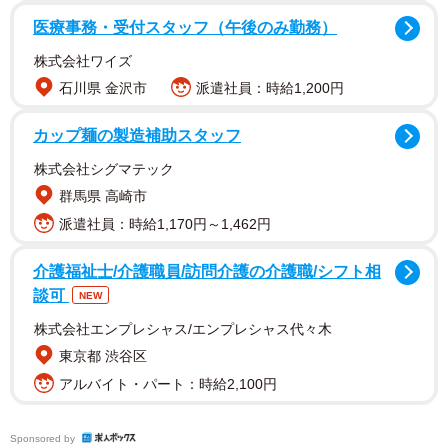
投稿主のぽに豆さん（＠ponimame312）は6年前、小学6年
医療事務・受付スタッフ（午後のみ勤務）
生の娘がいる男性と再婚。実母からネグレクト状態だった
株式会社ワイズ
娘を「絶対幸せにしよう」と愛情をもって接し、良い関係
石川県 金沢市
派遣社員：時給1,200円
が築けていた時期もありましたが、成長とともにケンカが
増えていきます。
カップ麺の製造補助スタッフ
株式会社シグマテック
思いやりのない行動や保身のためのウソを厳しく叱ると、
群馬県 高崎市
部屋に引きこもり無視をする娘。夫より甘えるのにも関わ
派遣社員：時給1,170円～1,462円
らず、叱られたら無視するのはぽに豆さんだけという不可
解な態度にも、「可愛がるのは簡単なのに、叱り方が分か
介護福祉士/介護職員/訪問介護の介護職/シフト相
らない」と悩んでいました。
談可
NEW
株式会社エンプレシャス/エンプレシャス代々木
1カ月ほど口をきかず、夫に叱られた娘が謝罪して仲直りを
東京都 渋谷区
繰り返す日々。そして、高校卒業間際に生活態度について
アルバイト・パート：時給2,100円
叱ると、また無視が…。実家から遠い都会の会社に内定が
決まっていた娘は、3カ月口をきかないまま引っ越してしま
Sponsored by