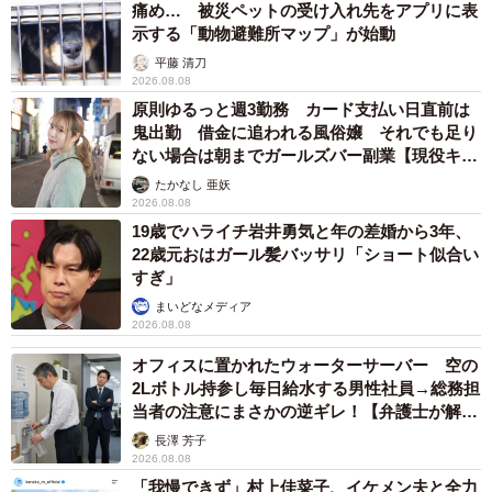
痛め… 被災ペットの受け入れ先をアプリに表
示する「動物避難所マップ」が始動
平藤 清刀
2026.08.08
原則ゆるっと週3勤務 カード支払い日直前は
鬼出勤 借金に追われる風俗嬢 それでも足り
ない場合は朝までガールズバー副業【現役キャ
ストに取材】
たかなし 亜妖
2026.08.08
19歳でハライチ岩井勇気と年の差婚から3年、
22歳元おはガール髪バッサリ「ショート似合い
すぎ」
まいどなメディア
2026.08.08
オフィスに置かれたウォーターサーバー 空の
2Lボトル持参し毎日給水する男性社員→総務担
当者の注意にまさかの逆ギレ！【弁護士が解
説】
長澤 芳子
2026.08.08
「我慢できず」村上佳菜子、イケメン夫と全力