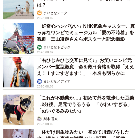
は？
まいどなデータ
2026.08.09
「好奇心ハンパない」NHK気象キャスター、真
っ赤なワンピでミュージカル「愛の不時着」を
観劇 三山凌輝さんらポスターと記念撮影
まいどなトピック
2026.08.09
「右ひじ左ひじ交互に見て♪」お笑いコンビ元
メンバー髪型激変 命を救う資格を取得「ええ
え！！すごすぎます！」→本名も明らかに
まいどなメディア
2026.08.09
「これが不動柴か…」初めて外を散歩した豆柴
→2分後、足元でうるうる 「かわいすぎる」
「ぬいぐるみみたい」
梨木 香奈
2026.08.09
「体だけ別生物みたい」初めて川遊びをした