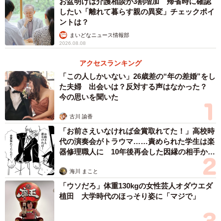
お盆明けは介護相談が3割増加 帰省時に確認
したい「離れて暮らす親の異変」チェックポイ
ぽに豆さんは最初に結婚した夫との離婚後、小学校の同級
ントは？
生だった現在の夫と再会。夫も同じく離婚しており、当
まいどなニュース情報部
時、娘は実母のもとで生活していて、面会の際に一緒に会
2026.08.08
っていたそうです。
アクセスランキング
「この人しかいない」26歳差の“年の差婚”をし
「最初はよそ様のお子さんって感覚。連れ子になるという
た夫婦 出会いは？反対する声はなかった？
イメージもありませんでしたし、出産経験がないので他人
今の思いを聞いた
事だと感じていました」
古川 諭香
「お前さえいなければ金賞取れてた！」高校時
出会ったばかりの頃の娘の印象について、ぽに豆さんは
代の演奏会がトラウマ……責められた学生は楽
「かわいらしく、年齢の割にしっかりしていた」と語りま
器修理職人に 10年後再会した因縁の相手から
思わぬ申し出【漫画】
す。小学生だったのに受け答えがハキハキしていたのが印
海川 まこと
象的だったとのこと。
「ウソだろ」体重130kgの女性芸人オダウエダ
植田 大学時代のほっそり姿に「マジで」
その後、ぽに豆さんは夫と再婚し、夫は親権を得て、親子
としての生活が始まります。すると、娘の印象が変化して