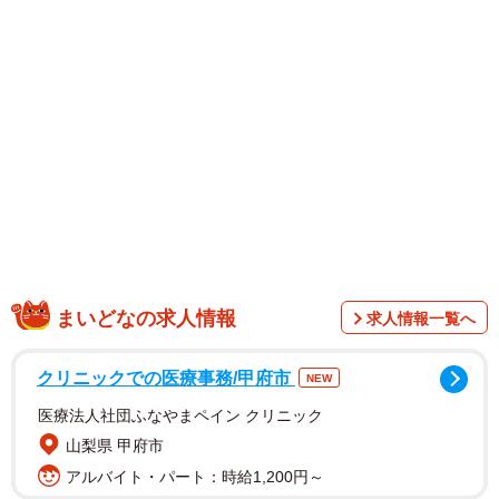
1/3
高校を卒業して、仲直りできないまま引っ越ししてしまった継娘。写真
はイメージです（west_photo/stock.adobe.com）
まいどなの求人情報
求人情報一覧へ
クリニックでの医療事務/甲府市
NEW
医療法人社団ふなやまペイン クリニック
山梨県 甲府市
アルバイト・パート：時給1,200円～