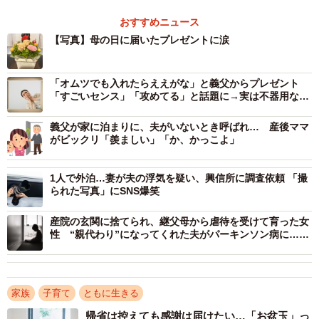
いました。
おすすめニュース
【写真】母の日に届いたプレゼントに涙
しかし、2カ月後に母の日にお花のギフトとともにメッセー
ジが。「仕事を始めて、いつもママに言われてたことを他
人様から言われるようになって。社会に出た時に周りから
「オムツでも入れたらええがな」と義父からプレゼント
「すごいセンス」「攻めてる」と話題に→実は不器用な愛
言われないようにと叱ってくれてたママの気持ちが分かっ
情が詰まった品だった
た。無視して出て行ってごめんなさい」。
義父が家に泊まりに、夫がいないとき呼ばれ… 産後ママ
がビックリ「羨ましい」「か、かっこよ」
1人で外泊…妻が夫の浮気を疑い、興信所に調査依頼 「撮
られた写真」にSNS爆笑
産院の玄関に捨てられ、継父母から虐待を受けて育った女
性 “親代わり”になってくれた夫がパーキンソン病に…
「今は毎日恩返し」
家族
子育て
ともに生きる
帰省は控えても感謝は届けたい…「お盆玉」っ