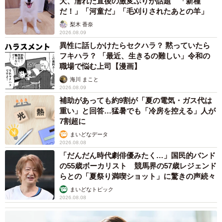
犬、濡れた直後の激変ぶりが話題 「新種
だ！」「河童だ」「毛刈りされたあとの羊」
梨木 香奈
2026.08.09
異性に話しかけたらセクハラ？ 黙っていたら
フキハラ？ 「最近、生きるの難しい」令和の
職場で悩む上司【漫画】
海川 まこと
2026.08.09
補助があっても約9割が「夏の電気・ガス代は
重い」と回答…猛暑でも「冷房を控える」人が
7割超に
まいどなデータ
2026.08.08
「だんだん時代劇俳優みたく…」国民的バンド
の55歳ボーカリスト 競馬界の57歳レジェンド
らとの「夏祭り満喫ショット」に驚きの声続々
まいどなトピック
2026.08.08