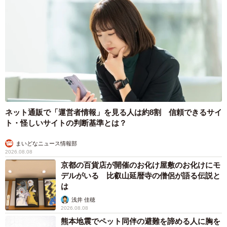
ネット通販で「運営者情報」を見る人は約8割 信頼できるサイ
ト・怪しいサイトの判断基準とは？
まいどなニュース情報部
2026.08.08
京都の百貨店が開催のお化け屋敷のお化けにモ
デルがいる 比叡山延暦寺の僧侶が語る伝説と
は
浅井 佳穂
2026.08.08
熊本地震でペット同伴の避難を諦める人に胸を