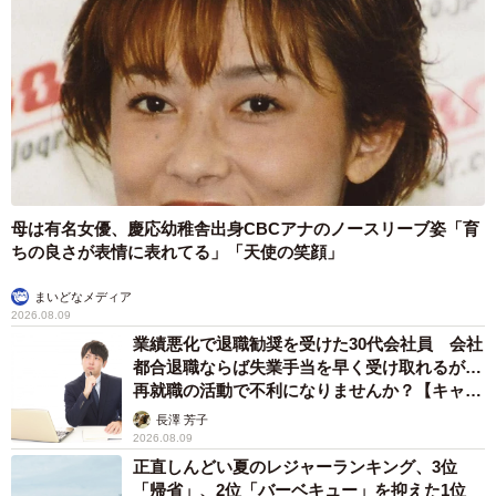
母は有名女優、慶応幼稚舎出身CBCアナのノースリーブ姿「育
ちの良さが表情に表れてる」「天使の笑顔」
まいどなメディア
2026.08.09
業績悪化で退職勧奨を受けた30代会社員 会社
都合退職ならば失業手当を早く受け取れるが…
再就職の活動で不利になりませんか？【キャリ
アカウンセラーが解説】
長澤 芳子
2026.08.09
正直しんどい夏のレジャーランキング、3位
「帰省」、2位「バーベキュー」を抑えた1位