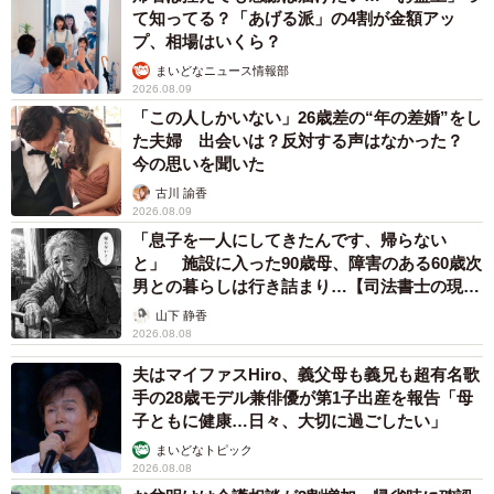
て知ってる？「あげる派」の4割が金額アッ
プ、相場はいくら？
まいどなニュース情報部
2026.08.09
「この人しかいない」26歳差の“年の差婚”をし
た夫婦 出会いは？反対する声はなかった？
今の思いを聞いた
古川 諭香
2026.08.09
「息子を一人にしてきたんです、帰らない
と」 施設に入った90歳母、障害のある60歳次
2/3
男との暮らしは行き詰まり…【司法書士の現場
から】
母の日のプレゼントに娘から送られてきたお花（提供：ぽに豆さん）
山下 静香
2026.08.08
多くの人が心揺さぶられたぽに豆さんと娘のエピソード。
夫はマイファスHiro、義父母も義兄も超有名歌
手の28歳モデル兼俳優が第1子出産を報告「母
再婚時の心情や、「母の日」を経た2人の関係についてたず
子ともに健康…日々、大切に過ごしたい」
ねました。
まいどなトピック
2026.08.08
「かわいらしく、年齢の割にしっかりしていた」