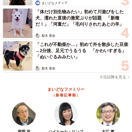
まいどなメディア
いきました。
「体だけ別生物みたい」初めて川遊びをした
犬、濡れた直後の激変ぶりが話題 「新種
「最初の頃はおりこうさんのところを見せようとしていた
だ！」「河童だ」「毛刈りされたあとの羊」
んだと思います。一緒に暮らしていたら、ものすごく甘え
梨木 香奈
ん坊なところや、負けず嫌いなところが出てきました」
「これが不動柴か…」初めて外を散歩した豆柴
→2分後、足元でうるうる 「かわいすぎる」
叱る時はお説教が長かったり、言葉が多かったりしたと振
「ぬいぐるみみたい」
り返るぽに豆さん。「無視してくるのは口では勝てないと
思ったり、反論するのが面倒くさかったりしたからなんで
梨木 香奈
しょうね」。無視する娘に苛立ち、またケンカになるとい
６位以降を見る
う悪循環だったようです。
まいどなファミリー
（新着記事順）
卒業間際のケンカでは、娘はこれまでにもらったプレゼン
トを全部ゴミ箱に入れてしまうほどの荒れようで、ぽに豆
さんも「もう、帰ってこなくていい」と激怒。
森岡 浩
ハイヒール・リンゴ
大江 篤