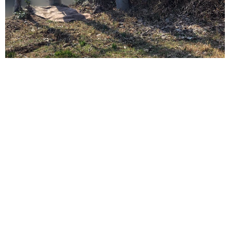
ITエンジニアがAIとつくる家庭菜園 ローカルLLMのゆるふわ
AIたちとお話しながら開墾してみたら… 夢の「スマートな菜
園生活」実現なるか
井二 かける
2026.08.08
プチバズしたママ友とのLINEスクショ うっ
かり電話番号を流出させちゃった！ 激怒する
友人 慰謝料の相場はいくらですか【弁護士が
解説】
長澤 芳子
2026.08.08