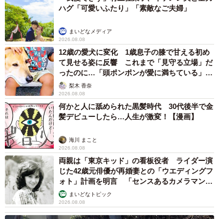
ハグ「可愛いふたり」「素敵なご夫婦」
まいどなメディア
2026.08.08
12歳の愛犬に変化 1歳息子の膝で甘える初め
て見せる姿に反響 これまで「見守る立場」だ
ったのに…「頭ポンポンが愛に満ちている」
「尊…」
梨木 香奈
2026.08.08
何かと人に舐められた黒髪時代 30代後半で金
髪デビューしたら…人生が激変！【漫画】
海川 まこと
2026.08.08
両親は「東京キッド」の看板役者 ライダー演
じた42歳元俳優が再婚妻との「ウエディングフ
ォト」計画を明言 「センスあるカメラマン求
む」
まいどなトピック
2026.08.08