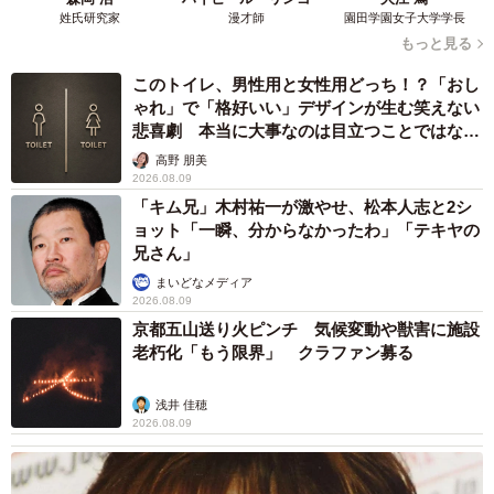
夫は「君の言ってることは全て正論。でもあの子がそれを
姓氏研究家
漫才師
園田学園女子大学学長
理解できるのは30歳40歳くらいかもしれない。仲良くはし
もっと見る
て欲しいけど無理はしなくて良いよ」と娘を見守るように
このトイレ、男性用と女性用どっち！？「おし
言い、ぽに豆さんも自分自身を納得させて、半ばあきらめ
ゃれ」で「格好いい」デザインが生む笑えない
の境地で過ごしていたと言います。
悲喜劇 本当に大事なのは目立つことではな
く…
高野 朋美
2026.08.09
「キム兄」木村祐一が激やせ、松本人志と2シ
ョット「一瞬、分からなかったわ」「テキヤの
兄さん」
まいどなメディア
2026.08.09
京都五山送り火ピンチ 気候変動や獣害に施設
老朽化「もう限界」 クラファン募る
浅井 佳穂
2026.08.09