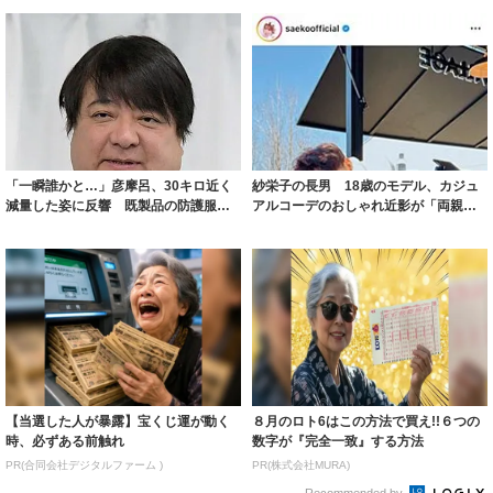
「一瞬誰かと…」彦摩呂、30キロ近く
紗栄子の長男 18歳のモデル、カジュ
減量した姿に反響 既製品の防護服が
アルコーデのおしゃれ近影が「両親の
着られると...
いいとこ取...
【当選した人が暴露】宝くじ運が動く
８月のロト6はこの方法で買え!!６つの
時、必ずある前触れ
数字が『完全一致』する方法
PR(合同会社デジタルファーム )
PR(株式会社MURA)
Recommended by