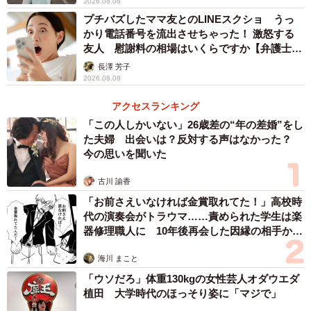
2026.08.08
プチバズしたママ友とのLINEスクショ うっ
かり電話番号を流出させちゃった！ 激怒する
友人 慰謝料の相場はいくらですか【弁護士が
解説】
長澤 芳子
2026.08.08
アクセスランキング
「この人しかいない」26歳差の“年の差婚”をし
た夫婦 出会いは？反対する声はなかった？
今の思いを聞いた
古川 諭香
「お前さえいなければ金賞取れてた！」高校時
代の演奏会がトラウマ……責められた学生は楽
器修理職人に 10年後再会した因縁の相手から
思わぬ申し出【漫画】
海川 まこと
「ウソだろ」体重130kgの女性芸人オダウエダ
植田 大学時代のほっそり姿に「マジで」