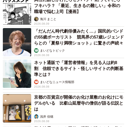
フキハラ？ 「最近、生きるの難しい」令和の
職場で悩む上司【漫画】
海川 まこと
2026.08.09
「だんだん時代劇俳優みたく…」国民的バンド
の55歳ボーカリスト 競馬界の57歳レジェンド
らとの「夏祭り満喫ショット」に驚きの声続々
まいどなトピック
2026.08.08
ネット通販で「運営者情報」を見る人は約8
割 信頼できるサイト・怪しいサイトの判断基
準とは？
まいどなニュース情報部
2026.08.08
京都の百貨店が開催のお化け屋敷のお化けにモ
デルがいる 比叡山延暦寺の僧侶が語る伝説と
は
浅井 佳穂
2026.08.08