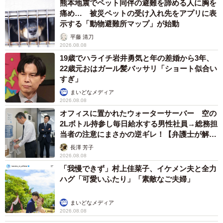
熊本地震でペット同伴の避難を諦める人に胸を
痛め… 被災ペットの受け入れ先をアプリに表
示する「動物避難所マップ」が始動
平藤 清刀
2026.08.08
19歳でハライチ岩井勇気と年の差婚から3年、
22歳元おはガール髪バッサリ「ショート似合い
すぎ」
まいどなメディア
2026.08.08
オフィスに置かれたウォーターサーバー 空の
2Lボトル持参し毎日給水する男性社員→総務担
当者の注意にまさかの逆ギレ！【弁護士が解
説】
長澤 芳子
2026.08.08
「我慢できず」村上佳菜子、イケメン夫と全力
ハグ「可愛いふたり」「素敵なご夫婦」
まいどなメディア
2026.08.08