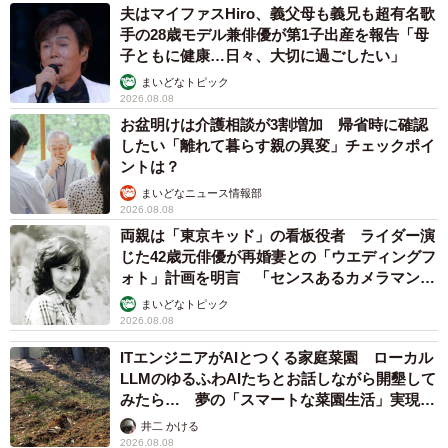
夫はマイファスHiro、義父母も義兄も超有名歌
手の28歳モデル兼俳優が第1子出産を報告「母
子ともに健康…日々、大切に過ごしたい」
まいどなトピック
2026.08.08
お盆明けは介護相談が3割増加 帰省時に確認
したい「離れて暮らす親の異変」チェックポイ
ントは？
まいどなニュース情報部
2026.08.08
両親は「東京キッド」の看板役者 ライダー演
じた42歳元俳優が再婚妻との「ウエディングフ
ォト」計画を明言 「センスあるカメラマン求
む」
まいどなトピック
2026.08.08
ITエンジニアがAIとつくる家庭菜園 ローカル
LLMのゆるふわAIたちとお話しながら開墾して
みたら… 夢の「スマートな菜園生活」実現な
るか
井二 かける
2026.08.08