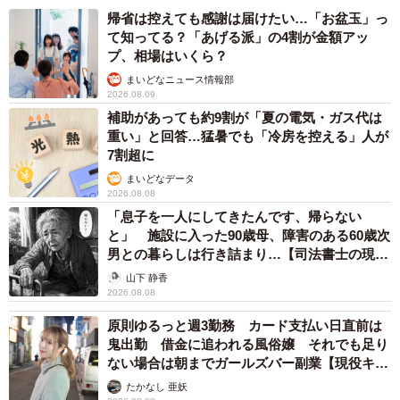
帰省は控えても感謝は届けたい…「お盆玉」っ
て知ってる？「あげる派」の4割が金額アッ
プ、相場はいくら？
まいどなニュース情報部
2026.08.09
補助があっても約9割が「夏の電気・ガス代は
重い」と回答…猛暑でも「冷房を控える」人が
7割超に
まいどなデータ
2026.08.08
「息子を一人にしてきたんです、帰らない
と」 施設に入った90歳母、障害のある60歳次
男との暮らしは行き詰まり…【司法書士の現場
から】
山下 静香
2026.08.08
原則ゆるっと週3勤務 カード支払い日直前は
鬼出勤 借金に追われる風俗嬢 それでも足り
ない場合は朝までガールズバー副業【現役キャ
ストに取材】
たかなし 亜妖