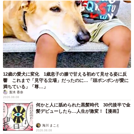
12歳の愛犬に変化 1歳息子の膝で甘える初めて見せる姿に反
響 これまで「見守る立場」だったのに…「頭ポンポンが愛に
満ちている」「尊…」
梨木 香奈
2026.08.08
何かと人に舐められた黒髪時代 30代後半で金
髪デビューしたら…人生が激変！【漫画】
海川 まこと
2026.08.08