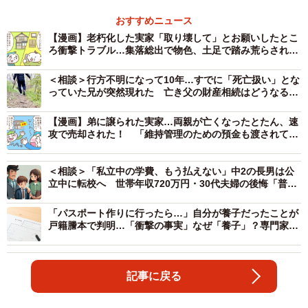
おすすめニュース
【漫画】老朽化した実家「取り壊して」とお願いしたとこ
ろ衝撃トラブル…集落総出で物色、土足で踏み荒らされた
状態に
＜相談＞行方不明になって10年…すでに「死亡扱い」とな
っていた兄が突然現れた 亡き父の財産相続はどうなるの
か【行政書士が解説】
【漫画】弟に譲られた実家…両親が亡くなったとたん、速
攻で売却された！ 「維持管理のための預金も渡されてい
たのに、どうして」…50代主婦の後悔
＜相談＞「私立中の学費、もう払えない」中2の長男は公
立中に転校へ 世帯年収720万円・30代夫婦の後悔「普通
のサラリーマン家庭には無理な選択だったのか」
「パスポート作りに行ったら…」自分が養子だったことが
戸籍謄本で判明…「衝撃の事実」なぜ「養子」？専門家に
聞いた
記事に戻る