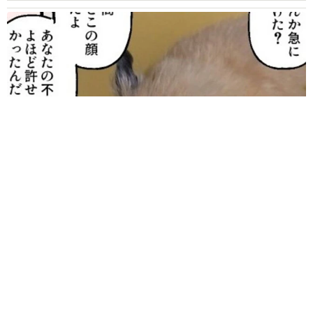
2泊3日の東京出張→飼い主さんが不在中ハムスターに異変 眉
間にできた深いしわ、「急に老けた？」【漫画】
海川 まこと
2026.08.08
赤ちゃんが気になる？ひょっこり顔を出す2匹
の猫の愛らしさに悶絶…！ 「こんなかわいい
構図あります？」「ベストショットすぎる！」
梨木 香奈