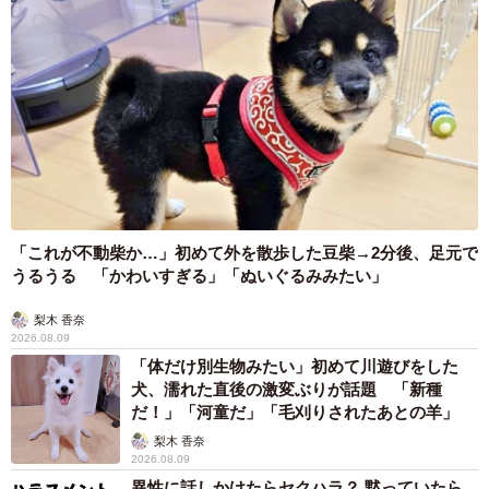
「これが不動柴か…」初めて外を散歩した豆柴→2分後、足元で
うるうる 「かわいすぎる」「ぬいぐるみみたい」
梨木 香奈
2026.08.09
「体だけ別生物みたい」初めて川遊びをした
犬、濡れた直後の激変ぶりが話題 「新種
だ！」「河童だ」「毛刈りされたあとの羊」
梨木 香奈
2026.08.09
異性に話しかけたらセクハラ？ 黙っていたら