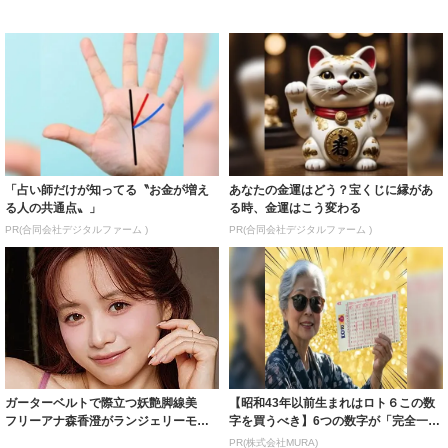
「占い師だけが知ってる〝お金が増え
あなたの金運はどう？宝くじに縁があ
る人の共通点〟」
る時、金運はこう変わる
PR(合同会社デジタルファーム )
PR(合同会社デジタルファーム )
ガーターベルトで際立つ妖艶脚線美
【昭和43年以前生まれはロト６この数
フリーアナ森香澄がランジェリーモデ
字を買うべき】6つの数字が「完全一
ルに ｢PE...
致」する方...
PR(株式会社MURA)