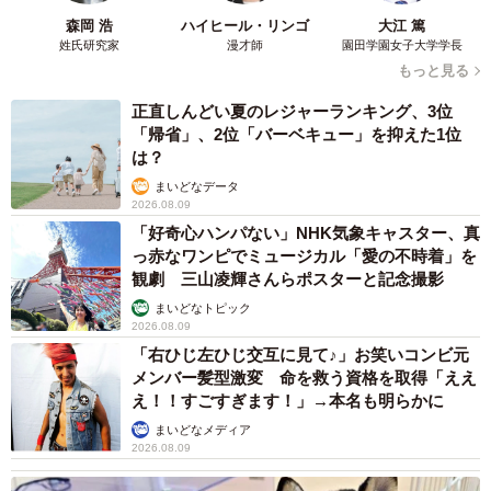
森岡 浩
ハイヒール・リンゴ
大江 篤
姓氏研究家
漫才師
園田学園女子大学学長
もっと見る
正直しんどい夏のレジャーランキング、3位
「帰省」、2位「バーベキュー」を抑えた1位
は？
まいどなデータ
2026.08.09
「好奇心ハンパない」NHK気象キャスター、真
っ赤なワンピでミュージカル「愛の不時着」を
観劇 三山凌輝さんらポスターと記念撮影
まいどなトピック
2026.08.09
「右ひじ左ひじ交互に見て♪」お笑いコンビ元
メンバー髪型激変 命を救う資格を取得「ええ
え！！すごすぎます！」→本名も明らかに
まいどなメディア
2026.08.09