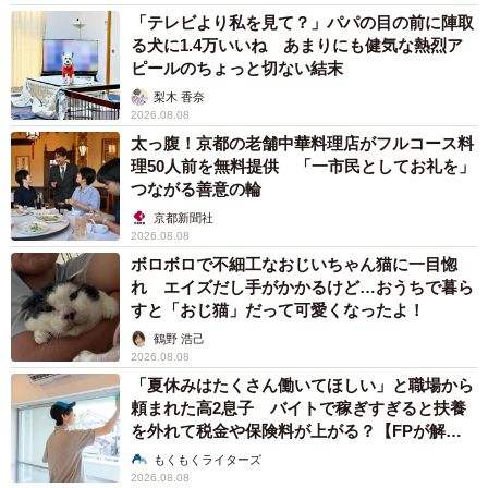
「テレビより私を見て？」パパの目の前に陣取
る犬に1.4万いいね あまりにも健気な熱烈ア
ピールのちょっと切ない結末
梨木 香奈
2026.08.08
太っ腹！京都の老舗中華料理店がフルコース料
理50人前を無料提供 「一市民としてお礼を」
つながる善意の輪
京都新聞社
2026.08.08
ボロボロで不細工なおじいちゃん猫に一目惚
れ エイズだし手がかかるけど…おうちで暮ら
すと「おじ猫」だって可愛くなったよ！
鶴野 浩己
2026.08.08
「夏休みはたくさん働いてほしい」と職場から
頼まれた高2息子 バイトで稼ぎすぎると扶養
を外れて税金や保険料が上がる？【FPが解
説】
もくもくライターズ
2026.08.08