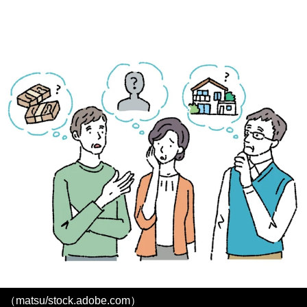
（matsu/stock.adobe.com）