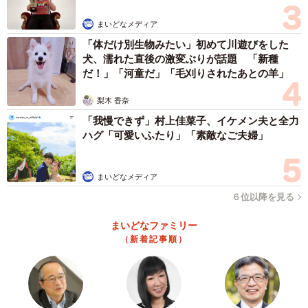
まいどなメディア
「体だけ別生物みたい」初めて川遊びをした
犬、濡れた直後の激変ぶりが話題 「新種
だ！」「河童だ」「毛刈りされたあとの羊」
梨木 香奈
「我慢できず」村上佳菜子、イケメン夫と全力
ハグ「可愛いふたり」「素敵なご夫婦」
まいどなメディア
６位以降を見る
まいどなファミリー
（新着記事順）