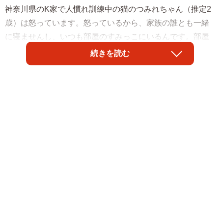
神奈川県のK家で人慣れ訓練中の猫のつみれちゃん（推定2
歳）は怒っています。怒っているから、家族の誰とも一緒
に寝ませんし、いつも部屋のすみっこにいるんです。部屋
のすみっこから、家族の様子をじーっと眺める。
続きを読む
そんなつみれちゃんをお母さんは、「いつか分かってくれ
る」と気長に待っています。だって、それまでも話せば分
かってくれていたからです。つみれちゃんがお外で暮らし
ている時から、たくさんお話をしてきました。たくさんお
話をしたから、今、お家につみれちゃんがいます。