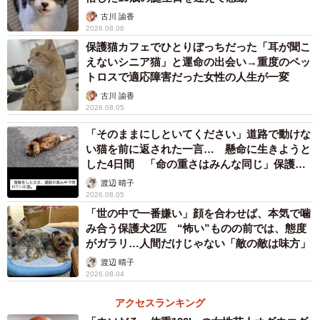
古川 諭香
2026.08.06
保護猫カフェでひとりぼっちだった「耳が聞こ
えないシニア猫」と運命の出会い→重度のペッ
トロスで適応障害だった女性の人生が一変
古川 諭香
2026.08.05
「そのままにしといてください」道路で動けな
い猫を前に返された一言… 懸命に生きようと
した4日間 「命の重さはみんな同じ」保護団
体代表の訴え
渡辺 晴子
2026.08.05
「世の中で一番嫌い」顔を合わせば、本気で噛
み合う保護犬2匹 “怖い”ものの前では、態度
がガラリ…人間だけじゃない「敵の敵は味方」
3/7
渡辺 晴子
2026.08.04
餌やりさんの家でリラックスするつみれちゃん
アクセスランキング