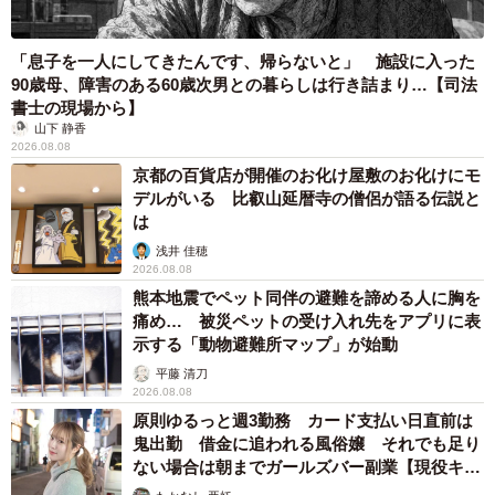
「息子を一人にしてきたんです、帰らないと」 施設に入った
90歳母、障害のある60歳次男との暮らしは行き詰まり…【司法
書士の現場から】
山下 静香
2026.08.08
京都の百貨店が開催のお化け屋敷のお化けにモ
デルがいる 比叡山延暦寺の僧侶が語る伝説と
は
浅井 佳穂
2026.08.08
熊本地震でペット同伴の避難を諦める人に胸を
痛め… 被災ペットの受け入れ先をアプリに表
示する「動物避難所マップ」が始動
平藤 清刀
2026.08.08
原則ゆるっと週3勤務 カード支払い日直前は
鬼出勤 借金に追われる風俗嬢 それでも足り
ない場合は朝までガールズバー副業【現役キャ
ストに取材】