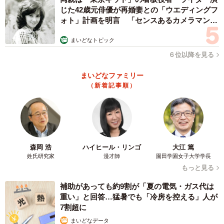
じた42歳元俳優が再婚妻との「ウエディングフ
ォト」計画を明言 「センスあるカメラマン求
む」
まいどなトピック
６位以降を見る
まいどなファミリー
（新着記事順）
森岡 浩
ハイヒール・リンゴ
大江 篤
姓氏研究家
漫才師
園田学園女子大学学長
もっと見る
補助があっても約9割が「夏の電気・ガス代は
重い」と回答…猛暑でも「冷房を控える」人が
7割超に
まいどなデータ