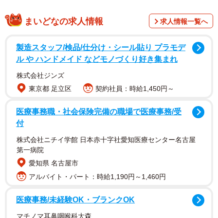
まいどなの求人情報
求人情報一覧へ
製造スタッフ/検品/仕分け・シール貼り プラモデ
ル や ハンドメイド などモノづくり好き集まれ
株式会社ジンズ
東京都 足立区
契約社員：時給1,450円～
医療事務職・社会保険完備の職場で医療事務/受
付
株式会社ニチイ学館 日本赤十字社愛知医療センター名古屋
第一病院
愛知県 名古屋市
アルバイト・パート：時給1,190円～1,460円
医療事務/未経験OK・ブランクOK
マチノマ耳鼻咽喉科大森