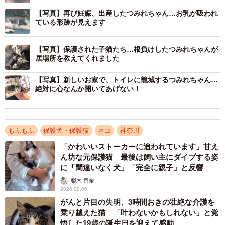
つみれちゃんとお母さんが初めて出会ったのは、2023年3
【写真】再び妊娠、出産したつみれちゃん…お乳が吸われ
月ごろ。初めて猫カフェに行って3日後に、お家の庭にひょ
ている形跡が見えます
ろっと現れました。首輪がついておらず耳カットもされて
【写真】保護された子猫たち…根負けしたつみれちゃんが
いないので、恐らく野良猫です。
居場所を教えてくれました
つみれちゃんは遠くから見ると、なんだか鰯のつみれっぽ
【写真】新しいお家で、トイレに籠城するつみれちゃん…
絶対に心なんか開いてあげない！
い。だから、お母さんが「つみれ」と呼び始めると、3人の
子どもたちも呼ぶように。すると、つみれちゃんも自分の
名前だと認識し始めました。
もふもふ
保護犬・保護猫
ネコ
神奈川
そうなると、俄然愛着がわいてきます。「ご飯をあげた
「かわいいストーカーに追われています」甘え
ん坊な元保護猫 最後は飼い主にダイブする姿
い！」と思いましたが、K家の人たちは思いとどまります。
に「間違いなく犬」「完全に親子」と反響
お家の子にすると決めた猫じゃないと、ご飯をあげてはい
梨木 香奈
けないと知っているから。
2026.08.06
がんと片目の失明、3時間おきの壮絶な介護を
乗り越えた猫 「叶わないかもしれない」と覚
悟した19歳の誕生日を迎えて感動