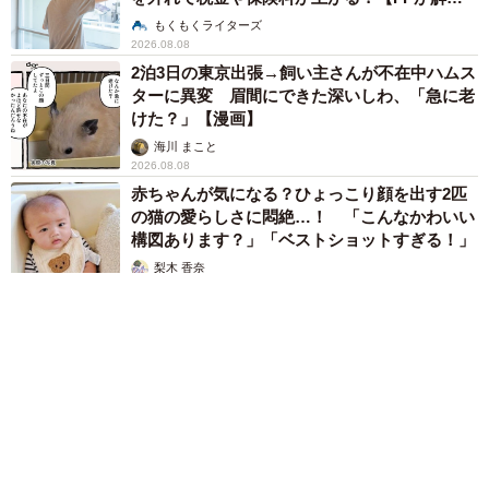
説】
もくもくライターズ
2026.08.08
2泊3日の東京出張→飼い主さんが不在中ハムス
ターに異変 眉間にできた深いしわ、「急に老
けた？」【漫画】
海川 まこと
2026.08.08
赤ちゃんが気になる？ひょっこり顔を出す2匹
の猫の愛らしさに悶絶…！ 「こんなかわいい
構図あります？」「ベストショットすぎる！」
梨木 香奈
2026.08.08