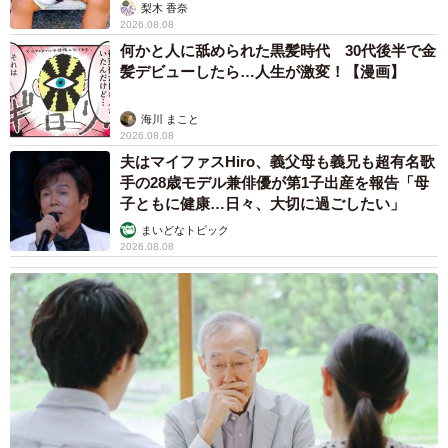
「尊…」
梨木 香奈
2026.08.08
何かと人に舐められた黒髪時代 30代後半で金
髪デビューしたら…人生が激変！【漫画】
海川 まこと
2026.08.08
夫はマイファスHiro、義父母も義兄も超有名歌
手の28歳モデル兼俳優が第1子出産を報告「母
子ともに健康…日々、大切に過ごしたい」
まいどなトピック
2026.08.08