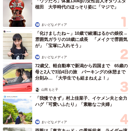
「ウソだろ」体重130kgの女性芸人オダウエダ
でも、お水ぐらいなら良いかなと思い、ボウルにお水を入
植田 大学時代のほっそり姿に「マジで」
れて庭に置きました。
「お水、ここにあるからね」
まいどなメディア
「化けましたね～」10歳で綾瀬はるかの娘役→
雰囲気ガラリの18歳に成長 「メイクで雰囲気
お母さんはつみれちゃんに声をかけます。つみれちゃんは
が」「宝塚に入れそう」
嬉しそうにお水を飲んでくれました。
まいどなメディア
72歳父、軽自動車で新潟から四国まで 65歳の
母と2人で3泊4日の旅 パーキングの休憩まで
分刻み… 「大学生でも組まねえよ！」
山岡 もと子
「我慢できず」村上佳菜子、イケメン夫と全力
ハグ「可愛いふたり」「素敵なご夫婦」
まいどなメディア
両親は「東京キッド」の看板役者 ライダー演