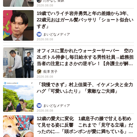
たかなし 亜妖
2026.08.08
19歳でハライチ岩井勇気と年の差婚から3年、
22歳元おはガール髪バッサリ「ショート似合い
すぎ」
まいどなメディア
2026.08.08
オフィスに置かれたウォーターサーバー 空の
2Lボトル持参し毎日給水する男性社員→総務担
当者の注意にまさかの逆ギレ！【弁護士が解
説】
長澤 芳子
2026.08.08
「我慢できず」村上佳菜子、イケメン夫と全力
ハグ「可愛いふたり」「素敵なご夫婦」
まいどなメディア
2026.08.08
12歳の愛犬に変化 1歳息子の膝で甘える初め
て見せる姿に反響 これまで「見守る立場」だ
ったのに…「頭ポンポンが愛に満ちている」