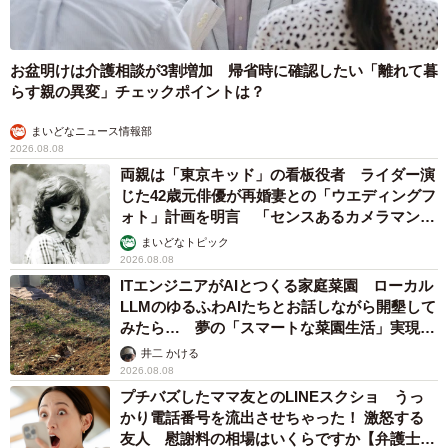
お盆明けは介護相談が3割増加 帰省時に確認したい「離れて暮
らす親の異変」チェックポイントは？
まいどなニュース情報部
2026.08.08
両親は「東京キッド」の看板役者 ライダー演
じた42歳元俳優が再婚妻との「ウエディングフ
ォト」計画を明言 「センスあるカメラマン求
む」
まいどなトピック
2026.08.08
ITエンジニアがAIとつくる家庭菜園 ローカル
LLMのゆるふわAIたちとお話しながら開墾して
みたら… 夢の「スマートな菜園生活」実現な
るか
井二 かける
2026.08.08
プチバズしたママ友とのLINEスクショ うっ
かり電話番号を流出させちゃった！ 激怒する
友人 慰謝料の相場はいくらですか【弁護士が