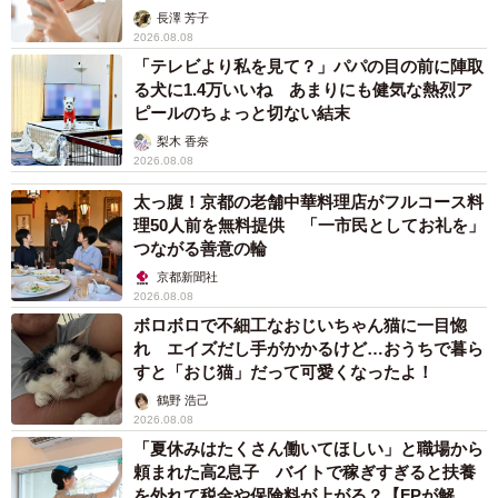
解説】
長澤 芳子
2026.08.08
「テレビより私を見て？」パパの目の前に陣取
る犬に1.4万いいね あまりにも健気な熱烈ア
ピールのちょっと切ない結末
梨木 香奈
2026.08.08
太っ腹！京都の老舗中華料理店がフルコース料
理50人前を無料提供 「一市民としてお礼を」
つながる善意の輪
京都新聞社
2026.08.08
ボロボロで不細工なおじいちゃん猫に一目惚
れ エイズだし手がかかるけど…おうちで暮ら
すと「おじ猫」だって可愛くなったよ！
鶴野 浩己
2026.08.08
「夏休みはたくさん働いてほしい」と職場から
頼まれた高2息子 バイトで稼ぎすぎると扶養
を外れて税金や保険料が上がる？【FPが解