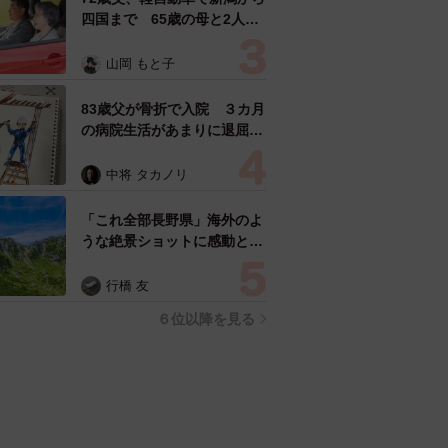
四国まで 65歳の母と2人で
3泊4日の旅 パーキングの休
憩まで分刻み… 「大学生で
山岡 もと子
も組まねえよ！」
83歳父が骨折で入院 ３カ月
の病院生活があまりに退屈で
「画用紙と色鉛筆持ってこ
い！」→スケッチブックを見
中将 タカノリ
た家族が仰天「これ、売れま
すよ…」
「これ全部長野県」海外のよ
うな絶景ショットに感動と反
響「離れてからいいところだ
ったんだって気づいた」
行橋 友
６位以降を見る