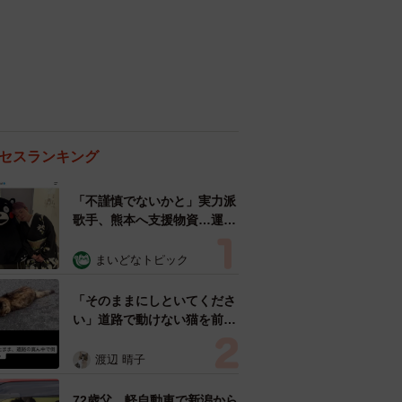
セスランキング
「不謹慎でないかと」実力派
歌手、熊本へ支援物資…運搬
トラックの車体デザインにた
めらい 「痛いほど伝わる」
まいどなトピック
「行動され立派」
「そのままにしといてくださ
い」道路で動けない猫を前に
返された一言… 懸命に生き
ようとした4日間 「命の重
渡辺 晴子
さはみんな同じ」保護団体代
表の訴え
72歳父、軽自動車で新潟から