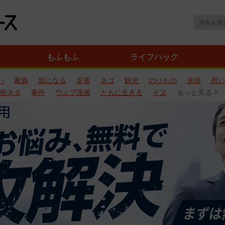
もふもふ
ライフハック
い
家族
気になる
災害
ネコ
観光
のりもの
夫婦
思い
街ネタ
事件
ウェブ漫画
ともに生きる
イヌ
もっと見る