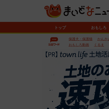
ニ
トップ
おもしろ
ュ
ー
保護犬・保護猫
かんさ
ス
一
おもしろ動画
くるま
覧