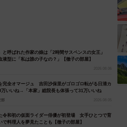
」と呼ばれた作家の娘は「2時間サスペンスの女王」
血液型に「私は誰の子なの？」【徹子の部屋】
2026.08.06
を完全オマージュ 吉田沙保里がゴロゴロ転がる日清カ
0万いいね→「本家」総院長も体張って31万いいね
査部
2026.08.05
た令和初の仮面ライダー俳優が初登場 女手ひとつで育
いで料理人を夢見たことも【徹子の部屋】