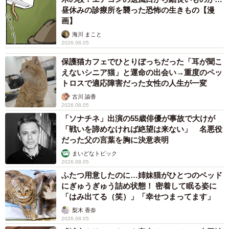
昼休みの診療所を襲った恐怖の生きもの【漫
画】
海川 まこと
2026.08.05
保護猫カフェでひとりぼっちだった「耳が聞こ
えないシニア猫」と運命の出会い→重度のペッ
トロスで適応障害だった女性の人生が一変
古川 諭香
2026.08.05
「ソナチネ」出演の55歳俳優が事故で大けが
「戦いを諦めなければ絶望は来ない」 名悪役
だった父の言葉を胸に決意表明
まいどなトピック
2026.08.05
ふたつ用意したのに…姉妹猫がひとつのベッド
にぎゅうぎゅう詰め状態！ 密着して眠る姿に
「はみ出てる（笑）」「幸せつまってます」
梨木 香奈
2026.08.05