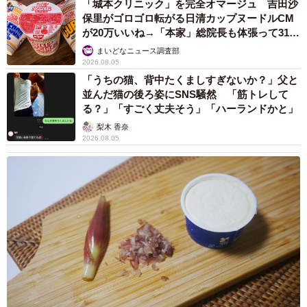
「城本クリニック」を完全オマージュ 吉田沙
保里がゴロゴロ転がる日清カップヌードルCM
が20万いいね→「本家」総院長も体張って31万
いいね
まいどなニュース調査部
2026.08.05
「うちの猫、背中たくましすぎないか？」父と
並んだ猫の後ろ姿にSNS騒然 「筋トレして
る？」「すごく丈夫そう」「ハーランドかと」
梨木 香奈
2026.08.05