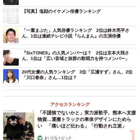
「塩顔」といわれているタレントについて、パワースコア
が高い順にランキング形式でまとめたものです。TOP3の結
【写真】塩顔のイケメン俳優ランキング
果は以下の通りです。
「一重まぶた」人気俳優ランキング 2位は鈴木亮平さ
▽塩顔のイケメン俳優人気ランキング
ん、1位は連続テレビ小説『らんまん』の主演俳優
『SixTONES』の人気メンバーは？ 2位は京本大我さ
ん、1位は「広い音域と抜群の歌唱力を持つメンバー」
20代女優の人気ランキング 3位「広瀬すず」さん、2位
「川口春奈」さん…1位は？
アクセスランキング
「不謹慎でないかと」実力派歌手、熊本へ支援
物資…運搬トラックの車体デザインにためら
い 「痛いほど伝わる」「行動され立派」
まいどなトピック