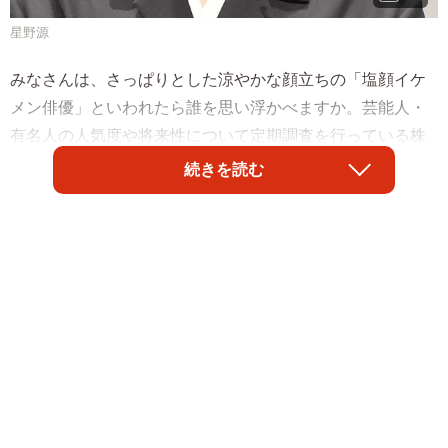
星野源
みなさんは、さっぱりとした涼やかな顔立ちの「塩顔イケ
メン俳優」といわれたら誰を思い浮かべますか。芸能人・
有名人の人気度や将来性について定期調査を行っている株
式会社アーキテクト（東京都港区）が、このほど発表した
続きを読む
「塩顔のイケメン俳優人気ランキング」によると、「神木
隆之介」さんが1位に選ばれました。