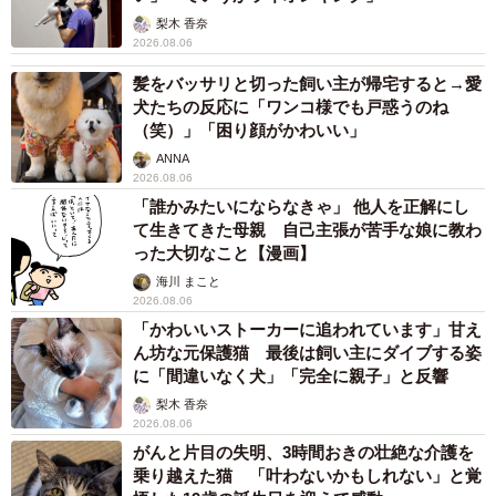
梨木 香奈
2026.08.06
髪をバッサリと切った飼い主が帰宅すると→愛
犬たちの反応に「ワンコ様でも戸惑うのね
（笑）」「困り顔がかわいい」
ANNA
2026.08.06
「誰かみたいにならなきゃ」 他人を正解にし
て生きてきた母親 自己主張が苦手な娘に教わ
った大切なこと【漫画】
海川 まこと
2026.08.06
「かわいいストーカーに追われています」甘え
ん坊な元保護猫 最後は飼い主にダイブする姿
に「間違いなく犬」「完全に親子」と反響
梨木 香奈
2026.08.06
がんと片目の失明、3時間おきの壮絶な介護を
乗り越えた猫 「叶わないかもしれない」と覚