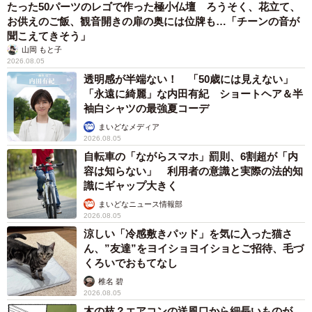
たった50パーツのレゴで作った極小仏壇 ろうそく、花立て、
お供えのご飯、観音開きの扉の奥には位牌も…「チーンの音が
聞こえてきそう」
山岡 もと子
2026.08.05
透明感が半端ない！ 「50歳には見えない」
「永遠に綺麗」な内田有紀 ショートヘア＆半
袖白シャツの最強夏コーデ
まいどなメディア
2026.08.05
自転車の「ながらスマホ」罰則、6割超が「内
容は知らない」 利用者の意識と実際の法的知
識にギャップ大きく
まいどなニュース情報部
2026.08.05
涼しい「冷感敷きパッド」を気に入った猫さ
ん、”友達”をヨイショヨイショとご招待、毛づ
くろいでおもてなし
椎名 碧
2026.08.05
木の枝？エアコンの送風口から細長いものが…