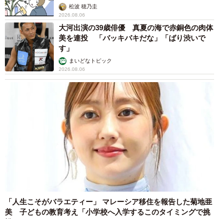
松波 穂乃圭
2026.08.06
◇ ◇
大河出演の39歳俳優 真夏の海で赤銅色の肉体
美を連投 「バッキバキだな」「ばり渋いで
【出典】
す」
▽塩顔イケメン俳優12人のランキング！お気に入りの俳優
まいどなトピック
2026.08.06
は何位？
https://tpranking.com/salt-faced-handsome
▽タレントパワーランキング
http://tpranking.com/
「人生こそがバラエティー」 マレーシア移住を報告した菊地亜
美 子どもの教育考え「小学校へ入学するこのタイミングで挑