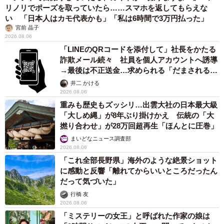
リノリでポーズを取っていたら……スマホを返してもらえな
い 「日本人はカモ代表かも」「私は6時間で3万円払った」
宮前 晶子
2026.08.06
「LINEのQRコードを添付して」社長をかたる
詐欺メール続々 社員を個人アカウントへ誘導
→最後は不正送金…求められる「だまされる前
提」の対策
井二 かける
2026.08.06
重みも歴史もズッシリ…出雲大社の日本最大級
「大しめ縄」が8年ぶり掛けかえ 伝統の「大
撚り合わせ」が28万回超再生「ほんとに圧巻」
まいどなニュース調査部
2026.08.06
「これ全部長野県」海外のような絶景ショット
に感動と反響「離れてからいいところだったん
だって気づいた」
行橋 友
2026.08.06
「ミステリーの女王」と呼ばれた作家の娘は