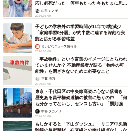
応し必死だった 何年もたった今もたまに思い
出し…
山岡 もと子
2026.08.06
子どもの学校外の学習時間が11年で2割減少
「家庭学習0分層」が約半数に達する深刻な実
態と広がる学習格差
まいどなニュース情報部
2026.08.06
「事故物件」という言葉のイメージにとらわれ
ていませんか？ 不動産業者が語る「物件の可
能性」を閉ざさないために必要なこと
平藤 清刀
2026.08.06
東京・千代田区の中央線高架に心ない落書き
歴史ある昌平橋架道橋の被害に怒りの声 「何
も分かってないし、センスも古い」「罰則強化
して」
中将 タカノリ
2026.08.06
もしかすると「下山ダッシュ」 リニア中央新
幹線の長野県駅 在来線との乗り継ぎなし→な