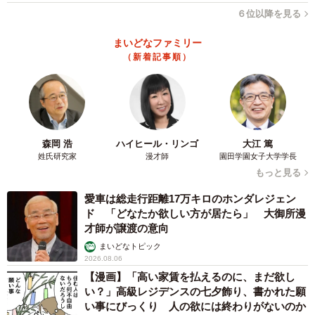
６位以降を見る
1981年1月28日生まれの俳優・シンガーソングライター・
文筆家です。学生時代から音楽・演劇それぞれの舞台で活
まいどなファミリー
躍し、俳優としての活動も本格化させていきました。2013
（新着記事順）
年公開の映画『箱入り息子の恋』『地獄でなぜ悪い』の2作
品で第37回日本アカデミー賞新人俳優賞を受賞したほか、
2016年には第67回NHK紅白歌合戦への出場も果たしていま
す。
森岡 浩
ハイヒール・リンゴ
大江 篤
姓氏研究家
漫才師
園田学園女子大学学長
【3位：西島秀俊】
もっと見る
1971年3月29日生まれの俳優です。大学在学中に俳優とし
愛車は総走行距離17万キロのホンダレジェン
ての活動をスタートさせ、1992年のドラマ『はぐれ刑事純
ド 「どなたか欲しい方が居たら」 大御所漫
才師が譲渡の意向
情派（第5シリーズ）』で本格的にデビューしました。主な
まいどなトピック
代表作には、ドラマ『きのう何食べた？』シリーズ、映画
2026.08.06
『ドライブ・マイ・カー（2021年）』などがあります。
【漫画】「高い家賃を払えるのに、まだ欲し
『ドライブ・マイ・カー』では、全米批評家協会賞主演男
い？」高級レジデンスの七夕飾り、書かれた願
い事にびっくり 人の欲には終わりがないのか
優賞をアジア人として初めて受賞し話題となりました。