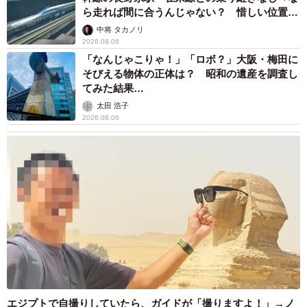
ら走れば間に合うんじゃない？ 惜しい位置関
係が反響
中将 タカノリ
2026.08.06
「なんじゃこりゃ！」「ロボ？」大阪・梅田に
そびえる物体の正体は？ 昭和の遺産を調査し
てみた結果…
太田 浩子
2026.08.06
エジプトで自撮りしていたら、ガイドが「撮りますよ！」→ノ