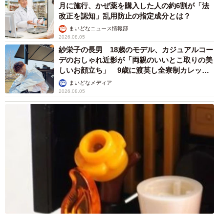
月に施行、かぜ薬を購入した人の約6割が「法
改正を認知」乱用防止の指定成分とは？
まいどなニュース情報部
2026.08.05
紗栄子の長男 18歳のモデル、カジュアルコー
デのおしゃれ近影が「両親のいいとこ取りの美
しいお顔立ち」 9歳に渡英し全寮制カレッジ
で学ぶ
まいどなメディア
2026.08.05