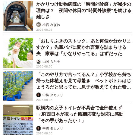
かかりつけ動物病院の「時間外診療」が減少の
理由は？ 夜間や休日の“時間外診療”を続ける
難しさ
小宮 みぎわ
2026.08.05
「おしりふきのストック、あと何個か分かりま
すか？」先輩パパに聞かれ言葉を詰まらせる
夫 家事は「かなりやってる」はずだった
山岡 もと子
2026.08.05
「このやり方で合ってるん？」小学校から持ち
帰った鉢植えを見て母驚き ペットボトルはじ
ょうろだと思ってた…息子が教えてくれた斬新
な水やりとは
中将 タカノリ
2026.08.05
駅構内の女子トイレが不具合で全部使えず
→JR西日本が取った臨機応変な対応に感動
「その手があったか！」
中将 タカノリ
2026.08.05