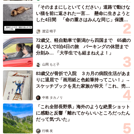
「そのままにしといてください」道路で動けな
い猫を前に返された一言… 懸命に生きようと
3/3
した4日間 「命の重さはみんな同じ」保護団
体代表の訴え
塩顔のイケメン俳優人気ランキング（提供画像）
渡辺 晴子
72歳父、軽自動車で新潟から四国まで 65歳の
【1位：神木隆之介】
母と2人で3泊4日の旅 パーキングの休憩まで
1993年5月19日生まれの俳優です。幼少期から子役として
分刻み… 「大学生でも組まねえよ！」
ドラマ・CMで活躍し、初主演映画『妖怪大戦争（2005
山岡 もと子
年）』で第29回日本アカデミー賞新人俳優賞を受賞して、
83歳父が骨折で入院 ３カ月の病院生活があま
世間の注目を集めました。以降、順調にキャリアを重ね、
りに退屈で「画用紙と色鉛筆持ってこい！」→
多数のドラマ・映画のほか、声優としても存在感を放ちな
スケッチブックを見た家族が仰天「これ、売れ
がら現在に至ります。主な出演作品には、NHK連続テレビ
ますよ…」
中将 タカノリ
小説『らんまん（2023年）』や映画『桐島、部活やめるっ
「これ全部長野県」海外のような絶景ショット
てよ（2012年）』、『るろうに剣心』シリーズなどがあり
に感動と反響「離れてからいいところだったん
ます。
だって気づいた」
行橋 友
【2位：星野源】