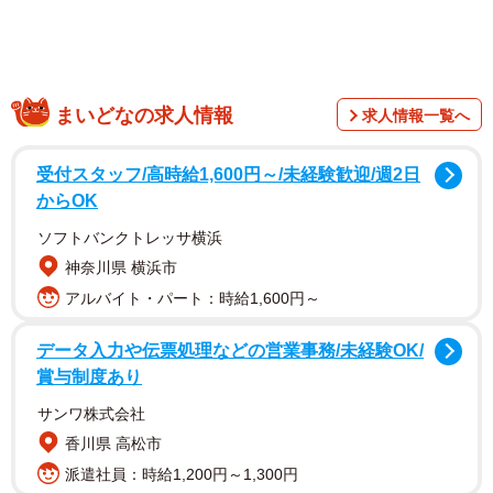
同社は、一都三県在住の10～60代男女・計1100人を対象に
まいどなの求人情報
求人情報一覧へ
実施された調査をもとに、芸能人や有名人の「認知度（顔
と名前を知っている）と「誘引率（見たい・聴きたい・知
受付スタッフ/高時給1,600円～/未経験歓迎/週2日
りたい）」のデータを掛け合わせて算出された独自の指標
からOK
「パワースコア」をもとにタレントランキングを作成して
ソフトバンクトレッサ横浜
います。
神奈川県 横浜市
アルバイト・パート：時給1,600円～
データ入力や伝票処理などの営業事務/未経験OK/
賞与制度あり
サンワ株式会社
香川県 高松市
派遣社員：時給1,200円～1,300円