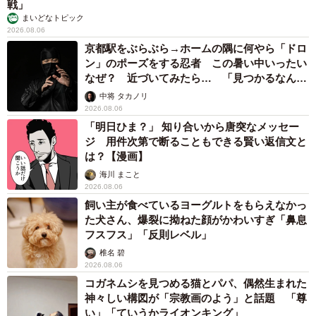
戦」
まいどなトピック
2026.08.06
京都駅をぶらぶら→ホームの隅に何やら「ドロ
ン」のポーズをする忍者 この暑い中いったい
なぜ？ 近づいてみたら… 「見つかるなんて
未熟」
中将 タカノリ
2026.08.06
「明日ひま？」 知り合いから唐突なメッセー
ジ 用件次第で断ることもできる賢い返信文と
は？【漫画】
海川 まこと
2026.08.06
飼い主が食べているヨーグルトをもらえなかっ
た犬さん、爆裂に拗ねた顔がかわいすぎ「鼻息
フスフス」「反則レベル」
椎名 碧
2026.08.06
コガネムシを見つめる猫とパパ、偶然生まれた
神々しい構図が「宗教画のよう」と話題 「尊
い」「ていうかライオンキング」