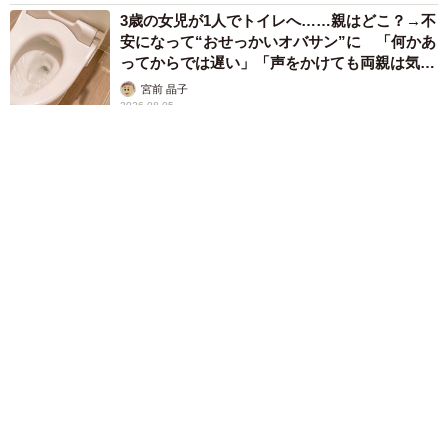
3歳の女児が1人でトイレへ……親はどこ？→不
安になって“おせっかいオバサン”に 「何かあ
ってからでは遅い」「声をかけても両親は気づ
かぬまま」
宮前 晶子
2026.08.05
水をくみ上げると「深海魚が迷いこんでる」→
救出された姿に「そんなことあるんだ！」「生
きててすごい」 珍しい魚が続出、その後
は……
谷町 邦子
2026.08.05