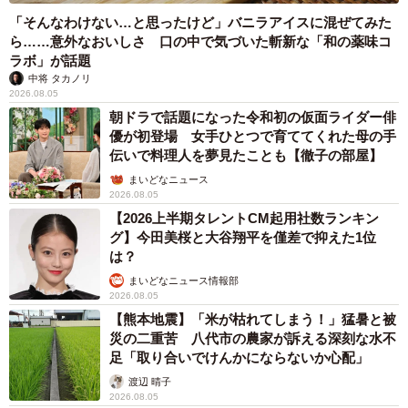
「そんなわけない…と思ったけど」バニラアイスに混ぜてみた
ら……意外なおいしさ 口の中で気づいた斬新な「和の薬味コ
ラボ」が話題
中将 タカノリ
2026.08.05
朝ドラで話題になった令和初の仮面ライダー俳
優が初登場 女手ひとつで育ててくれた母の手
伝いで料理人を夢見たことも【徹子の部屋】
まいどなニュース
2026.08.05
【2026上半期タレントCM起用社数ランキン
グ】今田美桜と大谷翔平を僅差で抑えた1位
は？
まいどなニュース情報部
2026.08.05
【熊本地震】「米が枯れてしまう！」猛暑と被
災の二重苦 八代市の農家が訴える深刻な水不
足「取り合いでけんかにならないか心配」
渡辺 晴子
2026.08.05