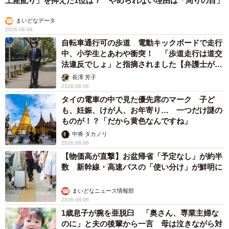
土産配り」を抑えた1位は？ やめられない理由は「周りの目」
まいどなデータ
2026.08.06
自転車通行可の歩道 電動キックボードで走行
中、小学生とあわや衝突！ 「歩道走行は道交
法違反でしょ」と指摘されました【弁護士が解
説】
長澤 芳子
2026.08.06
タイの電車の中で見た優先席のマーク 子ど
も、妊娠、けが人、お年寄り… 一つだけ謎の
ものが！？「だから黄色なんですね」
中将 タカノリ
2026.08.06
【物価高が直撃】お盆帰省「予定なし」が約半
数 新幹線・高速バスの「使い分け」が鮮明に
まいどなニュース情報部
2026.08.06
1歳息子が腕を亜脱臼 「奥さん、専業主婦な
のに」と夫の後輩から一言 母は泣きながら対