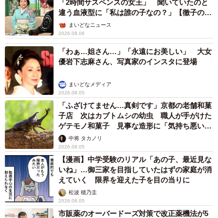
「2時間サスペンスの女王」 聞いていたのと
違う血液型に「私は誰の子なの？」【徹子の部
屋】
まいどなニュース
2026.08.06
「わぁ…姐さん…」「永遠にお美しい」 大女
優岩下志麻さん、写真家のインスタに登場
まいどなメディア
2026.08.05
「ふざけてません…真剣です」京都の老舗和菓
子店 次はカブトムシの幼虫 職人が手がけた
ゲテモノ和菓子 見事な造形に「気持ち悪いく
らいリアル」
中将 タカノリ
2026.08.05
【漫画】中学受験のリアル「あの子、最近見な
いね」…御三家を目指していたはずの家庭が消
えていく 限界を迎えた子を目の当りに
松波 穂乃圭
2026.08.05
市販薬のオーバードーズ対策で改正薬機法が5