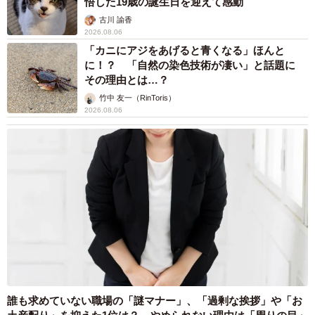
悟した19歳の誕生日を迎えて感動
古川 諭香
2026.08.06
「カニにアジをあげると青くなる」ほんと
に！？ 「自然の染色技術が凄い」と話題に
その理由とは…？
竹中 友一（RinToris）
2026.08.06
誰も求めていない職場の「謎マナー」、「過剰な挨拶」や「お