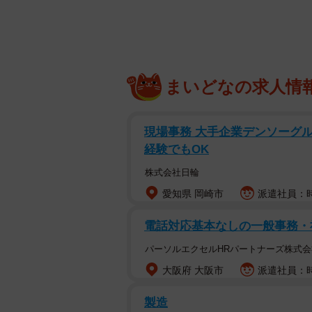
窓の外からコンコン、
窓を何度も叩く音が聞こえたの
石川県白山市の工作機械メーカー、
（@shoogoo0）こと中村匠吾さ
まいどなの求人情
ンコンとガラスを叩く音が聞こえた
ックしているのだと思い、外に出て
現場事務 大手企業デンソーグル
経験でもOK
その時は、風で木の枝が揺れて窓ガ
株式会社日輪
しかし、数日後の午前10時頃、窓
愛知県 岡崎市
派遣社員：時
の、やはり誰もいません。
電話対応基本なしの一般事務・
「さすがに何かおかしい」。そう思
パーソルエクセルHRパートナーズ株式会
したが、疑わしいものは見つかりま
大阪府 大阪市
派遣社員：時
さらに、4月末の昼頃、またもや正体
製造
スの脇から外を見ると、その正体が