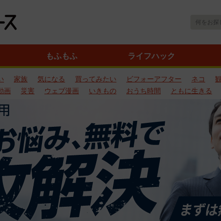
もふもふ
ライフハック
い
家族
気になる
買ってみたい
ビフォーアフター
ネコ
動画
災害
ウェブ漫画
いきもの
おうち時間
ともに生きる