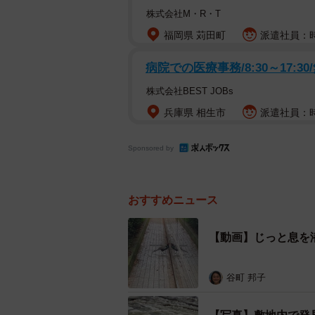
株式会社M・R・T
社員からも好評！？その犯人と
福岡県 苅田町
派遣社員：時
動画に映っていたのは鳥の雉（キジ
病院での医療事務/8:30～17:30
蹴りしたりしています。ノックに聞
株式会社BEST JOBs
いなかったのは驚いて隠れてしまっ
兵庫県 相生市
派遣社員：時給
Sponsored by
おすすめニュース
【動画】じっと息を
谷町 邦子