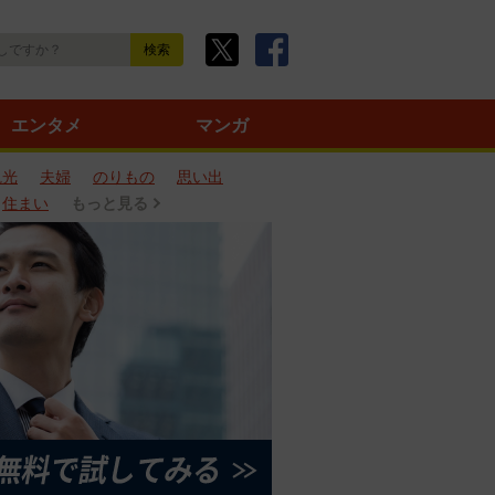
エンタメ
マンガ
観光
夫婦
のりもの
思い出
住まい
もっと見る