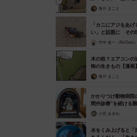
い」「あの時助けていただいた雉で
海川 まこと
を持ってきました」などユーモア感
「カニにアジをあげ
また、雉が窓に映った自分の姿を攻
い」と話題に その
で、ガラス窓に映った自分を攻撃し
竹中 友一（RinToris
してた」などの声もありました。
木の枝？エアコンの
まるさんは寄せられた多くのコメン
怖の生きもの【漫画
多い）」「壁に映る自分の姿と闘っ
海川 まこと
答しています。
かかりつけ動物病院
間外診療”を続ける
小宮 みぎわ
水をくみ上げると「