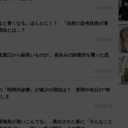
す。まず開けてください。今日は貴社だけにお得な情報
2026.08.08
じるコメントが多数寄せられていました。
ると青くなる」ほんとに！？ 「自然の染色技術が凄
撃していたことについて、「雉は縄張りを持つ鳥なん
理由とは…？
てるんやな」「向かいの家の車が黒いせいで、同じこと
）
2026.08.06
送風口から細長いものが… 昼休みの診療所を襲った恐
トに対し「雉は多分会社の構内に住んでいる（目撃情報
】
ている可能性」「鮮やかな外見なので雄の雉」などと回
2026.08.05
の「時間外診療」が減少の理由は？ 夜間や休日の“時
難しさ
2026.08.05
深海魚が迷いこんでる」→救出された姿に「そんなこと