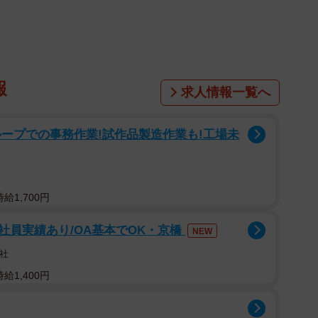
誰かがいるのかと思いきや…（いらすとや）
に…
中村留（なかむらとめ）精密工業の代表、まるさん
んに“ノック”が聞こえたのは、4月初めの頃。朝7時ごろにコ
報
求人情報一覧へ
のだそうです。「鍵が掛かっていて入れない人が窓をノ
みると誰もいませんでした」と言います。
ープでの事務作業!試作品製造作業も!工場未
ラスに当たった音なのだと気にしないでいたまるさん。
を何度も叩く音が再び聞こえたので外を出て見てみるもの
給1,700円
社員実績あり/OA基本でOK・京橋
NEW
ったまるさんは、ガラス窓に当たりそうなものを調べま
社
せんでした。
給1,400円
不明の“ノック”が。まるさんは息をころしてエントラン
判明したのです！