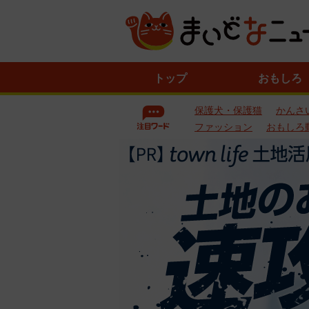
ニ
トップ
おもしろ
ュ
ー
保護犬・保護猫
かんさ
ス
一
ファッション
おもしろ
覧