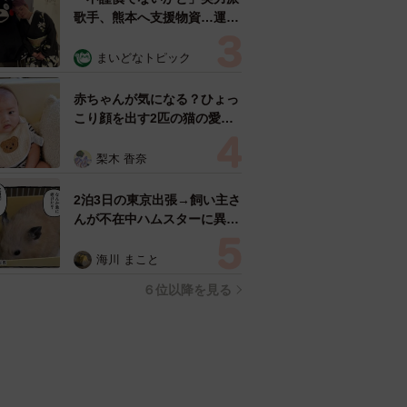
歌手、熊本へ支援物資…運搬
トラックの車体デザインにた
めらい 「痛いほど伝わる」
まいどなトピック
「行動され立派」
赤ちゃんが気になる？ひょっ
こり顔を出す2匹の猫の愛ら
しさに悶絶…！ 「こんなか
わいい構図あります？」「ベ
梨木 香奈
ストショットすぎる！」
2泊3日の東京出張→飼い主さ
んが不在中ハムスターに異
変 眉間にできた深いしわ、
「急に老けた？」【漫画】
海川 まこと
６位以降を見る