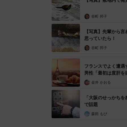
【写真】敷地内で発
谷町 邦子
【写真】先輩から言
思っていたら！
谷町 邦子
窓に映った自分の姿をにらん
フランスでよく遭遇
男性「最初は度肝を
「大変綺麗な鳥がガラスに映った自
金井 かおる
体当たりしている姿を発見し、今ま
「大阪のせっかちを
で話題
森田 もび