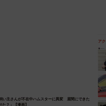
アク
3/7
り！（提供：まるさん@中村留精密工業）
→飼い主さんが不在中ハムスターに異変 眉間にできた
子が欲しいそうな」「キジもノックせずれば撮られま
けた？」【漫画】