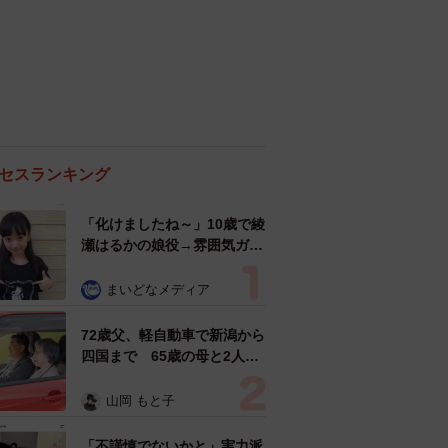
セスランキング
「化けましたね～」10歳で綾
瀬はるかの娘役→雰囲気ガラ
リの18歳に成長 「メイクで
雰囲気が」「宝塚に入れそ
まいどなメディア
う」
72歳父、軽自動車で新潟から
四国まで 65歳の母と2人で
3泊4日の旅 パーキングの休
憩まで分刻み… 「大学生で
山岡 もと子
も組まねえよ！」
「不謹慎でないかと」実力派