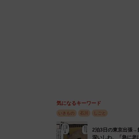
気になるキーワード
いきもの
石川
しごと
跳び上がって体当た
2泊3日の東京出張
投稿には「入社希望者？」「きび団
深いしわ、「急に老