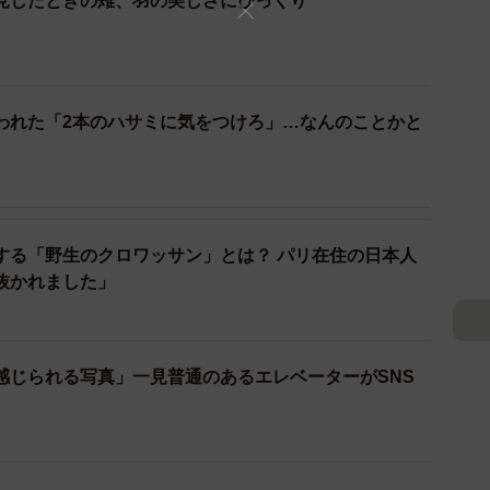
見したときの雉、羽の美しさにびっくり
われた「2本のハサミに気をつけろ」…なんのことかと
2/7
でいるようです（提供：まるさん@中村留精密工業）
する「野生のクロワッサン」とは？ パリ在住の日本人
抜かれました」
分に攻撃するかのようにくちばしでガラスを突いたり、
でノックしていたのは雉君であることが判明しました」
感じられる写真」一見普通のあるエレベーターがSNS