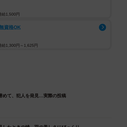
は…
給1,500円
）。窓に映る自分の姿をくちばしで突っついたり、飛び
/無資格OK
こえたのはそれらの音で、まるさんが外を見た時に誰も
たからのようです。
1,300円～1,625円
潜めて、犯人を発見…実際の投稿