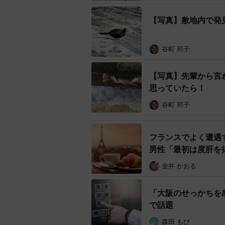
【写真】敷地内で発
谷町 邦子
【写真】先輩から言
思っていたら！
谷町 邦子
フランスでよく遭遇
男性「最初は度肝を
金井 かおる
「大阪のせっかちを
で話題
森田 もび