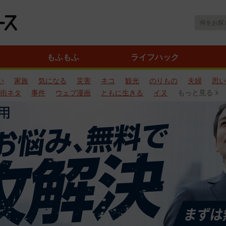
もふもふ
ライフハック
い
家族
気になる
災害
ネコ
観光
のりもの
夫婦
思い
街ネタ
事件
ウェブ漫画
ともに生きる
イヌ
もっと見る