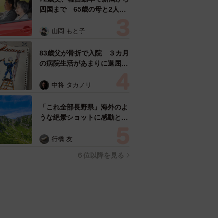
四国まで 65歳の母と2人で
3泊4日の旅 パーキングの休
憩まで分刻み… 「大学生で
山岡 もと子
も組まねえよ！」
83歳父が骨折で入院 ３カ月
の病院生活があまりに退屈で
「画用紙と色鉛筆持ってこ
い！」→スケッチブックを見
中将 タカノリ
た家族が仰天「これ、売れま
すよ…」
「これ全部長野県」海外のよ
うな絶景ショットに感動と反
響「離れてからいいところだ
ったんだって気づいた」
行橋 友
６位以降を見る