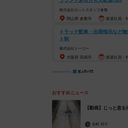
ブランクある方も大歓迎/183
株式会社ホットスタッフ倉敷
岡山県 倉敷市
派遣社員：時
トラック配車・出荷指示など物
ト制
株式会社トーコー
大阪府 高槻市
派遣社員：時
Sponsored by
おすすめニュース
【動画】じっと息を
谷町 邦子