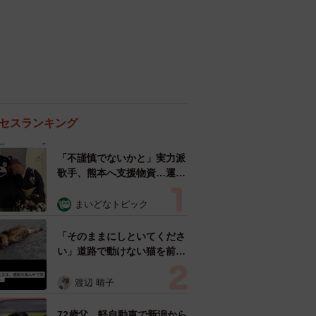
セスランキング
「不謹慎でないかと」実力派
歌手、熊本へ支援物資…運搬
トラックの車体デザインにた
めらい 「痛いほど伝わる」
まいどなトピック
「行動され立派」
「そのままにしといてくださ
い」道路で動けない猫を前に
返された一言… 懸命に生き
ようとした4日間 「命の重
渡辺 晴子
さはみんな同じ」保護団体代
表の訴え
72歳父、軽自動車で新潟から