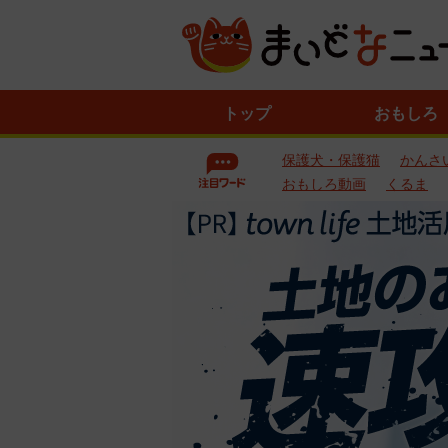
ニ
トップ
おもしろ
ュ
ー
保護犬・保護猫
かんさ
ス
一
おもしろ動画
くるま
覧