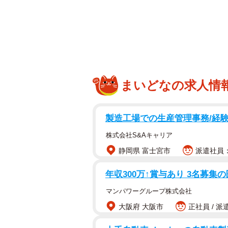
まいどなの求人情
製造工場での生産管理事務/経験
「しまる」と4階が削れ落
株式会社S&Aキャリア
静岡県 富士宮市
派遣社員：時
「せっかち」を意味する関西弁「い
る写真が、X（旧Twitter）で注目
年収300万↑賞与あり 3名募集
マンパワーグループ株式会社
「大阪のせっかちを感じられる写真
大阪府 大阪市
正社員 / 派
Xユーザーのたらちゃむさん（@cha