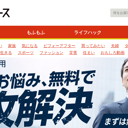
もふもふ
ライフハック
い
家族
気になる
ビフォーアフター
買ってみたい
夫婦
生きる
スポーツ
ファッション
災害
住まい
おもしろ動画