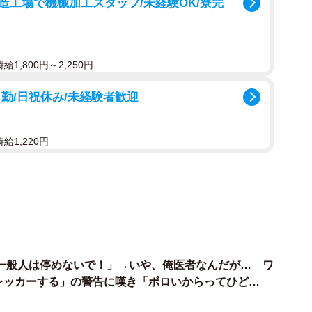
工場で機械加工スタッフ/未経験OK/寮完
階層ボタンと開閉ボタンがある一般的なエレベーターに見
1,800円～2,250円
と、複合カフェ「快活CLUB」の受付があると記され
ており、ほかより圧倒的な回数押されていることが分か
勤/日祝休み/未経験者歓迎
給1,220円
」の文字は完全にはがれ落ちてしまい、もはや「ま」し
しでも早く扉を閉めて目的の階に到着したいという気持
ろ、こちらは大阪市内のビルにあったエレベーター。ボ
稿したところ瞬く間に拡散され、6.3万いいねがつくほ
一般人は停めないで！」→いや、俺医者なんだが… ワ
レッカーする」の警告に嘆き「ボロいからってひど
い気持ちがよく分かる（笑）」「無意識にやってるとき