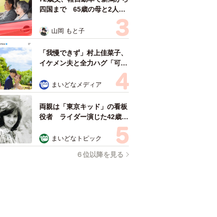
四国まで 65歳の母と2人で
3泊4日の旅 パーキングの休
憩まで分刻み… 「大学生で
山岡 もと子
も組まねえよ！」
「我慢できず」村上佳菜子、
イケメン夫と全力ハグ「可愛
いふたり」「素敵なご夫婦」
まいどなメディア
両親は「東京キッド」の看板
役者 ライダー演じた42歳元
俳優が再婚妻との「ウエディ
ングフォト」計画を明言
まいどなトピック
「センスあるカメラマン求
６位以降を見る
む」