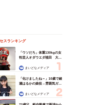
セスランキング
「ウソだろ」体重130kgの女
性芸人オダウエダ植田 大学
時代のほっそり姿に「マジ
で」
まいどなメディア
「化けましたね～」10歳で綾
瀬はるかの娘役→雰囲気ガラ
リの18歳に成長 「メイクで
雰囲気が」「宝塚に入れそ
まいどなメディア
う」
72歳父、軽自動車で新潟から