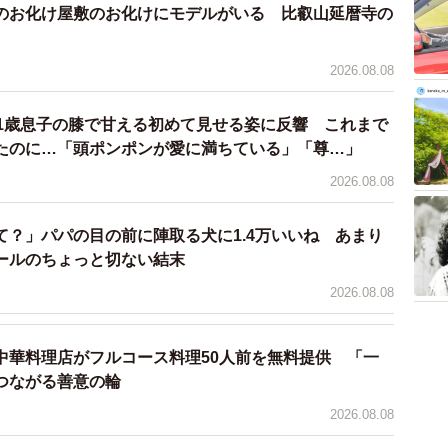
のお化け屋敷のお化けにモデルがいる 比叡山延暦寺の
2026.08.08
 1歳息子の膝で甘える初めて見せる姿に反響 これまで
たのに…「頭ポンポンが愛に満ちている」「尊…」
2026.08.08
て？」パパの目の前に陣取る犬に1.4万いいね あまり
ールのちょっと切ない結末
2026.08.08
中華料理店がフルコース料理50人前を無料提供 「一
つながる善意の輪
2026.08.08