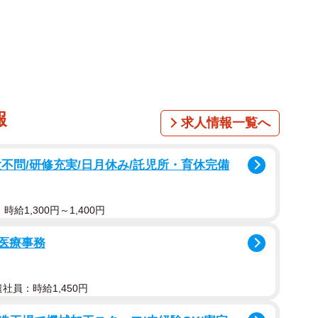
報
求人情報一覧へ
1/2
不問/研修充実/日月休み/託児所・育休完備
ちてしまっています（画像提供：たらちゃむさん）
給1,300円～1,400円
らち」。関西人の「いらち」な一面が垣間見える？とあ
を集めています。
の医療事務
がこちらです」
遣社員：時給1,450円
latama）が投稿したのは、エレベーターのボタンと思