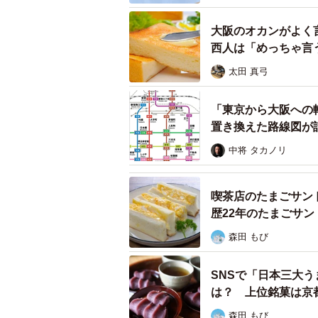
ある」「連打してるんだろうな〜」
大阪のオカンがよく
ご自身も関西出身だというたらちゃ
西人は「めっちゃ言
とから帰る時は落ち着いてるっぽい
太田 真弓
いました」と語りました。
「東京から大阪への
置き換えた路線図が
中将 タカノリ
喫茶店のたまごサン
歴22年のたまごサ
森田 もび
SNSで「日本三大
は？ 上位銘菓は京
森田 もび