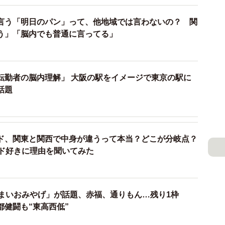
とさまざまな声が投稿されています。
言う「明日のパン」って、他地域では言わないの？ 関
むさんは、「1番押すはずの1階のボタンが無事だったこ
う」「脳内でも普通に言ってる」
」と冷静に分析。そのうえで、「休むって大事だなと思
転勤者の脳内理解」 大阪の駅をイメージで東京の駅に
話題
ド、関東と関西で中身が違うって本当？どこが分岐点？
ンド好きに理由を聞いてみた
うまいおみやげ」が話題、赤福、通りもん…残り1枠
都健闘も“東高西低”