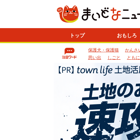
ニ
トップ
おもしろ
ュ
ー
保護犬・保護猫
かんさ
ス
一
思い出
しごと
ともに
覧