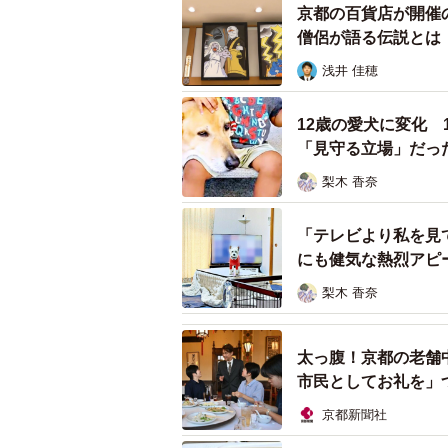
京都の百貨店が開催
僧侶が語る伝説とは
浅井 佳穂
12歳の愛犬に変化
「見守る立場」だっ
梨木 香奈
「テレビより私を見
にも健気な熱烈アピ
梨木 香奈
太っ腹！京都の老舗
市民としてお礼を」
京都新聞社