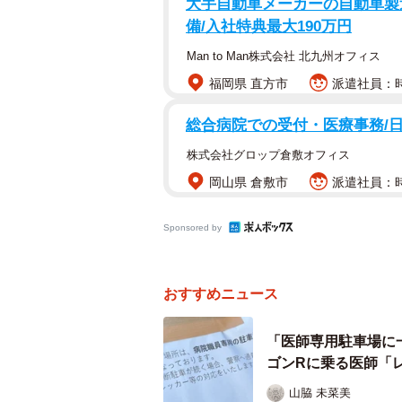
大手自動車メーカーの自動車製造
しき写真。地下2階から5階までの
備/入社特典最大190万円
えますが…。
Man to Man株式会社 北九州オフィス
福岡県 直方市
派遣社員：時給
しかしよく見ると、「しまる」ボタン
ている4階のボタンが割れてしまっ
総合病院での受付・医療事務/日
ります。
株式会社グロップ倉敷オフィス
岡山県 倉敷市
派遣社員：時
「しまる」ボタンに関しては、「し
か文字の原型が残っていません。少
Sponsored by
ちが可視化されているようです。
たらちゃむさんにお話を伺ったとこ
おすすめニュース
タンを見て、たらちゃむさんがXに投
ど反響を呼びました。
「医師専用駐車場に
ゴンRに乗る医師「
投稿のコメント欄には「早く閉めた
い！」
山脇 未菜美