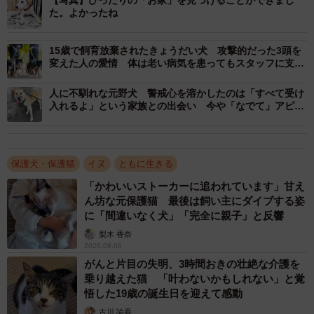
【写真】ぴったりの「お家」を見つけることができまし
た。よかったね
15歳で飼育放棄されたきょうだい犬 攻撃的だった3頭を
変えた人の愛情 体は老い病気を患ってもスタッフに支え
3/4
られ生きる
人に不馴れな元野犬 警戒心を溶かしたのは「すべて受け
成長途中のさつき。巣立っていくきょうだいの後ろ姿を見るばかりでし
入れるよ」という家族との出会い 今や「なでて」アピー
た
ルの甘えん坊に
さつきは元野犬らしく他のワンコとの協調性も抜群で、ワ
保護犬・保護猫
イヌ
ともに生きる
ンコの前であれば本来の優しい性格を見せてくれる一方、
「かわいいストーカーに追われています」甘え
人間が近くにいるとガチガチになってしまいます。
ん坊な元保護猫 最後は飼い主にダイブする姿
に「間違いなく犬」「完全に親子」と反響
複数回参加した譲渡会でも、多くの来場者を前に伏目がち
梨木 香奈
になってしまうことから「迎え入れたい」という申し出が
2026.08.06
なかなかなく、「迎え入れたい」という人が現れてもうま
がんと片目の失明、3時間おきの壮絶な介護を
乗り越えた猫 「叶わないかもしれない」と覚
くいかず、きょうだいの幸せを見送る日々を送っていまし
悟した19歳の誕生日を迎えて感動
た。
古川 諭香