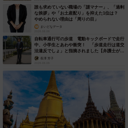
誰も求めていない職場の「謎マナー」、「過剰
な挨拶」や「お土産配り」を抑えた1位は？
やめられない理由は「周りの目」
まいどなデータ
2026.08.06
自転車通行可の歩道 電動キックボードで走行
中、小学生とあわや衝突！ 「歩道走行は道交
法違反でしょ」と指摘されました【弁護士が解
説】
長澤 芳子
2026.08.06