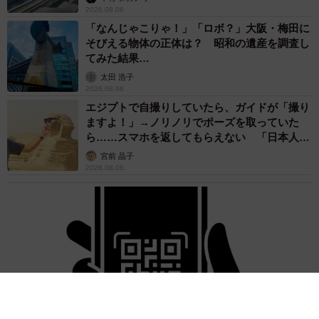
2026.08.06
「なんじゃこりゃ！」「ロボ？」大阪・梅田に
そびえる物体の正体は？ 昭和の遺産を調査し
てみた結果…
太田 浩子
2026.08.06
エジプトで自撮りしていたら、ガイドが「撮り
ますよ！」→ノリノリでポーズを取っていた
ら……スマホを返してもらえない 「日本人は
カモ代表かも」「私は6時間で3万円払った」
宮前 晶子
2026.08.06