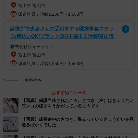
富山県 富山市
共通するのは怖がりな性格でしたが、1匹また1匹と「迎え
派遣社員：時給1,250円～1,563円
入れたい」という里親希望者さんが現れ、巣立っていきま
診療所で患者さんの受付をする医療事務スタッ
した。
フ/週払いOK/ブランクOK/主婦主夫活躍/富山市
穏やかで優しい性格でも人間がいるとガチガチ
株式会社ウォーライト
に…
富山県 富山市
派遣社員：時給1,250円～1,563円
そんな中、きょうだいの中でも最も穏やかで優しいさつき
だけは、里親希望者さんとの縁が結ばれぬままでした。
Sponsored by
おすすめニュース
【写真】保護当時されたころ。さつき（左）はきょうだい
ワンコの様子をうかがっているようです
【写真】成長途中のさつき。巣立っていくきょうだいを見
送るばかりでした