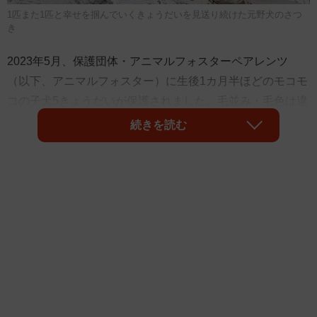
1匹また1匹と幸せを掴んでいくきょうだいを見送り続けた元野犬のさつ
き
2023年5月、保護団体・アニマルフォスターペアレンツ
（以下、アニマルフォスター）に生後1カ月半ほどのモコモ
コの子犬5きょうだいが保護されました。毛並み・毛色は違
えど仲良しで、当初は緊張してみんなで固まって過ごして
続きを読む
いました。