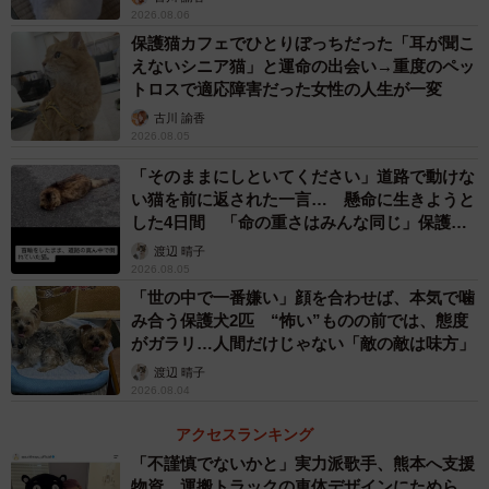
2026.08.06
スタッフも「こんなに美人で優しく、お利口さんのさつき
保護猫カフェでひとりぼっちだった「耳が聞こ
えないシニア猫」と運命の出会い→重度のペッ
だけど、どうもその魅力は、里親希望者さんに伝わりにく
トロスで適応障害だった女性の人生が一変
い」と残念に思っていました。
古川 諭香
2026.08.05
トライアル先では遠吠えし拒否反応
「そのままにしといてください」道路で動けな
保護から4カ月ほどが経った頃、「さつきを迎え入れたい」
い猫を前に返された一言… 懸命に生きようと
した4日間 「命の重さはみんな同じ」保護団
という里親希望者さんの申し出がありました。実はこの方
体代表の訴え
渡辺 晴子
は当初より、家族全員でさつきを気にかけてくれていた心
2026.08.05
優しい人。さつきが人前では素直な自分を出せないことも
「世の中で一番嫌い」顔を合わせば、本気で噛
全て承知の上での申し出でした。
み合う保護犬2匹 “怖い”ものの前では、態度
がガラリ…人間だけじゃない「敵の敵は味方」
渡辺 晴子
果たしてさつきは、この家でトライアルを実施することに
2026.08.04
なりましたが、案の定「私に何をするつもり？」「私はこ
アクセスランキング
この家の子じゃない！」と遠吠えしたりと拒否反応。エサ
「不謹慎でないかと」実力派歌手、熊本へ支援
を与えても口にしません。
物資…運搬トラックの車体デザインにためら