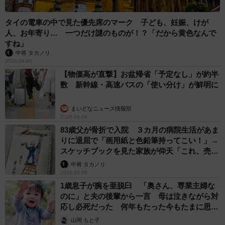
タイの電車の中で見た優先席のマーク 子ども、妊娠、けが
人、お年寄り… 一つだけ謎のものが！？「だから黄色なんで
すね」
中将 タカノリ
2026.08.06
【物価高が直撃】お盆帰省「予定なし」が約半
数 新幹線・高速バスの「使い分け」が鮮明に
まいどなニュース情報部
2026.08.06
83歳父が骨折で入院 ３カ月の病院生活があま
りに退屈で「画用紙と色鉛筆持ってこい！」→
スケッチブックを見た家族が仰天「これ、売れ
ますよ…」
中将 タカノリ
2026.08.06
1歳息子が腕を亜脱臼 「奥さん、専業主婦な
のに」と夫の後輩から一言 母は泣きながら対
応し必死だった 何年もたった今もたまに思い
出し…
山岡 もと子