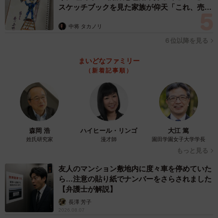
スケッチブックを見た家族が仰天「これ、売れ
ますよ…」
中将 タカノリ
６位以降を見る
まいどなファミリー
（新着記事順）
4/4
森岡 浩
ハイヒール・リンゴ
大江 篤
姓氏研究家
漫才師
園田学園女子大学学長
一番最後にさつきにぴったりの「お家」を見つけることができました
もっと見る
友人のマンション敷地内に度々車を停めていた
さつきには人馴れだけでなく、散歩などのトレーニングも
ら…注意の貼り紙でナンバーをさらされました
必要でしたが、里親さんはさつきのペースに合わせて接し
【弁護士が解説】
続けました。後には里親さんの前では、尻尾を振りご機嫌
長澤 芳子
な表情を見せてくれるようにもなったそうです。
2026.08.07