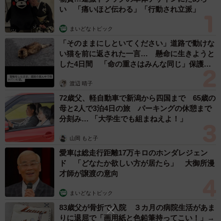
い 「痛いほど伝わる」「行動され立派」
里親希望者さんは諦めませんでした。心を閉ざすさつきに
「さつきが私たちを信頼し、我が家を『私のお家』として
まいどなトピック
選んでくれるまでがんばろう」と献身的に接し続けまし
「そのままにしといてください」道路で動けな
い猫を前に返された一言… 懸命に生きようと
た。
した4日間 「命の重さはみんな同じ」保護団
体代表の訴え
里親さんの愛情を前にさつきが心を開いた
渡辺 晴子
72歳父、軽自動車で新潟から四国まで 65歳の
やがてさつきはトライアル当初のような行動を見せなくな
母と2人で3泊4日の旅 パーキングの休憩まで
り、表情も柔らかくなりました。優しい里親さん家族から
分刻み… 「大学生でも組まねえよ！」
の愛情が伝わり、信頼を寄せることができたのでしょう。
山岡 もと子
後日、正式譲渡の申し出があり、さつきは「ずっとのお
愛車は総走行距離17万キロのホンダレジェン
家」をつかむことができました。
ド 「どなたか欲しい方が居たら」 大御所漫
才師が譲渡の意向
まいどなトピック
83歳父が骨折で入院 ３カ月の病院生活があま
りに退屈で「画用紙と色鉛筆持ってこい！」→