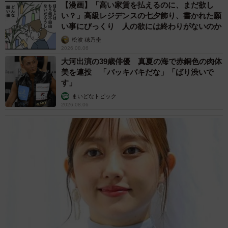
【漫画】「高い家賃を払えるのに、まだ欲し
い？」高級レジデンスの七夕飾り、書かれた願
一番最後に幸せをつかんださつき。時間はかかりました
い事にびっくり 人の欲には終わりがないのか
が、それはこの優しい里親さんと出会うための運命だった
松波 穂乃圭
のかもしれません。
2026.08.06
大河出演の39歳俳優 真夏の海で赤銅色の肉体
美を連投 「バッキバキだな」「ばり渋いで
アニマルフォスターペアレンツ
す」
https://anfospe.com/
まいどなトピック
2026.08.06