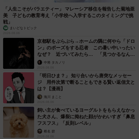
「人生こそがバラエティー」 マレーシア移住を報告した菊地亜
美 子どもの教育考え「小学校へ入学するこのタイミングで挑
戦」
まいどなトピック
2026.08.06
京都駅をぶらぶら→ホームの隅に何やら「ドロ
ン」のポーズをする忍者 この暑い中いったい
なぜ？ 近づいてみたら… 「見つかるなんて
未熟」
中将 タカノリ
2026.08.06
「明日ひま？」 知り合いから唐突なメッセー
ジ 用件次第で断ることもできる賢い返信文と
は？【漫画】
海川 まこと
2026.08.06
飼い主が食べているヨーグルトをもらえなかっ
た犬さん、爆裂に拗ねた顔がかわいすぎ「鼻息
フスフス」「反則レベル」
椎名 碧
2026.08.06