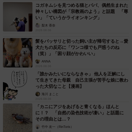
コガネムシを見つめる猫とパパ、偶然生まれた
神々しい構図が「宗教画のよう」と話題 「尊
い」「ていうかライオンキング」
梨木 香奈
2026.08.06
髪をバッサリと切った飼い主が帰宅すると→愛
犬たちの反応に「ワンコ様でも戸惑うのね
（笑）」「困り顔がかわいい」
ANNA
2026.08.06
「誰かみたいにならなきゃ」 他人を正解にし
て生きてきた母親 自己主張が苦手な娘に教わ
った大切なこと【漫画】
海川 まこと
2026.08.06
「カニにアジをあげると青くなる」ほんと
に！？ 「自然の染色技術が凄い」と話題に
その理由とは…？
竹中 友一（RinToris）
2026.08.06