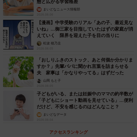
態と広がる学習格差
まいどなニュース情報部
2026.08.06
【漫画】中学受験のリアル「あの子、最近見な
いね」…御三家を目指していたはずの家庭が消
えていく 限界を迎えた子を目の当りに
松波 穂乃圭
2026.08.05
「おしりふきのストック、あと何個か分かりま
すか？」先輩パパに聞かれ言葉を詰まらせる
夫 家事は「かなりやってる」はずだった
山岡 もと子
2026.08.05
子どもがいる、または妊娠中のママの約半数が
「子どもにショート動画を見せている」…便利
だけど、不安を感じるのはどんなこと？
まいどなデータ
2026.08.04
アクセスランキング