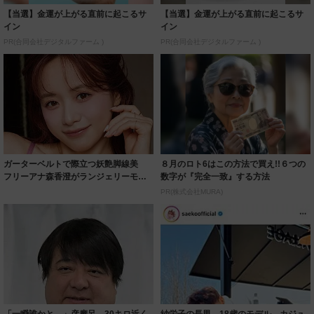
【当選】金運が上がる直前に起こるサ
【当選】金運が上がる直前に起こるサ
イン
イン
PR(合同会社デジタルファーム )
PR(合同会社デジタルファーム )
ガーターベルトで際立つ妖艶脚線美
８月のロト6はこの方法で買え!!６つの
フリーアナ森香澄がランジェリーモデ
数字が『完全一致』する方法
ルに ｢PE...
PR(株式会社MURA)
「一瞬誰かと…」彦摩呂、30キロ近く
紗栄子の長男 18歳のモデル、カジュ