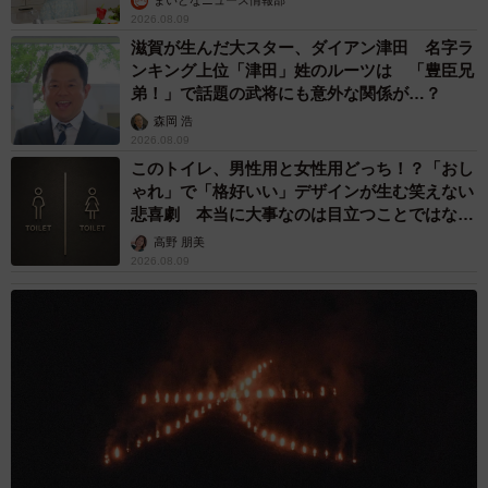
まいどなニュース情報部
2026.08.09
滋賀が生んだ大スター、ダイアン津田 名字ラ
ンキング上位「津田」姓のルーツは 「豊臣兄
弟！」で話題の武将にも意外な関係が…？
森岡 浩
2026.08.09
このトイレ、男性用と女性用どっち！？「おし
ゃれ」で「格好いい」デザインが生む笑えない
悲喜劇 本当に大事なのは目立つことではな
く…
高野 朋美
2026.08.09