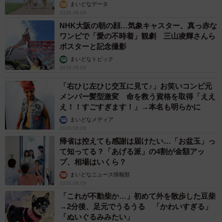
まいどなデータ
2026.08.09
NHK大阪の朝の顔…気象キャスター、真っ赤な
ワンピで「愛の不時着」観劇 三山凌輝さんら
ポスターと記念撮影
まいどなトピック
2026.08.09
「右ひじ左ひじ交互に見て♪」お笑いコンビ元
メンバー髪型激変 命を救う資格を取得「ええ
え！！すごすぎます！」→本名も明らかに
まいどなメディア
2026.08.09
帰省は控えても感謝は届けたい…「お盆玉」っ
て知ってる？「あげる派」の4割が金額アッ
プ、相場はいくら？
まいどなニュース情報部
2026.08.09
「これが不動柴か…」初めて外を散歩した豆柴
→2分後、足元でうるうる 「かわいすぎる」
「ぬいぐるみみたい」