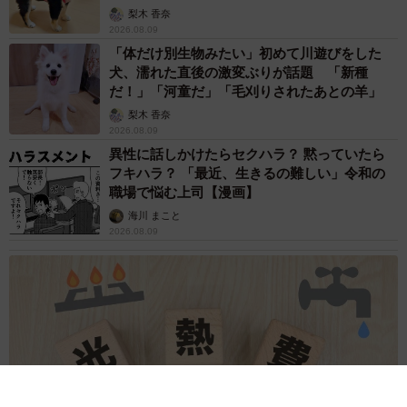
梨木 香奈
2026.08.09
「体だけ別生物みたい」初めて川遊びをした
犬、濡れた直後の激変ぶりが話題 「新種
だ！」「河童だ」「毛刈りされたあとの羊」
梨木 香奈
2026.08.09
異性に話しかけたらセクハラ？ 黙っていたら
フキハラ？ 「最近、生きるの難しい」令和の
職場で悩む上司【漫画】
海川 まこと
2026.08.09