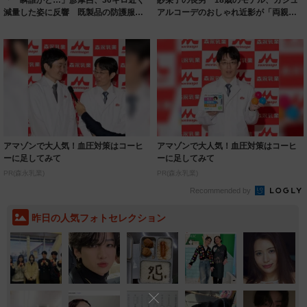
減量した姿に反響 既製品の防護服が
アルコーデのおしゃれ近影が「両親の
着られると...
いいとこ取...
アマゾンで大人気！血圧対策はコーヒ
アマゾンで大人気！血圧対策はコーヒ
ーに足してみて
ーに足してみて
PR(森永乳業)
PR(森永乳業)
Recommended by
昨日の人気フォトセレクション