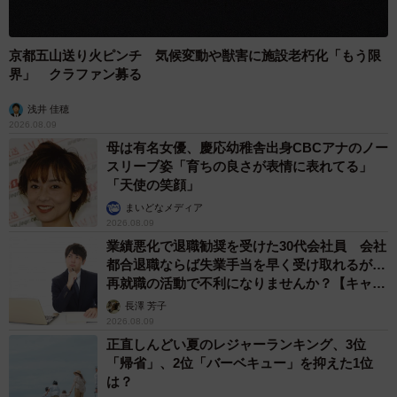
京都五山送り火ピンチ 気候変動や獣害に施設老朽化「もう限
界」 クラファン募る
浅井 佳穂
2026.08.09
母は有名女優、慶応幼稚舎出身CBCアナのノー
スリーブ姿「育ちの良さが表情に表れてる」
「天使の笑顔」
まいどなメディア
2026.08.09
業績悪化で退職勧奨を受けた30代会社員 会社
都合退職ならば失業手当を早く受け取れるが…
再就職の活動で不利になりませんか？【キャリ
アカウンセラーが解説】
長澤 芳子
2026.08.09
正直しんどい夏のレジャーランキング、3位
「帰省」、2位「バーベキュー」を抑えた1位
は？