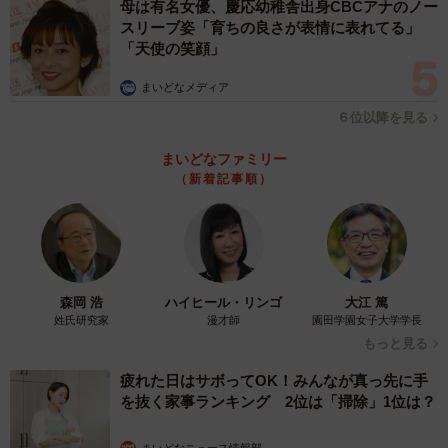
母は有名女優、慶応幼稚舎出身CBCアナのノー
スリーブ姿「育ちの良さが表情に表れてる」
「天使の笑顔」
まいどなメディア
６位以降を見る
まいどなファミリー
（新着記事順）
森岡 浩
ハイヒール・リンゴ
大江 篤
姓氏研究家
漫才師
園田学園女子大学学長
もっと見る
疲れた日はサボってOK！みんなが真っ先に手
を抜く家事ランキング 2位は「掃除」1位は？