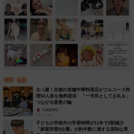
教育
お金
太っ腹！京都の老舗中華料理店がフルコース料
理50人前を無料提供 「一市民としてお礼を」
つながる善意の輪
京都新聞社
2026.08.08
子どもの学校外の学習時間が11年で2割減少
「家庭学習0分層」が約半数に達する深刻な実