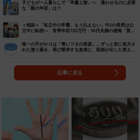
子どもが一人暮らしで「早慶上智」へ 通わせるのに必要
な「親の年収」は？
＜相談＞「私立中の学費、もう払えない」中2の長男は公
立中に転校へ 世帯年収720万円・30代夫婦の後悔「普通
のサラリーマン家庭には無理な選択だったのか」
唯一の手がかりは「青いフタの容器」…ずっと前に処方さ
れた塗り薬を、再び要求する患者に、医師が出した答え
は！？
記事に戻る