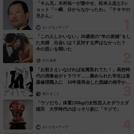
「キム兄」木村祐一が激やせ、松本人志と2シ
ョット「一瞬、分からなかったわ」「テキヤの
兄さん」
まいどなメディア
「この人しかいない」26歳差の“年の差婚”をし
た夫婦 出会いは？反対する声はなかった？
今の思いを聞いた
古川 諭香
「お前さえいなければ金賞取れてた！」高校時
代の演奏会がトラウマ……責められた学生は楽
器修理職人に 10年後再会した因縁の相手から
思わぬ申し出【漫画】
海川 まこと
「ウソだろ」体重130kgの女性芸人オダウエダ
植田 大学時代のほっそり姿に「マジで」
まいどなメディア