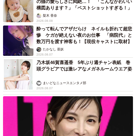
の猫の愛らしさに悶絶…！ 「こんなかわいい
構図あります？」「ベストショットすぎる！」
梨木 香奈
2026.08.08
酔って転んでアザだらけ ネイルも折れて超悲
惨 ケガが絶えない夜のお仕事 「病院代」と
数万円を渡す神客も！【現役キャストに取材】
たかなし 亜妖
2026.08.07
乃木坂46賀喜遥香 5年ぶり週チャン表紙 巻
頭グラビアでは激レアなメガネルームウエア姿
まいどなニュースエンタメ部
2026.08.07