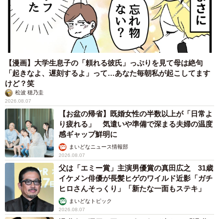
【漫画】大学生息子の「頼れる彼氏」っぷりを見て母は絶句
「起きなよ、遅刻するよ」って…あなた毎朝私が起こしてます
けど？笑
松波 穂乃圭
2026.08.07
【お盆の帰省】既婚女性の半数以上が「日常よ
り疲れる」 気遣いや準備で深まる夫婦の温度
感ギャップ鮮明に
まいどなニュース情報部
2026.08.07
父は「エミー賞」主演男優賞の真田広之 31歳
イケメン俳優が長髪ヒゲのワイルド近影「ガチ
ヒロさんそっくり」「新たな一面もステキ」
まいどなトピック
2026.08.07