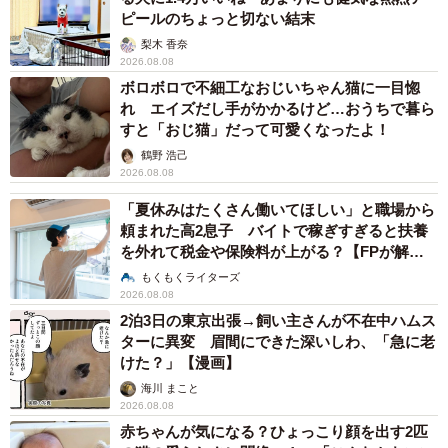
ピールのちょっと切ない結末
梨木 香奈
2026.08.08
ボロボロで不細工なおじいちゃん猫に一目惚
れ エイズだし手がかかるけど…おうちで暮ら
すと「おじ猫」だって可愛くなったよ！
鶴野 浩己
2026.08.08
「夏休みはたくさん働いてほしい」と職場から
頼まれた高2息子 バイトで稼ぎすぎると扶養
を外れて税金や保険料が上がる？【FPが解
説】
もくもくライターズ
2026.08.08
2泊3日の東京出張→飼い主さんが不在中ハムス
ターに異変 眉間にできた深いしわ、「急に老
けた？」【漫画】
海川 まこと
2026.08.08
赤ちゃんが気になる？ひょっこり顔を出す2匹