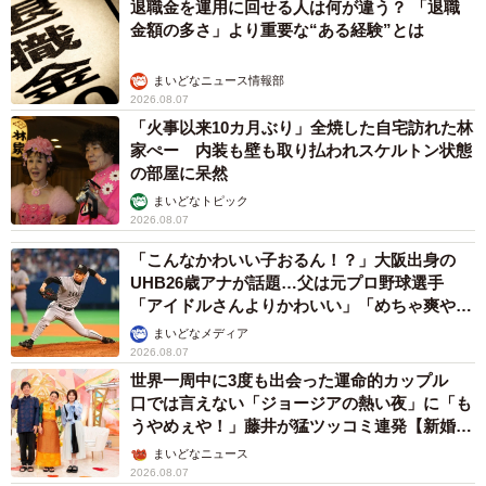
退職金を運用に回せる人は何が違う？ 「退職
金額の多さ」より重要な“ある経験”とは
まいどなニュース情報部
2026.08.07
「火事以来10カ月ぶり」全焼した自宅訪れた林
家ぺー 内装も壁も取り払われスケルトン状態
の部屋に呆然
まいどなトピック
2026.08.07
「こんなかわいい子おるん！？」大阪出身の
UHB26歳アナが話題…父は元プロ野球選手
「アイドルさんよりかわいい」「めちゃ爽や
か」
まいどなメディア
2026.08.07
世界一周中に3度も出会った運命的カップル
口では言えない「ジョージアの熱い夜」に「も
うやめぇや！」藤井が猛ツッコミ連発【新婚さ
ん】
まいどなニュース
2026.08.07