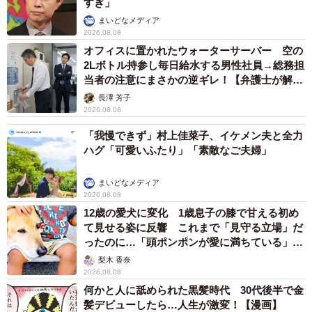
すぎ」
まいどなメディア
2026.08.08
オフィスに置かれたウォーターサーバー 空の
2Lボトル持参し毎日給水する男性社員→総務担
当者の注意にまさかの逆ギレ！【弁護士が解
説】
長澤 芳子
2026.08.08
「我慢できず」村上佳菜子、イケメン夫と全力
ハグ「可愛いふたり」「素敵なご夫婦」
まいどなメディア
2026.08.08
12歳の愛犬に変化 1歳息子の膝で甘える初め
て見せる姿に反響 これまで「見守る立場」だ
ったのに…「頭ポンポンが愛に満ちている」
「尊…」
梨木 香奈
2026.08.08
何かと人に舐められた黒髪時代 30代後半で金
髪デビューしたら…人生が激変！【漫画】