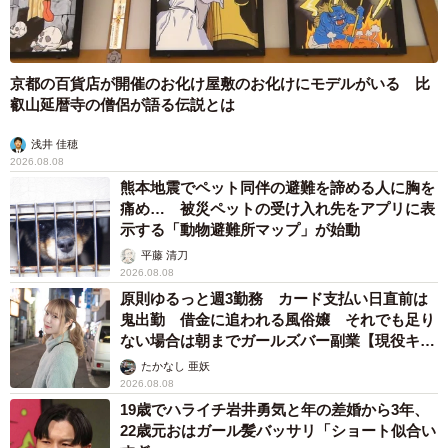
京都の百貨店が開催のお化け屋敷のお化けにモデルがいる 比
叡山延暦寺の僧侶が語る伝説とは
浅井 佳穂
2026.08.08
熊本地震でペット同伴の避難を諦める人に胸を
痛め… 被災ペットの受け入れ先をアプリに表
示する「動物避難所マップ」が始動
平藤 清刀
2026.08.08
原則ゆるっと週3勤務 カード支払い日直前は
鬼出勤 借金に追われる風俗嬢 それでも足り
ない場合は朝までガールズバー副業【現役キャ
ストに取材】
たかなし 亜妖
2026.08.08
19歳でハライチ岩井勇気と年の差婚から3年、
22歳元おはガール髪バッサリ「ショート似合い