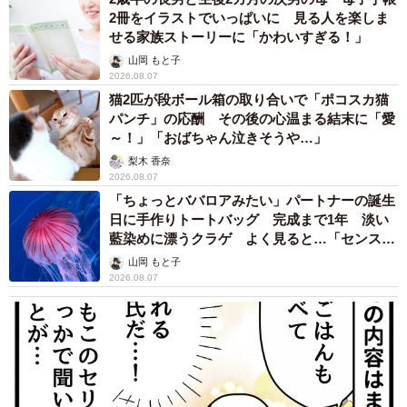
2冊をイラストでいっぱいに 見る人を楽しま
せる家族ストーリーに「かわいすぎる！」
山岡 もと子
2026.08.07
猫2匹が段ボール箱の取り合いで「ポコスカ猫
パンチ」の応酬 その後の心温まる結末に「愛
～！」「おばちゃん泣きそうや…」
梨木 香奈
2026.08.07
「ちょっとババロアみたい」パートナーの誕生
日に手作りトートバッグ 完成まで1年 淡い
藍染めに漂うクラゲ よく見ると…「センスす
ごい」
山岡 もと子
2026.08.07