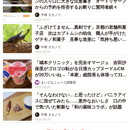
ンの入り口に大きな注意書き オートリザーブ
からの予約を拒否するお断りに賛同者続々
中将 タカノリ
2026.08.07
「ふざけてません…真剣です」京都の老舗和菓
子店 次はカブトムシの幼虫 職人が手がけた
ゲテモノ和菓子 見事な造形に「気持ち悪いく
らいリアル」
中将 タカノリ
2026.08.05
「城本クリニック」を完全オマージュ 吉田沙
保里がゴロゴロ転がる日清カップヌードルCM
が20万いいね→「本家」総院長も体張って31万
いいね
まいどなニュース調査部
2026.08.05
「そんなわけない…と思ったけど」バニラアイ
スに混ぜてみたら……意外なおいしさ 口の中
で気づいた斬新な「和の薬味コラボ」が話題
中将 タカノリ
2026.08.05