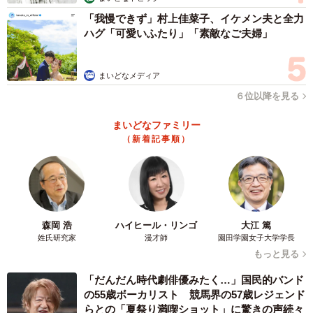
「我慢できず」村上佳菜子、イケメン夫と全力
ハグ「可愛いふたり」「素敵なご夫婦」
まいどなメディア
６位以降を見る
まいどなファミリー
（新着記事順）
森岡 浩
ハイヒール・リンゴ
大江 篤
姓氏研究家
漫才師
園田学園女子大学学長
もっと見る
「だんだん時代劇俳優みたく…」国民的バンド
の55歳ボーカリスト 競馬界の57歳レジェンド
らとの「夏祭り満喫ショット」に驚きの声続々