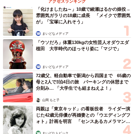
アクセスランキング
「化けましたね～」10歳で綾瀬はるかの娘役→
雰囲気ガラリの18歳に成長 「メイクで雰囲気
が」「宝塚に入れそう」
まいどなメディア
「ウソだろ」体重130kgの女性芸人オダウエダ
植田 大学時代のほっそり姿に「マジで」
まいどなメディア
72歳父、軽自動車で新潟から四国まで 65歳の
母と2人で3泊4日の旅 パーキングの休憩まで
分刻み… 「大学生でも組まねえよ！」
山岡 もと子
両親は「東京キッド」の看板役者 ライダー演
じた42歳元俳優が再婚妻との「ウエディングフ
ォト」計画を明言 「センスあるカメラマン求
む」
まいどなトピック