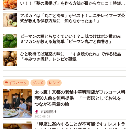
い！！「鶏の唐揚げ」を作る方法が目からウロコ！時短に
も
アボカドは「丸ごと冷凍」がベスト！…ニチレイフーズ公
式が教える保存方法に「知らなかったぁ！」
ピーマンの種とらなくていい！？…味つけはポン酢のみ
ミツカンが教える超簡単「ピーマン丸ごと肉巻き」
ひと晩待てば魅惑の味に…「すき焼のたれ」で作る絶品
「やみつき煮卵」レシピが話題
ライフハック
グルメ
レシピ
太っ腹！京都の老舗中華料理店がフルコース料
理50人前を無料提供 「一市民としてお礼を」
つながる善意の輪
京都新聞社
2026.08.08
「即座に案内することが不可能です」レストラ