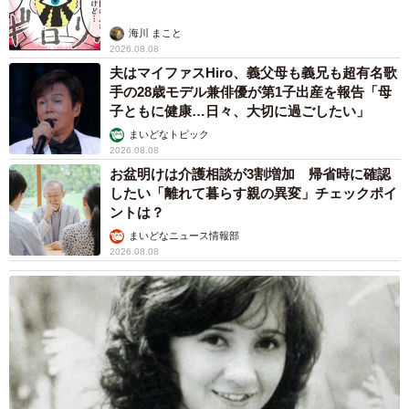
海川 まこと
2026.08.08
夫はマイファスHiro、義父母も義兄も超有名歌
手の28歳モデル兼俳優が第1子出産を報告「母
子ともに健康…日々、大切に過ごしたい」
まいどなトピック
2026.08.08
お盆明けは介護相談が3割増加 帰省時に確認
したい「離れて暮らす親の異変」チェックポイ
ントは？
まいどなニュース情報部
2026.08.08