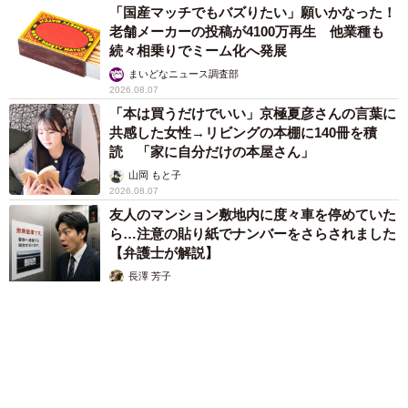
「国産マッチでもバズりたい」願いかなった！
老舗メーカーの投稿が4100万再生 他業種も
続々相乗りでミーム化へ発展
まいどなニュース調査部
2026.08.07
「本は買うだけでいい」京極夏彦さんの言葉に
共感した女性→リビングの本棚に140冊を積
読 「家に自分だけの本屋さん」
山岡 もと子
2026.08.07
友人のマンション敷地内に度々車を停めていた
ら…注意の貼り紙でナンバーをさらされました
【弁護士が解説】
長澤 芳子
2026.08.07