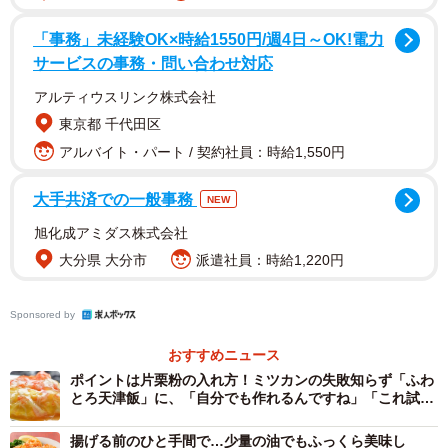
「事務」未経験OK×時給1550円/週4日～OK!電力
サービスの事務・問い合わせ対応
アルティウスリンク株式会社
東京都 千代田区
アルバイト・パート / 契約社員：時給1,550円
大手共済での一般事務
NEW
旭化成アミダス株式会社
大分県 大分市
派遣社員：時給1,220円
Sponsored by
おすすめニュース
ポイントは片栗粉の入れ方！ミツカンの失敗知らず「ふわ
とろ天津飯」に、「自分でも作れるんですね」「これ試し
ます」
揚げる前のひと手間で…少量の油でもふっくら美味し