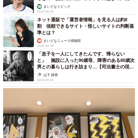
まいどなトピック
2026.08.08
ネット通販で「運営者情報」を見る人は約8
割 信頼できるサイト・怪しいサイトの判断基
準とは？
まいどなニュース情報部
2026.08.08
「息子を一人にしてきたんです、帰らない
と」 施設に入った90歳母、障害のある60歳次
男との暮らしは行き詰まり…【司法書士の現場
から】
山下 静香
2026.08.08