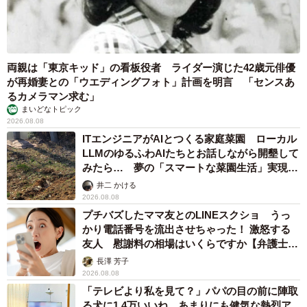
両親は「東京キッド」の看板役者 ライダー演じた42歳元俳優
が再婚妻との「ウエディングフォト」計画を明言 「センスあ
るカメラマン求む」
まいどなトピック
2026.08.08
ITエンジニアがAIとつくる家庭菜園 ローカル
LLMのゆるふわAIたちとお話しながら開墾して
みたら… 夢の「スマートな菜園生活」実現な
るか
井二 かける
2026.08.08
プチバズしたママ友とのLINEスクショ うっ
かり電話番号を流出させちゃった！ 激怒する
友人 慰謝料の相場はいくらですか【弁護士が
解説】
長澤 芳子
2026.08.08
「テレビより私を見て？」パパの目の前に陣取
る犬に1.4万いいね あまりにも健気な熱烈ア