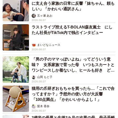
に支え合う家族の日常に反響「妹ちゃん、頼も
しい」「かわいい通訳さん」
五ヶ瀬 あお
2026.08.07
ラストライブ控えるT-BOLAN森友嵐士 にし
たん社長がTikTok内で独占インタビュー
まいどなニュース
2026.08.07
「男の子のママっぽいよね」ってどういう意
味？ 女系家族で育った母 いつもスカートと
ワンピースしか着ないし、ヒールも好き どの
へんが…
山岡 もと子
2026.08.07
猫用の爪研ぎおもちゃを買ったら…「これで合
ってますか？」予想外の使い方が大反響
「100点満点」「かわいいからよし！」
梨木 香奈
2026.08.07
2歳半の長男と生後2カ月の次男の母 母子手帳