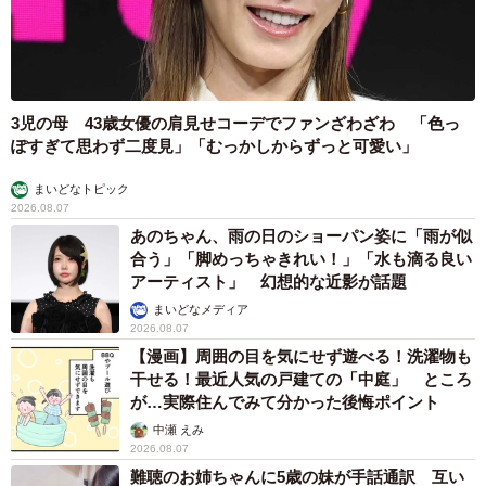
3児の母 43歳女優の肩見せコーデでファンざわざわ 「色っ
ぽすぎて思わず二度見」「むっかしからずっと可愛い」
まいどなトピック
2026.08.07
あのちゃん、雨の日のショーパン姿に「雨が似
合う」「脚めっちゃきれい！」「水も滴る良い
アーティスト」 幻想的な近影が話題
まいどなメディア
2026.08.07
【漫画】周囲の目を気にせず遊べる！洗濯物も
干せる！最近人気の戸建ての「中庭」 ところ
が…実際住んでみて分かった後悔ポイント
中瀬 えみ
2026.08.07
難聴のお姉ちゃんに5歳の妹が手話通訳 互い