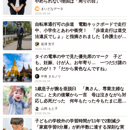
やめられない理由は「周りの目」
まいどなデータ
2026.08.06
自転車通行可の歩道 電動キックボードで走行
中、小学生とあわや衝突！ 「歩道走行は道交
法違反でしょ」と指摘されました【弁護士が解
説】
長澤 芳子
2026.08.06
タイの電車の中で見た優先席のマーク 子ど
も、妊娠、けが人、お年寄り… 一つだけ謎の
ものが！？「だから黄色なんですね」
中将 タカノリ
2026.08.06
1歳息子が腕を亜脱臼 「奥さん、専業主婦な
のに」と夫の後輩から一言 母は泣きながら対
応し必死だった 何年もたった今もたまに思い
出し…
山岡 もと子
2026.08.06
子どもの学校外の学習時間が11年で2割減少
「家庭学習0分層」が約半数に達する深刻な実