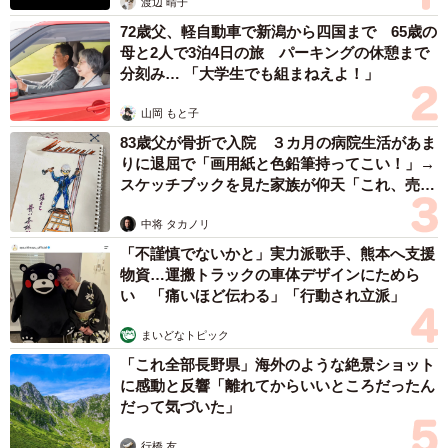
渡辺 晴子
72歳父、軽自動車で新潟から四国まで 65歳の
母と2人で3泊4日の旅 パーキングの休憩まで
分刻み… 「大学生でも組まねえよ！」
山岡 もと子
83歳父が骨折で入院 ３カ月の病院生活があま
りに退屈で「画用紙と色鉛筆持ってこい！」→
スケッチブックを見た家族が仰天「これ、売れ
ますよ…」
中将 タカノリ
「不謹慎でないかと」実力派歌手、熊本へ支援
物資…運搬トラックの車体デザインにためら
い 「痛いほど伝わる」「行動され立派」
まいどなトピック
「これ全部長野県」海外のような絶景ショット
に感動と反響「離れてからいいところだったん
だって気づいた」
行橋 友