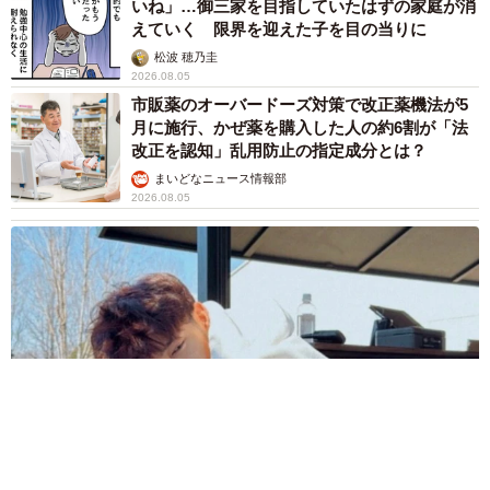
いね」…御三家を目指していたはずの家庭が消
えていく 限界を迎えた子を目の当りに
松波 穂乃圭
2026.08.05
市販薬のオーバードーズ対策で改正薬機法が5
月に施行、かぜ薬を購入した人の約6割が「法
改正を認知」乱用防止の指定成分とは？
まいどなニュース情報部
2026.08.05