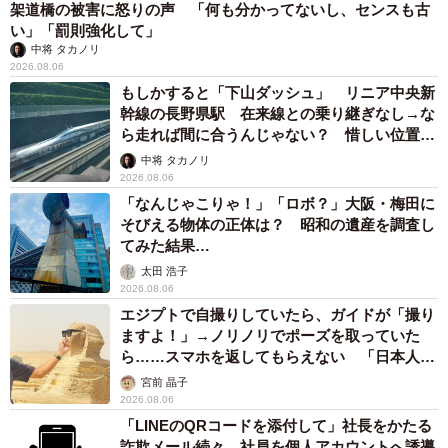
架道橋の被害に怒りの声 「何も分かってないし、センスも古
い」「罰則強化して」
中将 タカノリ
2026.08.06
もしかすると「下山ダッシュ」 リニア中央新
幹線の長野県駅 在来線との乗り継ぎなし→な
ら走れば間に合うんじゃない？ 惜しい位置関
係が反響
中将 タカノリ
2026.08.06
「なんじゃこりゃ！」「ロボ？」大阪・梅田に
そびえる物体の正体は？ 昭和の遺産を調査し
てみた結果…
太田 浩子
2026.08.06
エジプトで自撮りしていたら、ガイドが「撮り
ますよ！」→ノリノリでポーズを取っていた
ら……スマホを返してもらえない 「日本人は
カモ代表かも」「私は6時間で3万円払った」
宮前 晶子
2026.08.06
「LINEのQRコードを添付して」社長をかたる
詐欺メール続々 社員を個人アカウントへ誘導