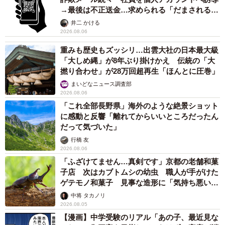
→最後は不正送金…求められる「だまされる前
提」の対策
井二 かける
2026.08.06
重みも歴史もズッシリ…出雲大社の日本最大級
「大しめ縄」が8年ぶり掛けかえ 伝統の「大
撚り合わせ」が28万回超再生「ほんとに圧巻」
まいどなニュース調査部
2026.08.06
「これ全部長野県」海外のような絶景ショット
に感動と反響「離れてからいいところだったん
だって気づいた」
行橋 友
2026.08.06
「ふざけてません…真剣です」京都の老舗和菓
子店 次はカブトムシの幼虫 職人が手がけた
ゲテモノ和菓子 見事な造形に「気持ち悪いく
らいリアル」
中将 タカノリ
2026.08.05
【漫画】中学受験のリアル「あの子、最近見な