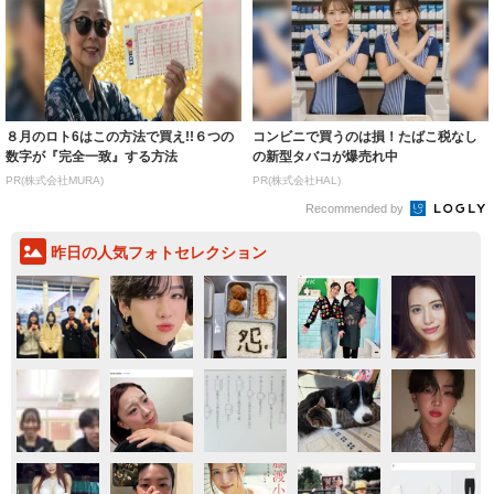
８月のロト6はこの方法で買え!!６つの
コンビニで買うのは損！たばこ税なし
数字が『完全一致』する方法
の新型タバコが爆売れ中
PR(株式会社MURA)
PR(株式会社HAL)
Recommended by
昨日の人気フォトセレクション