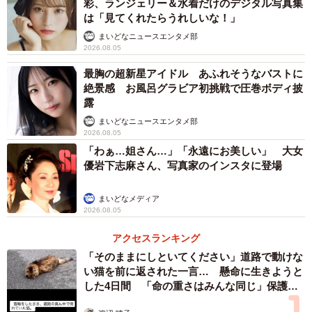
彩、ランジェリー＆水着だけのデジタル写真集
は「見てくれたらうれしいな！」
まいどなニュースエンタメ部
2026.08.05
最胸の超新星アイドル あふれそうなバストに
絶景感 お風呂グラビア初挑戦で圧巻ボディ披
露
まいどなニュースエンタメ部
2026.08.05
「わぁ…姐さん…」「永遠にお美しい」 大女
優岩下志麻さん、写真家のインスタに登場
まいどなメディア
2026.08.05
アクセスランキング
「そのままにしといてください」道路で動けな
い猫を前に返された一言… 懸命に生きようと
した4日間 「命の重さはみんな同じ」保護団
体代表の訴え