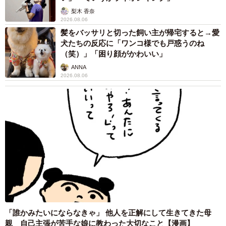
梨木 香奈
2026.08.06
髪をバッサリと切った飼い主が帰宅すると→愛
犬たちの反応に「ワンコ様でも戸惑うのね
（笑）」「困り顔がかわいい」
ANNA
2026.08.06
「誰かみたいにならなきゃ」 他人を正解にして生きてきた母
親 自己主張が苦手な娘に教わった大切なこと【漫画】