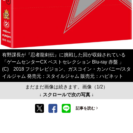
有野課長が『忍者龍剣伝』に挑戦した回が収録されている
「ゲームセンターCX ベストセレクション Blu-ray 赤盤 」
(C) 2018 フジテレビジョン、ガスコイン・カンパニー/スタ
イルジャム 発売元：スタイルジャム 販売元：ハピネット
まだまだ画像は続きます。画像（1/2）
↓ スクロールで次の写真 ↓
記事を読む