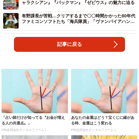
ャラクシアン』『パックマン』『ゼビウス』の魅力に迫る
有野課長が苦戦…クリアするまで〇〇時間かかった80年代
ファミコンソフトたち「海兵隊員」「ヴァンパイアハンタ
ー」
記事に戻る
「占い師だけが知ってる〝お金が増え
あなたの金運はどう？宝くじに縁があ
る人の共通点〟」
る時、金運はこう変わる
PR(合同会社デジタルファーム )
PR(合同会社デジタルファーム )