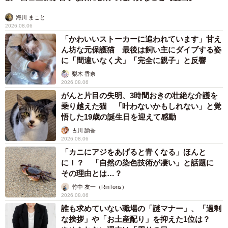
海川 まこと
2026.08.06
「かわいいストーカーに追われています」甘え
ん坊な元保護猫 最後は飼い主にダイブする姿
に「間違いなく犬」「完全に親子」と反響
梨木 香奈
2026.08.06
がんと片目の失明、3時間おきの壮絶な介護を
乗り越えた猫 「叶わないかもしれない」と覚
悟した19歳の誕生日を迎えて感動
古川 諭香
2026.08.06
「カニにアジをあげると青くなる」ほんと
に！？ 「自然の染色技術が凄い」と話題に
その理由とは…？
竹中 友一（RinToris）
2026.08.06
誰も求めていない職場の「謎マナー」、「過剰
な挨拶」や「お土産配り」を抑えた1位は？