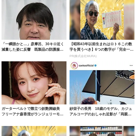
「一瞬誰かと…」彦摩呂、30キロ近く
【昭和43年以前生まれはロト６この数
減量した姿に反響 既製品の防護服が
字を買うべき】6つの数字が「完全一
着られると...
致」する方...
PR(株式会社MURA)
ガーターベルトで際立つ妖艶脚線美
紗栄子の長男 18歳のモデル、カジュ
フリーアナ森香澄がランジェリーモデ
アルコーデのおしゃれ近影が「両親の
ルに ｢PE...
いいとこ取...