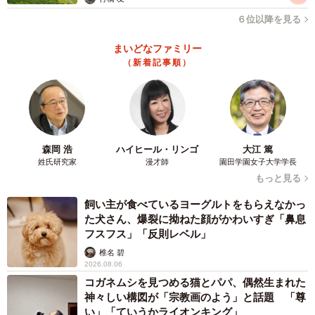
６位以降を見る
まいどなファミリー
（新着記事順）
森岡 浩
ハイヒール・リンゴ
大江 篤
姓氏研究家
漫才師
園田学園女子大学学長
もっと見る
飼い主が食べているヨーグルトをもらえなかっ
た犬さん、爆裂に拗ねた顔がかわいすぎ「鼻息
フスフス」「反則レベル」
椎名 碧
2026.08.06
コガネムシを見つめる猫とパパ、偶然生まれた
神々しい構図が「宗教画のよう」と話題 「尊
い」「ていうかライオンキング」