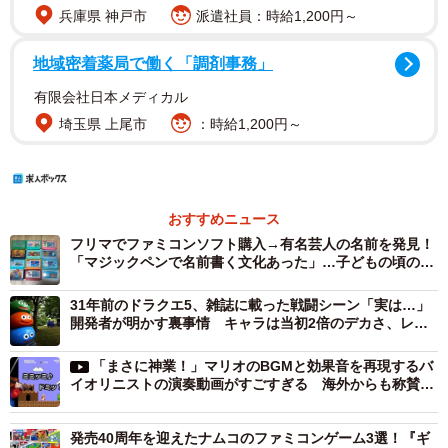
兵庫県 神戸市
派遣社員：時給1,200円～
地域密着薬局で働く「調剤事務」
有限会社日本メディカル
埼玉県 上尾市
：時給1,200円～
おすすめニュース
フリマでファミコンソフト購入→有名芸人の名前を発見！
「マジックペンで名前書く文化あった」…子どもの頃の所
有物！？
31年前のドラクエ5、雑誌に載った戦闘シーン「実は…」
開発者が明かす裏事情 キャラは当初2倍のデカさ、レジ
ェンドの一声で元のサイズに
「まさに神業！」マリオのBGMと効果音を再現するバ
イオリニストの演奏動画がすごすぎる 海外からも称賛の
声
発売40周年を迎えたナムコのファミコンゲーム3選！『ギ