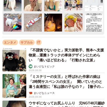
エンタメ
サブカル
IT
「不謹慎でないかと」実力派歌手、熊本へ支援
物資…運搬トラックの車体デザインにためら
い 「痛いほど伝わる」「行動され立派」
まいどなトピック
2026.08.06
「ミステリーの女王」と呼ばれた作家の娘は
「2時間サスペンスの女王」 聞いていたのと
違う血液型に「私は誰の子なの？」【徹子の部
屋】
まいどなニュース
2026.08.06
ウサギになってお尻ふりふり 元NGT48川越紗