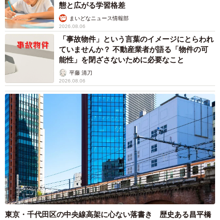
態と広がる学習格差
まいどなニュース情報部
2026.08.06
「事故物件」という言葉のイメージにとらわれ
ていませんか？ 不動産業者が語る「物件の可
能性」を閉ざさないために必要なこと
平藤 清刀
2026.08.06
東京・千代田区の中央線高架に心ない落書き 歴史ある昌平橋