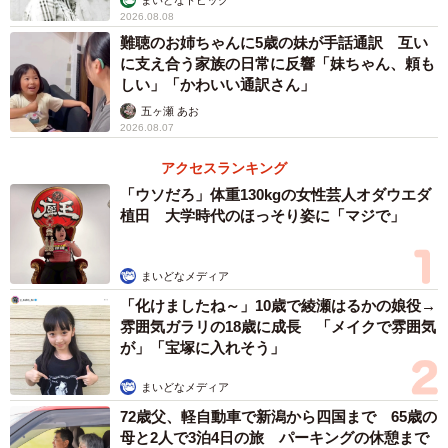
2026.08.08
難聴のお姉ちゃんに5歳の妹が手話通訳 互い
に支え合う家族の日常に反響「妹ちゃん、頼も
しい」「かわいい通訳さん」
五ヶ瀬 あお
2026.08.07
アクセスランキング
「ウソだろ」体重130kgの女性芸人オダウエダ
3/5
植田 大学時代のほっそり姿に「マジで」
義母とのLINE画面（EMIさん提供）
まいどなメディア
娘が一生懸命描いた絵は親として本当にうれしく、貴重な
「化けましたね～」10歳で綾瀬はるかの娘役→
思い出となりました。
雰囲気ガラリの18歳に成長 「メイクで雰囲気
が」「宝塚に入れそう」
ーー絵についてお嬢さんとはなにかお話されましたか？
まいどなメディア
72歳父、軽自動車で新潟から四国まで 65歳の
EMI：聞いたら「こんなママが理想だから」と言っていまし
母と2人で3泊4日の旅 パーキングの休憩まで
た。