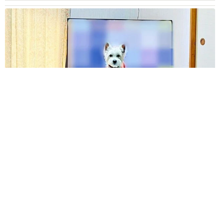
「テレビより私を見て？」パパの目の前に陣取る犬に1.4万いい
ね あまりにも健気な熱烈アピールのちょっと切ない結末
梨木 香奈
2026.08.08
太っ腹！京都の老舗中華料理店がフルコース料
理50人前を無料提供 「一市民としてお礼を」
つながる善意の輪
京都新聞社