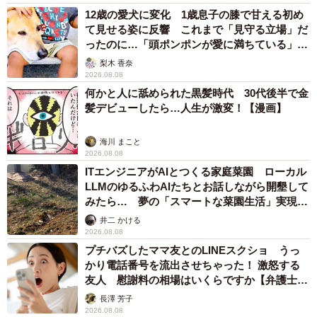
12歳の愛犬に変化 1歳息子の膝で甘える初め
て見せる姿に反響 これまで「見守る立場」だ
ったのに…「頭ポンポンが愛に満ちている」
「尊…」
梨木 香奈
2026.08.08
何かと人に舐められた黒髪時代 30代後半で金
髪デビューしたら…人生が激変！【漫画】
海川 まこと
2026.08.08
ITエンジニアがAIとつくる家庭菜園 ローカル
LLMのゆるふわAIたちとお話しながら開墾して
みたら… 夢の「スマートな菜園生活」実現な
るか
井二 かける
2026.08.08
プチバズしたママ友とのLINEスクショ うっ
かり電話番号を流出させちゃった！ 激怒する
友人 慰謝料の相場はいくらですか【弁護士が
解説】
長澤 芳子
2026.08.08