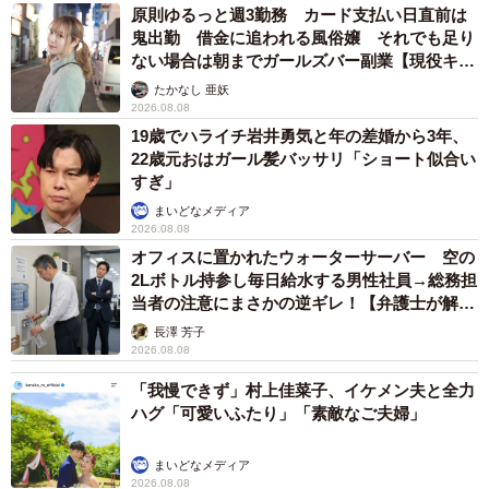
【EMIさん関連情報】
原則ゆるっと週3勤務 カード支払い日直前は
鬼出勤 借金に追われる風俗嬢 それでも足り
▽Threadsアカウント
ない場合は朝までガールズバー副業【現役キャ
https://www.threads.com/@emirio.2.0
ストに取材】
たかなし 亜妖
▽Instagramアカウント
2026.08.08
https://www.instagram.com/emirio.2.0/
19歳でハライチ岩井勇気と年の差婚から3年、
22歳元おはガール髪バッサリ「ショート似合い
▽note
すぎ」
https://note.com/emirio_20
まいどなメディア
2026.08.08
オフィスに置かれたウォーターサーバー 空の
2Lボトル持参し毎日給水する男性社員→総務担
当者の注意にまさかの逆ギレ！【弁護士が解
説】
長澤 芳子
2026.08.08
「我慢できず」村上佳菜子、イケメン夫と全力
ハグ「可愛いふたり」「素敵なご夫婦」
まいどなメディア
2026.08.08