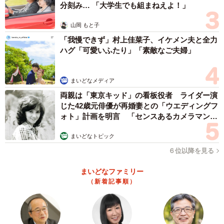
分刻み… 「大学生でも組まねえよ！」
山岡 もと子
「我慢できず」村上佳菜子、イケメン夫と全力
ハグ「可愛いふたり」「素敵なご夫婦」
まいどなメディア
両親は「東京キッド」の看板役者 ライダー演
じた42歳元俳優が再婚妻との「ウエディングフ
ォト」計画を明言 「センスあるカメラマン求
む」
まいどなトピック
６位以降を見る
まいどなファミリー
（新着記事順）