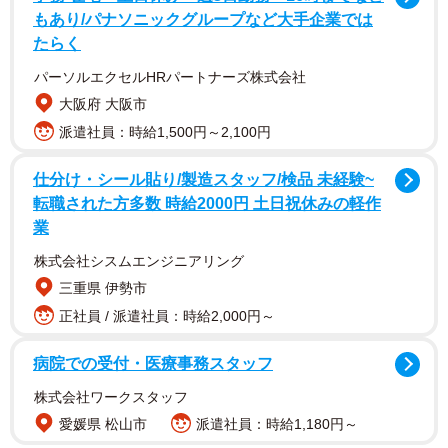
もあり/パナソニックグループなど大手企業では
たらく
パーソルエクセルHRパートナーズ株式会社
大阪府 大阪市
派遣社員：時給1,500円～2,100円
胸に布を巻いただけのような露出度の高い服を着て、ウイ
仕分け・シール貼り/製造スタッフ/検品 未経験~
ンクしながら舌を出す女性のイラスト。そして「ママはギ
転職された方多数 時給2000円 土日祝休みの軽作
業
ャルです。もちろん私もギャルです。インスタしていま
す！」という謎のPRの文言…。
株式会社シスムエンジニアリング
三重県 伊勢市
EMIさんはこのイラストを見て、実像とはかけ離れた自分の
正社員 / 派遣社員：時給2,000円～
姿に驚愕したのだという。
病院での受付・医療事務スタッフ
EMIさんにお話を聞いた。
株式会社ワークスタッフ
愛媛県 松山市
派遣社員：時給1,180円～