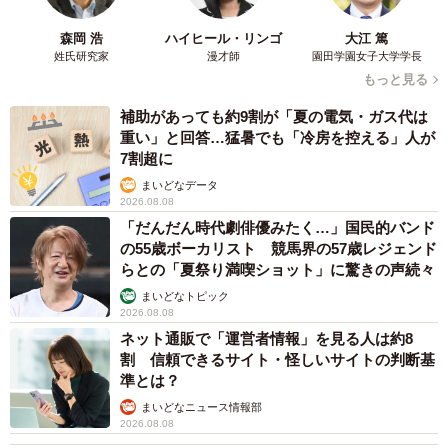
森岡 浩
ハイヒール・リンゴ
大江 篤
姓氏研究家
漫才師
園田学園女子大学学長
もっと見る
補助があっても約9割が「夏の電気・ガス代は
4/5
重い」と回答…猛暑でも「冷房を控える」人が
お嬢さんの理想のママ像とは（EMIさん提供）
7割超に
まいどなデータ
ーーご投稿に対し大きな反響がありました。
2026.08.08
「だんだん時代劇俳優みたく…」国民的バンド
の55歳ボーカリスト 競馬界の57歳レジェンド
EMI：私の心情を誰かに共感いただきたく投稿したものでし
らとの「夏祭り満喫ショット」に驚きの声続々
たが、ここまで反響をいただけると思っておらず驚きまし
まいどなトピック
た。娘の絵を一緒に笑い喜んでくださる方が多く、温かい
2026.08.08
ネット通販で「運営者情報」を見る人は約8
コメントばかりでとても嬉しかったです。
割 信頼できるサイト・怪しいサイトの判断基
準とは？
◇ ◇
まいどなニュース情報部
2026.08.08
SNSユーザーたちから