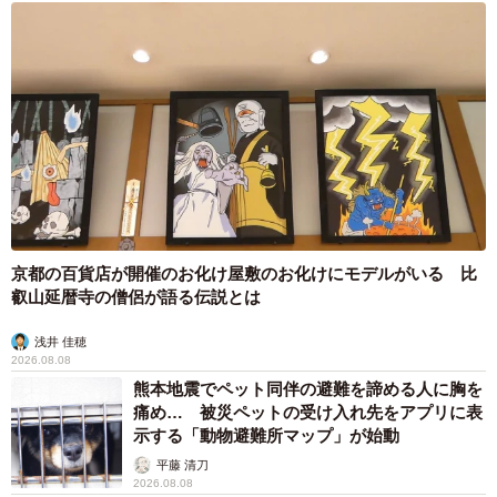
「作画も気になるところですが『インスタしてます！』
『ママはギャルです。もちろん私もギャルです』という謎
アピールで堪えきれなかったwww」
「ヤバいw今壁の薄いビジホに泊まってるのにコメ欄開いて
しまった！！笑い声抑えてるから余計に薄気味悪い中年バ
バアの笑い声が漏れ出てないか心配」
など数々の驚きの声が寄せられた今回の投稿。
京都の百貨店が開催のお化け屋敷のお化けにモデルがいる 比
叡山延暦寺の僧侶が語る伝説とは
EMIさんは大阪生野区北巽駅前のエステサロンで勤務しなが
浅井 佳穂
ら、SNSではお嬢さんやご両親など個性的な家族との日常
2026.08.08
や、推し活について情報発信中。ユニークかつ気づきのあ
熊本地震でペット同伴の避難を諦める人に胸を
痛め… 被災ペットの受け入れ先をアプリに表
る投稿であふれているので、ご興味ある方はぜひThreadsや
示する「動物避難所マップ」が始動
noteなどチェックしていただきたい。
平藤 清刀
2026.08.08