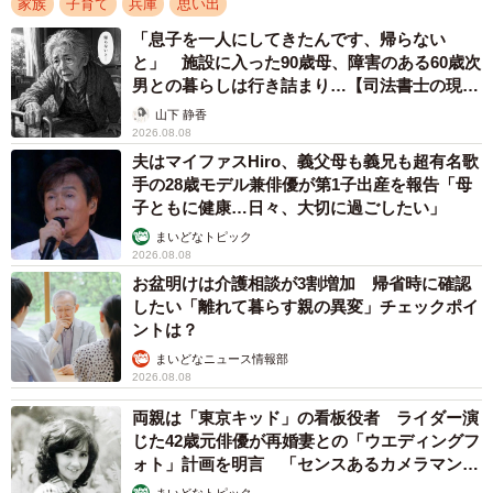
家族
子育て
兵庫
思い出
ママはギャル？（EMIさん提供）
「息子を一人にしてきたんです、帰らない
と」 施設に入った90歳母、障害のある60歳次
ーーこの絵が貼られているのを知った時のご心境は？
男との暮らしは行き詰まり…【司法書士の現場
から】
山下 静香
2026.08.08
EMI：義理の母が LINEで知らせてくれ、想像以上にパリピ
夫はマイファスHiro、義父母も義兄も超有名歌
で露出度の高いギャルで、ご近所さんや親しいママさんに
手の28歳モデル兼俳優が第1子出産を報告「母
も見られているかもしれないと思うと、面白かった反面、
子ともに健康…日々、大切に過ごしたい」
複雑な気持ちにもなりました。
まいどなトピック
2026.08.08
お盆明けは介護相談が3割増加 帰省時に確認
したい「離れて暮らす親の異変」チェックポイ
ントは？
まいどなニュース情報部
2026.08.08
両親は「東京キッド」の看板役者 ライダー演
じた42歳元俳優が再婚妻との「ウエディングフ
ォト」計画を明言 「センスあるカメラマン求
む」
まいどなトピック