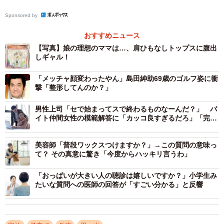
Sponsored by
おすすめニュース
【写真】娘の理想のママは…、肩ひもなしトップスに腹出
しギャル！
「メッチャ顔変わったやん」島田紳助69歳のゴルフ姿に衝
撃「整形してんのか？」
男性上司「セで始まってスで終わるものなーんだ？」 バ
イト仲間女性の模範解答に「カッコ良すぎるだろ」「完璧
な返し！」
美容師「普段ワックスつけますか？」→この質問の意味っ
て？ その真意に驚き「今度からハッキリ言うわ」
「おっぱいが大きい人の聴診は嬉しいですか？」小学生み
たいな質問への医師の回答が「すごい分かる」と反響
2/5