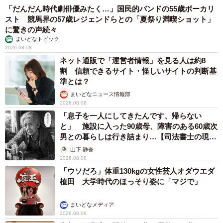
「だんだん時代劇俳優みたく…」国民的バンドの55歳ボーカリ
スト 競馬界の57歳レジェンドらとの「夏祭り満喫ショット」
に驚きの声続々
まいどなトピック
2026.08.08
ネット通販で「運営者情報」を見る人は約8
割 信頼できるサイト・怪しいサイトの判断基
準とは？
まいどなニュース情報部
2026.08.08
「息子を一人にしてきたんです、帰らない
と」 施設に入った90歳母、障害のある60歳次
男との暮らしは行き詰まり…【司法書士の現場
から】
山下 静香
2026.08.08
「ウソだろ」体重130kgの女性芸人オダウエダ
植田 大学時代のほっそり姿に「マジで」
まいどなメディア
2026.08.08