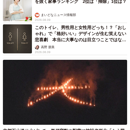
を抜く家事ランキング 2位は「掃除」1位は？
まいどなニュース情報部
2026.08.09
このトイレ、男性用と女性用どっち！？「おし
ゃれ」で「格好いい」デザインが生む笑えない
悲喜劇 本当に大事なのは目立つことではな
く…
高野 朋美
2026.08.09