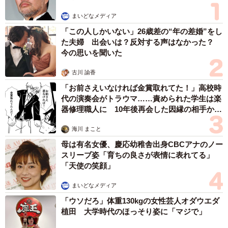
テージにたどり着くも、このステージだけで8時間が経過。
まいどなメディア
見かねた番組スタッフから最終ステージのパスワードを受
「この人しかいない」26歳差の“年の差婚”をし
け取り、最後のボス撃破を目指すことになります。
た夫婦 出会いは？反対する声はなかった？
今の思いを聞いた
ボス前のステージで苦戦しつつも、なんとか最後のボスに
古川 諭香
たどり着きます。そこから1回倒しても復活する最後のボス
「お前さえいなければ金賞取れてた！」高校時
を見事撃破。しかし、そこからさらに復活したボスの前に
代の演奏会がトラウマ……責められた学生は楽
「もう勝てないっすわ」と、課長はギブアップするのでし
器修理職人に 10年後再会した因縁の相手から
思わぬ申し出【漫画】
た。ギブアップする課長を見ると残念に思ってしまう筆者
海川 まこと
ですが、さすがにこの時ばかりは、あまりにも理不尽なボ
母は有名女優、慶応幼稚舎出身CBCアナのノー
スの復活に思わず同情した記憶があります。
スリーブ姿「育ちの良さが表情に表れてる」
「天使の笑顔」
有野課長が挑んだ3本のゲームは、それぞれシリーズ作がい
まいどなメディア
くつも発表されています。課長が挑んだゲームだけでな
「ウソだろ」体重130kgの女性芸人オダウエダ
く、他のシリーズ作やリメイク版などもプレイしてみる
植田 大学時代のほっそり姿に「マジで」
と、技術の進歩を感じられて面白いかもしれません。