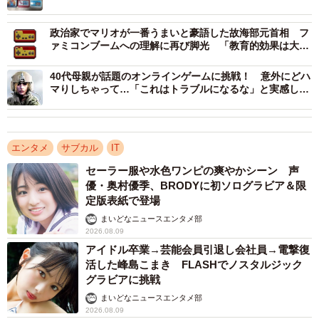
有物！？
また、カプコンの『ロックマン』に挑戦した2007年5月16
政治家でマリオが一番うまいと豪語した故海部元首相 フ
ァミコンブームへの理解に再び脚光 「教育的効果は大き
日第7シーズン #46の放送回では10時間を超える激闘を繰り
い」と答弁していた
広げます。以前に挑戦した『ロックマン2』では、12時間か
40代母親が話題のオンラインゲームに挑戦！ 意外にどハ
けてラスボスにたどり着くもクリアできなかった苦い記憶
マりしちゃって…「これはトラブルになるな」と実感した
話
がある課長。『ロックマン2』の悪夢からか、ステージ選択
時に表示されるボスを見て「勝てそうなのおれへんな」と
エンタメ
サブカル
IT
弱気な姿勢を見せます。
セーラー服や水色ワンピの爽やかシーン 声
優・奥村優季、BRODYに初ソログラビア＆限
そんな同話での一番の見どころは、中ボス「イエローデビ
定版表紙で登場
ル」との対戦でしょう。大きな体で分裂しながら攻撃して
まいどなニュースエンタメ部
くるイエローデビルを倒すには、目の部分に7回攻撃を当て
2026.08.09
なければなりません。不規則な攻撃に苦戦した課長は、3時
アイドル卒業→芸能会員引退し会社員→電撃復
活した峰島こまき FLASHでノスタルジック
間半をかけて69回目の対戦でようやく撃破。
グラビアに挑戦
まいどなニュースエンタメ部
この結果に視聴者からはSNS上で「何時間かかっても倒し
2026.08.09