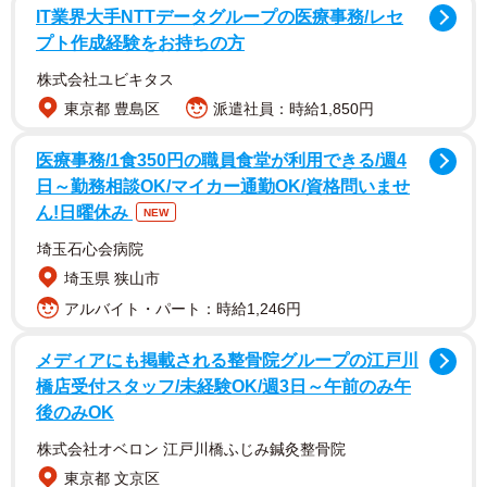
でしょう。
IT業界大手NTTデータグループの医療事務/レセ
プト作成経験をお持ちの方
ゲーム開始当初、有野課長は「たぶん持ってたと思うんで
株式会社ユビキタス
すよ」と話し、「勝てんちゃうかな」と簡単にクリアでき
東京都 豊島区
派遣社員：時給1,850円
るような素振りをします。実際にゲームを始めると、アイ
テムでパワーアップしながら、順調に進めていき、エリア1
医療事務/1食350円の職員食堂が利用できる/週4
日～勤務相談OK/マイカー通勤OK/資格問いませ
をクリアした時には「あら簡単かも」と『魂斗羅』を舐め
ん!日曜休み
NEW
た態度を見せます。
埼玉石心会病院
しかしエリア3まで進むと、過去にプレイした記憶がなかっ
埼玉県 狭山市
たようでゲームオーバーを繰り返す展開となり、課長の表
アルバイト・パート：時給1,246円
情から余裕さが消えていくのです。そして挑戦開始から7時
メディアにも掲載される整骨院グループの江戸川
間後、ついに課長はエリア7から先に進めなくなってしまい
橋店受付スタッフ/未経験OK/週3日～午前のみ午
ます。この膠着状態を打破するためにADの井上さんが協力
後のみOK
プレイで手助けするも、課長の残機を奪って逆に足を引っ
株式会社オベロン 江戸川橋ふじみ鍼灸整骨院
張る始末に。
東京都 文京区