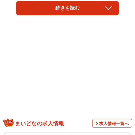
たゲームのなかでも、80年代アクションゲームのプレイ回
続きを読む
は特に苦戦する姿が見られておすすめです。
例えば、1988年にKONAMIから発売された『魂斗羅』をプ
レイする2006年6月21日に放送された第5シーズン#32は80
まいどなの求人情報
求人情報一覧へ
年代の高難易度ゲームの洗礼を浴びた代表的な回といえる