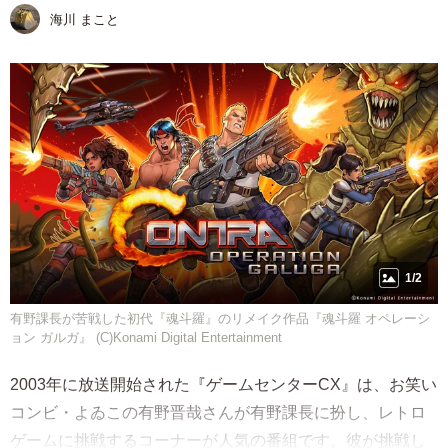
海川 まこと
1/2
有野課長が苦戦した初代『魂斗羅』のリメイク作品『魂斗羅 オペレーシ
ョン ガルガ』 (C)Konami Digital Entertainment
2003年に放送開始された『ゲームセンターCX』は、お笑い
コンビ・よゐこの有野晋哉さんが有野課長に扮し、レトロ
ゲームに挑戦するコーナーが人気の番組です。彼が挑戦し