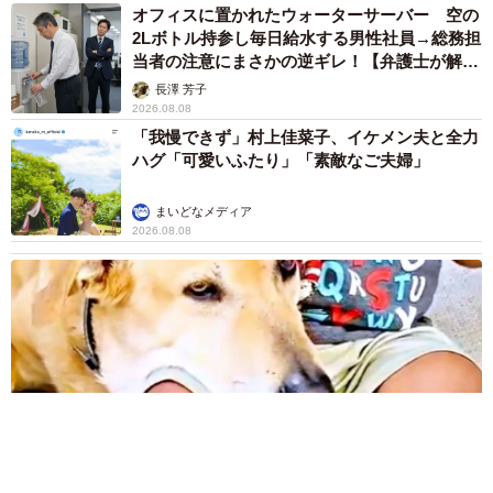
オフィスに置かれたウォーターサーバー 空の
2Lボトル持参し毎日給水する男性社員→総務担
当者の注意にまさかの逆ギレ！【弁護士が解
説】
長澤 芳子
2026.08.08
「我慢できず」村上佳菜子、イケメン夫と全力
ハグ「可愛いふたり」「素敵なご夫婦」
まいどなメディア
2026.08.08