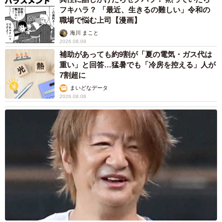
フキハラ？ 「最近、生きるの難しい」令和の
職場で悩む上司【漫画】
海川 まこと
2026.08.09
補助があっても約9割が「夏の電気・ガス代は
重い」と回答…猛暑でも「冷房を控える」人が
7割超に
まいどなデータ
2026.08.08