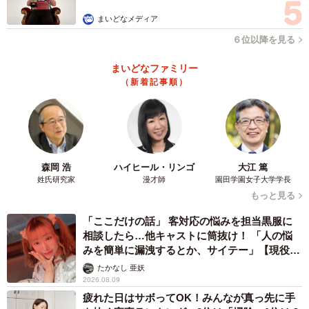
まいどなメディア
６位以降を見る
まいどなファミリー
（新着記事順）
森岡 浩
ハイヒール・リンゴ
大江 篤
姓氏研究家
漫才師
園田学園女子大学学長
もっと見る
「ここだけの話」 客対応の悩みを担当黒服に
相談したら…他キャストに筒抜け！ 「人の悩
みを簡単に漏洩するとか、サイテー」【現役キ
ャストに取材】
たかなし 亜妖
2026.08.09
疲れた日はサボってOK！みんなが真っ先に手