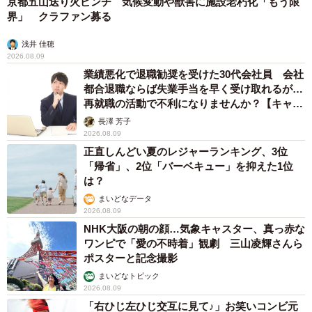
京都五山送り火ピンチ 気候変動や獣害に施設老朽化「もう限
界」 クラファン募る
浅井 佳穂
2026.08.09
業績悪化で退職勧奨を受けた30代会社員 会社
都合退職ならば失業手当を早く受け取れるが…
再就職の活動で不利になりませんか？【キャリ
アカウンセラーが解説】
長澤 芳子
2026.08.09
正直しんどい夏のレジャーランキング、3位
「帰省」、2位「バーベキュー」を抑えた1位
は？
まいどなデータ
2026.08.09
NHK大阪の朝の顔…気象キャスター、真っ赤な
ワンピで「愛の不時着」観劇 三山凌輝さんら
ポスターと記念撮影
まいどなトピック
2026.08.09
「右ひじ左ひじ交互に見て♪」お笑いコンビ元