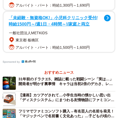
アルバイト・パート：時給1,300円～1,690円
これまでの歴代ADは課長を上手くサポートしていたことか
ら、同作はADに課長が翻弄される珍しい回といえるでしょ
「未経験・無資格OK!」小児科クリニック受付/
う。ちなみに『魂斗羅』は、最終的に課長ひとりで黙々と
時給1500円～/週1日・4時間～!/家庭と両立
プレイし、挑戦開始から9時間でクリアします。
一般社団法人METKIDS
東京都 板橋区
アルバイト・パート：時給1,500円～1,600円
Sponsored by
おすすめニュース
31年前のドラクエ5、雑誌に載った戦闘シーン「実は…」
開発者が明かす裏事情 キャラは当初2倍のデカさ、レジ
ェンドの一声で元のサイズに
【漫画】カツアゲされて…小学生当時の懐かしい思い出
2/2
「ディスクシステム」にまつわる友情物語にファミコン世
代感涙
2024年2月22日に Nintendo Switch™用ソフト「ゲームセンターCX 有野
フリマでファミコンソフト購入→有名芸人の名前を発見！
の挑戦状 1+2 REPLAY（ワンツー リプレイ）」が発売 ©FUJI
「マジックペンで名前書く文化あった」…子どもの頃の所
TELEVISION/GASCOIN COMPANY ©Bandai Namco Entertainment Inc.