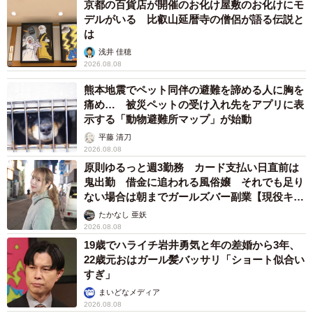
京都の百貨店が開催のお化け屋敷のお化けにモ
デルがいる 比叡山延暦寺の僧侶が語る伝説と
は
浅井 佳穂
2026.08.08
熊本地震でペット同伴の避難を諦める人に胸を
痛め… 被災ペットの受け入れ先をアプリに表
示する「動物避難所マップ」が始動
平藤 清刀
2026.08.08
原則ゆるっと週3勤務 カード支払い日直前は
鬼出勤 借金に追われる風俗嬢 それでも足り
ない場合は朝までガールズバー副業【現役キャ
ストに取材】
たかなし 亜妖
2026.08.08
19歳でハライチ岩井勇気と年の差婚から3年、
22歳元おはガール髪バッサリ「ショート似合い
すぎ」
まいどなメディア
2026.08.08