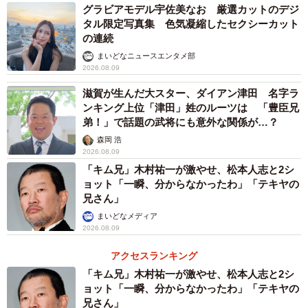
た有野課長はすごい」「自分だったらこの時間でもクリア
グラビアモデル宇佐美なお 厳選カットのデジ
できないと思う」と、課長を称える声があがっていまし
タル限定写真集 色気凝縮したセクシーカット
の連続
た。
まいどなニュースエンタメ部
2026.08.09
その後も苦戦をしながら、最後のボスにたどり着いた有野
滋賀が生んだ大スター、ダイアン津田 名字ラ
課長は、挑戦開始から14時間でゲームをクリア。課長は見
ンキング上位「津田」姓のルーツは 「豊臣兄
事『ロックマン』の雪辱を果たし、安堵の表情を浮かべる
弟！」で話題の武将にも意外な関係が…？
のでした。
森岡 浩
2026.08.09
「キム兄」木村祐一が激やせ、松本人志と2シ
その他、1989年に発売されたKONAMIの悪魔城ドラキュラ
ョット「一瞬、分からなかったわ」「テキヤの
シリーズ『悪魔城伝説』に挑戦した2006年11月15日の第6
兄さん」
シーズン#38も苦戦を強いられる回です。同話で課長は、鞭
まいどなメディア
使いのヴァンパイア・ハンター「ラルフ・C・ベルモンド」
2026.08.09
を操作して、全10ステージのクリアを目指します。
アクセスランキング
「キム兄」木村祐一が激やせ、松本人志と2シ
高難度ゲームとして有名な『悪魔城伝説』だけに、課長は
ョット「一瞬、分からなかったわ」「テキヤの
兄さん」
何度もゲームオーバーになってしまいます。なんとか第7ス