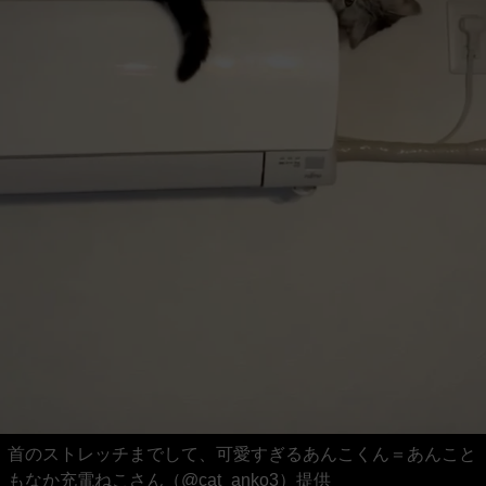
首のストレッチまでして、可愛すぎるあんこくん＝あんこと
もなか充電ねこさん（@cat_anko3）提供