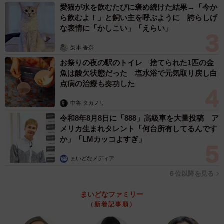
愛猫が水を飲むたびに褒め続けた結果→「今か
ら飲むよ！」と飼い主を呼ぶように 誇らしげ
な表情に「かしこい」「えらい」
梨木 香奈
お祭りの夜の駅のトイレ 捨てられた1匹の金
魚は酸欠状態だった 塩水浴で元気取り戻し白
点病の治療も奏功した
中将 タカノリ
令和8年8月8日に「888」高級車を大量投稿 ア
メリカ生まれタレント「何台所有してるんです
か」「LMカッコよすぎ」
まいどなメディア
６位以降を見る
まいどなファミリー
（新着記事順）