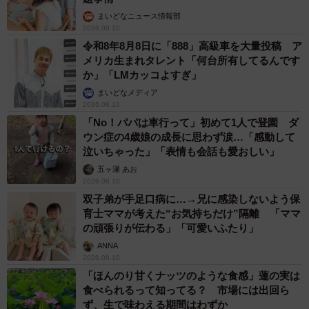
まいどなニュース情報部
2026.08.10
令和8年8月8日に「888」高級車を大量投稿 ア
メリカ生まれタレント「何台所有してるんです
か」「LMカッコよすぎ」
まいどなメディア
2026.08.10
「No！パパは車行って」初めて1人で登園 ダ
ウン症の4歳娘の成長に思わず涙…「感動して
泣いちゃった」「表情も会話も愛おしい」
五ヶ瀬 あお
2026.08.10
双子弟が手足口病に…→兄に感染しないよう保
育士ママが考えた“お気持ちだけ”隔離 「ママ
の頑張りが伝わる」「可愛いふたり」
ANNA
2026.08.10
「ほんのり甘くナッツのような食感」蓮の実は
食べられるって知ってる？ 市場には出回ら
ず、生で味わえる期間はわずか