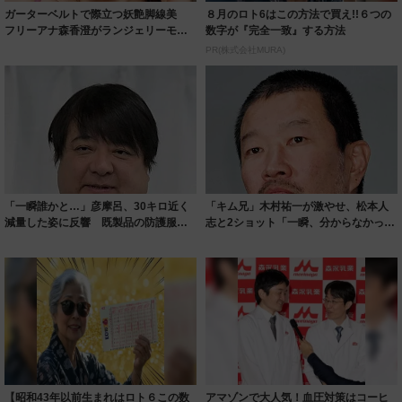
ガーターベルトで際立つ妖艶脚線美
８月のロト6はこの方法で買え!!６つの
フリーアナ森香澄がランジェリーモデ
数字が『完全一致』する方法
ルに ｢PE...
PR(株式会社MURA)
「一瞬誰かと…」彦摩呂、30キロ近く
「キム兄」木村祐一が激やせ、松本人
減量した姿に反響 既製品の防護服が
志と2ショット「一瞬、分からなかった
着られると...
わ」「テキ...
【昭和43年以前生まれはロト６この数
アマゾンで大人気！血圧対策はコーヒ