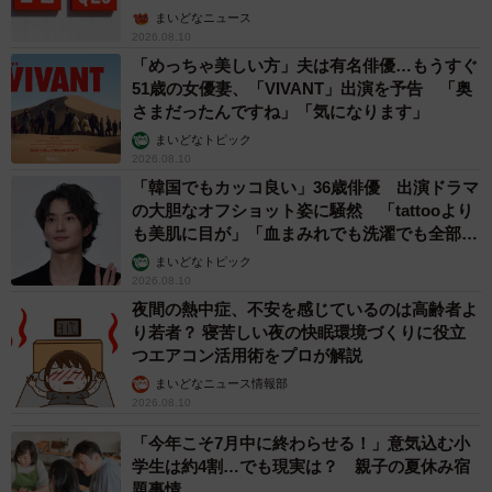
まいどなニュース
2026.08.10
「めっちゃ美しい方」夫は有名俳優…もうすぐ
51歳の女優妻、「VIVANT」出演を予告 「奥
さまだったんですね」「気になります」
まいどなトピック
2026.08.10
「韓国でもカッコ良い」36歳俳優 出演ドラマ
の大胆なオフショット姿に騒然 「tattooより
も美肌に目が」「血まみれでも洗濯でも全部か
っこいい」
まいどなトピック
2026.08.10
夜間の熱中症、不安を感じているのは高齢者よ
り若者？ 寝苦しい夜の快眠環境づくりに役立
つエアコン活用術をプロが解説
まいどなニュース情報部
2026.08.10
「今年こそ7月中に終わらせる！」意気込む小
学生は約4割…でも現実は？ 親子の夏休み宿
題事情