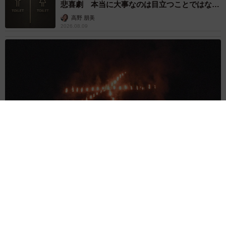
悲喜劇 本当に大事なのは目立つことではな
く…
高野 朋美
2026.08.09
京都五山送り火ピンチ 気候変動や獣害に施設老朽化「もう限
界」 クラファン募る
浅井 佳穂
2026.08.09
母は有名女優、慶応幼稚舎出身CBCアナのノー
スリーブ姿「育ちの良さが表情に表れてる」