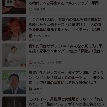
る物件」へと再生する3つのステップ 専門家
が解説
平藤 清刀
2026.08.10
「ここだけの話」 客対応の悩みを担当黒服に
相談したら…他キャストに筒抜け！ 「人の悩
みを簡単に漏洩するとか、サイテー」【現役キ
ャストに取材】
たかなし 亜妖
2026.08.09
疲れた日はサボってOK！みんなが真っ先に手
を抜く家事ランキング 2位は「掃除」1位は？
まいどなニュース情報部
2026.08.09
滋賀が生んだ大スター、ダイアン津田 名字ラ
ンキング上位「津田」姓のルーツは 「豊臣兄
弟！」で話題の武将にも意外な関係が…？
森岡 浩
2026.08.09
このトイレ、男性用と女性用どっち！？「おし
ゃれ」で「格好いい」デザインが生む笑えない