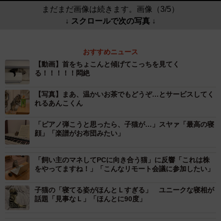
まだまだ画像は続きます。画像（3/5）
↓ スクロールで次の写真 ↓
おすすめニュース
【動画】首をちょこんと傾げてこっちを見てく
る！！！！！悶絶
【写真】まあ、温かいお茶でもどうぞ…とサービスしてく
れるあんこくん
「ピアノ弾こうと思ったら、子猫が…」スヤァ「最高の寝
顔」「楽譜がお布団みたい」
「飼い主のマネしてPCに向き合う猫」に反響「これは株
をやってますね！」「こんなリモート会議に参加したい」
子猫の「寝てる姿がほんとＬすぎる」 ユニークな寝相が
話題「見事なＬ」「ほんとに90度」