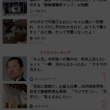
示する「動物避難所マップ」が始動
平藤 清刀
2026.08.08
ボロボロで不細工なおじいちゃん猫に一目惚
れ エイズだし手がかかるけど…おうちで暮ら
すと「おじ猫」だって可愛くなったよ！
鶴野 浩己
2026.08.08
アクセスランキング
「キム兄」木村祐一が激やせ、松本人志と2シ
ョット「一瞬、分からなかったわ」「テキヤの
兄さん」
まいどなメディア
「完全に旅館だ」お盆も仕事…30代独身男性、
自宅で旅館料理を再現 「マジですごい」「天
才だ」「私もまねしたい」
金井 かおる