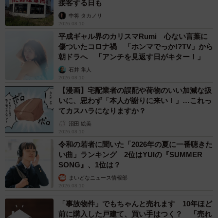
接客する日も
中将 タカノリ
2026.08.10
平成ギャル界のカリスマRumi 心ない言葉に
傷ついたコロナ禍 「ホンマでっか!?TV」から
朝ドラへ 「アンチを見返す日がキター！」
石井 隼人
2026.08.10
【漫画】宅配業者の誤配や荷物のいい加減な扱
いに、思わず「本人が謝りに来い！」…これっ
てカスハラになりますか？
沼田 絵美
2026.08.10
令和の若者に聞いた「2026年の夏に一番聴きた
い曲」ランキング 2位はYUIの『SUMMER
SONG』、1位は？
まいどなニュース情報部
2026.08.10
「事故物件」でもちゃんと売れます 10年ほど
前に購入した戸建て、買い手はつく？ 「売れ