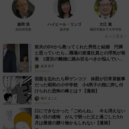
森岡 浩
ハイヒール・リンゴ
大江 篤
姓氏研究家
漫才師
園田学園女子大学学長
もっと見る
前夫のDVから救ってくれた男性と結婚 円満
と思っていたら…職場の派遣社員との浮気が発
覚 2度目の離婚に踏み切るべきか悩んでいま
す【夫婦関係修復カウンセラーが解説】
長澤 芳子
2026.08.10
宿題を忘れたら即ゲンコツ 体罰が日常茶飯事
だった昭和の小中学校 小4男子の頬に押し付
けられた恐怖の棒とは？【漫画】
海川 まこと
2026.08.10
口にできなかった「ごめんね」 今も消えない
遠い日の後悔 がんで弱った父と過ごした3カ
月は最後の贈り物かもしれない【漫画】