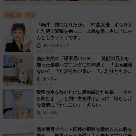
おもしろ
ネコ
「嗚呼、猫になりたひ」 51歳女優 すらりと
した腕で愛猫を抱っこ 上品な美しさに「にゃ
んともウットリです」
まいどなトピック
2026.08.10
猫が突然の「理不尽パンチ」！ 笑顔の兄犬を
襲った爆笑ハプニングにSNS沸く 「まぁ猫様
なので」「だがそれが良い」「ふたりともかわ
いいね」
梨木 香奈
2026.08.10
愛猫が水を飲むたびに褒め続けた結果→「今か
ら飲むよ！」と飼い主を呼ぶように 誇らしげ
な表情に「かしこい」「えらい」
梨木 香奈
2026.08.10
熊本地震でペット同伴の避難を諦める人に胸を
痛め… 被災ペットの受け入れ先をアプリに表