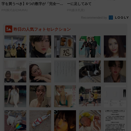
字を買うべき】6つの数字が「完全一
ーに足してみて
致」する方...
PR(株式会社MURA)
PR(森永乳業)
Recommended by
昨日の人気フォトセレクション