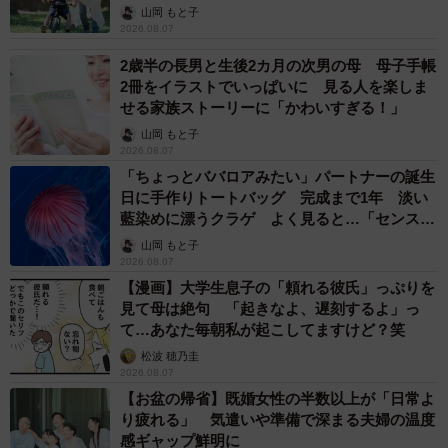
へんが…
山岡 もと子
2026.08.07
2歳半の長男と生後2カ月の次男の母 母子手帳
2冊をイラストでいっぱいに 見る人を楽しま
せる家族ストーリーに「かわいすぎる！」
山岡 もと子
2026.08.07
「ちょっとババロアみたい」パートナーの誕生
日に手作りトートバッグ 完成まで1年 淡い
藍染めに漂うクラゲ よく見ると…「センスす
ごい」
山岡 もと子
2026.08.07
【漫画】大学生息子の「頼れる彼氏」っぷりを
見て母は絶句 「起きなよ、遅刻するよ」っ
て…あなた毎朝私が起こしてますけど？笑
松波 穂乃圭
2026.08.07
【お盆の帰省】既婚女性の半数以上が「日常よ
り疲れる」 気遣いや準備で深まる夫婦の温度
感ギャップ鮮明に