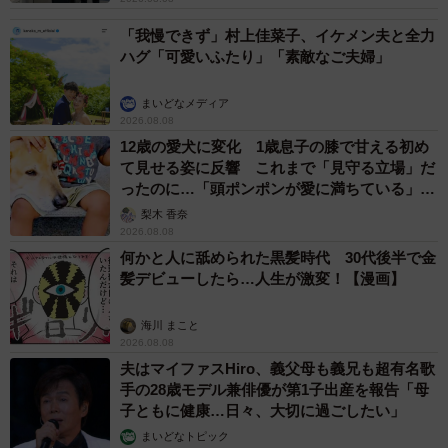
「我慢できず」村上佳菜子、イケメン夫と全力
ハグ「可愛いふたり」「素敵なご夫婦」
まいどなメディア
2026.08.08
12歳の愛犬に変化 1歳息子の膝で甘える初め
て見せる姿に反響 これまで「見守る立場」だ
ったのに…「頭ポンポンが愛に満ちている」
「尊…」
梨木 香奈
2026.08.08
何かと人に舐められた黒髪時代 30代後半で金
髪デビューしたら…人生が激変！【漫画】
海川 まこと
2026.08.08
夫はマイファスHiro、義父母も義兄も超有名歌
手の28歳モデル兼俳優が第1子出産を報告「母
子ともに健康…日々、大切に過ごしたい」
まいどなトピック