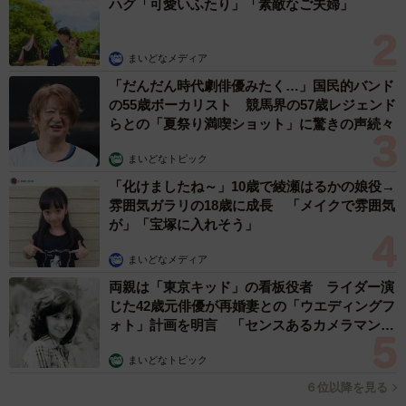
ハグ「可愛いふたり」「素敵なご夫婦」
まいどなメディア
「だんだん時代劇俳優みたく…」国民的バンド
の55歳ボーカリスト 競馬界の57歳レジェンド
らとの「夏祭り満喫ショット」に驚きの声続々
まいどなトピック
「化けましたね～」10歳で綾瀬はるかの娘役→
雰囲気ガラリの18歳に成長 「メイクで雰囲気
が」「宝塚に入れそう」
まいどなメディア
両親は「東京キッド」の看板役者 ライダー演
じた42歳元俳優が再婚妻との「ウエディングフ
ォト」計画を明言 「センスあるカメラマン求
む」
まいどなトピック
６位以降を見る