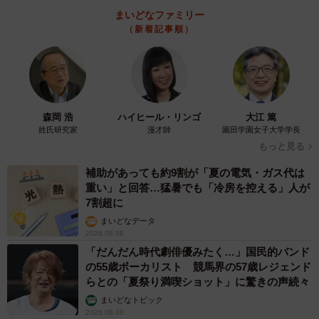
まいどなファミリー
（新着記事順）
森岡 浩
ハイヒール・リンゴ
大江 篤
姓氏研究家
漫才師
園田学園女子大学学長
もっと見る
補助があっても約9割が「夏の電気・ガス代は
重い」と回答…猛暑でも「冷房を控える」人が
7割超に
まいどなデータ
2026.08.08
「だんだん時代劇俳優みたく…」国民的バンド
の55歳ボーカリスト 競馬界の57歳レジェンド
らとの「夏祭り満喫ショット」に驚きの声続々
まいどなトピック
2026.08.08