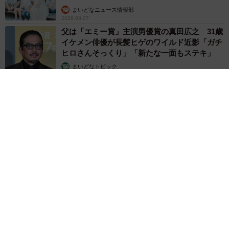
まいどなニュース情報部
2026.08.07
父は「エミー賞」主演男優賞の真田広之 31歳
イケメン俳優が長髪ヒゲのワイルド近影「ガチ
ヒロさんそっくり」「新たな一面もステキ」
まいどなトピック
2026.08.07
退職金を運用に回せる人は何が違う？ 「退職金額の多さ」より
重要な“ある経験”とは