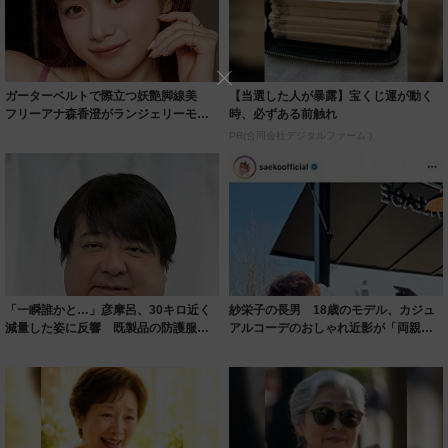
ガーターベルトで際立つ妖艶脚線美
【当選した人が暴露】宝くじ運が動く
フリーアナ森香澄がランジェリーモデ
時、必ずある前触れ
ルに ｢PE...
PR(合同会社デジタルファーム )
「一瞬誰かと…」彦摩呂、30キロ近く
紗栄子の長男 18歳のモデル、カジュ
減量した姿に反響 既製品の防護服が
アルコーデのおしゃれ近影が「両親の
着られると...
いいとこ取...