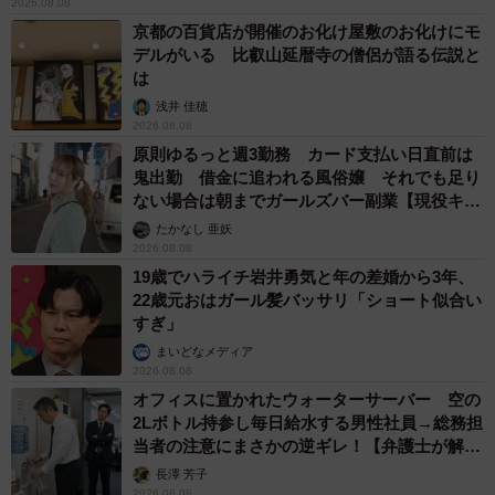
2026.08.08
京都の百貨店が開催のお化け屋敷のお化けにモ
デルがいる 比叡山延暦寺の僧侶が語る伝説と
は
浅井 佳穂
2026.08.08
原則ゆるっと週3勤務 カード支払い日直前は
鬼出勤 借金に追われる風俗嬢 それでも足り
ない場合は朝までガールズバー副業【現役キャ
ストに取材】
たかなし 亜妖
2026.08.08
19歳でハライチ岩井勇気と年の差婚から3年、
22歳元おはガール髪バッサリ「ショート似合い
すぎ」
まいどなメディア
2026.08.08
オフィスに置かれたウォーターサーバー 空の
2Lボトル持参し毎日給水する男性社員→総務担
当者の注意にまさかの逆ギレ！【弁護士が解
説】
長澤 芳子
2026.08.08