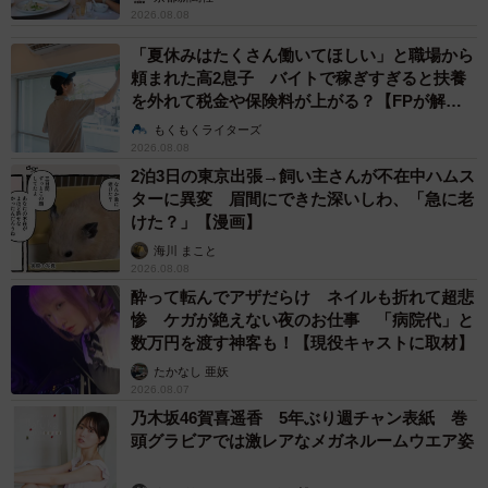
2026.08.08
「夏休みはたくさん働いてほしい」と職場から
頼まれた高2息子 バイトで稼ぎすぎると扶養
を外れて税金や保険料が上がる？【FPが解
説】
もくもくライターズ
2026.08.08
2泊3日の東京出張→飼い主さんが不在中ハムス
ターに異変 眉間にできた深いしわ、「急に老
けた？」【漫画】
海川 まこと
2026.08.08
酔って転んでアザだらけ ネイルも折れて超悲
惨 ケガが絶えない夜のお仕事 「病院代」と
数万円を渡す神客も！【現役キャストに取材】
たかなし 亜妖
2026.08.07
乃木坂46賀喜遥香 5年ぶり週チャン表紙 巻
頭グラビアでは激レアなメガネルームウエア姿