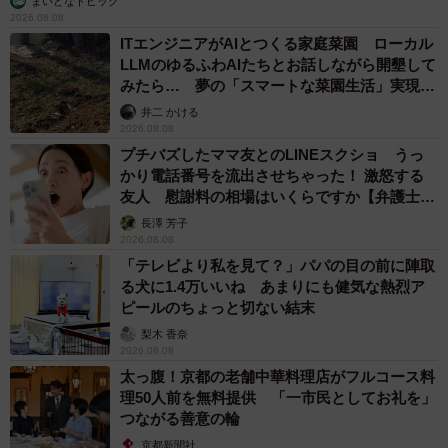
まいどなトピック
2026.08.08
ITエンジニアがAIとつくる家庭菜園 ローカル
LLMのゆるふわAIたちとお話しながら開墾して
みたら… 夢の「スマートな菜園生活」実現な
るか
井二 かける
2026.08.08
プチバズしたママ友とのLINEスクショ うっ
かり電話番号を流出させちゃった！ 激怒する
友人 慰謝料の相場はいくらですか【弁護士が
解説】
長澤 芳子
2026.08.08
「テレビより私を見て？」パパの目の前に陣取
る犬に1.4万いいね あまりにも健気な熱烈ア
ピールのちょっと切ない結末
梨木 香奈
2026.08.08
太っ腹！京都の老舗中華料理店がフルコース料
理50人前を無料提供 「一市民としてお礼を」
つながる善意の輪
京都新聞社