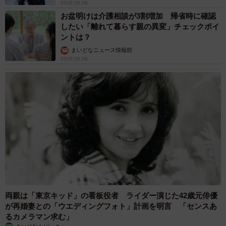
2026.08.08
お盆明けは介護相談が3割増加 帰省時に確認
したい「離れて暮らす親の異変」チェックポイ
ントは？
まいどなニュース情報部
2026.08.08
両親は「東京キッド」の看板役者 ライダー演じた42歳元俳優
が再婚妻との「ウエディングフォト」計画を明言 「センスあ
るカメラマン求む」