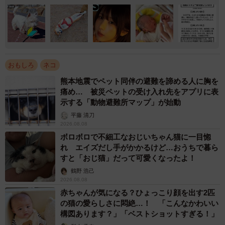
おもしろ
ネコ
熊本地震でペット同伴の避難を諦める人に胸を
痛め… 被災ペットの受け入れ先をアプリに表
示する「動物避難所マップ」が始動
平藤 清刀
2026.08.08
ボロボロで不細工なおじいちゃん猫に一目惚
れ エイズだし手がかかるけど…おうちで暮ら
すと「おじ猫」だって可愛くなったよ！
鶴野 浩己
2026.08.08
赤ちゃんが気になる？ひょっこり顔を出す2匹
の猫の愛らしさに悶絶…！ 「こんなかわいい
構図あります？」「ベストショットすぎる！」