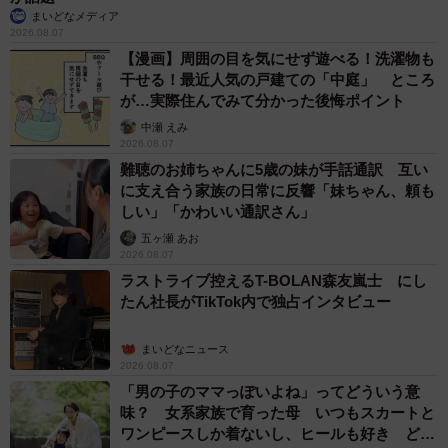
まいどなメディア
2026.08.07
【漫画】周囲の目を気にせず遊べる！洗濯物も
干せる！最近人気の戸建ての「中庭」 ところ
が…実際住んでみて分かった後悔ポイント
中瀬 えみ
2026.08.07
難聴のお姉ちゃんに5歳の妹が手話通訳 互い
に支え合う家族の日常に反響「妹ちゃん、頼も
しい」「かわいい通訳さん」
五ヶ瀬 あお
2026.08.07
ラストライブ控えるT-BOLAN森友嵐士 にし
たん社長がTikTok内で独占インタビュー
まいどなニュース
2026.08.07
「男の子のママっぽいよね」ってどういう意
味？ 女系家族で育った母 いつもスカートと
ワンピースしか着ないし、ヒールも好き どの