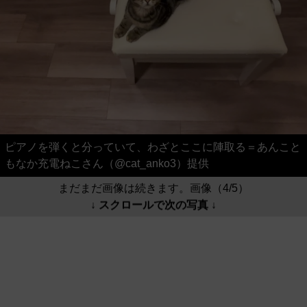
ピアノを弾くと分っていて、わざとここに陣取る＝あんこと
もなか充電ねこさん（@cat_anko3）提供
まだまだ画像は続きます。画像（4/5）
↓ スクロールで次の写真 ↓