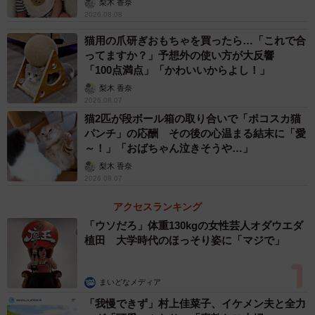
梨木 香奈
2026.08.08
猫用の爪研ぎおもちゃを買ったら…「これで合
ってますか？」予想外の使い方が大反響
「100点満点」「かわいいからよし！」
梨木 香奈
2026.08.07
猫2匹が段ボール箱の取り合いで「ポコスカ猫
パンチ」の応酬 その後の心温まる結末に「愛
～！」「おばちゃん泣きそうや…」
梨木 香奈
2026.08.07
アクセスランキング
「ウソだろ」体重130kgの女性芸人オダウエダ
植田 大学時代のほっそり姿に「マジで」
まいどなメディア
「我慢できず」村上佳菜子、イケメン夫と全力