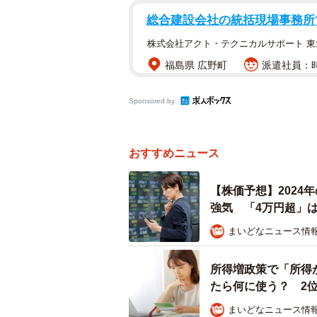
総合建設会社の統括現場事務所
株式会社アクト・テクニカルサポート 東
福島県 広野町
派遣社員：時
Sponsored by
おすすめニュース
【株価予想】2024
強気 「4万円超」は
まいどなニュース情
所得増政策で「所得
たら何に使う？ 2
まいどなニュース情