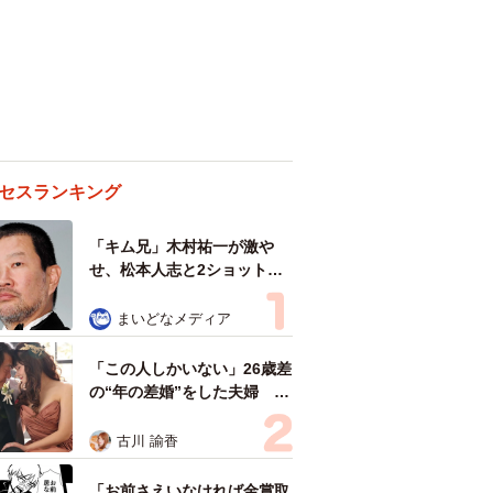
セスランキング
「キム兄」木村祐一が激や
せ、松本人志と2ショット
「一瞬、分からなかったわ」
「テキヤの兄さん」
まいどなメディア
「この人しかいない」26歳差
の“年の差婚”をした夫婦 出
会いは？反対する声はなかっ
た？ 今の思いを聞いた
古川 諭香
「お前さえいなければ金賞取