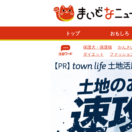
ニ
トップ
おもしろ
ュ
ー
保護犬・保護猫
かんさ
ス
一
ダイエット
ファッショ
覧