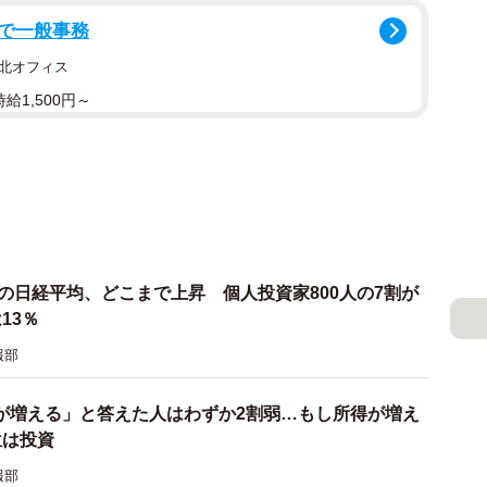
で一般事務
北オフィス
給1,500円～
年の日経平均、どこまで上昇 個人投資家800人の7割が
13％
報部
が増える」と答えた人はわずか2割弱…もし所得が増え
位は投資
報部