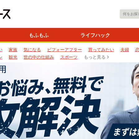
もふもふ
ライフハック
い
家族
気になる
ビフォーアフター
買ってみたい
夫婦
ン
観光
世の中の仕組み
スポーツ
もっと見る