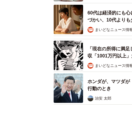
60代は経済的にも
づかい、10代より
まいどなニュース情
「現在の所得に満足
収「1001万円以上
まいどなニュース情
ホンダが、マツダが
行動のとき
治安 太郎