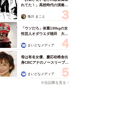
れてた！」高校時代の演奏会
がトラウマ……責められた学
生は楽器修理職人に 10年後
海川 まこと
再会した因縁の相手から思わ
ぬ申し出【漫画】
「ウソだろ」体重130kgの女
性芸人オダウエダ植田 大学
時代のほっそり姿に「マジ
で」
まいどなメディア
母は有名女優、慶応幼稚舎出
身CBCアナのノースリーブ姿
「育ちの良さが表情に表れて
る」「天使の笑顔」
まいどなメディア
６位以降を見る