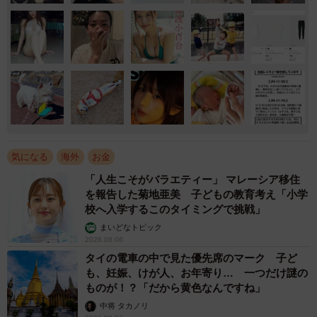
気になる
海外
お金
「人生こそがバラエティー」 マレーシア移住
を報告した菊地亜美 子どもの教育考え「小学
校へ入学するこのタイミングで挑戦」
まいどなトピック
2026.08.06
タイの電車の中で見た優先席のマーク 子ど
も、妊娠、けが人、お年寄り… 一つだけ謎の
ものが！？「だから黄色なんですね」
中将 タカノリ