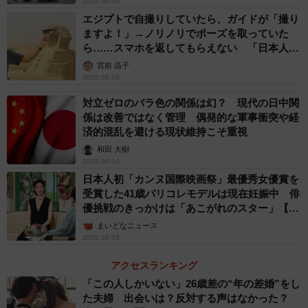
2026.08.06
エジプトで自撮りしていたら、ガイドが「撮り
ますよ！」→ノリノリでポーズを取っていた
ら……スマホを返してもらえない 「日本人は
カモ代表かも」「私は6時間で3万円払った」
宮前 晶子
2026.08.06
対立ゼロのバラ色の関係は幻？ 現代の日中関
係は改善ではなく管理 偶発的な軍事衝突や経
済的混乱を避ける現状維持こそ重視
和田 大樹
2026.08.04
日本人初「カンヌ国際映画祭」最優秀女優賞を
受賞した41歳パリコレモデルは現在妊娠中 俳
優挑戦のきっかけは「あこがれのスター」【徹
子の部屋】
まいどなニュース
2026.08.03
アクセスランキング
「この人しかいない」26歳差の“年の差婚”をし
た夫婦 出会いは？反対する声はなかった？