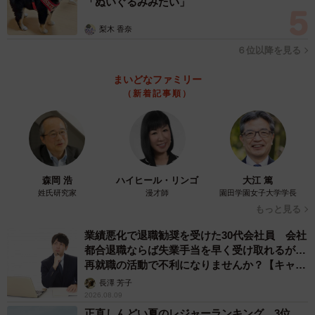
「ぬいぐるみみたい」
梨木 香奈
６位以降を見る
まいどなファミリー
（新着記事順）
森岡 浩
ハイヒール・リンゴ
大江 篤
姓氏研究家
漫才師
園田学園女子大学学長
もっと見る
業績悪化で退職勧奨を受けた30代会社員 会社
都合退職ならば失業手当を早く受け取れるが…
再就職の活動で不利になりませんか？【キャリ
アカウンセラーが解説】
長澤 芳子
2026.08.09
正直しんどい夏のレジャーランキング、3位