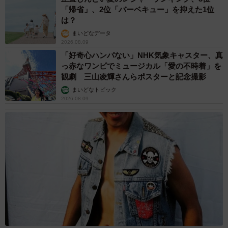
「帰省」、2位「バーベキュー」を抑えた1位
は？
まいどなデータ
2026.08.09
「好奇心ハンパない」NHK気象キャスター、真
っ赤なワンピでミュージカル「愛の不時着」を
観劇 三山凌輝さんらポスターと記念撮影
まいどなトピック
2026.08.09