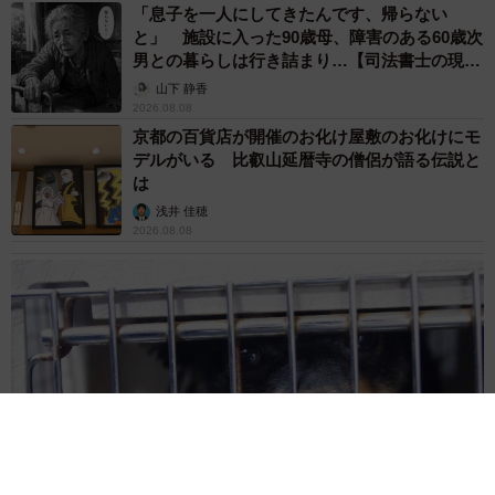
「息子を一人にしてきたんです、帰らない
と」 施設に入った90歳母、障害のある60歳次
男との暮らしは行き詰まり…【司法書士の現場
から】
山下 静香
2026.08.08
京都の百貨店が開催のお化け屋敷のお化けにモ
デルがいる 比叡山延暦寺の僧侶が語る伝説と
は
浅井 佳穂
2026.08.08