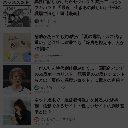
異性に話しかけたらセクハラ？ 黙っていたら
フキハラ？ 「最近、生きるの難しい」令和の
職場で悩む上司【漫画】
海川 まこと
2026.08.09
補助があっても約9割が「夏の電気・ガス代は
重い」と回答…猛暑でも「冷房を控える」人が
7割超に
まいどなデータ
2026.08.08
「だんだん時代劇俳優みたく…」国民的バンド
の55歳ボーカリスト 競馬界の57歳レジェンド
らとの「夏祭り満喫ショット」に驚きの声続々
まいどなトピック
2026.08.08
ネット通販で「運営者情報」を見る人は約8
割 信頼できるサイト・怪しいサイトの判断基
準とは？
まいどなニュース情報部
2026.08.08