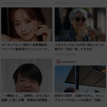
PR(合同会社デジタルファーム )
PR(合同会社デジタルファーム )
ガーターベルトで際立つ妖艶脚線美
８月のロト6はこの方法で買え!!６つの
フリーアナ森香澄がランジェリーモデ
数字が『完全一致』する方法
ルに ｢PE...
PR(株式会社MURA)
「一瞬誰かと…」彦摩呂、30キロ近く
紗栄子の長男 18歳のモデル、カジュ
減量した姿に反響 既製品の防護服が
アルコーデのおしゃれ近影が「両親の
着られると...
いいとこ取...