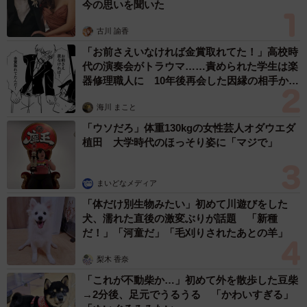
今の思いを聞いた
古川 諭香
「お前さえいなければ金賞取れてた！」高校時
代の演奏会がトラウマ……責められた学生は楽
器修理職人に 10年後再会した因縁の相手から
思わぬ申し出【漫画】
海川 まこと
「ウソだろ」体重130kgの女性芸人オダウエダ
植田 大学時代のほっそり姿に「マジで」
まいどなメディア
「体だけ別生物みたい」初めて川遊びをした
犬、濡れた直後の激変ぶりが話題 「新種
だ！」「河童だ」「毛刈りされたあとの羊」
梨木 香奈
「これが不動柴か…」初めて外を散歩した豆柴
→2分後、足元でうるうる 「かわいすぎる」