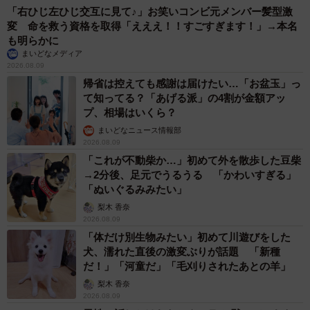
「右ひじ左ひじ交互に見て♪」お笑いコンビ元メンバー髪型激
変 命を救う資格を取得「えええ！！すごすぎます！」→本名
も明らかに
まいどなメディア
2026.08.09
帰省は控えても感謝は届けたい…「お盆玉」っ
て知ってる？「あげる派」の4割が金額アッ
プ、相場はいくら？
まいどなニュース情報部
2026.08.09
「これが不動柴か…」初めて外を散歩した豆柴
→2分後、足元でうるうる 「かわいすぎる」
「ぬいぐるみみたい」
梨木 香奈
2026.08.09
「体だけ別生物みたい」初めて川遊びをした
犬、濡れた直後の激変ぶりが話題 「新種
だ！」「河童だ」「毛刈りされたあとの羊」
梨木 香奈
2026.08.09