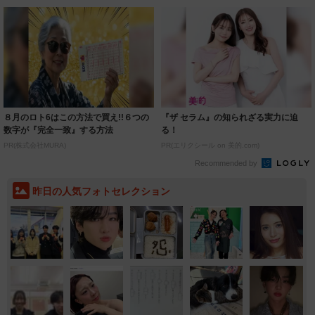
８月のロト6はこの方法で買え!!６つの
『ザ セラム』の知られざる実力に迫
数字が『完全一致』する方法
る！
PR(株式会社MURA)
PR(エリクシール on 美的.com)
Recommended by
昨日の人気フォトセレクション