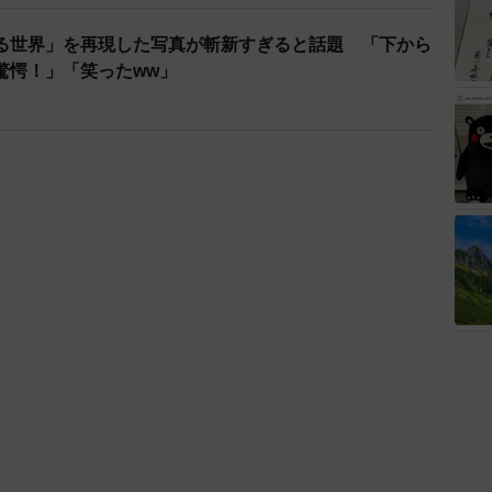
る世界」を再現した写真が斬新すぎると話題 「下から
驚愕！」「笑ったww」