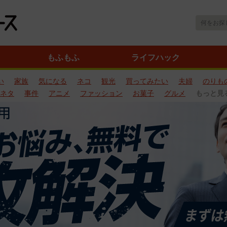
もふもふ
ライフハック
い
家族
気になる
ネコ
観光
買ってみたい
夫婦
のりも
ネタ
事件
アニメ
ファッション
お菓子
グルメ
もっと見