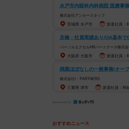
水戸市内眼科内科病院 医療事務の
株式会社アンカースタッフ
茨城県 水戸市
派遣社員：時
京橋・社員実績あり/OA基本
パーソルエクセルHRパートナーズ株式会
大阪府 大阪市
派遣社員：時
残業ほぼなしの一般事務/オー
株式会社I・PARTNERS
三重県 津市
派遣社員：時給
Sponsored by
おすすめニュース