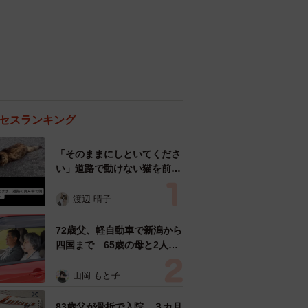
セスランキング
「そのままにしといてくださ
い」道路で動けない猫を前に
返された一言… 懸命に生き
ようとした4日間 「命の重
渡辺 晴子
さはみんな同じ」保護団体代
表の訴え
72歳父、軽自動車で新潟から
四国まで 65歳の母と2人で
3泊4日の旅 パーキングの休
憩まで分刻み… 「大学生で
山岡 もと子
も組まねえよ！」
83歳父が骨折で入院 ３カ月