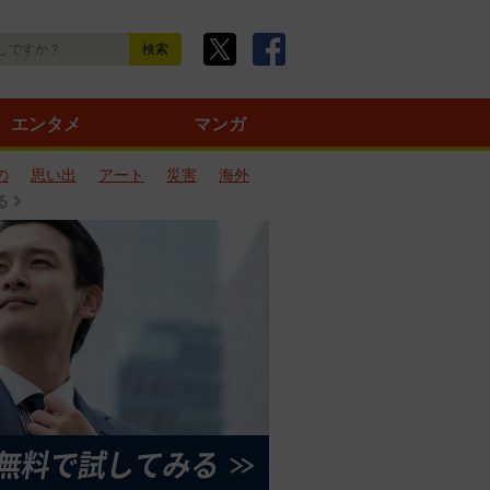
エンタメ
マンガ
の
思い出
アート
災害
海外
る