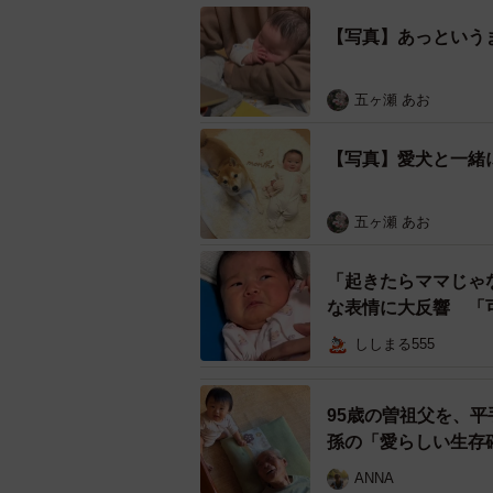
【写真】あっという
五ヶ瀬 あお
【写真】愛犬と一緒
五ヶ瀬 あお
「起きたらママじゃ
な表情に大反響 「
ししまる555
95歳の曽祖父を、
孫の「愛らしい生存
ANNA