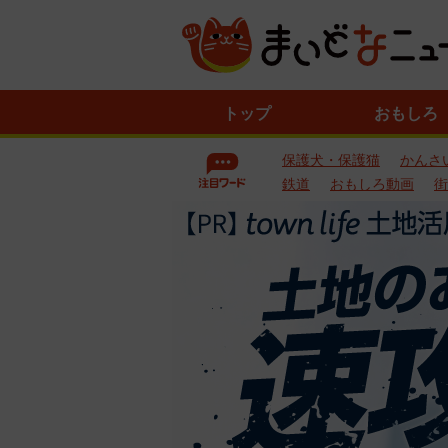
ニ
トップ
おもしろ
ュ
ー
保護犬・保護猫
かんさ
ス
一
鉄道
おもしろ動画
街
覧