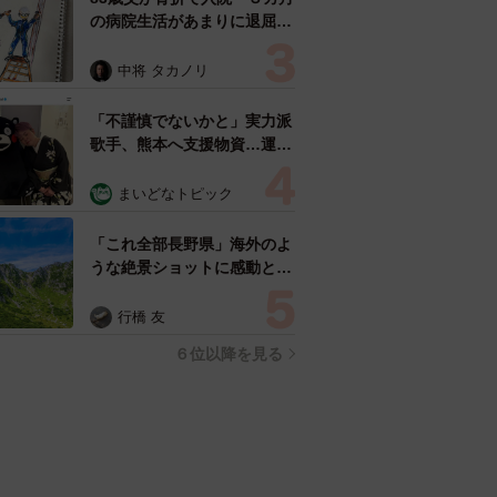
の病院生活があまりに退屈で
「画用紙と色鉛筆持ってこ
い！」→スケッチブックを見
中将 タカノリ
た家族が仰天「これ、売れま
すよ…」
「不謹慎でないかと」実力派
歌手、熊本へ支援物資…運搬
トラックの車体デザインにた
めらい 「痛いほど伝わる」
まいどなトピック
「行動され立派」
「これ全部長野県」海外のよ
うな絶景ショットに感動と反
響「離れてからいいところだ
ったんだって気づいた」
行橋 友
６位以降を見る