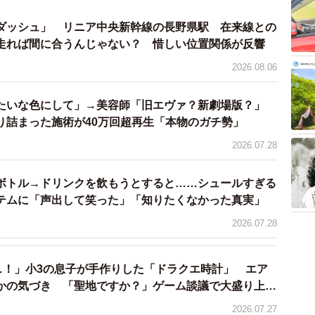
ダッシュ」 リニア中央新幹線の長野県駅 在来線との
走れば間に合うんじゃない？ 惜しい位置関係が反響
2026.08.06
たいな色にして」→美容師「旧エヴァ？新劇場版？」
り詰まった施術が40万回超再生「本物のガチ勢」
2026.07.28
ボトル→ドリンクを飲もうとすると……シュールすぎる
イテムに「声出して笑った」「知りたくなかった真実」
2026.07.28
…！」小3の息子が手作りした「ドラクエ時計」 エア
かの気づき 「聖地ですか？」ゲーム談議で大盛り上が
2026.07.27