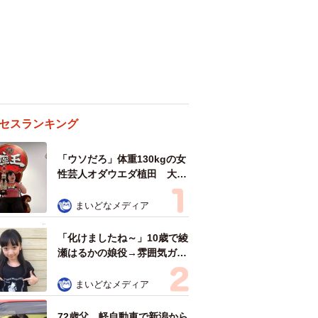
セスランキング
「ウソだろ」体重130kgの女
性芸人オダウエダ植田 大学
時代のほっそり姿に「マジ
で」
まいどなメディア
「化けましたね～」10歳で綾
瀬はるかの娘役→雰囲気ガラ
リの18歳に成長 「メイクで
雰囲気が」「宝塚に入れそ
まいどなメディア
う」
72歳父、軽自動車で新潟から