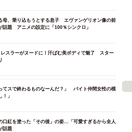
る母、乗り込もうとする息子 エヴァンゲリオン像の前
が話題 アニメの設定に「100％シンクロ」
）
ロレスラーがヌードに！汗ばむ美ボディで魅了 スター
リ
ってスで終わるものなーんだ？」 バイト仲間女性の模
し！」
の口紅を塗った「その後」の姿…「可愛すぎるから全人
が話題
2/9