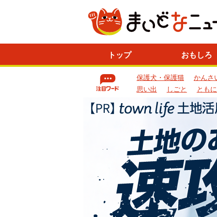
ニ
トップ
おもしろ
ュ
ー
保護犬・保護猫
かんさ
ス
一
思い出
しごと
ともに
覧