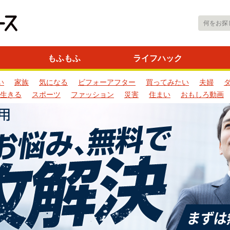
もふもふ
ライフハック
い
家族
気になる
ビフォーアフター
買ってみたい
夫婦
生きる
スポーツ
ファッション
災害
住まい
おもしろ動画