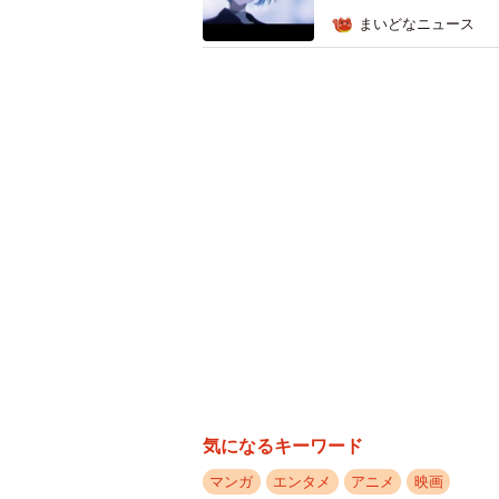
まいどなニュース
ロンギヌスの
山口県宇部市出身の庵野秀明監督が
ちなんだイベント「まちじゅうエヴ
を製造しました。槍が展示されたとき
人が来場。県外からも前年同期比4・4
ーなぜ槍を動かすんでしょう。まだ
「もともと彫刻の丘での展示は2023
る常盤橋のたもとに展示場所を移しま
気になるキーワード
マンガ
エンタメ
アニメ
映画