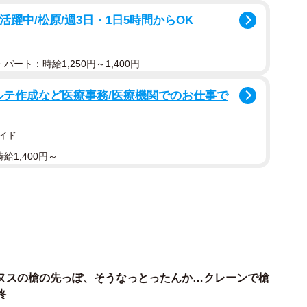
聞きました。
活躍中/松原/週3日・1日5時間からOK
パート：時給1,250円～1,400円
ルテ作成など医療事務/医療機関でのお仕事で
イド
給1,400円～
ヌスの槍の先っぽ、そうなっとったんか…クレーンで槍
終