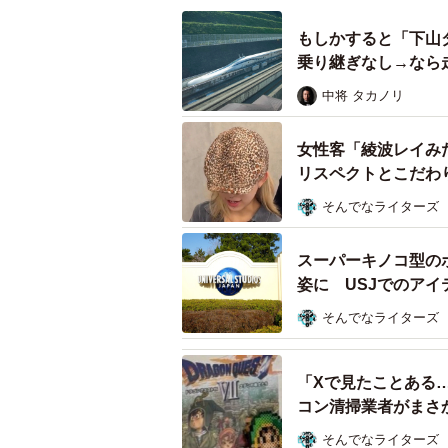
もしかすると「下山
乗り継ぎなし→なら
中将 タカノリ
女性客「綾波レイみ
リスペクトとこだわ
そんでなライターズ
スーパーキノコ型の
姿に USJでのア
そんでなライターズ
「Xで見たことある
コン清掃業者がまさ
り
そんでなライターズ