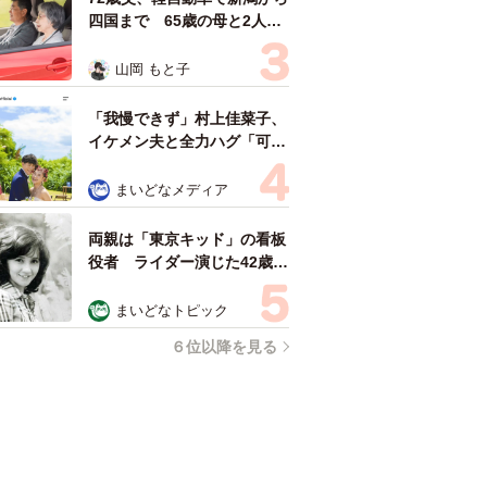
四国まで 65歳の母と2人で
3泊4日の旅 パーキングの休
憩まで分刻み… 「大学生で
山岡 もと子
も組まねえよ！」
「我慢できず」村上佳菜子、
イケメン夫と全力ハグ「可愛
いふたり」「素敵なご夫婦」
まいどなメディア
両親は「東京キッド」の看板
役者 ライダー演じた42歳元
俳優が再婚妻との「ウエディ
ングフォト」計画を明言
まいどなトピック
「センスあるカメラマン求
６位以降を見る
む」