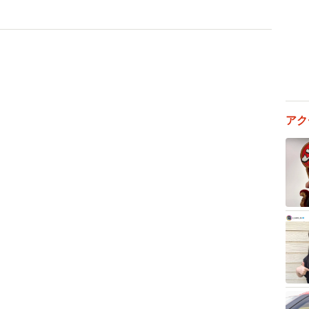
槍を抜く工事(2/6)（宇部市提供）
原作・総監督を務める「エヴァンゲリオン」シリーズに
ァンゲリオン」の一環で、地元宇部市の企業が巨大な槍
わ公園・彫刻の丘には前年同期比1・6倍の約9万9000
倍の約1万9000人が訪れました。
アク
早いのではありませんか？
年10月～2024年1月の期間限定でした。同じ公園内にあ
す。300メートルほど動かすことになります」