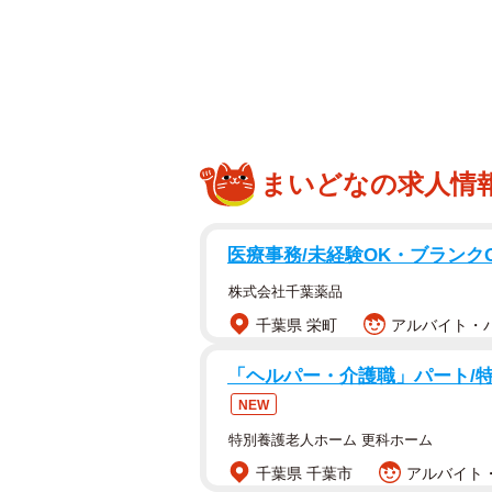
まいどなの求人情
医療事務/未経験OK・ブランク
ロンギヌス
株式会社千葉薬品
千葉県 栄町
アルバイト・パ
「ロンギヌスの槍は、ときわ公園内
（山口県宇部市）が、槍の引っ越しを
「ヘルパー・介護職」パート/
に移すといいます。
NEW
特別養護老人ホーム 更科ホーム
ロンギヌスの槍は2023年10月に
千葉県 千葉市
アルバイト・
まだ早いのではないか？」と問いか