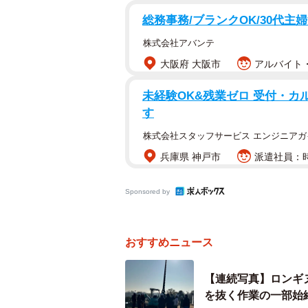
ょうか。ときわ公園がある宇部市に
総務事務/ブランクOK/30代主婦
株式会社アバンテ
大阪府 大阪市
アルバイト・
未経験OK&残業ゼロ 受付・カ
す
株式会社スタッフサービス エンジニアガ
兵庫県 神戸市
派遣社員：時
Sponsored by
おすすめニュース
【連続写真】ロンギ
を抜く作業の一部始