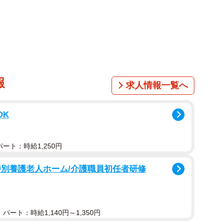
報
求人情報一覧へ
1/9
OK
の槍を抜く…だと？（宇部市提供）
ート：時給1,250円
に移設します」。ロンギヌスの槍を展示するときわ公園
発表しました。全長7.3メートルの槍を抜き、公園内
特別養護老人ホーム/介護職員初任者研修
展示が始まって5カ月がたったばかり。冬月副司令が「碇、
パート：時給1,140円～1,350円
けそうな局面ですが、緊急を要する使途があったのでし