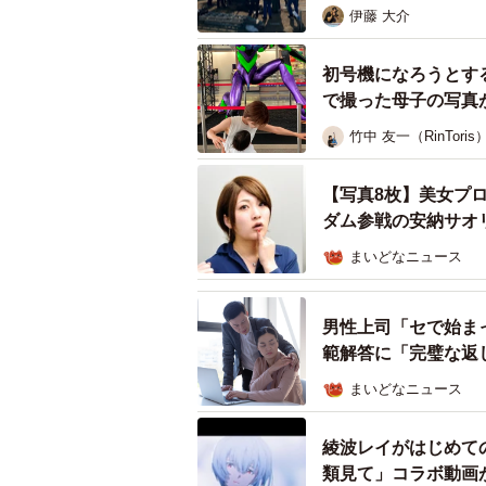
伊藤 大介
初号機になろうとす
で撮った母子の写真
竹中 友一（RinToris
【写真8枚】美女プ
ダム参戦の安納サオ
まいどなニュース
男性上司「セで始ま
範解答に「完璧な返
まいどなニュース
綾波レイがはじめて
類見て」コラボ動画