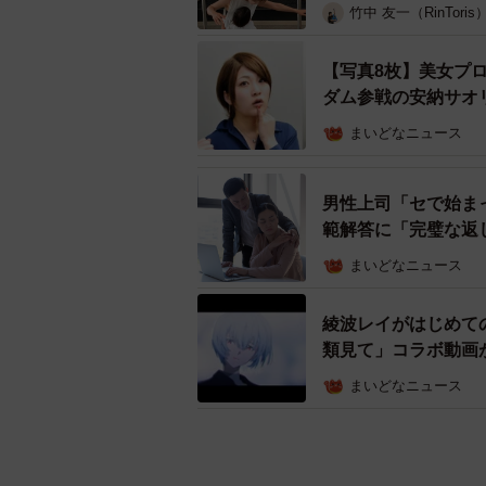
竹中 友一（RinToris
【写真8枚】美女プ
ダム参戦の安納サオ
まいどなニュース
男性上司「セで始ま
範解答に「完璧な返
まいどなニュース
綾波レイがはじめて
類見て」コラボ動画
まいどなニュース