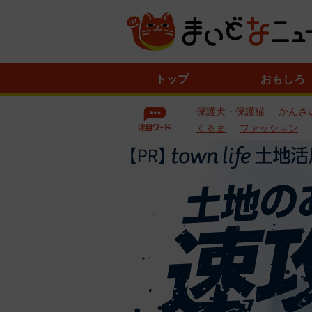
ニ
トップ
おもしろ
ュ
ー
保護犬・保護猫
かんさ
ス
一
くるま
ファッション
覧