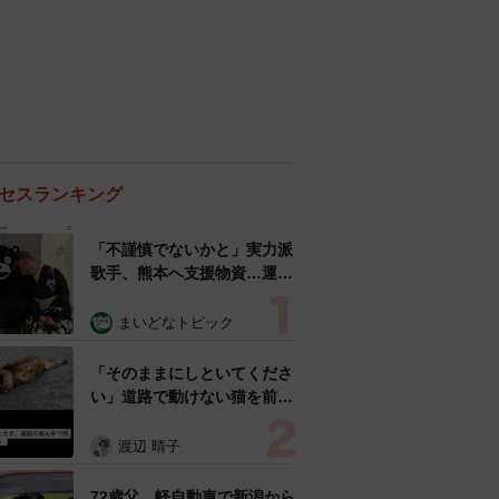
セスランキング
「不謹慎でないかと」実力派
歌手、熊本へ支援物資…運搬
トラックの車体デザインにた
めらい 「痛いほど伝わる」
まいどなトピック
「行動され立派」
「そのままにしといてくださ
い」道路で動けない猫を前に
返された一言… 懸命に生き
ようとした4日間 「命の重
渡辺 晴子
さはみんな同じ」保護団体代
表の訴え
72歳父、軽自動車で新潟から