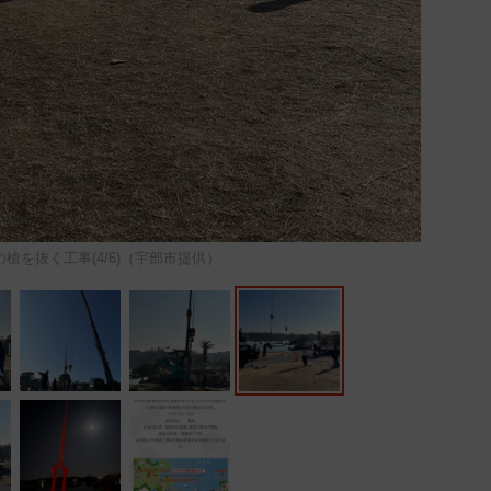
槍を抜く工事(4/6)（宇部市提供）