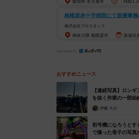
愛知県 名古屋市
：時給1,2
相模原赤十字病院にて医療事務/
株式会社プロスタッフ
神奈川県 相模原市
派遣社員
Sponsored by
おすすめニュース
【連続写真】ロンギ
を抜く作業の一部始
伊藤 大介
初号機になろうとす
で撮った母子の写真