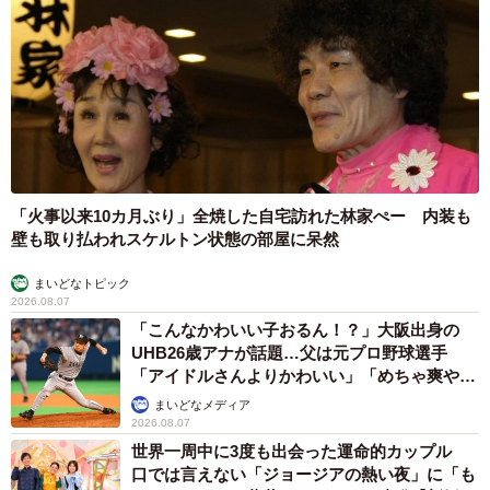
「火事以来10カ月ぶり」全焼した自宅訪れた林家ぺー 内装も
壁も取り払われスケルトン状態の部屋に呆然
まいどなトピック
2026.08.07
「こんなかわいい子おるん！？」大阪出身の
UHB26歳アナが話題…父は元プロ野球選手
「アイドルさんよりかわいい」「めちゃ爽や
か」
まいどなメディア
2026.08.07
世界一周中に3度も出会った運命的カップル
口では言えない「ジョージアの熱い夜」に「も