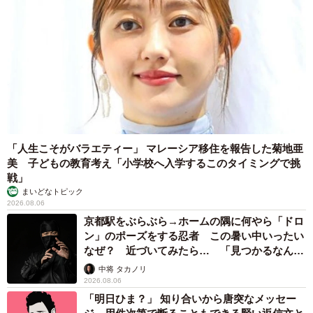
「人生こそがバラエティー」 マレーシア移住を報告した菊地亜
美 子どもの教育考え「小学校へ入学するこのタイミングで挑
戦」
まいどなトピック
2026.08.06
京都駅をぶらぶら→ホームの隅に何やら「ドロ
ン」のポーズをする忍者 この暑い中いったい
なぜ？ 近づいてみたら… 「見つかるなんて
未熟」
中将 タカノリ
2026.08.06
「明日ひま？」 知り合いから唐突なメッセー