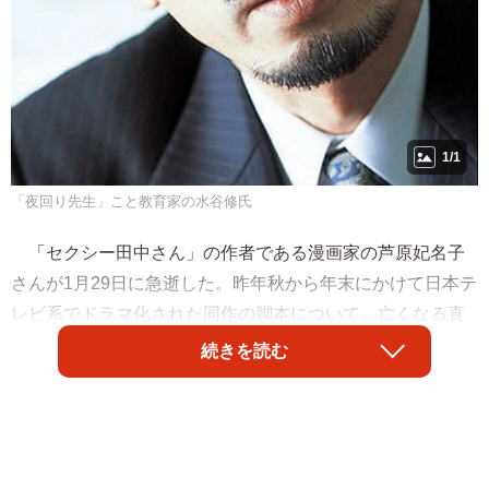
1/1
「夜回り先生」こと教育家の水谷修氏
「セクシー田中さん」の作者である漫画家の芦原妃名子
さんが1月29日に急逝した。昨年秋から年末にかけて日本テ
レビ系でドラマ化された同作の脚本について、亡くなる直
前まで、見解の相違があったことをうかがわせるX投稿を行
続きを読む
っていたことなどから、同局や出版社の小学館側へ経緯説
明を求める声が上がっている。「原作とドラマ（映画）」
の関係について、「夜回り先生」こと教育家の水谷修氏が
自身の経験を元に見解をつづった。