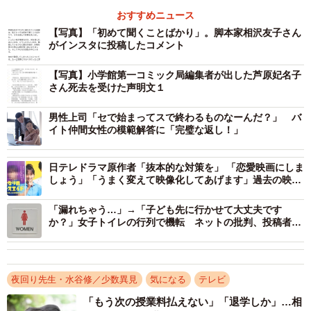
見て、その上で話をしました。彼との触れあいの中で、わ
おすすめニュース
かったことがあります。それは、私の原作そのものをきち
【写真】「初めて聞くことばかり」。脚本家相沢友子さん
んと映像とすることは不可能だと言うことです。「ノンフ
がインスタに投稿したコメント
ィクション」の映像なら、もしかして、できるのかもしれ
【写真】小学館第一コミック局編集者が出した芦原妃名子
ませんが。「ドラマ」や「映画」は、それ自体が、本とは
さん死去を受けた声明文１
違う、一つの芸術です。作り手にも、その作品に込めたい
男性上司「セで始まってスで終わるものなーんだ？」 バ
思いがあります。原作は、あくまで、素材であるというこ
イト仲間女性の模範解答に「完璧な返し！」
とがよくわかりました。そして、映像化することを悩みま
した。中止しようと考えたときもあります。
日テレドラマ原作者「抜本的な対策を」 「恋愛映画にしま
しょう」「うまく変えて映像化してあげます」過去の映像
化交渉の苦い経験告白
そんな私の背を押してくれたのは、私が亡くした子ども
「漏れちゃう…」→「子ども先に行かせて大丈夫です
たちの家族や、関わっている子どもたちでした。「先生、
か？」女子トイレの行列で機転 ネットの批判、投稿者は
どう受け止めた
その作品が、どんなに先生の原作や思いと違うものになっ
たとしても、先生の活動を多くの人に知ってもらうことが
できる。そして、その番組を見て、それを生きる力にした
夜回り先生・水谷修／少数異見
気になる
テレビ
り、先生に相談しようと考える子どもたちがきっとたくさ
「もう次の授業料払えない」「退学しか」…相