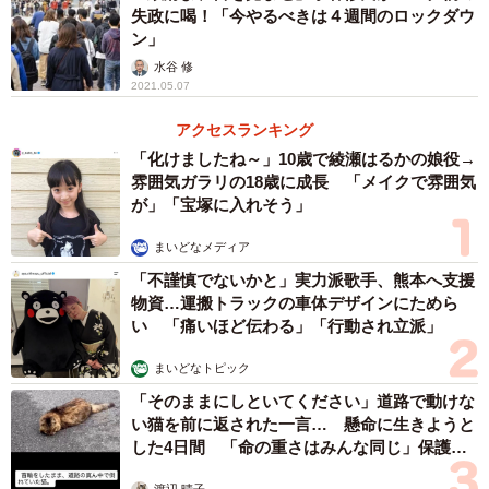
失政に喝！「今やるべきは４週間のロックダウ
るわけもありません。
ン」
水谷 修
私たち作家が、それをドラマ化したり映画化すると言う
2021.05.07
ことは、あくまで、その素材を渡すことに過ぎないのでは
アクセスランキング
ないでしょうか。ただし、良質の素材をですが。
「化けましたね～」10歳で綾瀬はるかの娘役→
雰囲気ガラリの18歳に成長 「メイクで雰囲気
どうしても、自分の書いた原作へのこだわりが強いのな
が」「宝塚に入れそう」
らば、ドラマ化、映像化をしないことなのではないでしょ
まいどなメディア
うか。
「不謹慎でないかと」実力派歌手、熊本へ支援
物資…運搬トラックの車体デザインにためら
原作者に誇りとこだわりがあるのと同様、脚本家やプロ
い 「痛いほど伝わる」「行動され立派」
デューサー、監督や俳優にも、誇りとこだわりがありま
まいどなトピック
す。本来は、それがぶつかり合いながら、新しい調和が生
「そのままにしといてください」道路で動けな
まれ、さらに素晴らしい作品として完成することが理想な
い猫を前に返された一言… 懸命に生きようと
のですが。
した4日間 「命の重さはみんな同じ」保護団
体代表の訴え