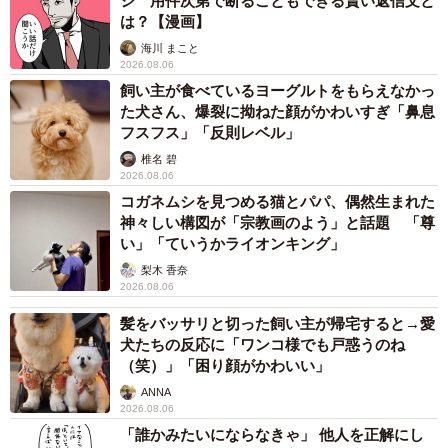
ジ 用件次第で断ることもできる賢い返信文と
は？【漫画】
海川 まこと
2026.08.06
飼い主が食べているヨーグルトをもらえなかっ
た犬さん、爆裂に拗ねた顔がかわいすぎ「鼻息
フスフス」「反則レベル」
椎名 碧
2026.08.06
コガネムシを見つめる猫とパパ、偶然生まれた
神々しい構図が「宗教画のよう」と話題 「尊
い」「ていうかライオンキング」
梨木 香奈
2026.08.06
髪をバッサリと切った飼い主が帰宅すると→愛
犬たちの反応に「ワンコ様でも戸惑うのね
（笑）」「困り顔がかわいい」
ANNA
2026.08.06
「誰かみたいにならなきゃ」 他人を正解にし