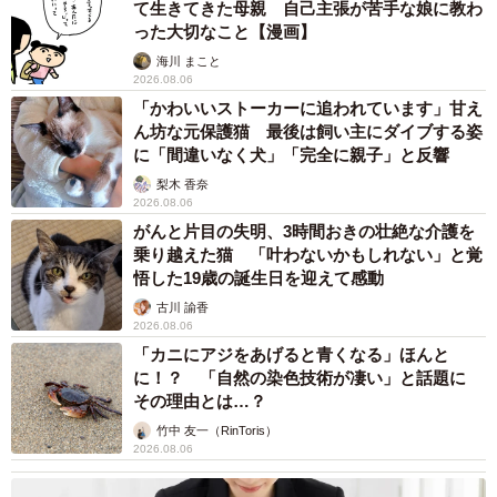
て生きてきた母親 自己主張が苦手な娘に教わ
った大切なこと【漫画】
海川 まこと
2026.08.06
「かわいいストーカーに追われています」甘え
ん坊な元保護猫 最後は飼い主にダイブする姿
に「間違いなく犬」「完全に親子」と反響
梨木 香奈
2026.08.06
がんと片目の失明、3時間おきの壮絶な介護を
乗り越えた猫 「叶わないかもしれない」と覚
悟した19歳の誕生日を迎えて感動
古川 諭香
2026.08.06
「カニにアジをあげると青くなる」ほんと
に！？ 「自然の染色技術が凄い」と話題に
その理由とは…？
竹中 友一（RinToris）
2026.08.06