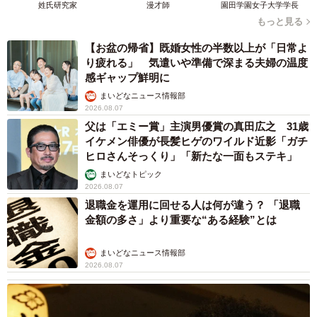
姓氏研究家
漫才師
園田学園女子大学学長
もっと見る
【お盆の帰省】既婚女性の半数以上が「日常よ
り疲れる」 気遣いや準備で深まる夫婦の温度
感ギャップ鮮明に
まいどなニュース情報部
2026.08.07
父は「エミー賞」主演男優賞の真田広之 31歳
イケメン俳優が長髪ヒゲのワイルド近影「ガチ
ヒロさんそっくり」「新たな一面もステキ」
まいどなトピック
2026.08.07
退職金を運用に回せる人は何が違う？ 「退職
金額の多さ」より重要な“ある経験”とは
まいどなニュース情報部
2026.08.07