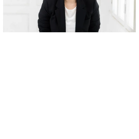
誰も求めていない職場の「謎マナー」、「過剰な挨拶」や「お
土産配り」を抑えた1位は？ やめられない理由は「周りの目」
まいどなデータ
2026.08.06
自転車通行可の歩道 電動キックボードで走行
中、小学生とあわや衝突！ 「歩道走行は道交
法違反でしょ」と指摘されました【弁護士が解
説】
長澤 芳子
2026.08.06
タイの電車の中で見た優先席のマーク 子ど