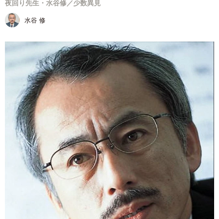
夜回り先生・水谷修／少数異見
水谷 修