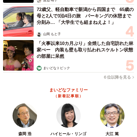
渡辺 晴子
どうしても譲ることができない場合は、止めればいいだ
72歳父、軽自動車で新潟から四国まで 65歳の
けのことです。原作者には、それだけの力は与えられてい
母と2人で3泊4日の旅 パーキングの休憩まで
ます。
分刻み… 「大学生でも組まねえよ！」
山岡 もと子
それにしても、哀しい結末となってしまいました。
「火事以来10カ月ぶり」全焼した自宅訪れた林
家ぺー 内装も壁も取り払われスケルトン状態
の部屋に呆然
まいどなトピック
６位以降を見る
まいどなファミリー
（新着記事順）
森岡 浩
ハイヒール・リンゴ
大江 篤