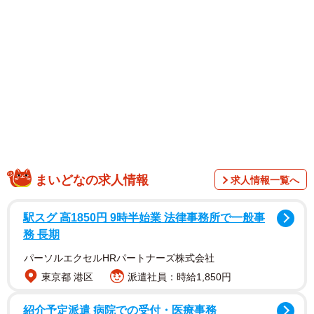
まいどなの求人情報
求人情報一覧へ
◇ ◇ ◇
駅スグ 高1850円 9時半始業 法律事務所で一般事
務 長期
漫画家の芦原妃名子さんが、自死されました。いろいろ
パーソルエクセルHRパートナーズ株式会社
なご事情があったようです。それについて、今ネットで
東京都 港区
派遣社員：時給1,850円
は、原作とドラマとの関係や原作者と脚本家や監督との関
係が取り沙汰されています。この問題について、私の考え
紹介予定派遣 病院での受付・医療事務