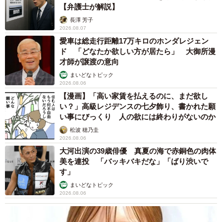
【弁護士が解説】
長澤 芳子
2026.08.07
愛車は総走行距離17万キロのホンダレジェン
ド 「どなたか欲しい方が居たら」 大御所漫
才師が譲渡の意向
まいどなトピック
2026.08.06
【漫画】「高い家賃を払えるのに、まだ欲し
い？」高級レジデンスの七夕飾り、書かれた願
い事にびっくり 人の欲には終わりがないのか
松波 穂乃圭
2026.08.06
大河出演の39歳俳優 真夏の海で赤銅色の肉体
美を連投 「バッキバキだな」「ばり渋いで
す」
まいどなトピック
2026.08.06