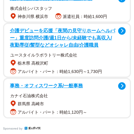
を書いてみます。
株式会社シバスタッフ
神奈川県 横浜市
派遣社員：時給1,600円
私の本は、「夜回り先生」シリーズ、「さよならが言え
なくて」などを原作として、2本のドラマと1本の映画が作
介護デビューを応援「夜間の見守りホームヘルパ
ー」重度訪問介護/週1日から/未経験でも高収入/
られています。
夜勤専従/髪型などオシャレ自由/介護職員
みなさんは、ご存じだと思いますが、私の本は、小説で
ユースタイルラボラトリー株式会社
はありません。すべて、実際に関わった子どもたちのこと
栃木県 高根沢町
を、できる限り真実に基づいて書いた、ノンフィクション
アルバイト・パート：時給1,630円～1,730円
です。亡くなった子どもたちも、今、幸せに生きている子
事務・オフィスワーク系/一般事務
どもたちも、すべて実名で書いています。
カナイ石油株式会社
初めて、私の本がドラマ化されたのは、TBSテレビでし
群馬県 高崎市
たが、その時は、担当プロデューサーの方と綿密に打ち合
アルバイト・パート：時給1,120円～
わせを行いました。素晴らしい人物でした。私の日々の活
動、夜回りや子どもたちとの触れあい、私の講演を実際に
Sponsored by