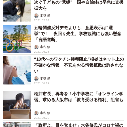
んいる。その子どもたちのためにも、映像化するべきだ
次ぐ子どもの“悲鳴” 国や自治体は早急に支援
拡大を
よ」このことばに押されて、ドラマの話を受け入れまし
水谷 修
た。私は、担当プロデューサーや関係者に、「どうぞ、ご
2021.02.04
自由に、私の本をお使いください。良い作品を作ってくだ
五輪開催反対デモよりも、意思表示は“選
さい」そう伝え、脚本や映像制作には、一切関わらずお任
挙”で！ 夜回り先生、学校観戦にも強い懸念
「言語道断」
せしました。それ以降も、映像化の話が来れば、「すべて
水谷 修
ご自由に」と、原作をお渡ししてきました。
2021.06.25
“10代へのワクチン接種阻止”根拠はネット上の
私は、原作と、ドラマや映画は、別のものと考えていま
不確かな情報 不安あおる情報拡散は許されな
い
す。原作者の作品への思いと、ドラマや映画の制作者や脚
水谷 修
本家、演者の考えや思いは、近づくことはあっても同一に
2021.06.19
なることはないでしょう。
松井市長、再考を！小中学校に「オンライン学
習」求める大阪市は「教育受ける権利」阻害も
原作者が、原作通りのドラマや映画を望むこと自体に無
理があると、私は、考えます。私の作品で言ったら、実際
水谷 修
のなくなった子たちや、関わった子たちが、映像に出るこ
2021.05.20
「政府よ、目を覚ませ」水谷修氏がコロナ禍の
とができれば、可能かもしれませんが、そんなことができ