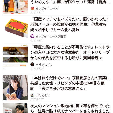
うやめぇや！」藤井が猛ツッコミ連発【新婚さ
ん】
まいどなニュース
2026.08.07
「国産マッチでもバズりたい」願いかなった！
老舗メーカーの投稿が4100万再生 他業種も
続々相乗りでミーム化へ発展
まいどなニュース調査部
2026.08.07
「即座に案内することが不可能です」レストラ
ンの入り口に大きな注意書き オートリザーブ
からの予約を拒否するお断りに賛同者続々
中将 タカノリ
2026.08.07
「本は買うだけでいい」京極夏彦さんの言葉に
共感した女性→リビングの本棚に140冊を積
読 「家に自分だけの本屋さん」
山岡 もと子
2026.08.07
友人のマンション敷地内に度々車を停めていた
ら…注意の貼り紙でナンバーをさらされました