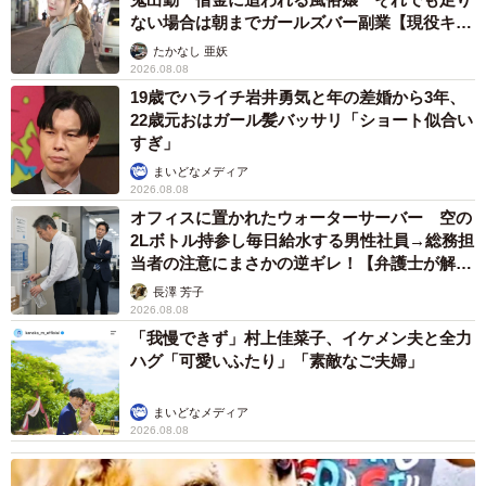
ない場合は朝までガールズバー副業【現役キャ
ストに取材】
たかなし 亜妖
2026.08.08
19歳でハライチ岩井勇気と年の差婚から3年、
22歳元おはガール髪バッサリ「ショート似合い
すぎ」
まいどなメディア
2026.08.08
オフィスに置かれたウォーターサーバー 空の
2Lボトル持参し毎日給水する男性社員→総務担
当者の注意にまさかの逆ギレ！【弁護士が解
説】
長澤 芳子
2026.08.08
「我慢できず」村上佳菜子、イケメン夫と全力
ハグ「可愛いふたり」「素敵なご夫婦」
まいどなメディア
2026.08.08