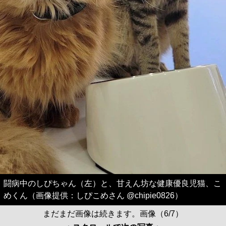
闘病中のしぴちゃん（左）と、甘えん坊な健康優良児猫、こ
めくん（画像提供：しぴこめさん @chipie0826）
まだまだ画像は続きます。画像（6/7）