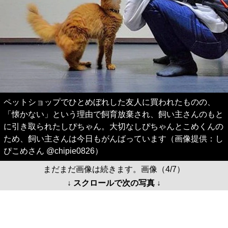
ペットショップでひとめぼれした友人に買われたものの、
「懐かない」という理由で飼育放棄され、飼い主さんのもと
に引き取られたしぴちゃん。大切なしぴちゃんとこめくんの
ため、飼い主さんは今日もがんばっています（画像提供：し
ぴこめさん @chipie0826）
まだまだ画像は続きます。画像（4/7）
↓ スクロールで次の写真 ↓