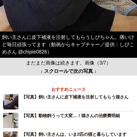
飼い主さんに皮下補液を注射してもらうしぴちゃん。痛いけ
ど毎日頑張ってます（動画からキャプチャー／提供：しぴこ
めさん @chipie0826）
まだまだ画像は続きます。画像（3/7）
↓ スクロールで次の写真 ↓
おすすめニュース
【写真】飼い主さんに皮下補液を注射してもらう猫さん
【写真】動物飼うって大変…！猫さんの治療費明細
【写真】飼い主さんは、いま2匹の猫と暮らしています