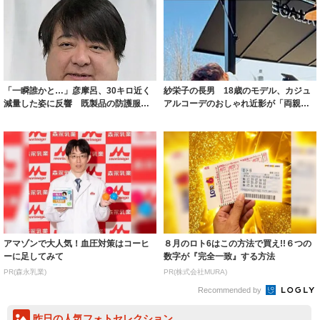
「一瞬誰かと…」彦摩呂、30キロ近く
紗栄子の長男 18歳のモデル、カジュ
減量した姿に反響 既製品の防護服が
アルコーデのおしゃれ近影が「両親の
着られると...
いいとこ取...
アマゾンで大人気！血圧対策はコーヒ
８月のロト6はこの方法で買え!!６つの
ーに足してみて
数字が『完全一致』する方法
PR(森永乳業)
PR(株式会社MURA)
Recommended by
昨日の人気フォトセレクション