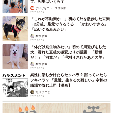
プ、相場はいくら？
まいどなニュース情報部
2026.08.09
「これが不動柴か…」初めて外を散歩した豆柴
→2分後、足元でうるうる 「かわいすぎる」
「ぬいぐるみみたい」
梨木 香奈
2026.08.09
「体だけ別生物みたい」初めて川遊びをした
犬、濡れた直後の激変ぶりが話題 「新種
だ！」「河童だ」「毛刈りされたあとの羊」
梨木 香奈
2026.08.09
異性に話しかけたらセクハラ？ 黙っていたら
フキハラ？ 「最近、生きるの難しい」令和の
職場で悩む上司【漫画】
海川 まこと
2026.08.09