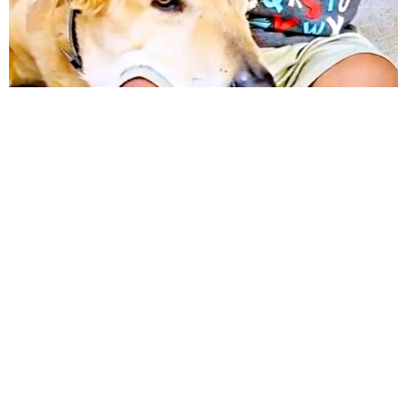
12歳の愛犬に変化 1歳息子の膝で甘える初めて見せる姿に反
響 これまで「見守る立場」だったのに…「頭ポンポンが愛に
満ちている」「尊…」
梨木 香奈
2026.08.08
何かと人に舐められた黒髪時代 30代後半で金
髪デビューしたら…人生が激変！【漫画】
海川 まこと
2026.08.08
夫はマイファスHiro、義父母も義兄も超有名歌