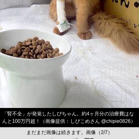
「腎不全」が発覚したしぴちゃん。約4ヶ月分の治療費はな
んと100万円超！（画像提供：しぴこめさん @chipie0826）
まだまだ画像は続きます。画像（2/7）