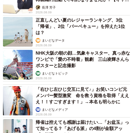
アカウンセラーが解説】
長澤 芳子
2026.08.09
正直しんどい夏のレジャーランキング、3位
「帰省」、2位「バーベキュー」を抑えた1位
は？
まいどなデータ
2026.08.09
NHK大阪の朝の顔…気象キャスター、真っ赤な
ワンピで「愛の不時着」観劇 三山凌輝さんら
ポスターと記念撮影
まいどなトピック
2026.08.09
「右ひじ左ひじ交互に見て♪」お笑いコンビ元
メンバー髪型激変 命を救う資格を取得「ええ
え！！すごすぎます！」→本名も明らかに
まいどなメディア
2026.08.09
帰省は控えても感謝は届けたい…「お盆玉」っ
て知ってる？「あげる派」の4割が金額アッ