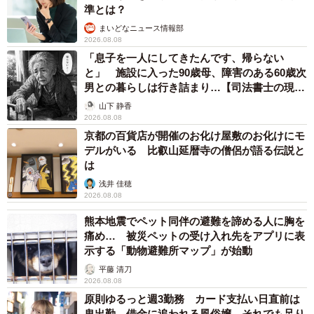
準とは？
まいどなニュース情報部
2026.08.08
「息子を一人にしてきたんです、帰らない
と」 施設に入った90歳母、障害のある60歳次
男との暮らしは行き詰まり…【司法書士の現場
から】
山下 静香
2026.08.08
京都の百貨店が開催のお化け屋敷のお化けにモ
デルがいる 比叡山延暦寺の僧侶が語る伝説と
は
浅井 佳穂
2026.08.08
熊本地震でペット同伴の避難を諦める人に胸を
痛め… 被災ペットの受け入れ先をアプリに表
示する「動物避難所マップ」が始動
平藤 清刀
2026.08.08
原則ゆるっと週3勤務 カード支払い日直前は
鬼出勤 借金に追われる風俗嬢 それでも足り