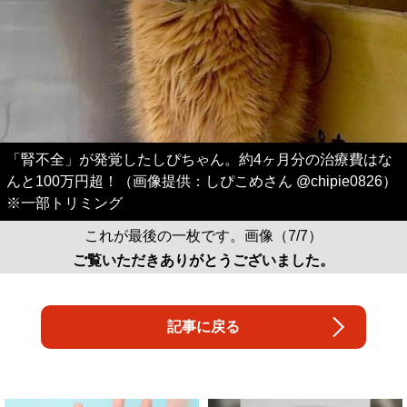
「腎不全」が発覚したしぴちゃん。約4ヶ月分の治療費はな
んと100万円超！（画像提供：しぴこめさん @chipie0826）
※一部トリミング
これが最後の一枚です。画像（7/7）
ご覧いただきありがとうございました。
記事に戻る