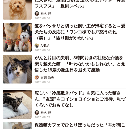
フスフス」「反則レベル」
椎名 碧
2026.08.06
髪をバッサリと切った飼い主が帰宅すると→愛
犬たちの反応に「ワンコ様でも戸惑うのね
（笑）」「困り顔がかわいい」
ANNA
2026.08.06
がんと片目の失明、3時間おきの壮絶な介護を
乗り越えた猫 「叶わないかもしれない」と覚
悟した19歳の誕生日を迎えて感動
古川 諭香
2026.08.06
涼しい「冷感敷きパッド」を気に入った猫さ
ん、”友達”をヨイショヨイショとご招待、毛づ
くろいでおもてなし
椎名 碧
2026.08.05
保護猫カフェでひとりぼっちだった「耳が聞こ