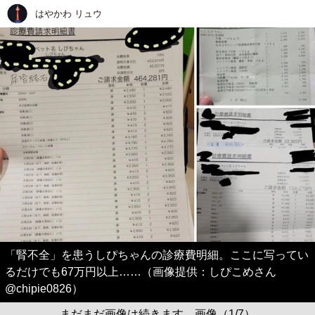
はやかわ リュウ
「腎不全」を患うしぴちゃんの診療費明細。ここに写ってい
るだけでも67万円以上……（画像提供：しぴこめさん
@chipie0826）
まだまだ画像は続きます。画像（1/7）