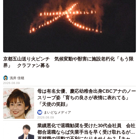
京都五山送り火ピンチ 気候変動や獣害に施設老朽化「もう限
界」 クラファン募る
浅井 佳穂
2026.08.09
母は有名女優、慶応幼稚舎出身CBCアナのノー
スリーブ姿「育ちの良さが表情に表れてる」
「天使の笑顔」
まいどなメディア
2026.08.09
業績悪化で退職勧奨を受けた30代会社員 会社
都合退職ならば失業手当を早く受け取れるが…
再就職の活動で不利になりませんか？【キャリ