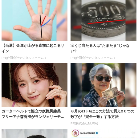
【当選】金運が上がる直前に起こるサ
宝くじ当たる人は“たまたま”じゃな
イン
い?!
PR(合同会社デジタルファーム )
PR(合同会社デジタルファーム )
ガーターベルトで際立つ妖艶脚線美
８月のロト6はこの方法で買え!!６つの
フリーアナ森香澄がランジェリーモデ
数字が『完全一致』する方法
ルに ｢PE...
PR(株式会社MURA)