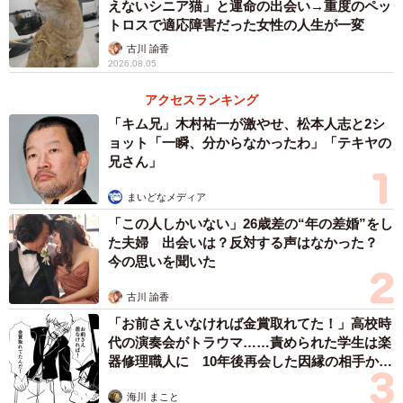
えないシニア猫」と運命の出会い→重度のペッ
トロスで適応障害だった女性の人生が一変
古川 諭香
2026.08.05
アクセスランキング
「キム兄」木村祐一が激やせ、松本人志と2シ
ョット「一瞬、分からなかったわ」「テキヤの
兄さん」
まいどなメディア
「この人しかいない」26歳差の“年の差婚”をし
た夫婦 出会いは？反対する声はなかった？
今の思いを聞いた
古川 諭香
「お前さえいなければ金賞取れてた！」高校時
代の演奏会がトラウマ……責められた学生は楽
器修理職人に 10年後再会した因縁の相手から
思わぬ申し出【漫画】
海川 まこと