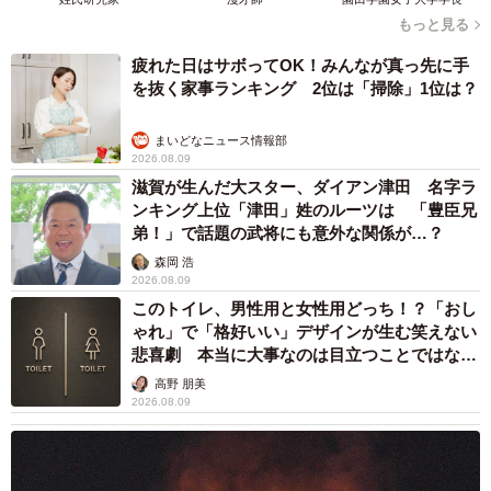
もっと見る
疲れた日はサボってOK！みんなが真っ先に手
を抜く家事ランキング 2位は「掃除」1位は？
まいどなニュース情報部
2026.08.09
滋賀が生んだ大スター、ダイアン津田 名字ラ
ンキング上位「津田」姓のルーツは 「豊臣兄
弟！」で話題の武将にも意外な関係が…？
森岡 浩
2026.08.09
このトイレ、男性用と女性用どっち！？「おし
ゃれ」で「格好いい」デザインが生む笑えない
悲喜劇 本当に大事なのは目立つことではな
く…
高野 朋美
2026.08.09