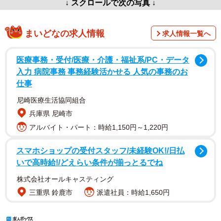
↓ スクロールで次の写真 ↓
まいどなの求人情報
求人情報一覧へ
医療事務・受付/医療・介護・福祉系/PC・データ
入力 病院事務 事務経験活かせる 人気の事務のお
仕事
尼崎医療生活協同組合
兵庫県 尼崎市
アルバイト・パート：時給1,150円～1,220円
スマホショップの受付スタッフ/未経験OK!/日払
いで高時給!/どえらい条件が揃っとるでね
株式会社オールキャスティング
三重県 鈴鹿市
派遣社員：時給1,650円