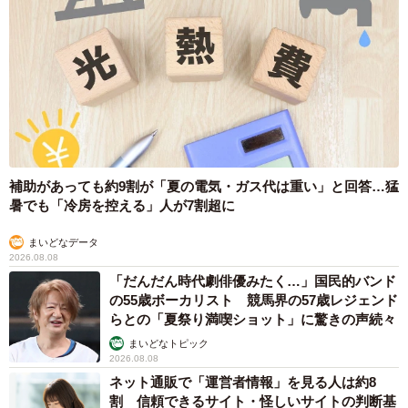
補助があっても約9割が「夏の電気・ガス代は重い」と回答…猛
暑でも「冷房を控える」人が7割超に
まいどなデータ
2026.08.08
「だんだん時代劇俳優みたく…」国民的バンド
の55歳ボーカリスト 競馬界の57歳レジェンド
らとの「夏祭り満喫ショット」に驚きの声続々
まいどなトピック
2026.08.08
ネット通販で「運営者情報」を見る人は約8
割 信頼できるサイト・怪しいサイトの判断基