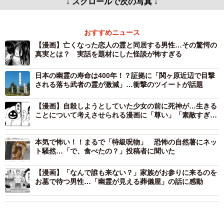
↓ スクロールで次の写真 ↓
おすすめニュース
【漫画】亡くなった恋人の霊と同居する男性…その驚愕の
真実とは？ 実話を題材にした怪談が怖すぎる
日本の幽霊の寿命は400年！？証拠に「関ヶ原近辺で目撃
される落ち武者の霊が激減」…衝撃のツイートが話題
【漫画】自殺しようとしていた少女の前に死神が…生きる
ことについて考えさせられる漫画に「尊い」「素敵すぎ
る」と感動の嵐
本気で怖い！！まるで「特級呪物」 恐怖の自然薯にネッ
ト騒然…「で、食べたの？」投稿者に聞いた
【漫画】「なんで誰も来ない？」家族がお参りに来るのを
お墓で待つ男性…「幽霊が見える葬儀屋」の話に感動