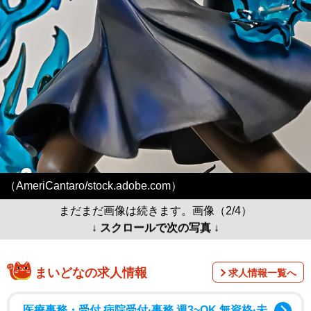
（AmeriCantaro/stock.adobe.com）
まだまだ画像は続きます。画像（2/4）
↓ スクロールで次の写真 ↓
まいどなの求人情報
求人情報一覧へ
医療事務・受付 病院受付·事務 週3~OK 無資格·未