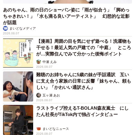
あのちゃん、雨の日のショーパン姿に「雨が似合う」「脚めっ
ちゃきれい！」「水も滴る良いアーティスト」 幻想的な近影
が話題
まいどなメディア
2026.08.07
【漫画】周囲の目を気にせず遊べる！洗濯物も
干せる！最近人気の戸建ての「中庭」 ところ
が…実際住んでみて分かった後悔ポイント
中瀬 えみ
2026.08.07
難聴のお姉ちゃんに5歳の妹が手話通訳 互い
に支え合う家族の日常に反響「妹ちゃん、頼も
しい」「かわいい通訳さん」
五ヶ瀬 あお
2026.08.07
ラストライブ控えるT-BOLAN森友嵐士 にし
たん社長がTikTok内で独占インタビュー
まいどなニュース
2026.08.07