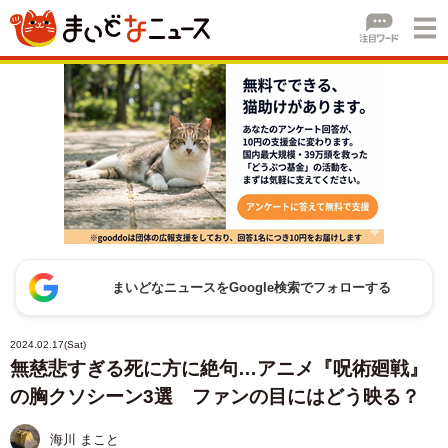
まいどなニュースをGoogle検索でフォローする
2024.02.17(Sat)
無慈悲すぎる死に方に絶句…アニメ『呪術廻戦』
の胸クソシーン3選 ファンの目にはどう映る？
海川 まこと