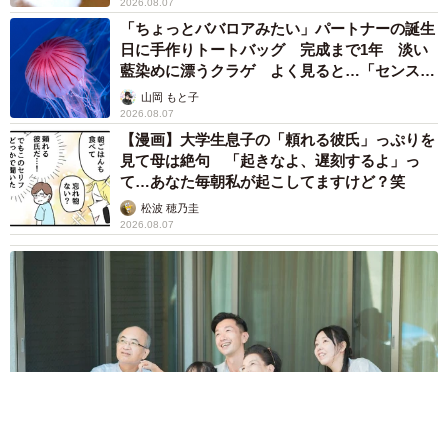
2026.08.07
「ちょっとババロアみたい」パートナーの誕生
日に手作りトートバッグ 完成まで1年 淡い
藍染めに漂うクラゲ よく見ると…「センスす
ごい」
山岡 もと子
2026.08.07
【漫画】大学生息子の「頼れる彼氏」っぷりを
見て母は絶句 「起きなよ、遅刻するよ」っ
て…あなた毎朝私が起こしてますけど？笑
松波 穂乃圭
2026.08.07