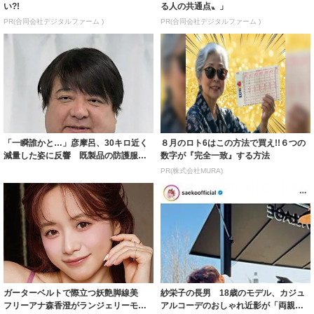
い?!
る人の共通点〟」
PR(合同会社デジタルファーム )
PR(合同会社デジタルファーム )
「一瞬誰かと…」彦摩呂、30キロ近く
８月のロト6はこの方法で買え!!６つの
減量した姿に反響 既製品の防護服が
数字が『完全一致』する方法
着られると...
PR(株式会社MURA)
ガーターベルトで際立つ妖艶脚線美
紗栄子の長男 18歳のモデル、カジュ
フリーアナ森香澄がランジェリーモデ
アルコーデのおしゃれ近影が「両親の