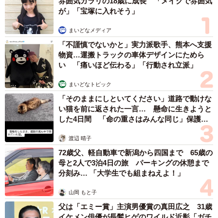
雰囲気ガラリの18歳に成長 「メイクで雰囲気
が」「宝塚に入れそう」
まいどなメディア
「不謹慎でないかと」実力派歌手、熊本へ支援
物資…運搬トラックの車体デザインにためら
い 「痛いほど伝わる」「行動され立派」
まいどなトピック
「そのままにしといてください」道路で動けな
い猫を前に返された一言… 懸命に生きようと
した4日間 「命の重さはみんな同じ」保護団
体代表の訴え
渡辺 晴子
72歳父、軽自動車で新潟から四国まで 65歳の
母と2人で3泊4日の旅 パーキングの休憩まで
分刻み… 「大学生でも組まねえよ！」
山岡 もと子
父は「エミー賞」主演男優賞の真田広之 31歳
イケメン俳優が長髪ヒゲのワイルド近影「ガチ