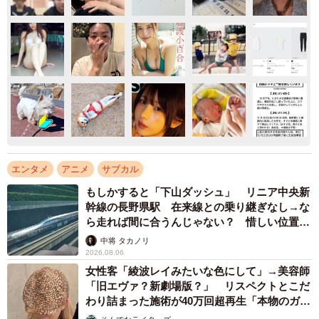
エンタメ
アニメ
サブカル
もしかすると「下山ダッシュ」 リニア中央新
幹線の長野県駅 在来線との乗り継ぎなし→な
ら走れば間に合うんじゃない？ 惜しい位置関
係が反響
中将 タカノリ
2026.08.06
女性客「綾波レイみたいな色にして」→美容師
「旧エヴァ？新劇場版？」 リスペクトとこだ
わり詰まった施術が40万回超再生「本物のガチ
勢」