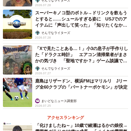
そんでなライターズ
2026.07.28
スーパーキノコ型のボトル→ドリンクを飲もう
とすると……シュールすぎる姿に USJでのア
イテムに「声出して笑った」「知りたくなかっ
た真実」
そんでなライターズ
2026.07.28
「Xで見たことある…！」小3の息子が手作りし
た「ドラクエ時計」 エアコン清掃業者がまさ
かの気づき 「聖地ですか？」ゲーム談議で大
盛り上がり
そんでなライターズ
2026.07.27
鹿島はリザードン、横浜FMはマリルリ Jリー
グ全60クラブの「パートナーポケモン」が決定
まいどなニュース調査部
2026.07.25
アクセスランキング
「化けましたね～」10歳で綾瀬はるかの娘役→