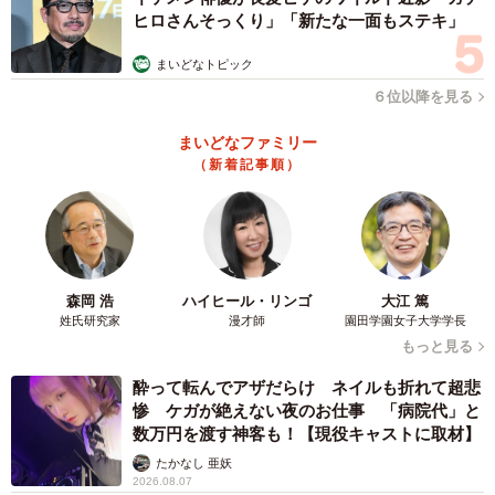
ヒロさんそっくり」「新たな一面もステキ」
まいどなトピック
６位以降を見る
まいどなファミリー
（新着記事順）
森岡 浩
ハイヒール・リンゴ
大江 篤
姓氏研究家
漫才師
園田学園女子大学学長
もっと見る
酔って転んでアザだらけ ネイルも折れて超悲
惨 ケガが絶えない夜のお仕事 「病院代」と
数万円を渡す神客も！【現役キャストに取材】
たかなし 亜妖
2026.08.07