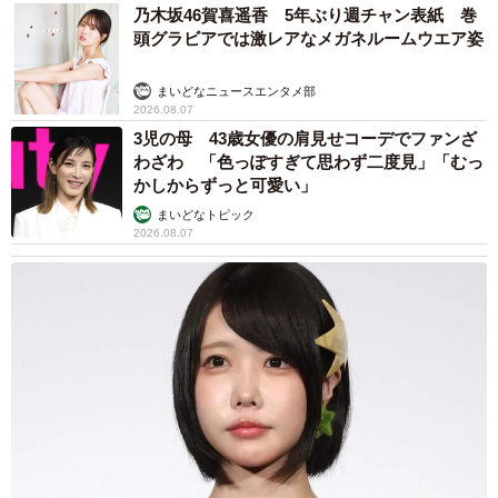
乃木坂46賀喜遥香 5年ぶり週チャン表紙 巻
頭グラビアでは激レアなメガネルームウエア姿
まいどなニュースエンタメ部
2026.08.07
3児の母 43歳女優の肩見せコーデでファンざ
わざわ 「色っぽすぎて思わず二度見」「むっ
かしからずっと可愛い」
まいどなトピック
2026.08.07