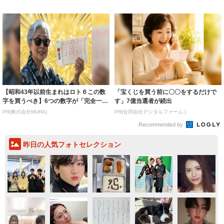
ルに ｢PE...
いいとこ取...
【昭和43年以前生まれはロト６この数
「宝くじを買う前に〇〇をするだけで
字を買うべき】6つの数字が「完全一
す」7億当選者が続出
致」する方...
PR(株式会社MURA)
PR(合同会社デジタルファーム )
Recommended by
昨日の人気フォトセレクション