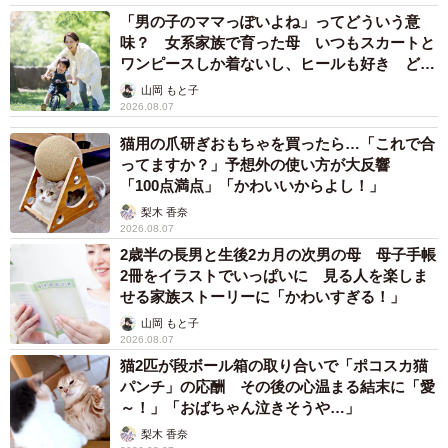
「男の子のママっぽいよね」ってどういう意
味？ 女系家族で育った母 いつもスカートと
ワンピースしか着ないし、ヒールも好き どの
へんが…
山岡 もと子
2026.08.07
猫用の爪研ぎおもちゃを買ったら…「これで合
ってますか？」予想外の使い方が大反響
「100点満点」「かわいいからよし！」
梨木 香奈
2026.08.07
2歳半の長男と生後2カ月の次男の母 母子手帳
2冊をイラストでいっぱいに 見る人を楽しま
せる家族ストーリーに「かわいすぎる！」
山岡 もと子
2026.08.07
猫2匹が段ボール箱の取り合いで「ポコスカ猫
パンチ」の応酬 その後の心温まる結末に「愛
～！」「おばちゃん泣きそうや…」
梨木 香奈