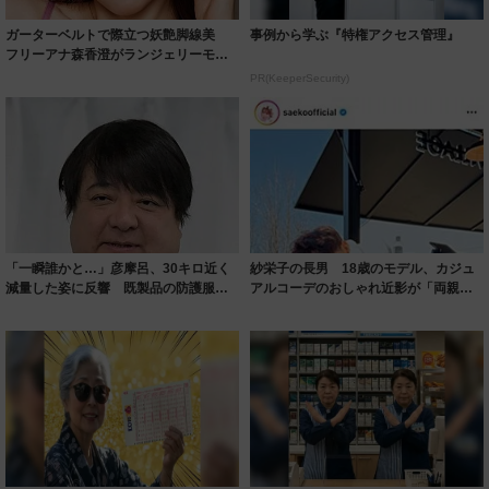
ガーターベルトで際立つ妖艶脚線美
事例から学ぶ『特権アクセス管理』
フリーアナ森香澄がランジェリーモデ
ルに ｢PE...
PR(KeeperSecurity)
「一瞬誰かと…」彦摩呂、30キロ近く
紗栄子の長男 18歳のモデル、カジュ
減量した姿に反響 既製品の防護服が
アルコーデのおしゃれ近影が「両親の
着られると...
いいとこ取...