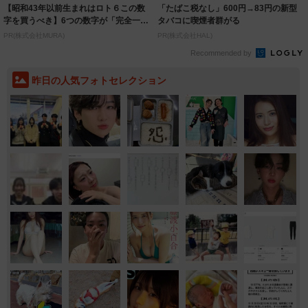
【昭和43年以前生まれはロト６この数
「たばこ税なし」600円→83円の新型
字を買うべき】6つの数字が「完全一
タバコに喫煙者群がる
致」する方...
PR(株式会社MURA)
PR(株式会社HAL)
Recommended by
昨日の人気フォトセレクション