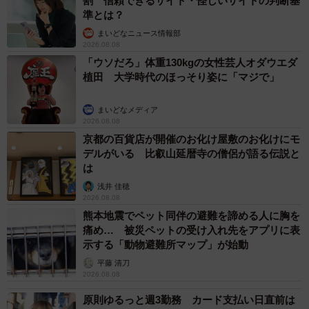
割 信頼できるサイト・怪しいサイトの判断基
準とは？
まいどなニュース情報部
2026.08.08
「ウソだろ」体重130kgの女性芸人オダウエダ
植田 大学時代のほっそり姿に「マジで」
まいどなメディア
2026.08.08
京都の百貨店が開催のお化け屋敷のお化けにモ
デルがいる 比叡山延暦寺の僧侶が語る伝説と
は
浅井 佳穂
2026.08.08
熊本地震でペット同伴の避難を諦める人に胸を
痛め… 被災ペットの受け入れ先をアプリに表
示する「動物避難所マップ」が始動
平藤 清刀
2026.08.08
原則ゆるっと週3勤務 カード支払い日直前は