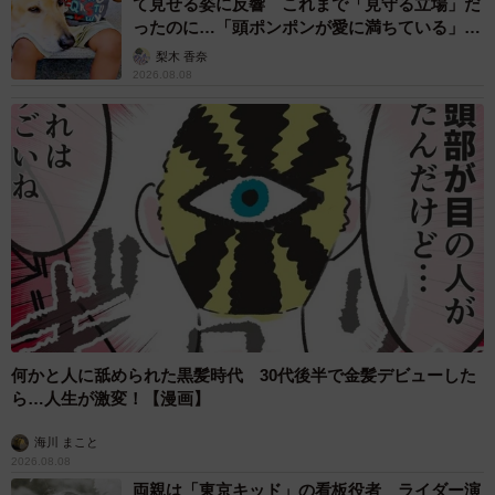
て見せる姿に反響 これまで「見守る立場」だ
ったのに…「頭ポンポンが愛に満ちている」
「尊…」
梨木 香奈
2026.08.08
何かと人に舐められた黒髪時代 30代後半で金髪デビューした
ら…人生が激変！【漫画】
海川 まこと
2026.08.08
両親は「東京キッド」の看板役者 ライダー演