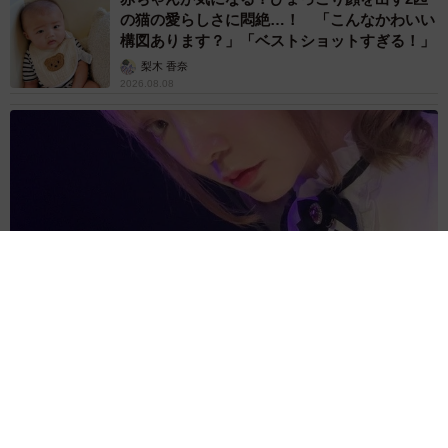
の猫の愛らしさに悶絶…！ 「こんなかわいい
構図あります？」「ベストショットすぎる！」
梨木 香奈
2026.08.08
酔って転んでアザだらけ ネイルも折れて超悲惨 ケガが絶え
ない夜のお仕事 「病院代」と数万円を渡す神客も！【現役キ
ャストに取材】
たかなし 亜妖
2026.08.07