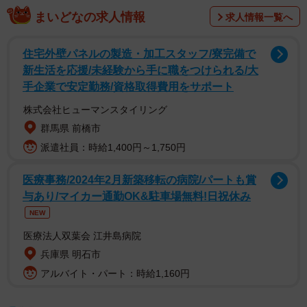
まいどなの求人情報
求人情報一覧へ
住宅外壁パネルの製造・加工スタッフ/寮完備で
新生活を応援/未経験から手に職をつけられる/大
手企業で安定勤務/資格取得費用をサポート
株式会社ヒューマンスタイリング
群馬県 前橋市
派遣社員：時給1,400円～1,750円
医療事務/2024年2月新築移転の病院/パートも賞
与あり/マイカー通勤OK&駐車場無料!日祝休み
NEW
医療法人双葉会 江井島病院
兵庫県 明石市
アルバイト・パート：時給1,160円