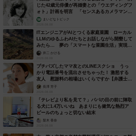
じた42歳元俳優が再婚妻との「ウエディングフ
ォト」計画を明言 「センスあるカメラマン求
む」
まいどなトピック
2026.08.08
ITエンジニアがAIとつくる家庭菜園 ローカル
LLMのゆるふわAIたちとお話しながら開墾して
みたら… 夢の「スマートな菜園生活」実現な
るか
井二 かける
2026.08.08
プチバズしたママ友とのLINEスクショ うっ
かり電話番号を流出させちゃった！ 激怒する
友人 慰謝料の相場はいくらですか【弁護士が
解説】
長澤 芳子
2026.08.08
「テレビより私を見て？」パパの目の前に陣取
る犬に1.4万いいね あまりにも健気な熱烈ア
ピールのちょっと切ない結末
梨木 香奈
2026.08.08