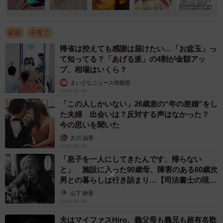
家族
子育て
帰省は控えても感謝は届けたい…「お盆玉」っ
て知ってる？「あげる派」の4割が金額アッ
プ、相場はいくら？
まいどなニュース情報部
2026.08.09
「この人しかいない」26歳差の“年の差婚”をし
た夫婦 出会いは？反対する声はなかった？
今の思いを聞いた
古川 諭香
2026.08.09
「息子を一人にしてきたんです、帰らない
と」 施設に入った90歳母、障害のある60歳次
男との暮らしは行き詰まり…【司法書士の現場
から】
山下 静香
2026.08.08
夫はマイファスHiro、義父母も義兄も超有名歌