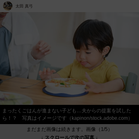
太田 真弓
まったくごはんが進まない子ども…夫からの提案を試した
ら！？ 写真はイメージです（kapinon/stock.adobe.com）
まだまだ画像は続きます。画像（1/5）
↓ スクロールで次の写真 ↓