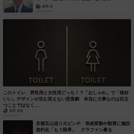
森岡 浩
2026.08.09
このトイレ、男性用と女性用どっち！？「おしゃれ」で「格好
いい」デザインが生む笑えない悲喜劇 本当に大事なのは目立
つことではなく…
高野 朋美
2026.08.09
京都五山送り火ピンチ 気候変動や獣害に施設
老朽化「もう限界」 クラファン募る