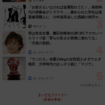
古川 諭香
「お前さえいなければ金賞取れてた！」高校時
代の演奏会がトラウマ……責められた学生は楽
器修理職人に 10年後再会した因縁の相手から
思わぬ申し出【漫画】
海川 まこと
母は有名女優、慶応幼稚舎出身CBCアナのノー
スリーブ姿「育ちの良さが表情に表れてる」
「天使の笑顔」
まいどなメディア
「ウソだろ」体重130kgの女性芸人オダウエダ
植田 大学時代のほっそり姿に「マジで」
まいどなメディア
６位以降を見る
まいどなファミリー
（新着記事順）