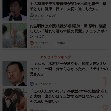
手の28歳モデル兼俳優が第1子出産を報告「母
子ともに健康…日々、大切に過ごしたい」
まいどなトピック
2026.08.08
お盆明けは介護相談が3割増加 帰省時に確認
したい「離れて暮らす親の異変」チェックポイ
ントは？
まいどなニュース情報部
2026.08.08
アクセスランキング
「キム兄」木村祐一が激やせ、松本人志と2シ
ョット「一瞬、分からなかったわ」「テキヤの
兄さん」
まいどなメディア
「この人しかいない」26歳差の“年の差婚”をし
た夫婦 出会いは？反対する声はなかった？
今の思いを聞いた