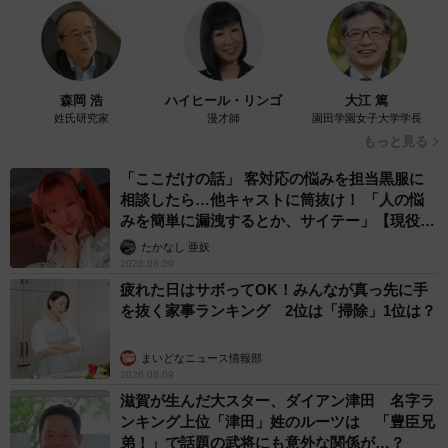
森岡 浩
ハイヒール・リンゴ
大江 篤
姓氏研究家
漫才師
園田学園女子大学学長
もっと見る
「ここだけの話」 客対応の悩みを担当黒服に
相談したら…他キャストに筒抜け！ 「人の悩
みを簡単に漏洩するとか、サイテー」【現役キ
ャストに取材】
たかなし 亜妖
2026.08.09
疲れた日はサボってOK！みんなが真っ先に手
を抜く家事ランキング 2位は「掃除」1位は？
まいどなニュース情報部
2026.08.09
滋賀が生んだ大スター、ダイアン津田 名字ラ
ンキング上位「津田」姓のルーツは 「豊臣兄
弟！」で話題の武将にも意外な関係が…？