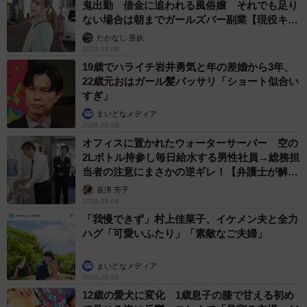
鬼出勤 借金に追われる風俗嬢 それでも足り
ない場合は朝までガールズバー副業【現役キャ
ストに取材】
たかなし 亜妖
2026.08.08
19歳でハライチ岩井勇気と年の差婚から3年、
22歳元おはガール髪バッサリ「ショート似合い
すぎ」
まいどなメディア
2026.08.08
オフィスに置かれたウォーターサーバー 空の
2Lボトル持参し毎日給水する男性社員→総務担
当者の注意にまさかの逆ギレ！【弁護士が解
説】
長澤 芳子
2026.08.08
「我慢できず」村上佳菜子、イケメン夫と全力
ハグ「可愛いふたり」「素敵なご夫婦」
まいどなメディア
2026.08.08
12歳の愛犬に変化 1歳息子の膝で甘える初め