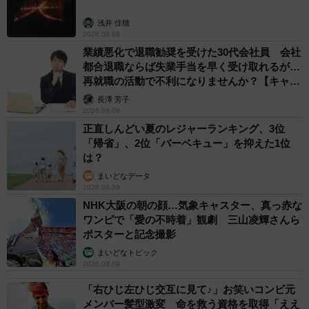
浅井 佳穂
2026.08.09
業績悪化で退職勧奨を受けた30代会社員 会社
都合退職ならば失業手当を早く受け取れるが…
再就職の活動で不利になりませんか？【キャリ
アカウンセラーが解説】
長澤 芳子
2026.08.09
正直しんどい夏のレジャーランキング、3位
「帰省」、2位「バーベキュー」を抑えた1位
は？
まいどなデータ
2026.08.09
NHK大阪の朝の顔…気象キャスター、真っ赤な
ワンピで「愛の不時着」観劇 三山凌輝さんら
ポスターと記念撮影
まいどなトピック
2026.08.09
「右ひじ左ひじ交互に見て♪」お笑いコンビ元
メンバー髪型激変 命を救う資格を取得「ええ