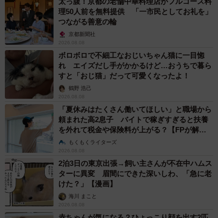
太っ腹！京都の老舗中華料理店がフルコース料
理50人前を無料提供 「一市民としてお礼を」
つながる善意の輪
京都新聞社
2026.08.08
ボロボロで不細工なおじいちゃん猫に一目惚
れ エイズだし手がかかるけど…おうちで暮ら
すと「おじ猫」だって可愛くなったよ！
鶴野 浩己
2026.08.08
「夏休みはたくさん働いてほしい」と職場から
頼まれた高2息子 バイトで稼ぎすぎると扶養
を外れて税金や保険料が上がる？【FPが解
説】
もくもくライターズ
2026.08.08
2泊3日の東京出張→飼い主さんが不在中ハムス
ターに異変 眉間にできた深いしわ、「急に老
けた？」【漫画】
海川 まこと
2026.08.08
赤ちゃんが気になる？ひょっこり顔を出す2匹