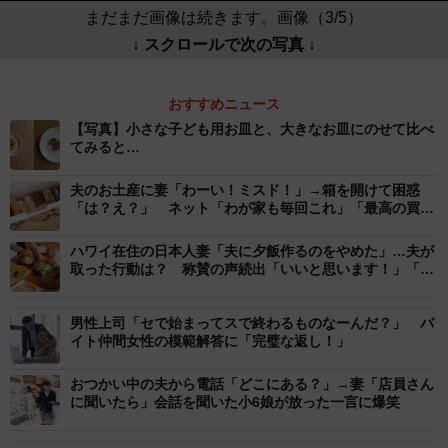
まだまだ画像は続きます。画像（3/5）
↓ スクロールで次の写真 ↓
おすすめニュース
【写真】小さな子ども用お皿と、大きなお皿にのせて比べ
てみると…
夫のお土産に妻「わーい！ミスド！」→箱を開けて困惑
「は？え？」 ネット「わが家も毎回これ」「最高の買い
方」
ハワイ在住の日本人妻「夫に夕飯作るのをやめた」…夫が
取った行動は？ 称賛の声続出「いいと思います！」「私
も作らない」
男性上司「セで始まってスで終わるものなーんだ？」 バ
イト仲間女性の模範解答に「完璧な返し！」
おつかい中の夫から電話「どこにある？」→妻「店員さん
に聞いたら」会話を聞いた小6娘が放った一言に爆笑