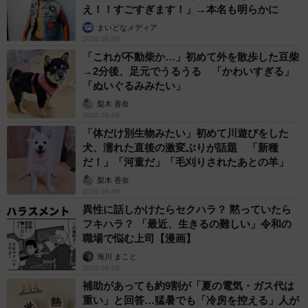
え！！すごすぎます！」→本名も明らかに
まいどなメディア
2026.08.09
「これが不動柴か…」初めて外を散歩した豆柴
→2分後、足元でうるうる 「かわいすぎる」
「ぬいぐるみみたい」
梨木 香奈
2026.08.09
「体だけ別生物みたい」初めて川遊びをした
犬、濡れた直後の激変ぶりが話題 「新種
だ！」「河童だ」「毛刈りされたあとの羊」
梨木 香奈
2026.08.09
異性に話しかけたらセクハラ？ 黙っていたら
フキハラ？ 「最近、生きるの難しい」令和の
職場で悩む上司【漫画】
海川 まこと
2026.08.09
補助があっても約9割が「夏の電気・ガス代は
重い」と回答…猛暑でも「冷房を控える」人が