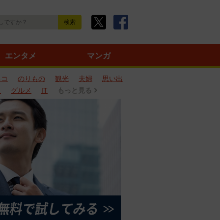
エンタメ
マンガ
ネコ
のりもの
観光
夫婦
思い出
タ
グルメ
IT
もっと見る