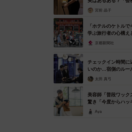
実はあるある？「会
宮前 晶子
「ホテルのケトルで
学ぶ旅行者の心構え
京都新聞社
チェックイン時間に
いのか…宿側のルー
太田 真弓
美容師「普段ワック
驚き「今度からハッ
Aya