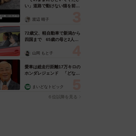
い」道路で動けない猫を前に
返された一言… 懸命に生き
ようとした4日間 「命の重
渡辺 晴子
さはみんな同じ」保護団体代
表の訴え
72歳父、軽自動車で新潟から
四国まで 65歳の母と2人で
3泊4日の旅 パーキングの休
憩まで分刻み… 「大学生で
山岡 もと子
も組まねえよ！」
愛車は総走行距離17万キロの
ホンダレジェンド 「どなた
か欲しい方が居たら」 大御
所漫才師が譲渡の意向
まいどなトピック
６位以降を見る