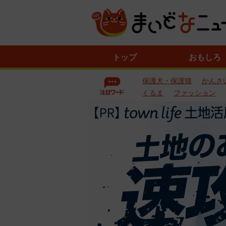
ニ
トップ
おもしろ
ュ
ー
保護犬・保護猫
かんさ
ス
一
くるま
ファッション
覧