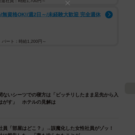
派遣社員：時給1,700円～
無資格OK!/週2日～/未経験大歓迎 完全週休
パート：時給1,200円～
間ないシーツでの寝方は「ビッチリしたまま足先から入
はがす」 ホテルの見解は
社員「部屋はどこ？」→誤魔化した女性社員がゾッ！