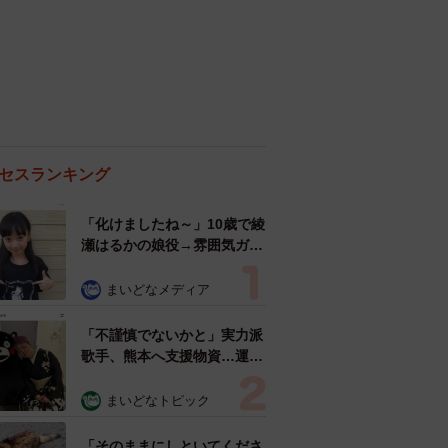
セスランキング
「化けましたね～」10歳で綾
瀬はるかの娘役→雰囲気ガラ
リの18歳に成長 「メイクで
雰囲気が」「宝塚に入れそ
まいどなメディア
う」
「不謹慎でないかと」実力派
歌手、熊本へ支援物資…運搬
トラックの車体デザインにた
めらい 「痛いほど伝わる」
まいどなトピック
「行動され立派」
「そのままにしといてくださ