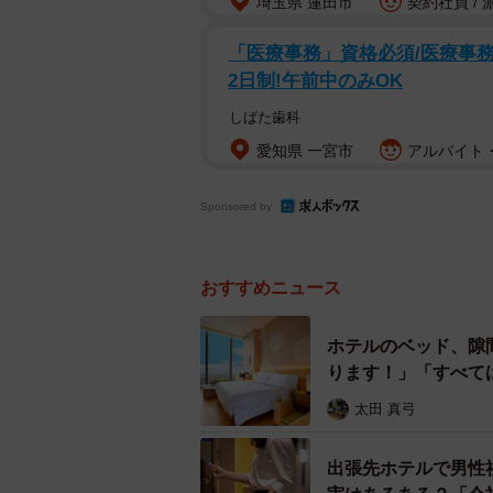
埼玉県 蓮田市
契約社員 / 
「医療事務」資格必須/医療事務/
2日制!午前中のみOK
しばた歯科
愛知県 一宮市
アルバイト・
Sponsored by
おすすめニュース
ホテルのベッド、隙
ります！」「すべて
太田 真弓
出張先ホテルで男性