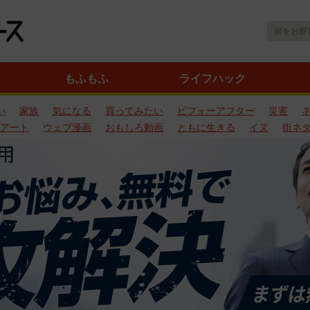
もふもふ
ライフハック
い
家族
気になる
買ってみたい
ビフォーアフター
災害
アート
ウェブ漫画
おもしろ動画
ともに生きる
イヌ
街ネ