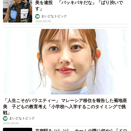
美を連投 「バッキバキだな」「ばり渋いで
す」
まいどなトピック
2026.08.06
「人生こそがバラエティー」 マレーシア移住を報告した菊地亜
美 子どもの教育考え「小学校へ入学するこのタイミングで挑
戦」
まいどなトピック
2026.08.06
京都駅をぶらぶら→ホームの隅に何やら「ドロ