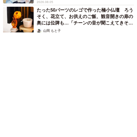
2026.08.05
たった50パーツのレゴで作った極小仏壇 ろう
そく、花立て、お供えのご飯、観音開きの扉の
奥には位牌も…「チーンの音が聞こえてきそ
う」
山岡 もと子
2026.08.05
透明感が半端ない！ 「50歳には見えない」「永遠に綺麗」な
内田有紀 ショートヘア＆半袖白シャツの最強夏コーデ