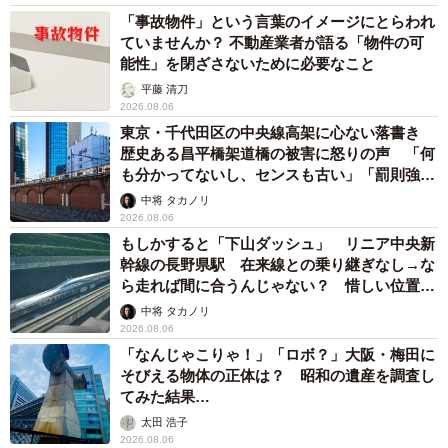
「事故物件」という言葉のイメージにとらわれ
ていませんか？ 不動産業者が語る「物件の可
能性」を閉ざさないために必要なこと
平藤 清刀
2026.08.06
東京・千代田区の中央線高架に心ない落書き
歴史ある昌平橋架道橋の被害に怒りの声 「何
も分かってないし、センスも古い」「罰則強化
して」
中将 タカノリ
2026.08.06
もしかすると「下山ダッシュ」 リニア中央新
幹線の長野県駅 在来線との乗り継ぎなし→な
ら走れば間に合うんじゃない？ 惜しい位置関
係が反響
中将 タカノリ
2026.08.06
「なんじゃこりゃ！」「ロボ？」大阪・梅田に
そびえる物体の正体は？ 昭和の遺産を調査し
てみた結果…
太田 浩子
2026.08.06