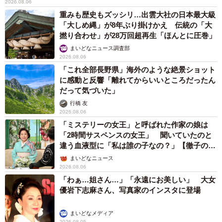
2026.08.06
重みも歴史もズッシリ…出雲大社の日本最大級
「大しめ縄」が8年ぶり掛けかえ 伝統の「大
撚り合わせ」が28万回超再生「ほんとに圧巻」
まいどなニュース調査部
2026.08.06
「これ全部長野県」海外のような絶景ショット
に感動と反響「離れてからいいところだったん
だって気づいた」
行橋 友
2026.08.06
「ミステリーの女王」と呼ばれた作家の娘は
「2時間サスペンスの女王」 聞いていたのと
違う血液型に「私は誰の子なの？」【徹子の部
屋】
まいどなニュース
2026.08.06
「わぁ…姐さん…」「永遠にお美しい」 大女
優岩下志麻さん、写真家のインスタに登場
まいどなメディア
2026.08.05