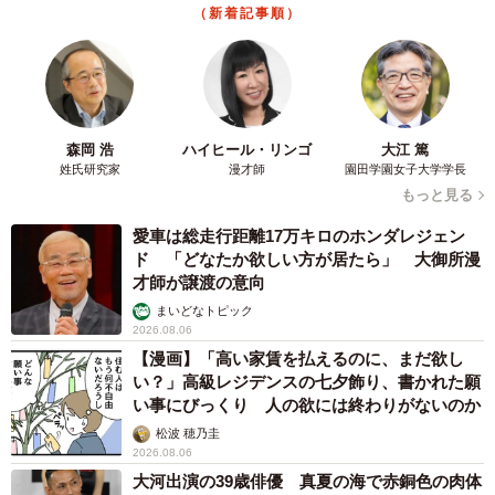
（新着記事順）
森岡 浩
ハイヒール・リンゴ
大江 篤
姓氏研究家
漫才師
園田学園女子大学学長
もっと見る
愛車は総走行距離17万キロのホンダレジェン
ド 「どなたか欲しい方が居たら」 大御所漫
才師が譲渡の意向
まいどなトピック
2026.08.06
【漫画】「高い家賃を払えるのに、まだ欲し
い？」高級レジデンスの七夕飾り、書かれた願
い事にびっくり 人の欲には終わりがないのか
松波 穂乃圭
2026.08.06
大河出演の39歳俳優 真夏の海で赤銅色の肉体