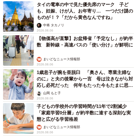
タイの電車の中で見た優先席のマーク 子ど
も、妊娠、けが人、お年寄り… 一つだけ謎の
ものが！？「だから黄色なんですね」
中将 タカノリ
2026.08.06
【物価高が直撃】お盆帰省「予定なし」が約半
数 新幹線・高速バスの「使い分け」が鮮明に
まいどなニュース情報部
2026.08.06
1歳息子が腕を亜脱臼 「奥さん、専業主婦な
のに」と夫の後輩から一言 母は泣きながら対
応し必死だった 何年もたった今もたまに思い
出し…
山岡 もと子
2026.08.06
子どもの学校外の学習時間が11年で2割減少
「家庭学習0分層」が約半数に達する深刻な実
態と広がる学習格差
まいどなニュース情報部
2026.08.06