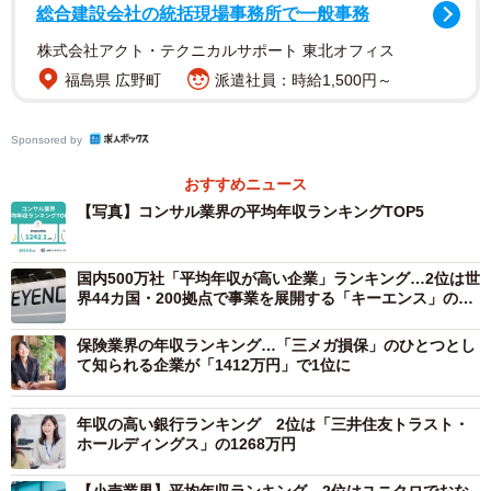
総合建設会社の統括現場事務所で一般事務
ス、事業創造支援、戦略コンサルティング、M&A、財務ソ
リューションなど、クライアントの課題を解決するさまざ
株式会社アクト・テクニカルサポート 東北オフィス
まな業務を担っています。
福島県 広野町
派遣社員：時給1,500円～
【2位：野村総合研究所（1242.1万円）】
Sponsored by
コンサルティング、ITソリューション、IT基盤サービスなど
おすすめニュース
をトータルに提供する企業です。最も精通する分野は金融
【写真】コンサル業界の平均年収ランキングTOP5
で、構築した仕組みの多くは金融業界のインフラとして機
能しています。各種ソリューションやサービスは、幅広い
国内500万社「平均年収が高い企業」ランキング…2位は世
業種に対応しています。
界44カ国・200拠点で事業を展開する「キーエンス」の
2182万円
【3位：ベイカレント・コンサルティング（1117.6万
保険業界の年収ランキング…「三メガ損保」のひとつとし
て知られる企業が「1412万円」で1位に
円）】
総合コンサルティングファームとして、企業が抱えるさま
年収の高い銀行ランキング 2位は「三井住友トラスト・
ざまな課題の解決を目指す企業です。日本固有、クライア
ホールディングス」の1268万円
ント固有の企業風土や価値観を共有し、戦略策定から企
【小売業界】平均年収ランキング 2位はユニクロでおな