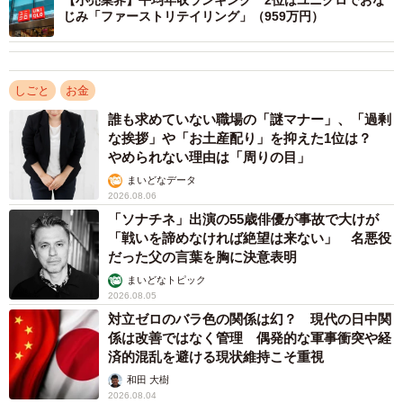
画・実行支援まで総合的に支援しています。
じみ「ファーストリテイリング」（959万円）
【4位：三菱総合研究所（1024.8万円）】
シンクタンク、コンサルティング、ITサービスをワンスト
しごと
お金
ップで提供する企業です。それぞれの機能を組み合わせた
誰も求めていない職場の「謎マナー」、「過剰
総合力で付加価値の高いサービスを提供しています。多彩
な挨拶」や「お土産配り」を抑えた1位は？
なプロフェッショナル人財を保有することも特徴の一つで
やめられない理由は「周りの目」
す。
まいどなデータ
2026.08.06
「ソナチネ」出演の55歳俳優が事故で大けが
【5位：山田コンサルティンググループ（865.5万円）】
「戦いを諦めなければ絶望は来ない」 名悪役
幅広い分野で高度な専門性を有するシンクタンク、コンサ
だった父の言葉を胸に決意表明
ルティング、ITサービスのトータルソリューションを提供
まいどなトピック
2026.08.05
する企業です。経営戦略の策定から実装まで、クライアン
対立ゼロのバラ色の関係は幻？ 現代の日中関
トに対して包括的で柔軟なサポートを提供し、ビジネスの
係は改善ではなく管理 偶発的な軍事衝突や経
課題に対処するためのワンストップのパートナーとなって
済的混乱を避ける現状維持こそ重視
います。
和田 大樹
2026.08.04