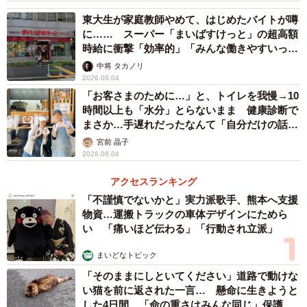
◇ ◇
東大生が家庭教師やめて、はじめたバイトが噂
に…… スーパー「まいばすけっと」の超高額
時給に衝撃「効率的」「みんな働きやすいって
【出典】
言ってる」
中将 タカノリ
▽SalesNow DB
2026.08.04
https://salesnow.jp/db
「お客さまのために…」と、トイレを我慢→10
時間以上も「水分」とらないまま 健康診断で
まさか…手遅れだったなんて「自分だけの話で
はなく、日本中で起きている問題では？」
宮前 晶子
2026.08.04
アクセスランキング
「不謹慎でないかと」実力派歌手、熊本へ支援
物資…運搬トラックの車体デザインにためら
い 「痛いほど伝わる」「行動され立派」
まいどなトピック
「そのままにしといてください」道路で動けな
い猫を前に返された一言… 懸命に生きようと
した4日間 「命の重さはみんな同じ」保護団