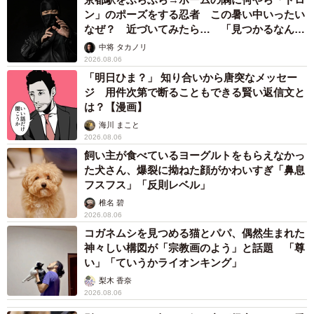
ン」のポーズをする忍者 この暑い中いったい
なぜ？ 近づいてみたら… 「見つかるなんて
未熟」
中将 タカノリ
2026.08.06
「明日ひま？」 知り合いから唐突なメッセー
ジ 用件次第で断ることもできる賢い返信文と
は？【漫画】
海川 まこと
2026.08.06
飼い主が食べているヨーグルトをもらえなかっ
た犬さん、爆裂に拗ねた顔がかわいすぎ「鼻息
フスフス」「反則レベル」
椎名 碧
2026.08.06
コガネムシを見つめる猫とパパ、偶然生まれた
神々しい構図が「宗教画のよう」と話題 「尊
い」「ていうかライオンキング」
梨木 香奈
2026.08.06