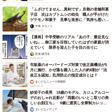
「ふざけてません…真剣です」京都の老舗和菓
子店 次はカブトムシの幼虫 職人が手がけた
ゲテモノ和菓子 見事な造形に「気持ち悪いく
らいリアル」
中将 タカノリ
2026.08.05
【漫画】中学受験のリアル「あの子、最近見な
いね」…御三家を目指していたはずの家庭が消
えていく 限界を迎えた子を目の当りに
松波 穂乃圭
2026.08.05
市販薬のオーバードーズ対策で改正薬機法が5
月に施行、かぜ薬を購入した人の約6割が「法
改正を認知」乱用防止の指定成分とは？
まいどなニュース情報部
2026.08.05
紗栄子の長男 18歳のモデル、カジュアルコー
デのおしゃれ近影が「両親のいいとこ取りの美
しいお顔立ち」 9歳に渡英し全寮制カレッジ
で学ぶ
まいどなメディア