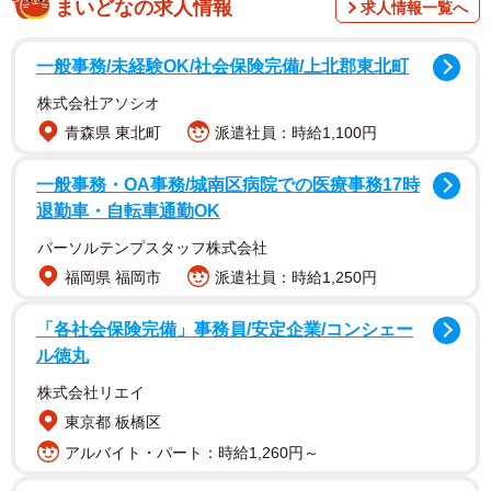
まいどなの求人情報
求人情報一覧へ
同ランキングは、2022年11月～2023年10月の期間に同デー
タベースから給与データである有価証券報告書のデータを
一般事務/未経験OK/社会保険完備/上北郡東北町
抽出し、ランキング化したといいます。
株式会社アソシオ
青森県 東北町
派遣社員：時給1,100円
一般事務・OA事務/城南区病院での医療事務17時
退勤車・自転車通勤OK
パーソルテンプスタッフ株式会社
福岡県 福岡市
派遣社員：時給1,250円
2/2
「各社会保険完備」事務員/安定企業/コンシェー
ル徳丸
コンサル業界における平均年収ランキングTOP5（提供画像）
株式会社リエイ
【1位：ドリームインキュベータ（1776万円）】
東京都 板橋区
国内外のベンチャー企業への投資やインキュベーションを
アルバイト・パート：時給1,260円～
支援するビジネスプロデュース企業です。産業プロデュー