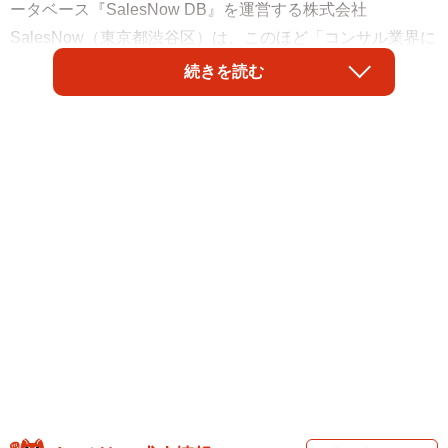
ータベース『SalesNow DB』を運営する株式会社
SalesNow（東京都渋谷区）は、このほど「コンサル業界に
おける各企業（上場企業）における平均年収ランキング
続きを読む
TOP5」を発表しました。その結果、平均年収が最も高かっ
た企業は「ドリームインキュベータ」（1776万円）でし
た。