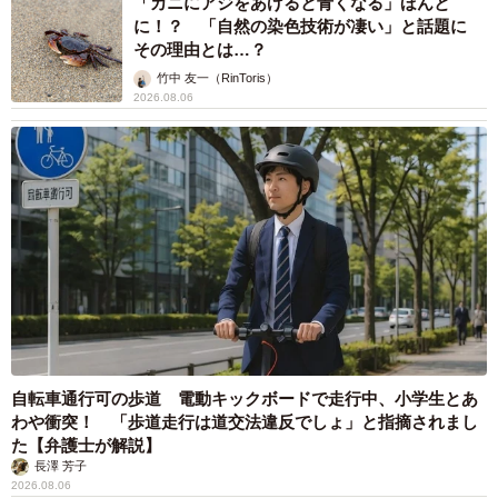
「カニにアジをあげると青くなる」ほんと
に！？ 「自然の染色技術が凄い」と話題に
その理由とは…？
竹中 友一（RinToris）
2026.08.06
自転車通行可の歩道 電動キックボードで走行中、小学生とあ
わや衝突！ 「歩道走行は道交法違反でしょ」と指摘されまし
た【弁護士が解説】
長澤 芳子
2026.08.06