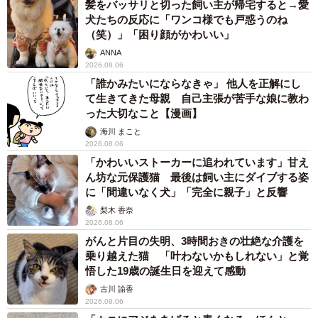
髪をバッサリと切った飼い主が帰宅すると→愛
犬たちの反応に「ワンコ様でも戸惑うのね
（笑）」「困り顔がかわいい」
ANNA
2026.08.06
「誰かみたいにならなきゃ」 他人を正解にし
て生きてきた母親 自己主張が苦手な娘に教わ
った大切なこと【漫画】
海川 まこと
2026.08.06
「かわいいストーカーに追われています」甘え
ん坊な元保護猫 最後は飼い主にダイブする姿
に「間違いなく犬」「完全に親子」と反響
梨木 香奈
2026.08.06
がんと片目の失明、3時間おきの壮絶な介護を
乗り越えた猫 「叶わないかもしれない」と覚
悟した19歳の誕生日を迎えて感動
古川 諭香
2026.08.06