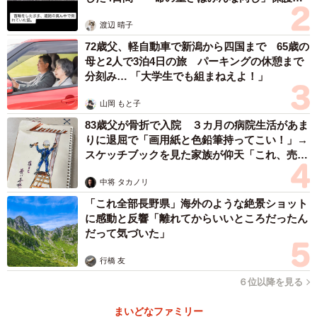
体代表の訴え
渡辺 晴子
72歳父、軽自動車で新潟から四国まで 65歳の
母と2人で3泊4日の旅 パーキングの休憩まで
分刻み… 「大学生でも組まねえよ！」
山岡 もと子
83歳父が骨折で入院 ３カ月の病院生活があま
りに退屈で「画用紙と色鉛筆持ってこい！」→
スケッチブックを見た家族が仰天「これ、売れ
ますよ…」
中将 タカノリ
「これ全部長野県」海外のような絶景ショット
に感動と反響「離れてからいいところだったん
だって気づいた」
行橋 友
６位以降を見る
まいどなファミリー