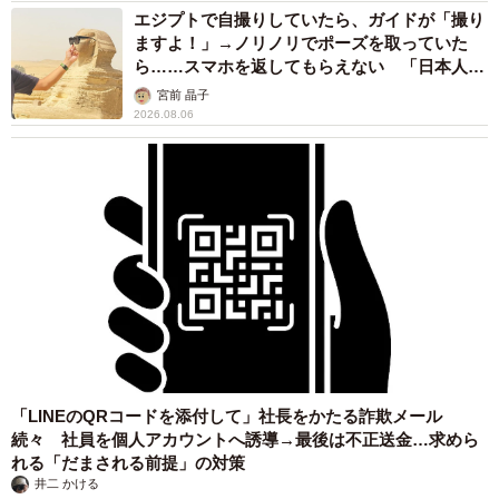
エジプトで自撮りしていたら、ガイドが「撮り
ますよ！」→ノリノリでポーズを取っていた
ら……スマホを返してもらえない 「日本人は
カモ代表かも」「私は6時間で3万円払った」
宮前 晶子
2026.08.06
「LINEのQRコードを添付して」社長をかたる詐欺メール
続々 社員を個人アカウントへ誘導→最後は不正送金…求めら
れる「だまされる前提」の対策
井二 かける