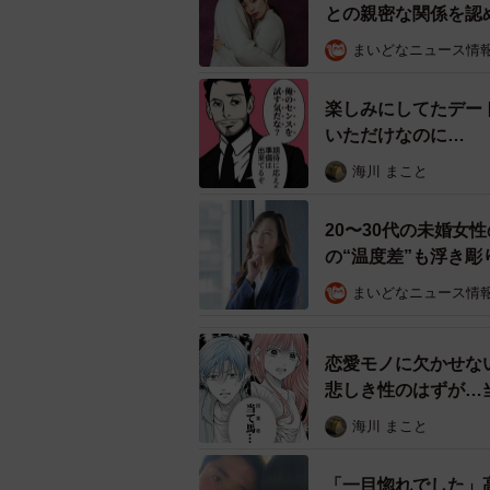
との親密な関係を認
まいどなニュース情
楽しみにしてたデー
いただけなのに… 
画】
海川 まこと
20〜30代の未婚女
の“温度差”も浮き彫
まいどなニュース情
恋愛モノに欠かせな
悲しき性のはずが…
海川 まこと
「一目惚れでした」