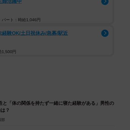
主婦活躍中
パート：時給1,046円
経験OK/土日祝休み/急募/駅近
,500円
2/6
性、彼氏にするならどっち？（提供画像）
て、「Sの男性とMの男性、彼氏にするならどちらです
性と「体の関係を持たず一緒に寝た経験がある」男性の
由は？
えた人は60.0％、「Mの男性」と答えた人は40.0％
報部