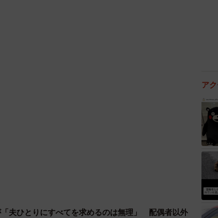
3/6
男を選んだ理由（提供画像）
性に、その理由を複数回答で答えてもらったところ、
アク
）」（85.0%）や「頼りになるから」（70.8%）に
」（49.2%）、「面倒見が良い」（33.3%）といっ
と行動力のある男性が魅力的に思える」「頼りがいがあ
りやなので、甘えさせてくれて頼りがいのある人がい
力と行動力が人気の理由であることがうかがえました。
が「夫ひとりにすべてを求めるのは無理」 配偶者以外