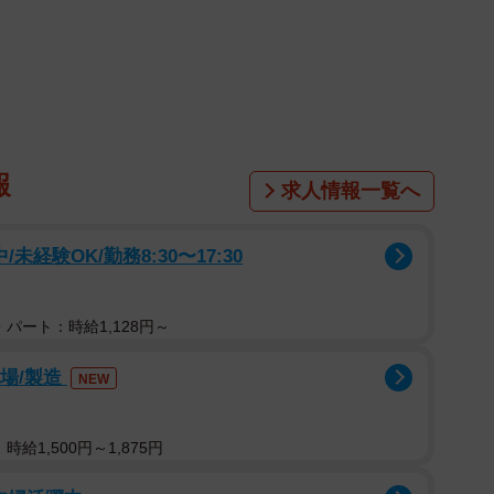
1/6
像はイメージです（paylessimages/stock.adobe.com）
横浜市）が運営する『マッチングアプリ大学』は、全国
67人）を対象に「Sの男性とMの男性、どちらを彼氏にし
。その結果、6割の女性が 「Sの男性」と回答しまし
報
求人情報一覧へ
由については、「引っ張ってくれる（リードしてくれ
未経験OK/勤務8:30〜17:30
で実施されました。
パート：時給1,128円～
工場/製造
NEW
給1,500円～1,875円