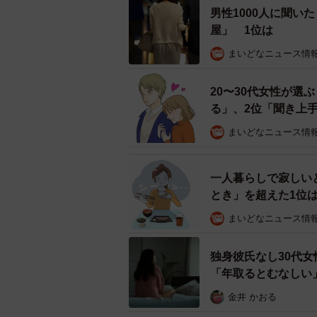
男性1000人に聞い
屋」 1位は
まいどなニュース情
20〜30代女性が選
る」、2位「聞き上
まいどなニュース情
一人暮らしで寂しい
とき」を超えた1位
まいどなニュース情
独身彼氏なし30代
「年取るとむなしい
金井 かおる