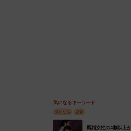
S
「Sの男性」と回答した120人の女
「引っ張ってくれる（リードしてくれる
回答が集まったほか、「甘えられるから
た回答挙げられました。
回答者からは、「自分よりも決断力
って、男らしい人が好き」「寂しが
気になるキーワード
い」といった意見が寄せられ、決断
気になる
恋愛
既婚女性の4割以上