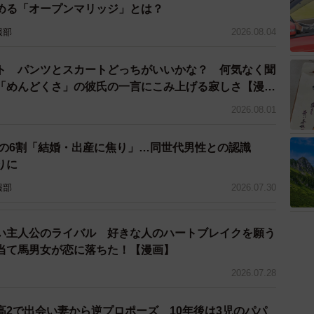
める「オープンマリッジ」とは？
報部
2026.08.04
ト パンツとスカートどっちがいいかな？ 何気なく聞
「めんどくさ」の彼氏の一言にこみ上げる寂しさ【漫
2026.08.01
性の6割「結婚・出産に焦り」…同世代男性との認識
りに
報部
2026.07.30
い主人公のライバル 好きな人のハートブレイクを願う
当て馬男女が恋に落ちた！【漫画】
2026.07.28
高2で出会い妻から逆プロポーズ 10年後は3児のパパ