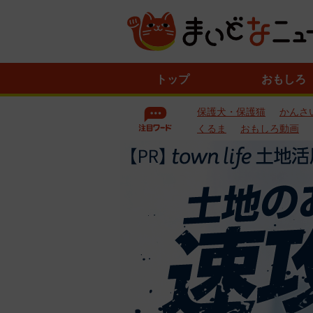
ニ
トップ
おもしろ
ュ
ー
保護犬・保護猫
かんさ
ス
一
くるま
おもしろ動画
覧