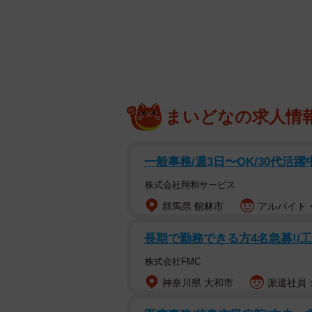
女性の6割が「彼氏にするならSの男性」と回答 ※画
株式会社ネクストレベル（神奈川県
の男女367人（女性200人／男性1
たいか」について調査を実施しました
まいどなの求人情
た。また、「Sの男性」と答えた理
る）」が最も多かったそうです。
一般事務/週3日〜OK/30代活躍中/
調査は2023年9月にインターネット
株式会社翔和サービス
群馬県 館林市
アルバイト・
長期で勤務できる方4名急募!/
株式会社FMC
神奈川県 大和市
派遣社員：時