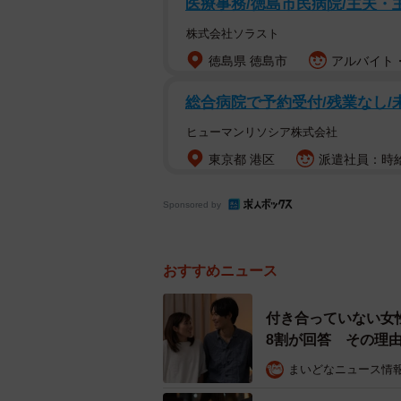
医療事務/徳島市民病院/主夫・
株式会社ソラスト
徳島県 徳島市
アルバイト・
総合病院で予約受付/残業なし/未
ヒューマンリソシア株式会社
東京都 港区
派遣社員：時給1
Sponsored by
おすすめニュース
Sの男性とMの男
まず、女性回答者（200人）に対し
付き合っていない女
8割が回答 その理
か」と聞いたところ、「Sの男性」と答
という結果になりました。
まいどなニュース情