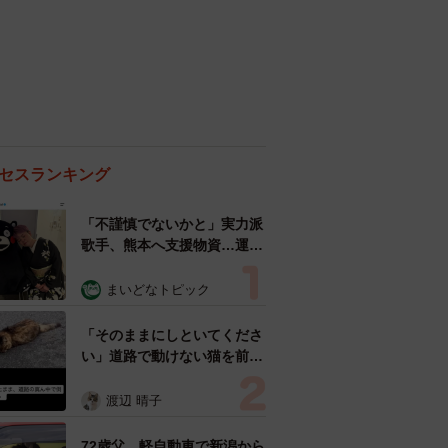
セスランキング
「不謹慎でないかと」実力派
歌手、熊本へ支援物資…運搬
トラックの車体デザインにた
めらい 「痛いほど伝わる」
まいどなトピック
「行動され立派」
「そのままにしといてくださ
い」道路で動けない猫を前に
返された一言… 懸命に生き
ようとした4日間 「命の重
渡辺 晴子
さはみんな同じ」保護団体代
表の訴え
72歳父、軽自動車で新潟から