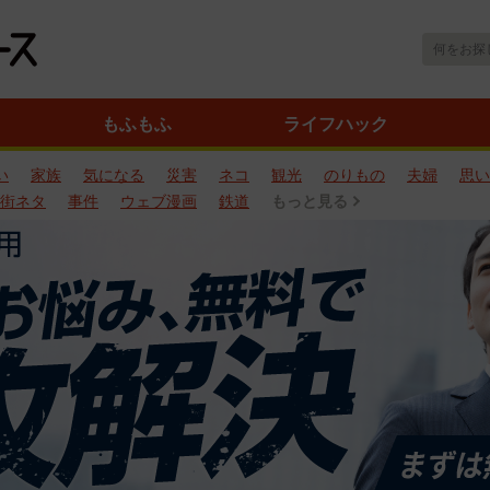
もふもふ
ライフハック
い
家族
気になる
災害
ネコ
観光
のりもの
夫婦
思い
街ネタ
事件
ウェブ漫画
鉄道
もっと見る