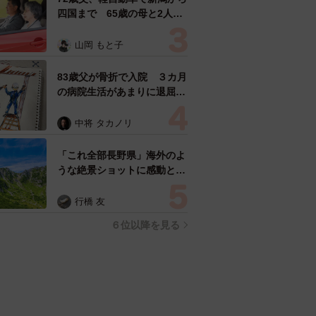
四国まで 65歳の母と2人で
3泊4日の旅 パーキングの休
憩まで分刻み… 「大学生で
山岡 もと子
も組まねえよ！」
83歳父が骨折で入院 ３カ月
の病院生活があまりに退屈で
「画用紙と色鉛筆持ってこ
い！」→スケッチブックを見
中将 タカノリ
た家族が仰天「これ、売れま
すよ…」
「これ全部長野県」海外のよ
うな絶景ショットに感動と反
響「離れてからいいところだ
ったんだって気づいた」
行橋 友
６位以降を見る