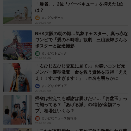
「帰省」、2位「バーベキュー」を抑えた1位
は？
まいどなデータ
2026.08.09
NHK大阪の朝の顔…気象キャスター、真っ赤な
ワンピで「愛の不時着」観劇 三山凌輝さんら
ポスターと記念撮影
まいどなトピック
2026.08.09
「右ひじ左ひじ交互に見て♪」お笑いコンビ元
メンバー髪型激変 命を救う資格を取得「ええ
え！！すごすぎます！」→本名も明らかに
まいどなメディア
2026.08.09
帰省は控えても感謝は届けたい…「お盆玉」っ
て知ってる？「あげる派」の4割が金額アッ
プ、相場はいくら？
まいどなニュース情報部
2026.08.09
「これが不動柴か…」初めて外を散歩した豆柴