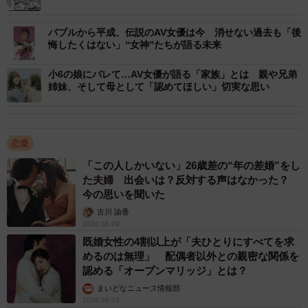
した。（50代）
バブルから平成、伝説のAV女優は今 消せない過去も「後
同社によると、中には「体の関係を持とうと思ったけど何
悔したくはない」“女神”たちが語る未来
らかの原因があってやめた」という回答もあったそうです
小6の娘にバレて…AV女優が語る「家族」とは 親や兄弟
が、総じて「仕方なく一緒に寝た」「友達だから性的な部
姉妹、そして母として「認めてほしい」切実な思い
分では見られない」という声が、多く見られたそうです。
恋愛
「この人しかいない」26歳差の“年の差婚”をし
た夫婦 出会いは？反対する声はなかった？
今の思いを聞いた
古川 諭香
2026.08.09
既婚女性の4割以上が「夫ひとりにすべてを求
めるのは無理」 配偶者以外との親密な関係を
認める「オープンマリッジ」とは？
まいどなニュース情報部
2026.08.04