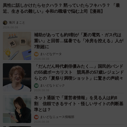
異性に話しかけたらセクハラ？ 黙っていたらフキハラ？ 「最
近、生きるの難しい」令和の職場で悩む上司【漫画】
海川 まこと
2026.08.09
補助があっても約9割が「夏の電気・ガス代は
重い」と回答…猛暑でも「冷房を控える」人が
7割超に
まいどなデータ
2026.08.08
「だんだん時代劇俳優みたく…」国民的バンド
の55歳ボーカリスト 競馬界の57歳レジェンド
らとの「夏祭り満喫ショット」に驚きの声続々
まいどなトピック
2026.08.08
ネット通販で「運営者情報」を見る人は約8
割 信頼できるサイト・怪しいサイトの判断基
準とは？
まいどなニュース情報部
2026.08.08