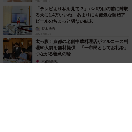
2026.08.08
「テレビより私を見て？」パパの目の前に陣取
る犬に1.4万いいね あまりにも健気な熱烈ア
ピールのちょっと切ない結末
梨木 香奈
2026.08.08
太っ腹！京都の老舗中華料理店がフルコース料
理50人前を無料提供 「一市民としてお礼を」
つながる善意の輪
京都新聞社
2026.08.08