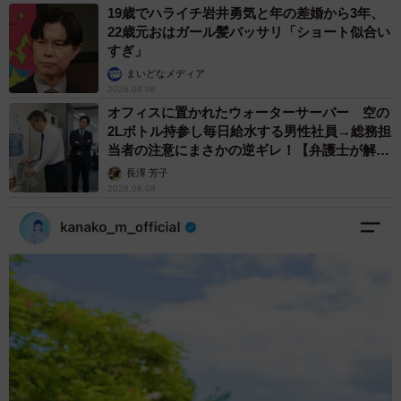
19歳でハライチ岩井勇気と年の差婚から3年、
22歳元おはガール髪バッサリ「ショート似合い
すぎ」
まいどなメディア
2026.08.08
オフィスに置かれたウォーターサーバー 空の
2Lボトル持参し毎日給水する男性社員→総務担
当者の注意にまさかの逆ギレ！【弁護士が解
説】
長澤 芳子
2026.08.08