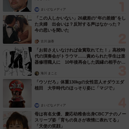
まいどなメディア
「この人しかいない」26歳差の“年の差婚”をし
た夫婦 出会いは？反対する声はなかった？
今の思いを聞いた
古川 諭香
「お前さえいなければ金賞取れてた！」高校時
代の演奏会がトラウマ……責められた学生は楽
器修理職人に 10年後再会した因縁の相手から
思わぬ申し出【漫画】
海川 まこと
「ウソだろ」体重130kgの女性芸人オダウエダ
植田 大学時代のほっそり姿に「マジで」
まいどなメディア
母は有名女優、慶応幼稚舎出身CBCアナのノー
スリーブ姿「育ちの良さが表情に表れてる」
「天使の笑顔」