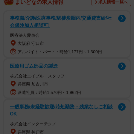
まいどなの求人情報
求人情報一覧へ
事務職/介護/医療事務/駅徒歩圏内/交通費支給/社
会保険加入相談可!
医療法人愛泉会
大阪府 守口市
アルバイト・パート：時給1,177円～1,300円
医療用ゴム部品の製造
株式会社エイブル・スタッフ
兵庫県 加古川市
派遣社員：時給1,570円～1,962円
一般事務/未経験歓迎/時短勤務・残業なしご相談
2/2
OK
付き合っていない女性と体の関係なくただ一緒に寝たことはあります
株式会社インターテクノ
か？（提供画像）
兵庫県 神戸市