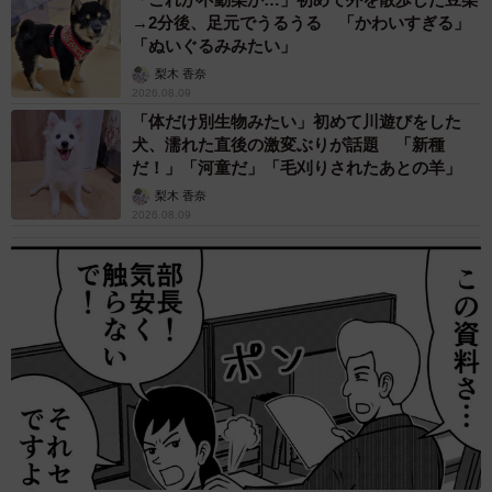
→2分後、足元でうるうる 「かわいすぎる」
「ぬいぐるみみたい」
梨木 香奈
2026.08.09
「体だけ別生物みたい」初めて川遊びをした
犬、濡れた直後の激変ぶりが話題 「新種
だ！」「河童だ」「毛刈りされたあとの羊」
梨木 香奈
2026.08.09