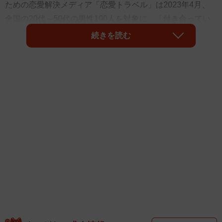
ための恋愛解決メディア「恋愛トラベル」は2023年4月、
全国の20代～50代の男性100人を対象に、「付き合ってい
ない女性と体の関係を持たずに一緒に寝たことがあるか」
続きを読む
についての調査を行いました。