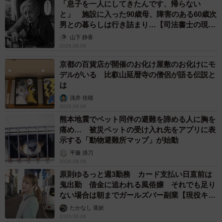
「息子を一人にしてきたんです、帰らない
と」 施設に入った90歳母、障害のある60歳次
男との暮らしは行き詰まり…【司法書士の現場
から】
山下 静香
2026.08.08
京都の百貨店が開催のお化け屋敷のお化けにモ
デルがいる 比叡山延暦寺の僧侶が語る伝説と
は
浅井 佳穂
2026.08.08
熊本地震でペット同伴の避難を諦める人に胸を
痛め… 被災ペットの受け入れ先をアプリに表
示する「動物避難所マップ」が始動
平藤 清刀
2026.08.08
原則ゆるっと週3勤務 カード支払い日直前は
鬼出勤 借金に追われる風俗嬢 それでも足り
ない場合は朝までガールズバー副業【現役キャ
ストに取材】
たかなし 亜妖
2026.08.08