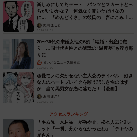
楽しみにしてたデート パンツとスカートどっ
ちがいいかな？ 何気なく聞いただけなの
に… 「めんどくさ」の彼氏の一言にこみ上げ
る寂しさ【漫画】
海川 まこと
2026.08.01
20〜30代の未婚女性の6割「結婚・出産に焦
り」…同世代男性との認識の“温度差”も浮き彫
りに
まいどなニュース情報部
2026.07.30
恋愛モノに欠かせない主人公のライバル 好き
な人のハートブレイクを願う悲しき性のはず
が…当て馬男女が恋に落ちた！【漫画】
海川 まこと
2026.07.28
アクセスランキング
「キム兄」木村祐一が激やせ、松本人志と2シ
ョット「一瞬、分からなかったわ」「テキヤの
兄さん」