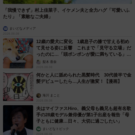
「我慢できず」村上佳菜子、イケメン夫と全力ハグ「可愛いふ
たり」「素敵なご夫婦」
まいどなメディア
2026.08.08
12歳の愛犬に変化 1歳息子の膝で甘える初め
て見せる姿に反響 これまで「見守る立場」だ
ったのに…「頭ポンポンが愛に満ちている」
「尊…」
梨木 香奈
2026.08.08
何かと人に舐められた黒髪時代 30代後半で金
髪デビューしたら…人生が激変！【漫画】
海川 まこと
2026.08.08
夫はマイファスHiro、義父母も義兄も超有名歌
手の28歳モデル兼俳優が第1子出産を報告「母
子ともに健康…日々、大切に過ごしたい」
まいどなトピック
2026.08.08