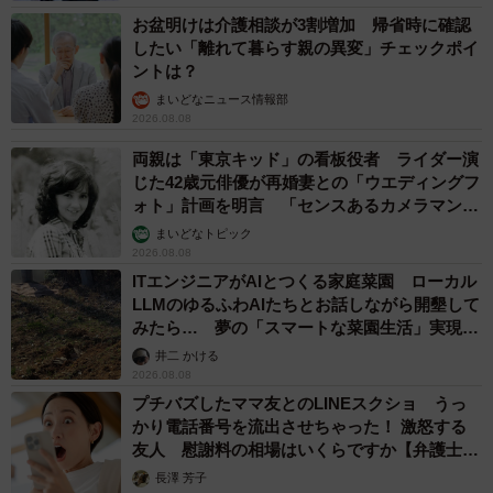
お盆明けは介護相談が3割増加 帰省時に確認
したい「離れて暮らす親の異変」チェックポイ
ントは？
まいどなニュース情報部
2026.08.08
両親は「東京キッド」の看板役者 ライダー演
じた42歳元俳優が再婚妻との「ウエディングフ
ォト」計画を明言 「センスあるカメラマン求
む」
まいどなトピック
2026.08.08
ITエンジニアがAIとつくる家庭菜園 ローカル
LLMのゆるふわAIたちとお話しながら開墾して
みたら… 夢の「スマートな菜園生活」実現な
るか
井二 かける
2026.08.08
プチバズしたママ友とのLINEスクショ うっ
かり電話番号を流出させちゃった！ 激怒する
友人 慰謝料の相場はいくらですか【弁護士が
解説】
長澤 芳子