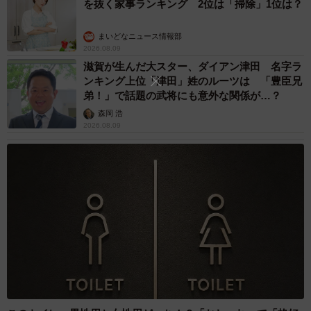
を抜く家事ランキング 2位は「掃除」1位は？
まいどなニュース情報部
2026.08.09
滋賀が生んだ大スター、ダイアン津田 名字ラ
ンキング上位「津田」姓のルーツは 「豊臣兄
弟！」で話題の武将にも意外な関係が…？
森岡 浩
2026.08.09