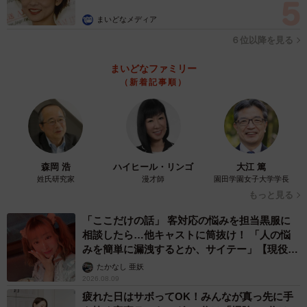
まいどなメディア
６位以降を見る
まいどなファミリー
（新着記事順）
森岡 浩
ハイヒール・リンゴ
大江 篤
姓氏研究家
漫才師
園田学園女子大学学長
もっと見る
「ここだけの話」 客対応の悩みを担当黒服に
相談したら…他キャストに筒抜け！ 「人の悩
みを簡単に漏洩するとか、サイテー」【現役キ
ャストに取材】
たかなし 亜妖
2026.08.09
疲れた日はサボってOK！みんなが真っ先に手