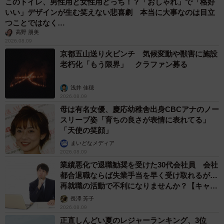
このトイレ、男性用と女性用どっち！？「おしゃれ」で「格好
いい」デザインが生む笑えない悲喜劇 本当に大事なのは目立
つことではなく…
高野 朋美
2026.08.09
京都五山送り火ピンチ 気候変動や獣害に施設
老朽化「もう限界」 クラファン募る
浅井 佳穂
2026.08.09
母は有名女優、慶応幼稚舎出身CBCアナのノー
スリーブ姿「育ちの良さが表情に表れてる」
「天使の笑顔」
まいどなメディア
2026.08.09
業績悪化で退職勧奨を受けた30代会社員 会社
都合退職ならば失業手当を早く受け取れるが…
再就職の活動で不利になりませんか？【キャリ
アカウンセラーが解説】
長澤 芳子
2026.08.09
正直しんどい夏のレジャーランキング、3位