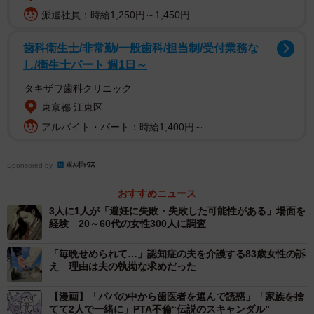
前述の質問について、「ある」と回答した男性は78％とい
派遣社員：時給1,250円～1,450円
う結果になりました。アンケートを行った同社は「同じ場
歯科衛生士/非常勤/一般歯科/担当制/受付業務な
所で寝てしまえば体の関係を持ちやすくなってしまうよう
し/衛生士パート 週1日～
に思えますが、実際は添い寝止まりで終わる男性もいるこ
タキザワ歯科クリニック
とも同時にわかりました」と述べています。
東京都 江東区
アルバイト・パート：時給1,400円～
また、「ある」と答えた人に「付き合っていない女性と、
なぜ一緒に寝ましたか？」と聞いたところ、次のようなコ
メントが寄せられました。
Sponsored by
おすすめニュース
▽一緒に飲んだので車の運転ができなくなったから。（20
3人に1人が「避妊に失敗・失敗した可能性がある」場面を
代）
経験 20～60代の女性300人に調査
▽寂しくて、癒しが欲しかった。（40代）
「毎晩せめられて…」認知症の夫を介護する83歳女性の訴
▽そもそも異性と思っていない。ただの友達。（30代）
え 理由は夫の執拗な求めだった
▽安心感が欲しかったから。（30代）
【漫画】「パパの中から歯医者を選んで誘惑」「家族を捨
▽帰る手段がなくなってしまったからホテルで添い寝しま
てて2人で一緒に」PTA不倫“伝説のスキャンダル”