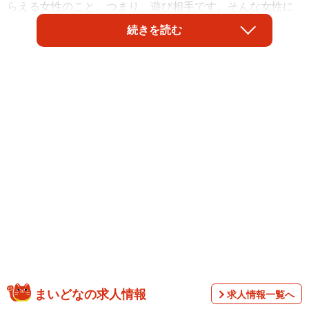
らえる女性のこと。つまり、遊び相手です。そんな女性に
対して男性はどのように思っているのでしょうか。全国の
続きを読む
20歳～39歳の男性1000人に調査をしたところ、都合のいい
女性の「あるある」1位は「連絡したらすぐ来る」でした。
また、都合のいい女性が自分の元を去っていったとき（別
れを告げられたとき）は、約4割の人が「寂しい気持ちにな
る」と回答したそうです。
まいどなの求人情報
求人情報一覧へ