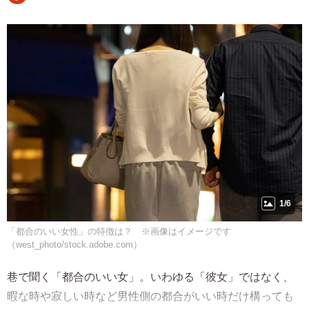
1/6
「都合のいい女性」の特徴は？ ※画像はイメージです
（west_photo/stock.adobe.com）
巷で聞く「都合のいい女」。いわゆる「彼女」ではなく、
暇な時や寂しい時など男性側の都合がいい時だけ構っても