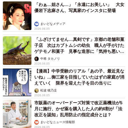
「わぁ…姐さん…」「永遠にお美しい」 大女
優岩下志麻さん、写真家のインスタに登場
まいどなメディア
2026.08.05
「ふざけてません…真剣です」京都の老舗和菓
子店 次はカブトムシの幼虫 職人が手がけた
ゲテモノ和菓子 見事な造形に「気持ち悪いく
らいリアル」
中将 タカノリ
2026.08.05
【漫画】中学受験のリアル「あの子、最近見な
いね」…御三家を目指していたはずの家庭が消
えていく 限界を迎えた子を目の当りに
松波 穂乃圭
2026.08.05
市販薬のオーバードーズ対策で改正薬機法が5
月に施行、かぜ薬を購入した人の約6割が「法
改正を認知」乱用防止の指定成分とは？
まいどなニュース情報部
2026.08.05