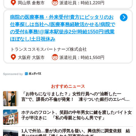
岡山県 倉敷市
派遣社員：時給1,220円
病院の医療事務・外来受付!貴方にピッタリのお
仕事探しは当社へ!医療事務経験活かせる!病院で
の受付&事務!@塚本駅徒歩2分!時給1550円!残業
ほぼなし!土日祝休み
トランスコスモスパートナーズ株式会社
大阪府 大阪市
派遣社員：時給1,550円
3/6
都合のいい女性とは毎日連絡を取りますか？（提供画像）
Sponsored by
おすすめニュース
「お待ちになりました？」女性行員への“油断した一
言”で、課長の不倫が発覚！ 凍りついた銀行のエレベー
ターホール
ホテルのフロント、笑顔の中年男女に鍵を渡したバイト女
子が半泣きに 「私の母親と知らん男です」
1人で外泊…妻が夫の浮気を疑い、興信所に調査依頼 結