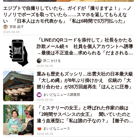
エジプトで自撮りしていたら、ガイドが「撮りますよ！」→ノ
リノリでポーズを取っていたら……スマホを返してもらえな
い 「日本人はカモ代表かも」「私は6時間で3万円払った」
宮前 晶子
2026.08.06
「LINEのQRコードを添付して」社長をかたる
詐欺メール続々 社員を個人アカウントへ誘導
→最後は不正送金…求められる「だまされる前
提」の対策
井二 かける
2026.08.06
重みも歴史もズッシリ…出雲大社の日本最大級
「大しめ縄」が8年ぶり掛けかえ 伝統の「大
撚り合わせ」が28万回超再生「ほんとに圧巻」
まいどなニュース調査部
2026.08.06
「ミステリーの女王」と呼ばれた作家の娘は
「2時間サスペンスの女王」 聞いていたのと
違う血液型に「私は誰の子なの？」【徹子の部
屋】
まいどなニュース
2026.08.06