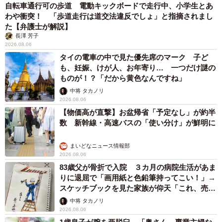
自転車通行可の歩道 電動キックボードで走行中、小学生とあ
わや衝突！ 「歩道走行は道交法違反でしょ」と指摘されまし
た【弁護士が解説】
長澤 芳子
2026.08.06
タイの電車の中で見た優先席のマーク 子ど
も、妊娠、けが人、お年寄り… 一つだけ謎の
ものが！？「だから黄色なんですね」
中将 タカノリ
2026.08.06
【物価高が直撃】お盆帰省「予定なし」が約半
数 新幹線・高速バスの「使い分け」が鮮明に
まいどなニュース情報部
2026.08.06
83歳父が骨折で入院 ３カ月の病院生活があま
りに退屈で「画用紙と色鉛筆持ってこい！」→
スケッチブックを見た家族が仰天「これ、売れ
ますよ…」
中将 タカノリ
2026.08.06