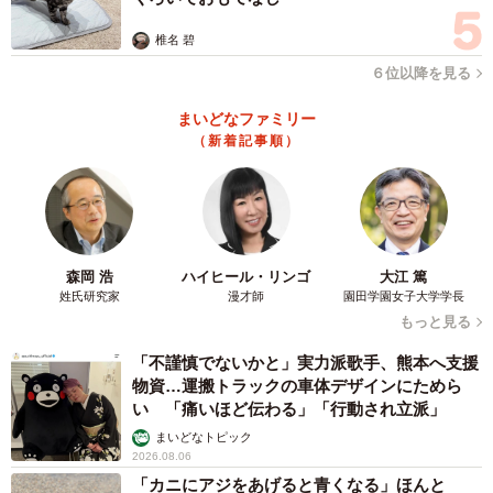
6/6
椎名 碧
都合のいい女性が自分の元を去っていったとき（別れを告げられたと
６位以降を見る
き）にどのような感情を抱くか（提供画像）
まいどなファミリー
最後に、「都合のいい女性が自分の元を去っていったとき
（新着記事順）
（別れを告げられたとき）にどのような気持ちになります
か」と聞いたところ、「寂しい気持ちになる」（43％）、
「すっきりする」（17％）、「イライラする」（13％）と
いう結果となり、女性との別れは寂しいと思う男性が多い
森岡 浩
ハイヒール・リンゴ
大江 篤
ことがうかがえたといいます。
姓氏研究家
漫才師
園田学園女子大学学長
もっと見る
「不謹慎でないかと」実力派歌手、熊本へ支援
物資…運搬トラックの車体デザインにためら
い 「痛いほど伝わる」「行動され立派」
まいどなトピック
2026.08.06
「カニにアジをあげると青くなる」ほんと