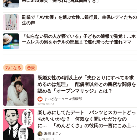
果にSNS爆笑「撮られた写真面白すぎ」
4/6
副業で「AV女優」を選ぶ女性…銀行員、生保レディたちの
生の声
都合のいい女性が急に冷たくなったことはありますか？（提供画像）
「知らない男の人が寝ている」子どもの通報で発覚！…ホ
ームレスの男をホテルの部屋まで連れ帰った子連れママ
まず、「都合のいい女性がいたことはありますか」と聞い
たところ、28％の人が「いたことがある」と回答しまし
た。
気になる
恋愛
「都合のいい女性がいたことがある」と回答した281人に、
既婚女性の4割以上が「夫ひとりにすべてを求
めるのは無理」 配偶者以外との親密な関係を
「都合のいい女性とは毎日連絡を取りますか」と聞いたと
認める「オープンマリッジ」とは？
ころ、62％の人が「毎日連絡は取らない」と回答。さら
まいどなニュース情報部
に、「都合のいい女性が急に冷たい態度を取ってくること
2026.08.04
がありますか」という質問には、54％の人が「冷たい態度
楽しみにしてたデート パンツとスカートどっ
ちがいいかな？ 何気なく聞いただけなの
を取ってくることがある」と回答したそうです。
に… 「めんどくさ」の彼氏の一言にこみ上げ
る寂しさ【漫画】
海川 まこと
2026.08.01