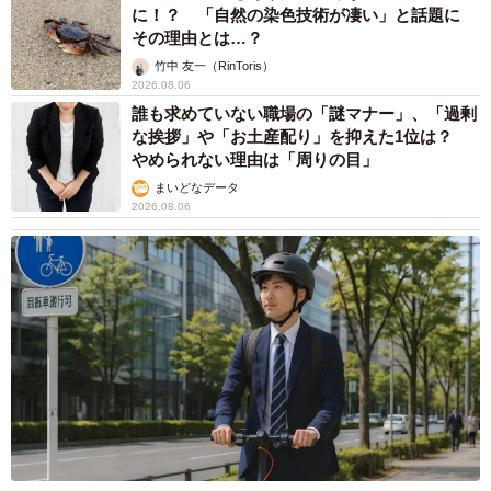
に！？ 「自然の染色技術が凄い」と話題に
その理由とは…？
竹中 友一（RinToris）
2026.08.06
誰も求めていない職場の「謎マナー」、「過剰
な挨拶」や「お土産配り」を抑えた1位は？
やめられない理由は「周りの目」
まいどなデータ
2026.08.06