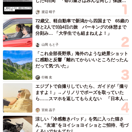
した4日間 「命の重さはみんな同じ」保護団
体代表の訴え
「連絡したらすぐ来る」（10.3％）、「自己中心的」
渡辺 晴子
（6.8%）、「サバサバしている」「優しい」「寂しがり
72歳父、軽自動車で新潟から四国まで 65歳の
屋」（いずれも2.1％）といった回答が上位に挙げられたそ
母と2人で3泊4日の旅 パーキングの休憩まで
うです。
分刻み… 「大学生でも組まねえよ！」
山岡 もと子
「これ全部長野県」海外のような絶景ショット
に感動と反響「離れてからいいところだったん
だって気づいた」
行橋 友
エジプトで自撮りしていたら、ガイドが「撮り
ますよ！」→ノリノリでポーズを取っていた
ら……スマホを返してもらえない 「日本人は
カモ代表かも」「私は6時間で3万円払った」
宮前 晶子
涼しい「冷感敷きパッド」を気に入った猫さ
ん、”友達”をヨイショヨイショとご招待、毛づ
くろいでおもてなし