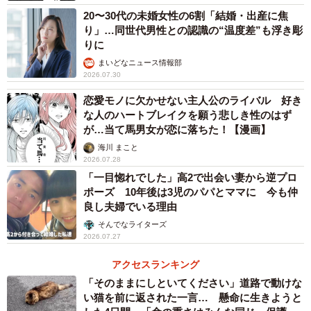
20〜30代の未婚女性の6割「結婚・出産に焦
り」…同世代男性との認識の“温度差”も浮き彫
りに
まいどなニュース情報部
2026.07.30
恋愛モノに欠かせない主人公のライバル 好き
な人のハートブレイクを願う悲しき性のはず
が…当て馬男女が恋に落ちた！【漫画】
海川 まこと
2026.07.28
「一目惚れでした」高2で出会い妻から逆プロ
ポーズ 10年後は3児のパパとママに 今も仲
良し夫婦でいる理由
そんでなライターズ
2026.07.27
5/6
アクセスランキング
都合のいい女性あるある（提供画像）
「そのままにしといてください」道路で動けな
い猫を前に返された一言… 懸命に生きようと
「都合のいい女性のあるある」を教えてもらったところ、