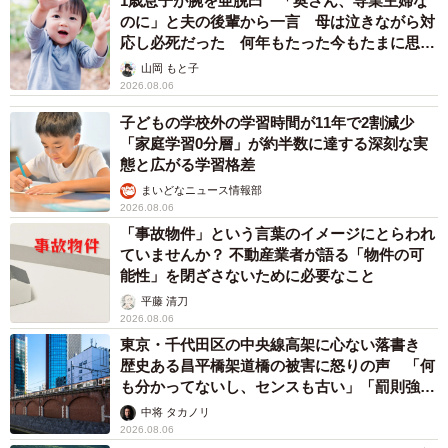
1歳息子が腕を亜脱臼 「奥さん、専業主婦な
のに」と夫の後輩から一言 母は泣きながら対
応し必死だった 何年もたった今もたまに思い
出し…
山岡 もと子
2026.08.06
子どもの学校外の学習時間が11年で2割減少
「家庭学習0分層」が約半数に達する深刻な実
態と広がる学習格差
まいどなニュース情報部
2026.08.06
「事故物件」という言葉のイメージにとらわれ
ていませんか？ 不動産業者が語る「物件の可
能性」を閉ざさないために必要なこと
平藤 清刀
2026.08.06
東京・千代田区の中央線高架に心ない落書き
歴史ある昌平橋架道橋の被害に怒りの声 「何
も分かってないし、センスも古い」「罰則強化
して」
中将 タカノリ
2026.08.06