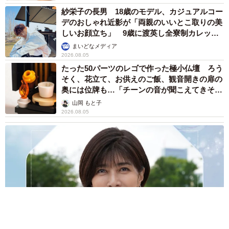
紗栄子の長男 18歳のモデル、カジュアルコー
デのおしゃれ近影が「両親のいいとこ取りの美
しいお顔立ち」 9歳に渡英し全寮制カレッジ
で学ぶ
まいどなメディア
2026.08.05
たった50パーツのレゴで作った極小仏壇 ろう
そく、花立て、お供えのご飯、観音開きの扉の
奥には位牌も…「チーンの音が聞こえてきそ
う」
山岡 もと子
2026.08.05