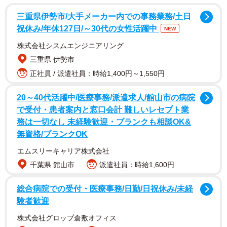
三重県伊勢市/大手メーカー内での事務業務/土日
男女の出会いメディア『e-venz（イベンツ）』を運営する
祝休み/年休127日/～30代の女性活躍中
NEW
ノマドマーケティング株式会社（東京都渋谷区）が、2023
株式会社シスムエンジニアリング
年1月にインターネット上にて実施した調査です。
三重県 伊勢市
正社員 / 派遣社員：時給1,400円～1,550円
20～40代活躍中/医療事務/派遣求人/館山市の病院
で受付・患者案内と窓口会計 難しいレセプト業
務は一切なし 未経験歓迎・ブランクも相談OK&
無資格/ブランクOK
エムスリーキャリア株式会社
千葉県 館山市
派遣社員：時給1,600円
2/6
総合病院での受付・医療事務/日勤/日祝休み/未経
験者歓迎
都合のいい女性がいたことはありますか？（提供画像）
株式会社グロップ倉敷オフィス