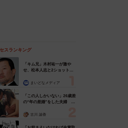
セスランキング
「キム兄」木村祐一が激や
せ、松本人志と2ショット
「一瞬、分からなかったわ」
「テキヤの兄さん」
まいどなメディア
「この人しかいない」26歳差
の“年の差婚”をした夫婦 出
会いは？反対する声はなかっ
た？ 今の思いを聞いた
古川 諭香
「お前さえいなければ金賞取