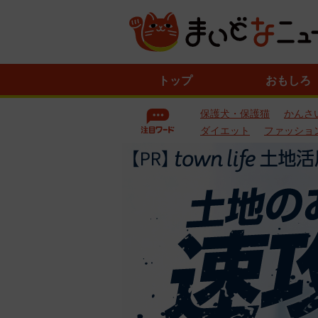
ニ
トップ
おもしろ
ュ
ー
保護犬・保護猫
かんさ
ス
一
ダイエット
ファッショ
覧