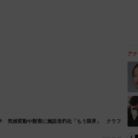
わいいというコメントとともに、皆さんのつるへの励ま
かったです。
る時はみんなの勇気を分けてもらう
#つるち
る暮らし
pic.twitter.com/XhIXDTTdmu
アク
surutsuru710)
September 10, 2023
動が原則、12キロあり飼い主の腕がしばらく
る時間に耐えれば、後は何ともないことは理解してい
りの様子に戻ります。マンションの規約上、敷地内は抱
っと抱っこしている飼い主の腕の方がしばらく辛いくら
は自宅にはない大きなソファーがお気に入りで、いつも
チ 気候変動や獣害に施設老朽化「もう限界」 クラフ
七さん）とのことなので、つるちゃんはご実家でも楽し