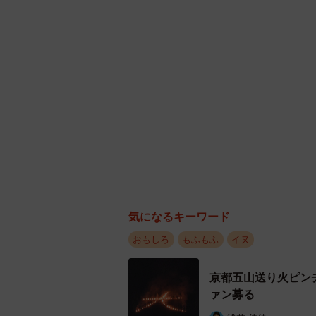
大きな反響があり驚いています。か
しの気持ちも伝わってきたのが嬉し
苦手なエレベーターに乗
ゃん
#雑種犬
#犬のい
— 七🐶雑種犬つるちゃん (@t
「マンションの規約で抱っこ移
辛い」
七さんは「エレベーターに乗ってい
気になるキーワード
るようなので、（降りると）普段通
おもしろ
もふもふ
イヌ
っこ移動が原則なので１２キロをず
いです」といいます。また「実家で
京都五山送り火ピン
すぐに飛び乗って寛いでいます」（
ァン募る
く過ごしているようです。