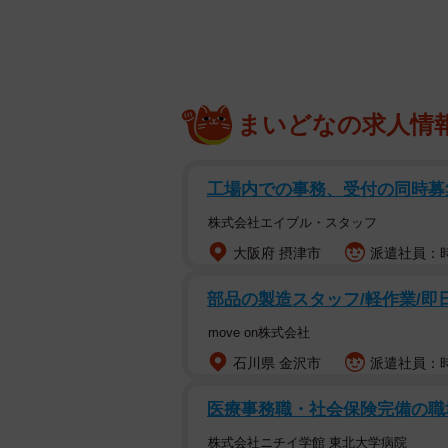
皆に支えられているワ
まいどなの求人情
「苦手なエレベーターに乗る時はみ
投稿された、白い犬さんの写真がＸ（旧
工場内での事務、受付の同時募
らエレベーターに乗る犬さんは、両
て、「勇気を充電中だワン！」とで
株式会社エイブル・スタッフ
大阪府 摂津市
派遣社員：時給
写真を投稿したのは飼い主である七さん（
現在３歳になる女の子でお名まえは
部品の製造スタッフ/軽作業/即日
母さん犬からうまれたつるちゃんが
move on株式会社
前「まいどなニュース」でもご紹介
石川県 金沢市
派遣社員：時給
「かわいいですね 勇気をもらいつ
医療事務職・社会保険完備の職
「可愛いすぎますね。がんばれ」
株式会社ニチイ学館 東北大学病院