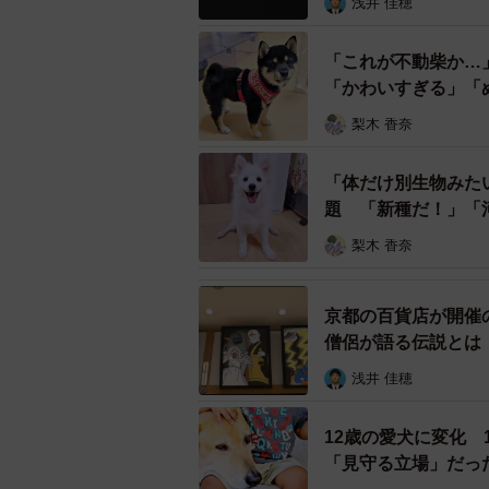
浅井 佳穂
「これが不動柴か…
「かわいすぎる」「
梨木 香奈
「体だけ別生物みた
題 「新種だ！」「
梨木 香奈
京都の百貨店が開催
僧侶が語る伝説とは
浅井 佳穂
12歳の愛犬に変化
「見守る立場」だっ