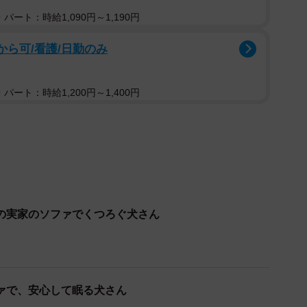
パート：時給1,090円～1,190円
投稿について、飼い主の七さんにお聞きしました。
から可/看護/日勤のみ
し
の体に前足を乗せる、つるちゃん
パート：時給1,200円～1,400円
ください。
いる家族の体に前足を乗せてきます。エレベーターに乗
らっていると安心するようなのですが、この時はたまた
になりました。この体勢は落ち着くどころか不安定で疲
空間でとにかく必死なのかなと思います。
の実家のソファでくつろぐ犬さん
のマンションに行く時だけなので、慣れない空間が不安
っていました。
気で乗っていたのですが、「途中で知らない人が乗って
ァで、安心して眠る犬さん