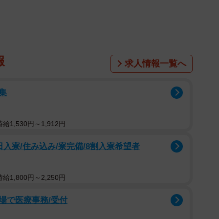
1/5
ン！ (画像提供：七 雑種犬つるちゃんさん)
報
求人情報一覧へ
んなの勇気を分けてもらう」という、ひと言とともに
Twitter）で話題です。飼い主さんに抱っこされなが
集
前足をそれぞれ別の家族の手や腕の上に乗せられてい
も言うような心境がありありと伝わってきます。
1,530円～1,912円
@tsurutsuru710）のアカウントです。犬さんは
「つるちゃん」といいます。
入寮/住み込み/寮完備/8割入寮希望者
牛舎で飼育されていたお
、七さんのお家にお迎えされるまでの経緯については以
しました。
1,800円～2,250円
つ癒しを供給、オキシトシンドバドバ出ますね☆」
場で医療事務/受付