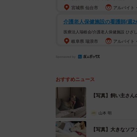
「私からも送ります」
宮城県 仙台市
アルバイト・
頑張るつるちゃんに声援が届いた本
介護老人保健施設の看護師/週2
医療法人瑞岐会/介護老人保健施設 ひざ
小さい頃から不安な時は、家族
岐阜県 瑞浪市
アルバイト・
――写真を撮った時のことを教えて
Sponsored by
小さい頃から不安な時などは近くに
る時は横にいる家族に手を握っても
おすすめニュース
ま両側に娘たちがいたのでこの状態
れそうですが、本人としては不安な
【写真】飼い主さん
――「エレベーターに乗るのは実家
みたいです」とリプライでおっしゃ
山本 明
ごく小さい頃はエレベーターには平
【写真】大きなソフ