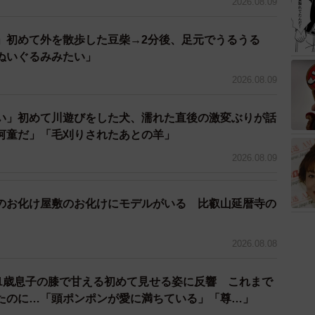
2026.08.09
」初めて外を散歩した豆柴→2分後、足元でうるうる
ぬいぐるみみたい」
2026.08.09
い」初めて川遊びをした犬、濡れた直後の激変ぶりが話
河童だ」「毛刈りされたあとの羊」
2026.08.09
のお化け屋敷のお化けにモデルがいる 比叡山延暦寺の
2026.08.08
 1歳息子の膝で甘える初めて見せる姿に反響 これまで
たのに…「頭ポンポンが愛に満ちている」「尊…」