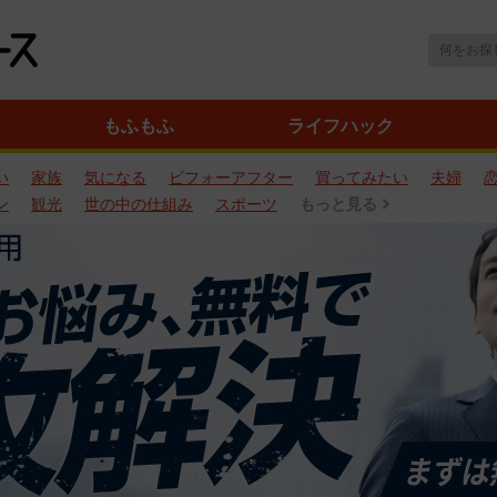
もふもふ
ライフハック
い
家族
気になる
ビフォーアフター
買ってみたい
夫婦
ン
観光
世の中の仕組み
スポーツ
もっと見る