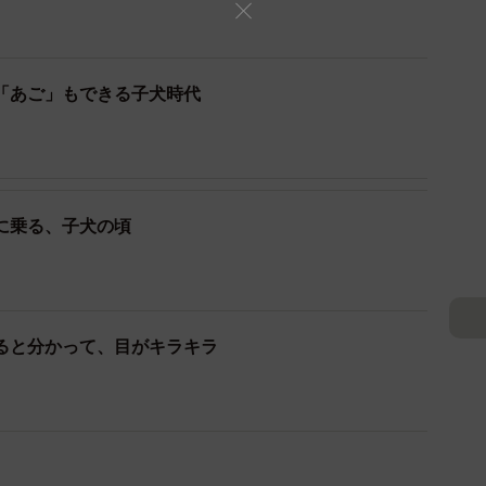
に、あんまり安全な空間じゃないな？と思ったのかもし
驚かせてしまって申し訳ない…」ともおっしゃっていま
「あご」もできる子犬時代
め下りの際に途中で何度か止まって住人の方が乗ってく
間に真顔で不安げな大きい犬が顔の高さにいるわけです
に乗る、子犬の頃
をされます。
では？
ると分かって、目がキラキラ
な方ばかりではないと思うのでなるべく端の方でガード
いいね」「大人しいね」と声をかけて下さる方が多く、
いでくれ…といった感じですが。
しました。