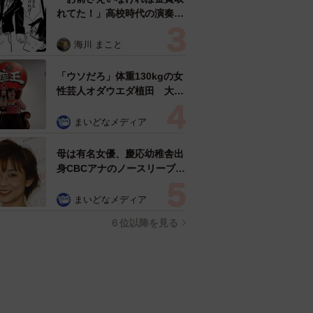
れてた！」高校時代の演奏会
がトラウマ……責められた学
生は楽器修理職人に 10年後
海川 まこと
再会した因縁の相手から思わ
ぬ申し出【漫画】
「ウソだろ」体重130kgの女
性芸人オダウエダ植田 大学
時代のほっそり姿に「マジ
で」
まいどなメディア
母は有名女優、慶応幼稚舎出
身CBCアナのノースリーブ姿
「育ちの良さが表情に表れて
る」「天使の笑顔」
まいどなメディア
６位以降を見る