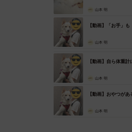
くる」という経験を何度か積むうち
れません。
山本 明
――「途中で乗ってくる人をいつも
【動画】「お手」も
したね。
山本 明
実家がマンションの上層階にあるた
ることがあります。ドアが開いた瞬
【動画】自ら体重計
から、皆さん一瞬エッ…！という顔
山本 明
――声をかけてこられる方もいるの
【動画】おやつがあ
ペット可マンションとはいえ犬好き
するように乗っていますが、「かわ
山本 明
ありがたいです。本人は話しかけな
――がんばるつるちゃんの姿が拡散