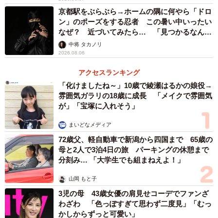
京都駅をぶらぶら→ホームの隅に何やら「ドロ
ン」のポーズをする忍者 この暑い中いったい
なぜ？ 近づいてみたら… 「見つかるなんて
未熟」
中将 タカノリ
2026.08.06
アクセスランキング
「化けましたね～」10歳で綾瀬はるかの娘役→
雰囲気ガラリの18歳に成長 「メイクで雰囲気
が」「宝塚に入れそう」
まいどなメディア
72歳父、軽自動車で新潟から四国まで 65歳の
母と2人で3泊4日の旅 パーキングの休憩まで
分刻み… 「大学生でも組まねえよ！」
山岡 もと子
3児の母 43歳女優の肩見せコーデでファンざ
わざわ 「色っぽすぎて思わず二度見」「むっ
かしからずっと可愛い」