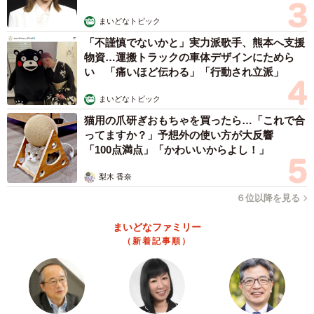
まいどなトピック
「不謹慎でないかと」実力派歌手、熊本へ支援
物資…運搬トラックの車体デザインにためら
い 「痛いほど伝わる」「行動され立派」
まいどなトピック
猫用の爪研ぎおもちゃを買ったら…「これで合
ってますか？」予想外の使い方が大反響
「100点満点」「かわいいからよし！」
梨木 香奈
６位以降を見る
まいどなファミリー
（新着記事順）