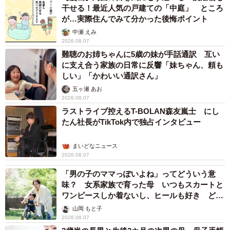
干せる！最近人気の戸建ての「中庭」 ところ
が…実際住んでみて分かった後悔ポイント
中瀬 えみ
2026.08.07
難聴のお姉ちゃんに5歳の妹が手話通訳 互い
に支え合う家族の日常に反響「妹ちゃん、頼も
しい」「かわいい通訳さん」
五ヶ瀬 あお
2026.08.07
ラストライブ控えるT-BOLAN森友嵐士 にし
たん社長がTikTok内で独占インタビュー
まいどなニュース
2026.08.07
「男の子のママっぽいよね」ってどういう意
味？ 女系家族で育った母 いつもスカートと
ワンピースしか着ないし、ヒールも好き どの
へんが…
山岡 もと子
2026.08.07