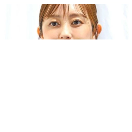
「人生こそがバラエティー」 マレーシア移住を報告した菊地亜
美 子どもの教育考え「小学校へ入学するこのタイミングで挑
戦」
まいどなトピック
2026.08.06
「明日ひま？」 知り合いから唐突なメッセー
ジ 用件次第で断ることもできる賢い返信文と
は？【漫画】
海川 まこと
2026.08.06