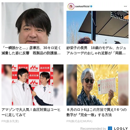
「一瞬誰かと…」彦摩呂、30キロ近く
紗栄子の長男 18歳のモデル、カジュ
減量した姿に反響 既製品の防護服が
アルコーデのおしゃれ近影が「両親の
着られると...
いいとこ取...
アマゾンで大人気！血圧対策はコーヒ
８月のロト6はこの方法で買え!!６つの
ーに足してみて
数字が『完全一致』する方法
PR(森永乳業)
PR(株式会社MURA)
Recommended by