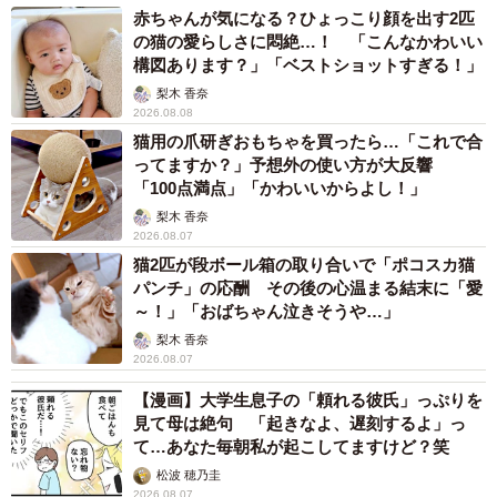
赤ちゃんが気になる？ひょっこり顔を出す2匹
の猫の愛らしさに悶絶…！ 「こんなかわいい
構図あります？」「ベストショットすぎる！」
梨木 香奈
2026.08.08
猫用の爪研ぎおもちゃを買ったら…「これで合
ってますか？」予想外の使い方が大反響
「100点満点」「かわいいからよし！」
梨木 香奈
2026.08.07
猫2匹が段ボール箱の取り合いで「ポコスカ猫
パンチ」の応酬 その後の心温まる結末に「愛
～！」「おばちゃん泣きそうや…」
梨木 香奈
2026.08.07
【漫画】大学生息子の「頼れる彼氏」っぷりを
見て母は絶句 「起きなよ、遅刻するよ」っ
て…あなた毎朝私が起こしてますけど？笑
松波 穂乃圭
2026.08.07