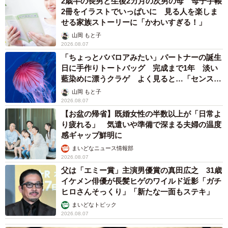
2歳半の長男と生後2カ月の次男の母 母子手帳
2冊をイラストでいっぱいに 見る人を楽しま
せる家族ストーリーに「かわいすぎる！」
山岡 もと子
2026.08.07
「ちょっとババロアみたい」パートナーの誕生
日に手作りトートバッグ 完成まで1年 淡い
藍染めに漂うクラゲ よく見ると…「センスす
ごい」
山岡 もと子
2026.08.07
【お盆の帰省】既婚女性の半数以上が「日常よ
り疲れる」 気遣いや準備で深まる夫婦の温度
感ギャップ鮮明に
まいどなニュース情報部
2026.08.07
父は「エミー賞」主演男優賞の真田広之 31歳
イケメン俳優が長髪ヒゲのワイルド近影「ガチ
ヒロさんそっくり」「新たな一面もステキ」
まいどなトピック
2026.08.07