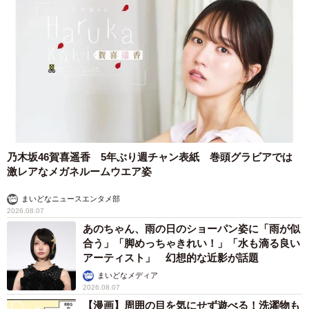
乃木坂46賀喜遥香 5年ぶり週チャン表紙 巻頭グラビアでは
激レアなメガネルームウエア姿
まいどなニュースエンタメ部
2026.08.07
あのちゃん、雨の日のショーパン姿に「雨が似
合う」「脚めっちゃきれい！」「水も滴る良い
アーティスト」 幻想的な近影が話題
まいどなメディア
2026.08.07
【漫画】周囲の目を気にせず遊べる！洗濯物も