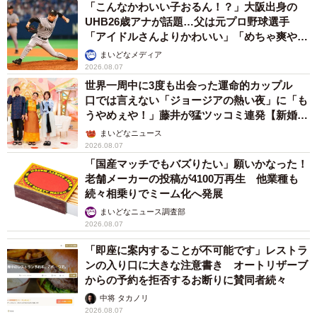
「こんなかわいい子おるん！？」大阪出身の
UHB26歳アナが話題…父は元プロ野球選手
「アイドルさんよりかわいい」「めちゃ爽や
か」
まいどなメディア
2026.08.07
世界一周中に3度も出会った運命的カップル
口では言えない「ジョージアの熱い夜」に「も
うやめぇや！」藤井が猛ツッコミ連発【新婚さ
ん】
まいどなニュース
2026.08.07
「国産マッチでもバズりたい」願いかなった！
老舗メーカーの投稿が4100万再生 他業種も
続々相乗りでミーム化へ発展
まいどなニュース調査部
2026.08.07
「即座に案内することが不可能です」レストラ
ンの入り口に大きな注意書き オートリザーブ
からの予約を拒否するお断りに賛同者続々
中将 タカノリ
2026.08.07