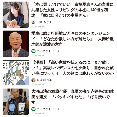
「本は買うだけでいい」京極夏彦さんの言葉に
共感した女性→リビングの本棚に140冊を積
読 「家に自分だけの本屋さん」
山岡 もと子
2026.08.07
愛車は総走行距離17万キロのホンダレジェン
ド 「どなたか欲しい方が居たら」 大御所漫
才師が譲渡の意向
まいどなトピック
2026.08.06
【漫画】「高い家賃を払えるのに、まだ欲し
い？」高級レジデンスの七夕飾り、書かれた願
い事にびっくり 人の欲には終わりがないのか
松波 穂乃圭
2026.08.06
大河出演の39歳俳優 真夏の海で赤銅色の肉体
美を連投 「バッキバキだな」「ばり渋いで
す」
まいどなトピック
2026.08.06