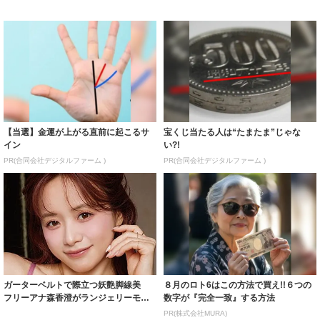
【当選】金運が上がる直前に起こるサ
宝くじ当たる人は“たまたま”じゃな
イン
い?!
PR(合同会社デジタルファーム )
PR(合同会社デジタルファーム )
ガーターベルトで際立つ妖艶脚線美
８月のロト6はこの方法で買え!!６つの
フリーアナ森香澄がランジェリーモデ
数字が『完全一致』する方法
ルに ｢PE...
PR(株式会社MURA)