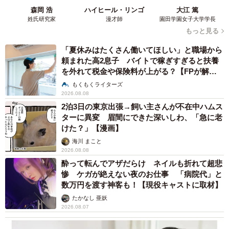
森岡 浩
ハイヒール・リンゴ
大江 篤
姓氏研究家
漫才師
園田学園女子大学学長
もっと見る
「夏休みはたくさん働いてほしい」と職場から
頼まれた高2息子 バイトで稼ぎすぎると扶養
を外れて税金や保険料が上がる？【FPが解
説】
もくもくライターズ
2026.08.08
2泊3日の東京出張→飼い主さんが不在中ハムス
ターに異変 眉間にできた深いしわ、「急に老
けた？」【漫画】
海川 まこと
2026.08.08
酔って転んでアザだらけ ネイルも折れて超悲
惨 ケガが絶えない夜のお仕事 「病院代」と
数万円を渡す神客も！【現役キャストに取材】
たかなし 亜妖
2026.08.07