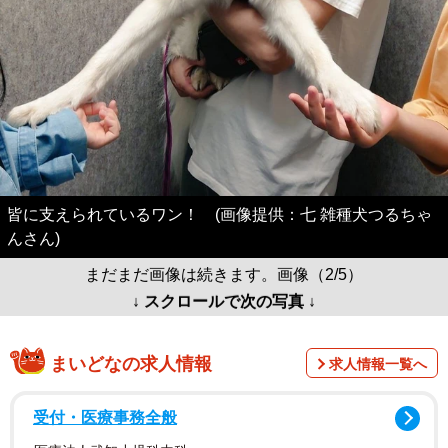
皆に支えられているワン！ (画像提供：七 雑種犬つるちゃ
んさん)
まだまだ画像は続きます。画像（2/5）
↓ スクロールで次の写真 ↓
まいどなの求人情報
求人情報一覧へ
受付・医療事務全般