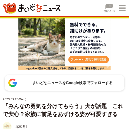
まいどなニュースをGoogle検索でフォローする
2023.09.20(Wed)
「みんなの勇気を分けてもらう」犬が話題 これ
で安心？家族に前足をあずける姿が可愛すぎる
山本 明