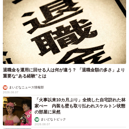
退職金を運用に回せる人は何が違う？ 「退職金額の多さ」より
重要な“ある経験”とは
まいどなニュース情報部
2026.08.07
「火事以来10カ月ぶり」全焼した自宅訪れた林
家ぺー 内装も壁も取り払われスケルトン状態
の部屋に呆然
まいどなトピック
2026.08.07