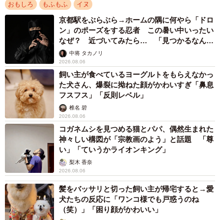
おもしろ
もふもふ
イヌ
京都駅をぶらぶら→ホームの隅に何やら「ドロ
ン」のポーズをする忍者 この暑い中いったい
なぜ？ 近づいてみたら… 「見つかるなんて
未熟」
中将 タカノリ
2026.08.06
飼い主が食べているヨーグルトをもらえなかっ
た犬さん、爆裂に拗ねた顔がかわいすぎ「鼻息
フスフス」「反則レベル」
椎名 碧
2026.08.06
コガネムシを見つめる猫とパパ、偶然生まれた
神々しい構図が「宗教画のよう」と話題 「尊
い」「ていうかライオンキング」
梨木 香奈
2026.08.06
髪をバッサリと切った飼い主が帰宅すると→愛
犬たちの反応に「ワンコ様でも戸惑うのね
（笑）」「困り顔がかわいい」