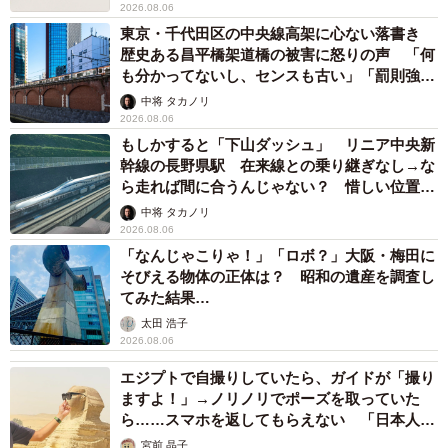
2026.08.06
東京・千代田区の中央線高架に心ない落書き
歴史ある昌平橋架道橋の被害に怒りの声 「何
も分かってないし、センスも古い」「罰則強化
して」
中将 タカノリ
2026.08.06
もしかすると「下山ダッシュ」 リニア中央新
幹線の長野県駅 在来線との乗り継ぎなし→な
ら走れば間に合うんじゃない？ 惜しい位置関
係が反響
中将 タカノリ
2026.08.06
「なんじゃこりゃ！」「ロボ？」大阪・梅田に
そびえる物体の正体は？ 昭和の遺産を調査し
てみた結果…
太田 浩子
2026.08.06
エジプトで自撮りしていたら、ガイドが「撮り
ますよ！」→ノリノリでポーズを取っていた
ら……スマホを返してもらえない 「日本人は
カモ代表かも」「私は6時間で3万円払った」
宮前 晶子