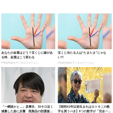
あなたの金運はどう？宝くじに縁があ
宝くじ当たる人は“たまたま”じゃな
る時、金運はこう変わる
い?!
PR(合同会社デジタルファーム )
PR(合同会社デジタルファーム )
「一瞬誰かと…」彦摩呂、30キロ近く
【昭和43年以前生まれはロト６この数
減量した姿に反響 既製品の防護服が
字を買うべき】6つの数字が「完全一