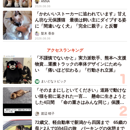
ANNA
2026.08.06
「かわいいストーカーに追われています」甘え
ん坊な元保護猫 最後は飼い主にダイブする姿
に「間違いなく犬」「完全に親子」と反響
梨木 香奈
2026.08.06
アクセスランキング
「不謹慎でないかと」実力派歌手、熊本へ支援
物資…運搬トラックの車体デザインにためら
い 「痛いほど伝わる」「行動され立派」
まいどなトピック
「そのままにしといてください」道路で動けな
い猫を前に返された一言… 懸命に生きようと
した4日間 「命の重さはみんな同じ」保護団
体代表の訴え
渡辺 晴子
72歳父、軽自動車で新潟から四国まで 65歳の
母と2人で3泊4日の旅 パーキングの休憩まで