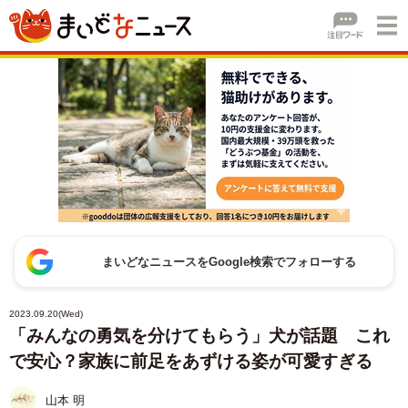
まいどなニュースをGoogle検索でフォローする
2023.09.20(Wed)
「みんなの勇気を分けてもらう」犬が話題 これ
で安心？家族に前足をあずける姿が可愛すぎる
山本 明