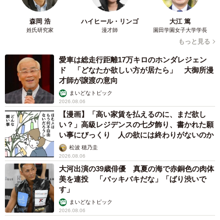
森岡 浩
ハイヒール・リンゴ
大江 篤
姓氏研究家
漫才師
園田学園女子大学学長
もっと見る
愛車は総走行距離17万キロのホンダレジェン
ド 「どなたか欲しい方が居たら」 大御所漫
才師が譲渡の意向
まいどなトピック
2026.08.06
【漫画】「高い家賃を払えるのに、まだ欲し
い？」高級レジデンスの七夕飾り、書かれた願
い事にびっくり 人の欲には終わりがないのか
松波 穂乃圭
2026.08.06
大河出演の39歳俳優 真夏の海で赤銅色の肉体
美を連投 「バッキバキだな」「ばり渋いで
す」
まいどなトピック
2026.08.06