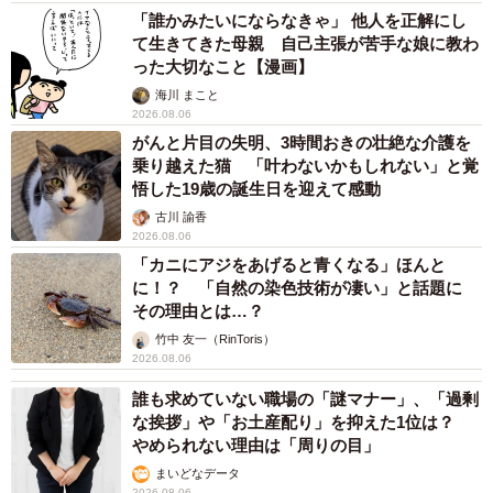
「誰かみたいにならなきゃ」 他人を正解にし
て生きてきた母親 自己主張が苦手な娘に教わ
った大切なこと【漫画】
海川 まこと
2026.08.06
がんと片目の失明、3時間おきの壮絶な介護を
乗り越えた猫 「叶わないかもしれない」と覚
悟した19歳の誕生日を迎えて感動
古川 諭香
2026.08.06
「カニにアジをあげると青くなる」ほんと
に！？ 「自然の染色技術が凄い」と話題に
その理由とは…？
竹中 友一（RinToris）
2026.08.06
誰も求めていない職場の「謎マナー」、「過剰
な挨拶」や「お土産配り」を抑えた1位は？
やめられない理由は「周りの目」
まいどなデータ
2026.08.06