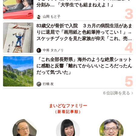
分刻み… 「大学生でも組まねえよ！」
山岡 もと子
83歳父が骨折で入院 ３カ月の病院生活があま
りに退屈で「画用紙と色鉛筆持ってこい！」→
スケッチブックを見た家族が仰天「これ、売れ
ますよ…」
中将 タカノリ
「これ全部長野県」海外のような絶景ショット
に感動と反響「離れてからいいところだったん
だって気づいた」
行橋 友
６位以降を見る
まいどなファミリー
（新着記事順）