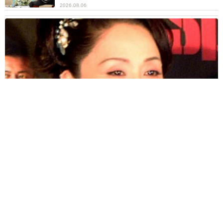
2026.08.06
「わぁ…姐さん…」「永遠にお美しい」 大女優岩下志麻さ
ん、写真家のインスタに登場
まいどなメディア
2026.08.05
「ふざけてません…真剣です」京都の老舗和菓
子店 次はカブトムシの幼虫 職人が手がけた
ゲテモノ和菓子 見事な造形に「気持ち悪いく