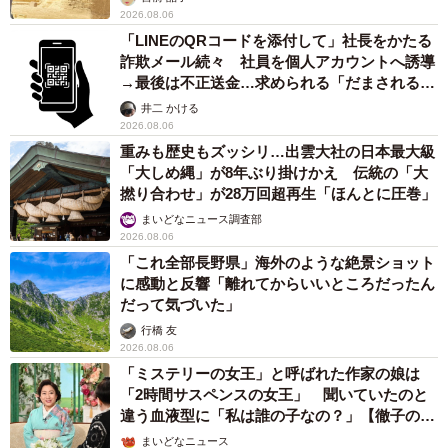
2026.08.06
「LINEのQRコードを添付して」社長をかたる
詐欺メール続々 社員を個人アカウントへ誘導
→最後は不正送金…求められる「だまされる前
提」の対策
井二 かける
2026.08.06
重みも歴史もズッシリ…出雲大社の日本最大級
「大しめ縄」が8年ぶり掛けかえ 伝統の「大
撚り合わせ」が28万回超再生「ほんとに圧巻」
まいどなニュース調査部
2026.08.06
「これ全部長野県」海外のような絶景ショット
に感動と反響「離れてからいいところだったん
だって気づいた」
行橋 友
2026.08.06
「ミステリーの女王」と呼ばれた作家の娘は
「2時間サスペンスの女王」 聞いていたのと
違う血液型に「私は誰の子なの？」【徹子の部
屋】
まいどなニュース