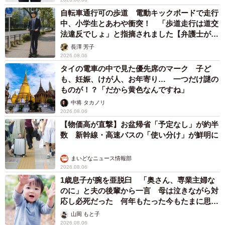
自転車通行可の歩道 電動キックボードで走行
中、小学生とあわや衝突！ 「歩道走行は道交
法違反でしょ」と指摘されました【弁護士が解
説】
長澤 芳子
2026.08.06
タイの電車の中で見た優先席のマーク 子ど
も、妊娠、けが人、お年寄り… 一つだけ謎の
ものが！？「だから黄色なんですね」
中将 タカノリ
2026.08.06
【物価高が直撃】お盆帰省「予定なし」が約半
数 新幹線・高速バスの「使い分け」が鮮明に
まいどなニュース情報部
2026.08.06
1歳息子が腕を亜脱臼 「奥さん、専業主婦な
のに」と夫の後輩から一言 母は泣きながら対
応し必死だった 何年もたった今もたまに思い
出し…
山岡 もと子
2026.08.06