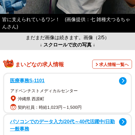
皆に支えられているワン！ (画像提供：七 雑種犬つるちゃ
んさん)
まだまだ画像は続きます。画像（2/5）
↓ スクロールで次の写真 ↓
まいどなの求人情報
求人情報一覧へ
医療事務S-1101
アドベンチストメディカルセンター
沖縄県 西原町
契約社員：時給1,023円～1,500円
パソコンでのデータ入力/20代～40代活躍中/日勤
一般事務