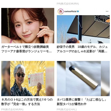
着られると...
致」する方...
PR(株式会社MURA)
ガーターベルトで際立つ妖艶脚線美
紗栄子の長男 18歳のモデル、カジュ
フリーアナ森香澄がランジェリーモデ
アルコーデのおしゃれ近影が「両親の
ルに ｢PE...
いいとこ取...
８月のロト6はこの方法で買え!!６つの
タバコ業界に衝撃！「たばこ税なし」
数字が『完全一致』する方法
新型タバコが爆売れ中
PR(株式会社MURA)
PR(株式会社HAL)