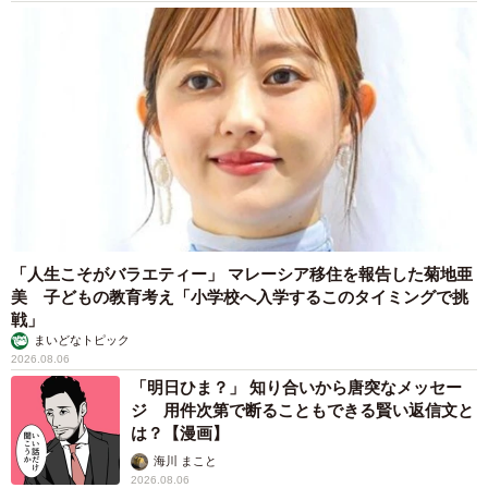
「人生こそがバラエティー」 マレーシア移住を報告した菊地亜
美 子どもの教育考え「小学校へ入学するこのタイミングで挑
戦」
まいどなトピック
2026.08.06
「明日ひま？」 知り合いから唐突なメッセー
ジ 用件次第で断ることもできる賢い返信文と
は？【漫画】
海川 まこと
2026.08.06