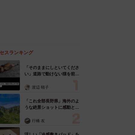
セスランキング
「そのままにしといてくださ
い」道路で動けない猫を前に
返された一言… 懸命に生き
ようとした4日間 「命の重
渡辺 晴子
さはみんな同じ」保護団体代
表の訴え
「これ全部長野県」海外のよ
うな絶景ショットに感動と反
響「離れてからいいところだ
ったんだって気づいた」
行橋 友
涼しい「冷感敷きパッド」を