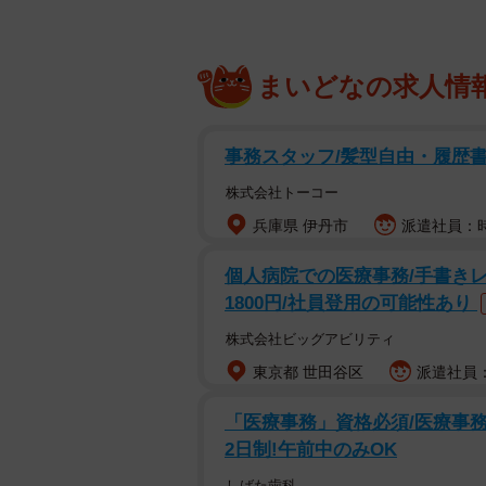
まいどなの求人情
事務スタッフ/髪型自由・履歴
株式会社トーコー
兵庫県 伊丹市
派遣社員：時給
個人病院での医療事務/手書き
1800円/社員登用の可能性あり
株式会社ビッグアビリティ
東京都 世田谷区
派遣社員：
「医療事務」資格必須/医療事務/
2日制!午前中のみOK
しばた歯科