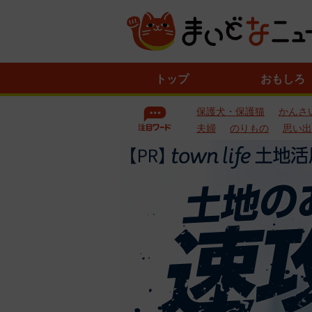
ニ
トップ
おもしろ
ュ
ー
保護犬・保護猫
かんさ
ス
一
夫婦
のりもの
思い出
覧