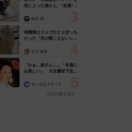
気に入った猫さん、”友達”を
ヨイショヨイショとご招待、
毛づくろいでおもてなし
椎名 碧
保護猫カフェでひとりぼっち
だった「耳が聞こえないシニ
ア猫」と運命の出会い→重度
のペットロスで適応障害だっ
古川 諭香
た女性の人生が一変
「わぁ…姐さん…」「永遠に
お美しい」 大女優岩下志麻
さん、写真家のインスタに登
場
まいどなメディア
６位以降を見る