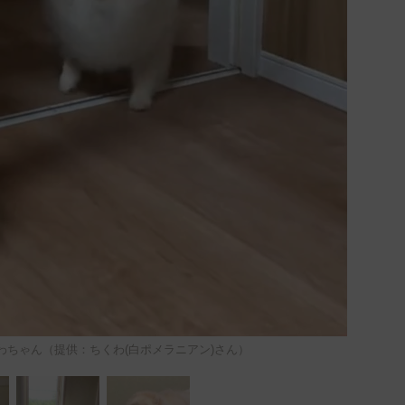
わちゃん（提供：ちくわ(白ポメラニアン)さん）