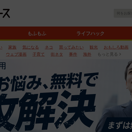
もふもふ
ライフハック
い
家族
気になる
ネコ
買ってみたい
観光
おもしろ動画
ウェブ漫画
子育て
街ネタ
事件
海外
もっと見る