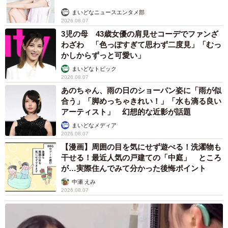
まいどなニュースエンタメ部
2026.08.07
3児の母 43歳女優の肩見せコーデでファンざ
わざわ 「色っぽすぎて思わず二度見」「むっ
かしからずっと可愛い」
まいどなトピック
2026.08.07
あのちゃん、雨の日のショーパン姿に「雨が似
合う」「脚めっちゃきれい！」「水も滴る良い
アーティスト」 幻想的な近影が話題
まいどなメディア
2026.08.07
【漫画】周囲の目を気にせず遊べる！洗濯物も
干せる！最近人気の戸建ての「中庭」 ところ
が…実際住んでみて分かった後悔ポイント
中瀬 えみ
2026.08.07