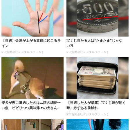
【当選】金運が上がる直前に起こるサ
宝くじ当たる人は“たまたま”じゃな
イン
い?!
PR(合同会社デジタルファーム )
PR(合同会社デジタルファーム )
柴犬が夜に遭遇したのは…謎の細長〜
【当選した人が暴露】宝くじ運が動く
い魚 ビビりつつ興味津々の犬さん、
時、必ずある前触れ
この後どうな...
PR(合同会社デジタルファーム )