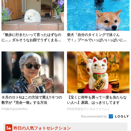
「散歩に行きたいって言ったはずなの
柴犬「自分のタイミングで泳ぐん
に…」ダルそうなお顔でうずくまる犬
で！」プールでいっぱいいっぱいにな
さんに爆笑「...
る犬さんに共感の...
８月のロト6はこの方法で買え!!６つの
【宝くじ何年も買って一度も当たらな
数字が『完全一致』する方法
い人へ】原因、はっきりしてます
PR(株式会社MURA)
PR(合同会社デジタルファーム )
Recommended by
昨日の人気フォトセレクション