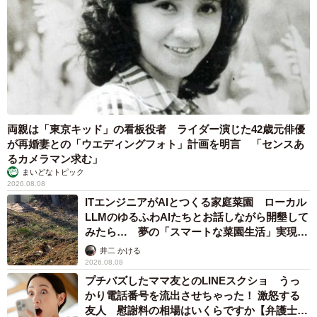
両親は「東京キッド」の看板役者 ライダー演じた42歳元俳優
が再婚妻との「ウエディングフォト」計画を明言 「センスあ
るカメラマン求む」
まいどなトピック
2026.08.08
ITエンジニアがAIとつくる家庭菜園 ローカル
LLMのゆるふわAIたちとお話しながら開墾して
みたら… 夢の「スマートな菜園生活」実現な
るか
井二 かける
2026.08.08
プチバズしたママ友とのLINEスクショ うっ
かり電話番号を流出させちゃった！ 激怒する
友人 慰謝料の相場はいくらですか【弁護士が