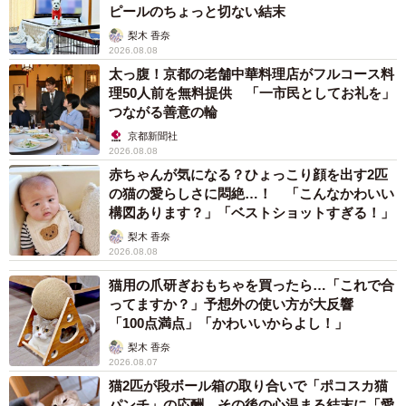
ピールのちょっと切ない結末
梨木 香奈
2026.08.08
太っ腹！京都の老舗中華料理店がフルコース料
理50人前を無料提供 「一市民としてお礼を」
つながる善意の輪
京都新聞社
2026.08.08
赤ちゃんが気になる？ひょっこり顔を出す2匹
の猫の愛らしさに悶絶…！ 「こんなかわいい
構図あります？」「ベストショットすぎる！」
梨木 香奈
2026.08.08
猫用の爪研ぎおもちゃを買ったら…「これで合
ってますか？」予想外の使い方が大反響
「100点満点」「かわいいからよし！」
梨木 香奈
2026.08.07
猫2匹が段ボール箱の取り合いで「ポコスカ猫
パンチ」の応酬 その後の心温まる結末に「愛