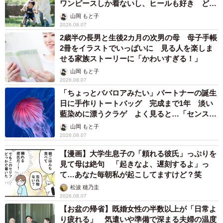
ワンピースしか着ないし、ヒールも好き どの
へんが…
山岡 もと子
2026.08.07
2歳半の長男と生後2カ月の次男の母 母子手帳
2冊をイラストでいっぱいに 見る人を楽しま
せる家族ストーリーに「かわいすぎる！」
山岡 もと子
2026.08.07
「ちょっとババロアみたい」パートナーの誕生
日に手作りトートバッグ 完成まで1年 淡い
藍染めに漂うクラゲ よく見ると…「センスす
ごい」
山岡 もと子
2026.08.07
【漫画】大学生息子の「頼れる彼氏」っぷりを
見て母は絶句 「起きなよ、遅刻するよ」っ
て…あなた毎朝私が起こしてますけど？笑
松波 穂乃圭
2026.08.07
【お盆の帰省】既婚女性の半数以上が「日常よ
り疲れる」 気遣いや準備で深まる夫婦の温度