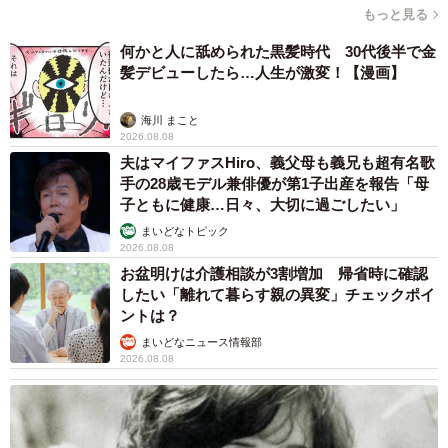
もっと見る
何かと人に舐められた黒髪時代 30代後半で金
髪デビューしたら…人生が激変！【漫画】
海川 まこと
2026.08.08
夫はマイファスHiro、義父母も義兄も超有名歌
手の28歳モデル兼俳優が第1子出産を報告「母
子ともに健康…日々、大切に過ごしたい」
まいどなトピック
2026.08.08
お盆明けは介護相談が3割増加 帰省時に確認
したい「離れて暮らす親の異変」チェックポイ
ントは？
まいどなニュース情報部
2026.08.08