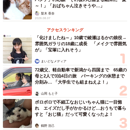
～！」「おばちゃん泣きそうや…」
梨木 香奈
2026.08.07
アクセスランキング
「化けましたね～」10歳で綾瀬はるかの娘役→
雰囲気ガラリの18歳に成長 「メイクで雰囲気
が」「宝塚に入れそう」
まいどなメディア
72歳父、軽自動車で新潟から四国まで 65歳の
母と2人で3泊4日の旅 パーキングの休憩まで
分刻み… 「大学生でも組まねえよ！」
山岡 もと子
ボロボロで不細工なおじいちゃん猫に一目惚
れ エイズだし手がかかるけど…おうちで暮ら
すと「おじ猫」だって可愛くなったよ！
鶴野 浩己