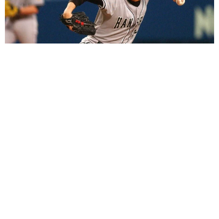
「こんなかわいい子おるん！？」大阪出身のUHB26歳アナが話
題…父は元プロ野球選手 「アイドルさんよりかわいい」「め
ちゃ爽やか」
まいどなメディア
2026.08.07
世界一周中に3度も出会った運命的カップル
口では言えない「ジョージアの熱い夜」に「も
うやめぇや！」藤井が猛ツッコミ連発【新婚さ
ん】
まいどなニュース
2026.08.07
「国産マッチでもバズりたい」願いかなった！