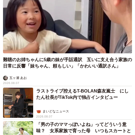
難聴のお姉ちゃんに5歳の妹が手話通訳 互いに支え合う家族の
日常に反響「妹ちゃん、頼もしい」「かわいい通訳さん」
五ヶ瀬 あお
2026.08.07
ラストライブ控えるT-BOLAN森友嵐士 にし
たん社長がTikTok内で独占インタビュー
まいどなニュース
2026.08.07
「男の子のママっぽいよね」ってどういう意
味？ 女系家族で育った母 いつもスカートと