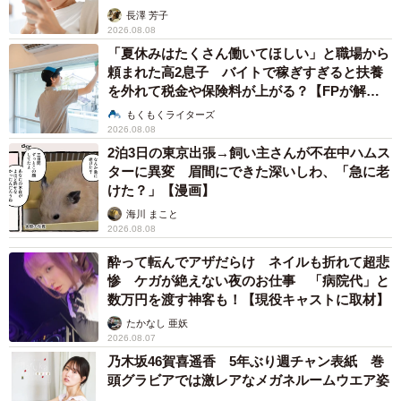
解説】
長澤 芳子
2026.08.08
「夏休みはたくさん働いてほしい」と職場から
頼まれた高2息子 バイトで稼ぎすぎると扶養
を外れて税金や保険料が上がる？【FPが解
説】
もくもくライターズ
2026.08.08
2泊3日の東京出張→飼い主さんが不在中ハムス
ターに異変 眉間にできた深いしわ、「急に老
けた？」【漫画】
海川 まこと
2026.08.08
酔って転んでアザだらけ ネイルも折れて超悲
惨 ケガが絶えない夜のお仕事 「病院代」と
数万円を渡す神客も！【現役キャストに取材】
たかなし 亜妖
2026.08.07
乃木坂46賀喜遥香 5年ぶり週チャン表紙 巻
頭グラビアでは激レアなメガネルームウエア姿