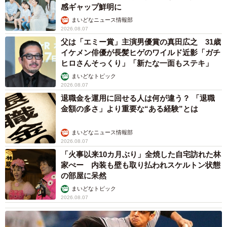
感ギャップ鮮明に
まいどなニュース情報部
2026.08.07
父は「エミー賞」主演男優賞の真田広之 31歳
イケメン俳優が長髪ヒゲのワイルド近影「ガチ
ヒロさんそっくり」「新たな一面もステキ」
まいどなトピック
2026.08.07
退職金を運用に回せる人は何が違う？ 「退職
金額の多さ」より重要な“ある経験”とは
まいどなニュース情報部
2026.08.07
「火事以来10カ月ぶり」全焼した自宅訪れた林
家ぺー 内装も壁も取り払われスケルトン状態
の部屋に呆然
まいどなトピック
2026.08.07