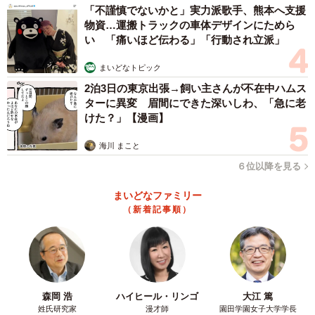
「不謹慎でないかと」実力派歌手、熊本へ支援
物資…運搬トラックの車体デザインにためら
い 「痛いほど伝わる」「行動され立派」
まいどなトピック
2泊3日の東京出張→飼い主さんが不在中ハムス
ターに異変 眉間にできた深いしわ、「急に老
けた？」【漫画】
海川 まこと
６位以降を見る
まいどなファミリー
（新着記事順）
森岡 浩
ハイヒール・リンゴ
大江 篤
姓氏研究家
漫才師
園田学園女子大学学長