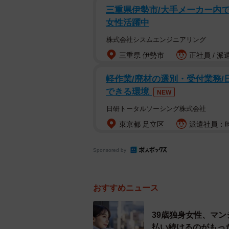
三重県伊勢市/大手メーカー内での
女性活躍中
株式会社シスムエンジニアリング
三重県 伊勢市
正社員 / 派
軽作業/廃材の選別・受付業務/
できる環境
NEW
日研トータルソーシング株式会社
東京都 足立区
派遣社員：時
Sponsored by
おすすめニュース
39歳独身女性、マン
払い続けるのがもっ