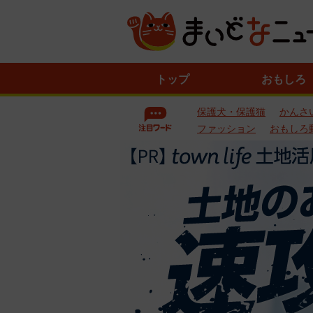
ニ
トップ
おもしろ
ュ
ー
保護犬・保護猫
かんさ
ス
一
ファッション
おもしろ
覧