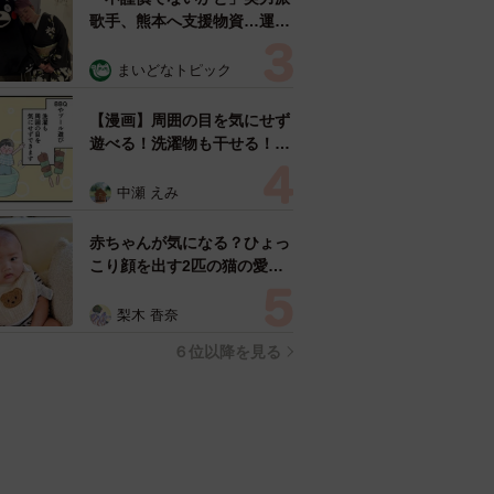
歌手、熊本へ支援物資…運搬
トラックの車体デザインにた
めらい 「痛いほど伝わる」
まいどなトピック
「行動され立派」
【漫画】周囲の目を気にせず
遊べる！洗濯物も干せる！最
近人気の戸建ての「中庭」
ところが…実際住んでみて分
中瀬 えみ
かった後悔ポイント
赤ちゃんが気になる？ひょっ
こり顔を出す2匹の猫の愛ら
しさに悶絶…！ 「こんなか
わいい構図あります？」「ベ
梨木 香奈
ストショットすぎる！」
６位以降を見る