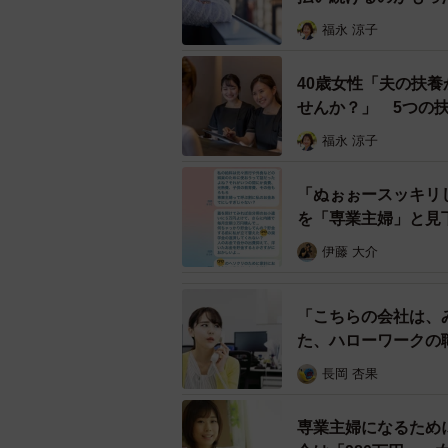
福永 涼子
40歳女性「夫の扶
せんか？」 5つの扶
福永 涼子
「ぬぉぉースッキリし
を「専業主婦」と見
伊藤 大介
「こちらの会社は、
た、ハローワークの
長岡 杏果
専業主婦になるため