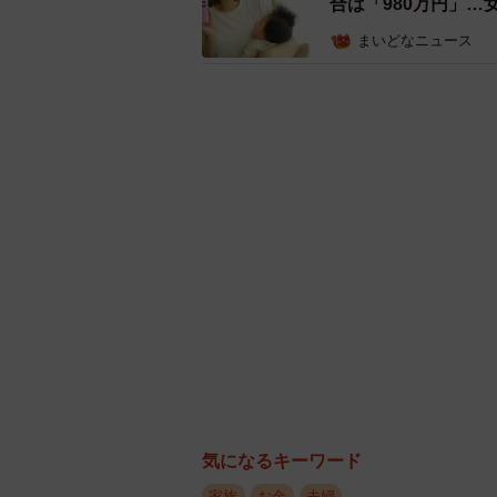
合は「980万円」…女
まいどなニュース
気になるキーワード
家族
お金
夫婦