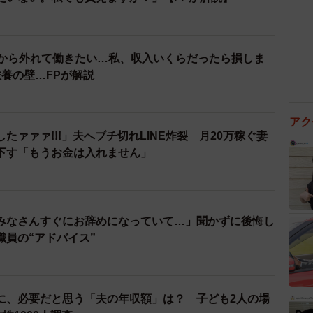
養から外れて働きたい…私、収入いくらだったら損しま
養の壁…FPが解説
アク
たァァァ!!!」夫へブチ切れLINE炸裂 月20万稼ぐ妻
下す「もうお金は入れません」
みなさんすぐにお辞めになっていて…」聞かずに後悔し
職員の“アドバイス”
に、必要だと思う「夫の年収額」は？ 子ども2人の場