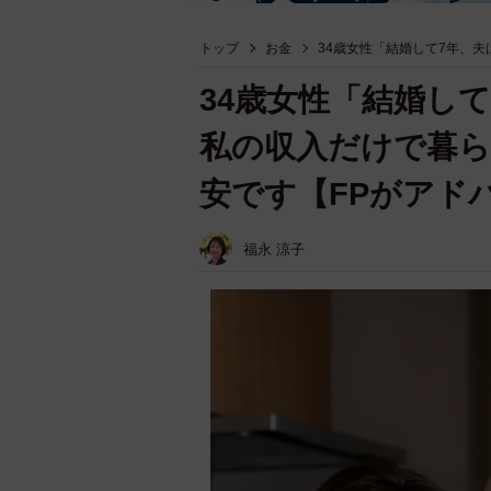
トップ
お金
34歳女性「結婚して7年、
34歳女性「結婚し
私の収入だけで暮ら
安です【FPがアド
福永 涼子