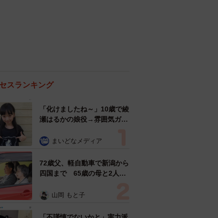
セスランキング
「化けましたね～」10歳で綾
瀬はるかの娘役→雰囲気ガラ
リの18歳に成長 「メイクで
雰囲気が」「宝塚に入れそ
まいどなメディア
う」
72歳父、軽自動車で新潟から
四国まで 65歳の母と2人で
3泊4日の旅 パーキングの休
憩まで分刻み… 「大学生で
山岡 もと子
も組まねえよ！」
「不謹慎でないかと」実力派