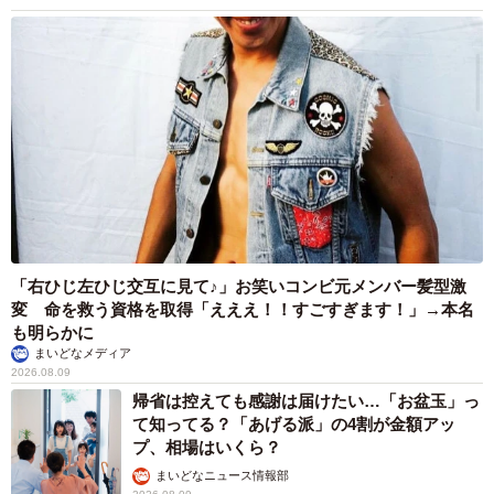
「右ひじ左ひじ交互に見て♪」お笑いコンビ元メンバー髪型激
変 命を救う資格を取得「えええ！！すごすぎます！」→本名
も明らかに
まいどなメディア
2026.08.09
帰省は控えても感謝は届けたい…「お盆玉」っ
て知ってる？「あげる派」の4割が金額アッ
プ、相場はいくら？
まいどなニュース情報部