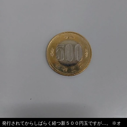
発行されてからしばらく経つ新５００円玉ですが…。 ※オ