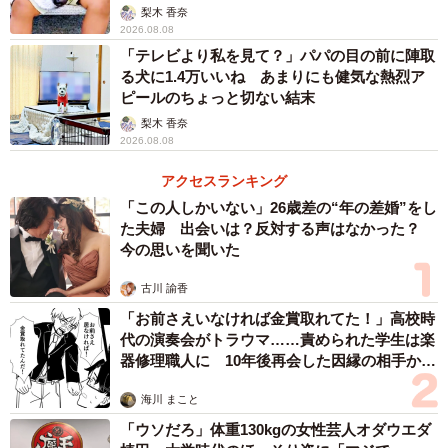
「尊…」
梨木 香奈
2026.08.08
「テレビより私を見て？」パパの目の前に陣取
る犬に1.4万いいね あまりにも健気な熱烈ア
ピールのちょっと切ない結末
梨木 香奈
2026.08.08
アクセスランキング
「この人しかいない」26歳差の“年の差婚”をし
た夫婦 出会いは？反対する声はなかった？
今の思いを聞いた
古川 諭香
「お前さえいなければ金賞取れてた！」高校時
代の演奏会がトラウマ……責められた学生は楽
器修理職人に 10年後再会した因縁の相手から
思わぬ申し出【漫画】
海川 まこと
「ウソだろ」体重130kgの女性芸人オダウエダ