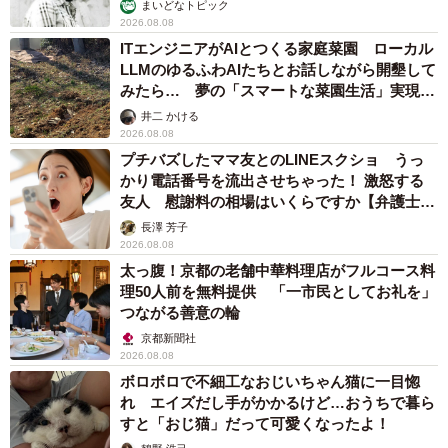
む」
まいどなトピック
2026.08.08
ITエンジニアがAIとつくる家庭菜園 ローカル
LLMのゆるふわAIたちとお話しながら開墾して
みたら… 夢の「スマートな菜園生活」実現な
るか
井二 かける
2026.08.08
プチバズしたママ友とのLINEスクショ うっ
かり電話番号を流出させちゃった！ 激怒する
友人 慰謝料の相場はいくらですか【弁護士が
解説】
長澤 芳子
2026.08.08
太っ腹！京都の老舗中華料理店がフルコース料
理50人前を無料提供 「一市民としてお礼を」
つながる善意の輪
京都新聞社
2026.08.08
ボロボロで不細工なおじいちゃん猫に一目惚
れ エイズだし手がかかるけど…おうちで暮ら
すと「おじ猫」だって可愛くなったよ！