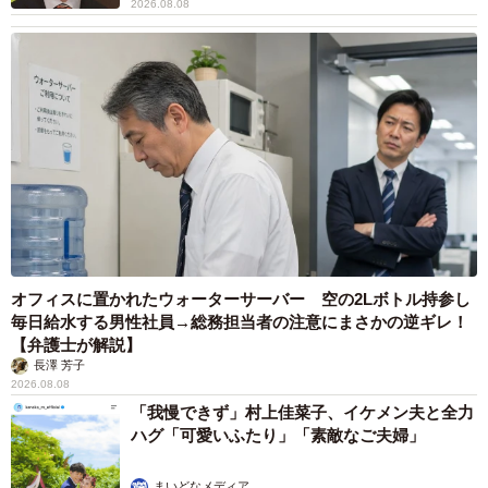
2026.08.08
オフィスに置かれたウォーターサーバー 空の2Lボトル持参し
毎日給水する男性社員→総務担当者の注意にまさかの逆ギレ！
【弁護士が解説】
長澤 芳子
2026.08.08
「我慢できず」村上佳菜子、イケメン夫と全力
ハグ「可愛いふたり」「素敵なご夫婦」
まいどなメディア