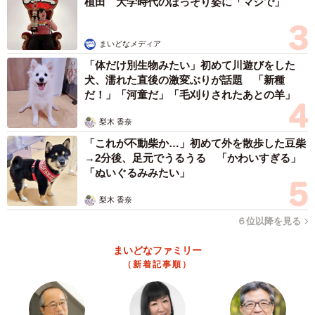
植田 大学時代のほっそり姿に「マジで」
まいどなメディア
「体だけ別生物みたい」初めて川遊びをした
犬、濡れた直後の激変ぶりが話題 「新種
だ！」「河童だ」「毛刈りされたあとの羊」
梨木 香奈
「これが不動柴か…」初めて外を散歩した豆柴
→2分後、足元でうるうる 「かわいすぎる」
「ぬいぐるみみたい」
梨木 香奈
６位以降を見る
まいどなファミリー
（新着記事順）