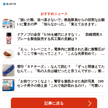
おすすめニュース
「脱いだ靴、並べ直さないで」救急隊員からの切実なお願
いに驚きの声 「知らなかった」「覚えておきます」
ドアノブの金言「5-56を鍵穴にさすな！」 防錆潤滑ス
プレーを製造販売する呉工業の見解は？
「えっ、トレーごと？」電車内に放置された器に衝撃広が
る「ここで食べたってこと？」「こんな光景初めて」 JR
東日本に見解を聞いた
雪印「６Ｐチーズ」←なんて読む？ 「ずっと間違えてた
なんて…」「私の人生は嘘だったと言うんですか…」衝撃
広がる
「お前ウソつくなよ！」警官を激怒させた免許写真 190
センチ男子の萌え姿「これで免許取れるの!?」「可愛い」
記事に戻る