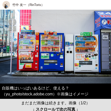
竹中 友一（RinToris）
自販機はいっぱいあるけど、使える？
（yu_photo/stock.adobe.com）※画像はイメージ
まだまだ画像は続きます。画像（1/2）
↓ スクロールで次の写真 ↓