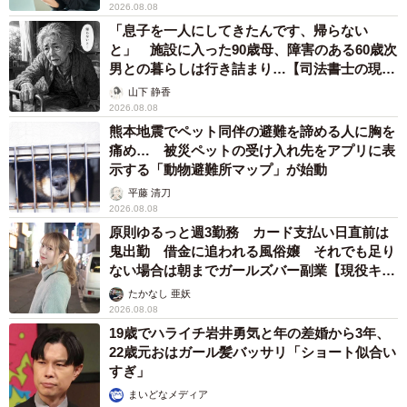
2026.08.08
「息子を一人にしてきたんです、帰らない
と」 施設に入った90歳母、障害のある60歳次
男との暮らしは行き詰まり…【司法書士の現場
から】
山下 静香
2026.08.08
熊本地震でペット同伴の避難を諦める人に胸を
痛め… 被災ペットの受け入れ先をアプリに表
示する「動物避難所マップ」が始動
平藤 清刀
2026.08.08
原則ゆるっと週3勤務 カード支払い日直前は
鬼出勤 借金に追われる風俗嬢 それでも足り
ない場合は朝までガールズバー副業【現役キャ
ストに取材】
たかなし 亜妖
2026.08.08
19歳でハライチ岩井勇気と年の差婚から3年、
22歳元おはガール髪バッサリ「ショート似合い
すぎ」
まいどなメディア