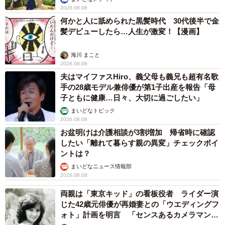
2026.08.08
何かと人に舐められた黒髪時代 30代後半で金
髪デビューしたら…人生が激変！【漫画】
海川 まこと
2026.08.08
夫はマイファスHiro、義父母も義兄も超有名歌
手の28歳モデル兼俳優が第1子出産を報告「母
子ともに健康…日々、大切に過ごしたい」
まいどなトピック
2026.08.08
お盆明けは介護相談が3割増加 帰省時に確認
したい「離れて暮らす親の異変」チェックポイ
ントは？
まいどなニュース情報部
2026.08.08
両親は「東京キッド」の看板役者 ライダー演
じた42歳元俳優が再婚妻との「ウエディングフ
ォト」計画を明言 「センスあるカメラマン求