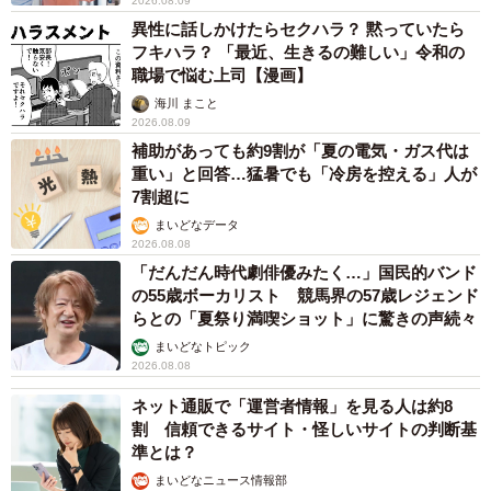
2026.08.09
異性に話しかけたらセクハラ？ 黙っていたら
フキハラ？ 「最近、生きるの難しい」令和の
職場で悩む上司【漫画】
海川 まこと
2026.08.09
補助があっても約9割が「夏の電気・ガス代は
重い」と回答…猛暑でも「冷房を控える」人が
7割超に
まいどなデータ
2026.08.08
「だんだん時代劇俳優みたく…」国民的バンド
の55歳ボーカリスト 競馬界の57歳レジェンド
らとの「夏祭り満喫ショット」に驚きの声続々
まいどなトピック
2026.08.08
ネット通販で「運営者情報」を見る人は約8
割 信頼できるサイト・怪しいサイトの判断基
準とは？
まいどなニュース情報部