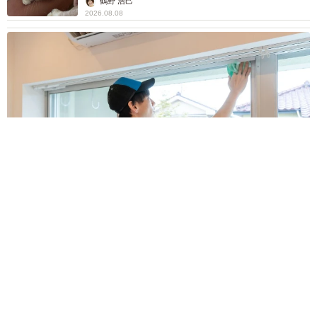
鶴野 浩己
2026.08.08
「夏休みはたくさん働いてほしい」と職場から頼まれた高2息
子 バイトで稼ぎすぎると扶養を外れて税金や保険料が上が
る？【FPが解説】
もくもくライターズ
2026.08.08
2泊3日の東京出張→飼い主さんが不在中ハムス
ターに異変 眉間にできた深いしわ、「急に老
けた？」【漫画】