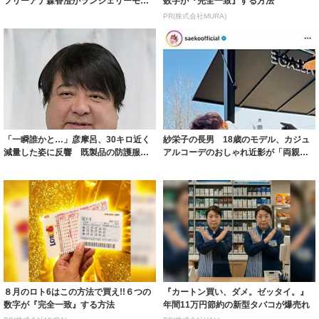
フリーアナ森香澄がランジェリーモデ
数字が『完全一致』する方法
ルに ｢PE...
PR(株式会社MURA)
「一瞬誰かと…」彦摩呂、30キロ近く
紗栄子の長男 18歳のモデル、カジュ
減量した姿に反響 既製品の防護服が
アルコーデのおしゃれ近影が「両親の
着られると...
いいとこ取...
８月のロト6はこの方法で買え!!６つの
『カートン買い、ダメ。ゼッタイ。』
数字が『完全一致』する方法
年間11万円節約の新型タバコが爆売れ