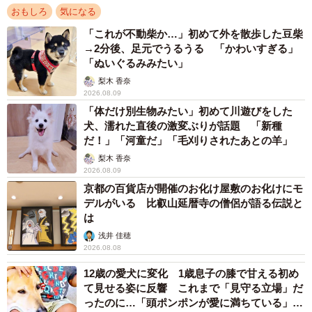
おもしろ
気になる
「これが不動柴か…」初めて外を散歩した豆柴
→2分後、足元でうるうる 「かわいすぎる」
「ぬいぐるみみたい」
梨木 香奈
2026.08.09
「体だけ別生物みたい」初めて川遊びをした
犬、濡れた直後の激変ぶりが話題 「新種
だ！」「河童だ」「毛刈りされたあとの羊」
梨木 香奈
2026.08.09
京都の百貨店が開催のお化け屋敷のお化けにモ
デルがいる 比叡山延暦寺の僧侶が語る伝説と
は
浅井 佳穂
2026.08.08
12歳の愛犬に変化 1歳息子の膝で甘える初め
て見せる姿に反響 これまで「見守る立場」だ
ったのに…「頭ポンポンが愛に満ちている」