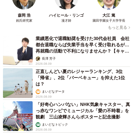
森岡 浩
ハイヒール・リンゴ
大江 篤
姓氏研究家
漫才師
園田学園女子大学学長
もっと見る
業績悪化で退職勧奨を受けた30代会社員 会社
都合退職ならば失業手当を早く受け取れるが…
再就職の活動で不利になりませんか？【キャリ
アカウンセラーが解説】
長澤 芳子
2026.08.09
正直しんどい夏のレジャーランキング、3位
「帰省」、2位「バーベキュー」を抑えた1位
は？
まいどなデータ
2026.08.09
「好奇心ハンパない」NHK気象キャスター、真
っ赤なワンピでミュージカル「愛の不時着」を
観劇 三山凌輝さんらポスターと記念撮影
まいどなトピック
2026.08.09