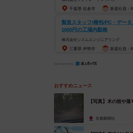
千葉県 佐倉市
派遣社員：時
製造スタッフ/梱包/PC・データ
1600円の工場内勤務
株式会社シスムエンジニアリング
三重県 伊勢市
派遣社員：時
Sponsored by
おすすめニュース
【写真】木の枝や落
京都新聞社