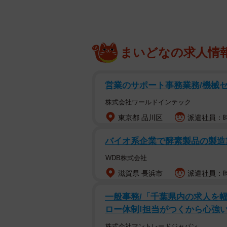
まいどなの求人情
営業のサポート事務業務/機械セ
株式会社ワールドインテック
東京都 品川区
派遣社員：時
バイオ系企業で酵素製品の製造
WDB株式会社
滋賀県 長浜市
派遣社員：時給
一般事務/「千葉県内の求人を
ロー体制!担当がつくから心強い
株式会社マントレードジャパン