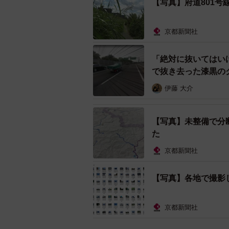
【写真】府道801号
京都新聞社
「絶対に抜いてはいけ
で抜き去った漆黒の
伊藤 大介
【写真】未整備で分
た
京都新聞社
【写真】各地で撮影
京都新聞社