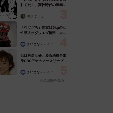
れてた！」高校時代の演奏会
がトラウマ……責められた学
生は楽器修理職人に 10年後
海川 まこと
再会した因縁の相手から思わ
ぬ申し出【漫画】
「ウソだろ」体重130kgの女
性芸人オダウエダ植田 大学
時代のほっそり姿に「マジ
で」
まいどなメディア
母は有名女優、慶応幼稚舎出
身CBCアナのノースリーブ姿
「育ちの良さが表情に表れて
る」「天使の笑顔」
まいどなメディア
６位以降を見る