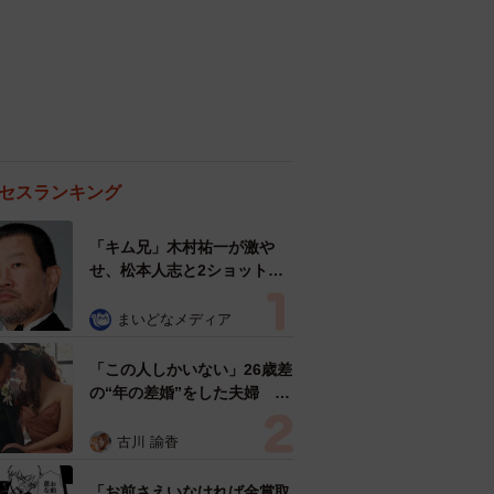
セスランキング
「キム兄」木村祐一が激や
せ、松本人志と2ショット
「一瞬、分からなかったわ」
「テキヤの兄さん」
まいどなメディア
「この人しかいない」26歳差
の“年の差婚”をした夫婦 出
会いは？反対する声はなかっ
た？ 今の思いを聞いた
古川 諭香
「お前さえいなければ金賞取