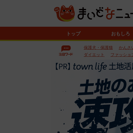
ニ
トップ
おもしろ
ュ
ー
保護犬・保護猫
かんさ
ス
一
ダイエット
ファッショ
覧