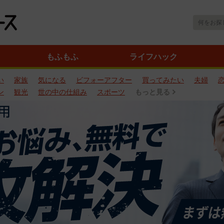
もふもふ
ライフハック
い
家族
気になる
ビフォーアフター
買ってみたい
夫婦
ン
観光
世の中の仕組み
スポーツ
もっと見る