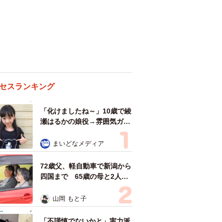
セスランキング
「化けましたね～」10歳で綾
瀬はるかの娘役→雰囲気ガラ
リの18歳に成長 「メイクで
雰囲気が」「宝塚に入れそ
まいどなメディア
う」
72歳父、軽自動車で新潟から
四国まで 65歳の母と2人で
3泊4日の旅 パーキングの休
憩まで分刻み… 「大学生で
山岡 もと子
も組まねえよ！」
「不謹慎でないかと」実力派