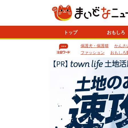
ニ
トップ
おもしろ
ュ
ー
保護犬・保護猫
かんさ
ス
一
ファッション
おもしろ
覧