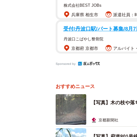
株式会社BEST JOBs
兵庫県 相生市
派遣社員：時給
受付/丹波口駅/パート募集/8月
丹波口こばやし整骨院
京都府 京都市
アルバイト・
Sponsored by
おすすめニュース
【写真】木の枝や落
京都新聞社
【写真】府道801号