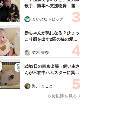
歌手、熊本へ支援物資…運搬
トラックの車体デザインにた
めらい 「痛いほど伝わる」
まいどなトピック
「行動され立派」
赤ちゃんが気になる？ひょっ
こり顔を出す2匹の猫の愛ら
しさに悶絶…！ 「こんなか
わいい構図あります？」「ベ
梨木 香奈
ストショットすぎる！」
2泊3日の東京出張→飼い主さ
んが不在中ハムスターに異
変 眉間にできた深いしわ、
「急に老けた？」【漫画】
海川 まこと
６位以降を見る