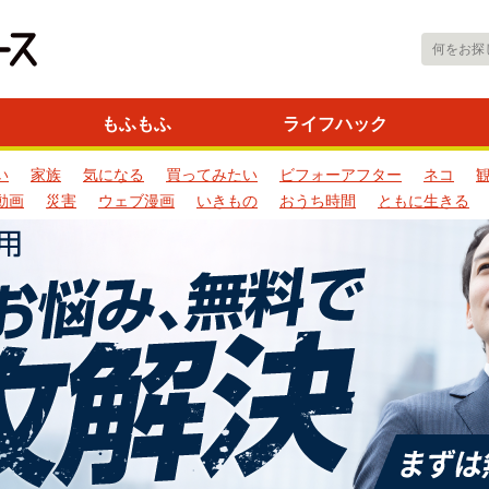
もふもふ
ライフハック
い
家族
気になる
買ってみたい
ビフォーアフター
ネコ
動画
災害
ウェブ漫画
いきもの
おうち時間
ともに生きる