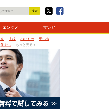
エンタメ
マンガ
観光
夫婦
のりもの
思い出
住まい
もっと見る