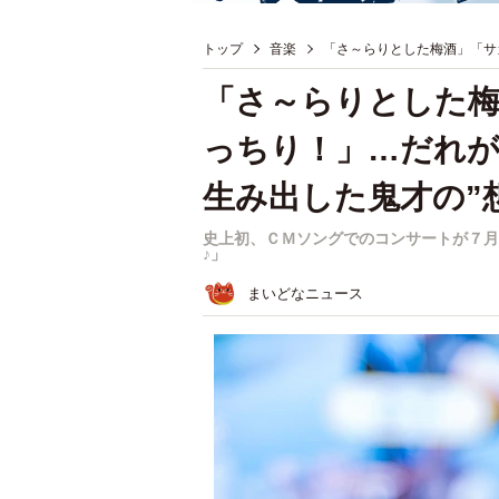
トップ
音楽
「さ～らりとした梅酒」「サ
「さ～らりとした梅
っちり！」…だれ
生み出した鬼才の”
史上初、ＣＭソングでのコンサートが７月
♪」
まいどなニュース