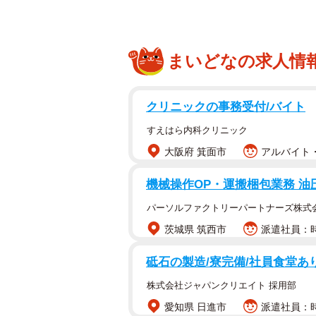
まいどなの求人情
クリニックの事務受付/バイト
すえはら内科クリニック
大阪府 箕面市
アルバイト・
機械操作OP・運搬梱包業務 油圧
パーソルファクトリーパートナーズ株式
茨城県 筑西市
派遣社員：時
砥石の製造/寮完備/社員食堂あり
株式会社ジャパンクリエイト 採用部
愛知県 日進市
派遣社員：時