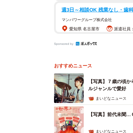
週3日～相談OK 残業なし・歯
マンパワーグループ株式会社
愛知県 名古屋市
派遣社員：
Sponsored by
おすすめニュース
【写真】７歳の頃か
ルジャンルで愛好
まいどなニュース
【写真】前代未聞…
まいどなニュース