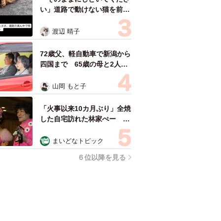
い」道路で動けない猫を前に
返された一言… 懸命に生き
ようとした4日間 「命の重
渡辺 晴子
さはみんな同じ」保護団体代
表の訴え
72歳父、軽自動車で新潟から
四国まで 65歳の母と2人で
3泊4日の旅 パーキングの休
憩まで分刻み… 「大学生で
山岡 もと子
も組まねえよ！」
「火事以来10カ月ぶり」全焼
した自宅訪れた林家ぺー 内
装も壁も取り払われスケルト
ン状態の部屋に呆然
まいどなトピック
６位以降を見る