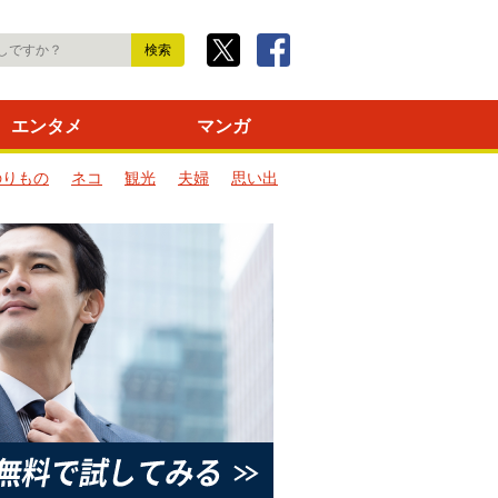
エンタメ
マンガ
のりもの
ネコ
観光
夫婦
思い出