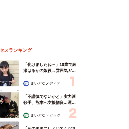
セスランキング
「化けましたね～」10歳で綾
瀬はるかの娘役→雰囲気ガラ
リの18歳に成長 「メイクで
雰囲気が」「宝塚に入れそ
まいどなメディア
う」
「不謹慎でないかと」実力派
歌手、熊本へ支援物資…運搬
トラックの車体デザインにた
めらい 「痛いほど伝わる」
まいどなトピック
「行動され立派」
「そのままにしといてくださ