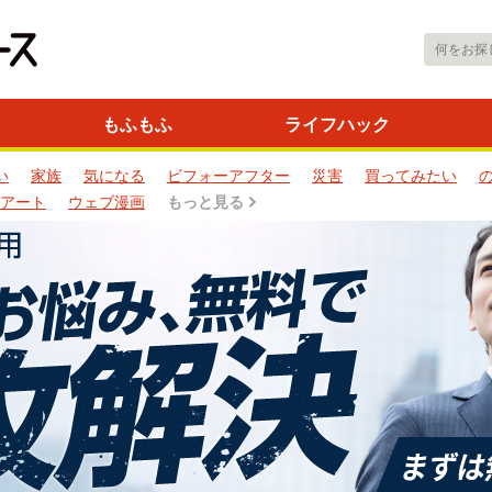
もふもふ
ライフハック
い
家族
気になる
ビフォーアフター
災害
買ってみたい
アート
ウェブ漫画
もっと見る