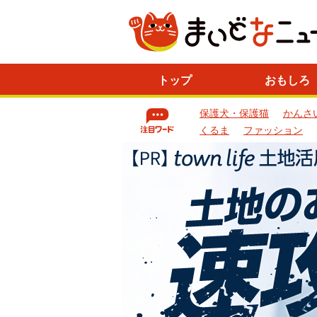
ニ
トップ
おもしろ
ュ
ー
保護犬・保護猫
かんさ
ス
一
くるま
ファッション
覧