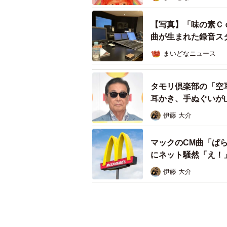
【写真】「味の素Ｃ
曲が生まれた録音ス
まいどなニュース
タモリ倶楽部の「空
耳かき、手ぬぐいが
伊藤 大介
マックのCM曲「ぱ
にネット騒然「え！
伊藤 大介