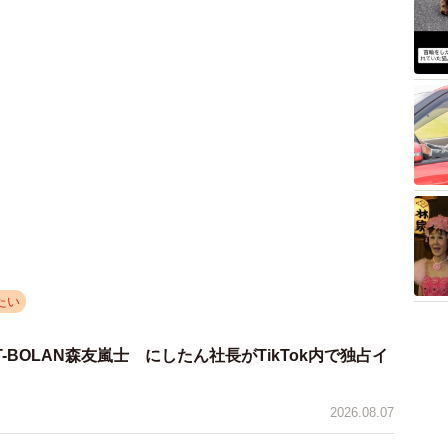
たい
-BOLAN森友嵐士 にしたん社長がTikTok内で独占イ
2026.08.07