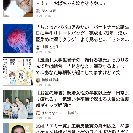
～！」「おばちゃん泣きそうや…」
梨木 香奈
2026.08.07
「ちょっとババロアみたい」パートナーの誕生
日に手作りトートバッグ 完成まで1年 淡い
藍染めに漂うクラゲ よく見ると…「センスす
ごい」
山岡 もと子
2026.08.07
【漫画】大学生息子の「頼れる彼氏」っぷりを
見て母は絶句 「起きなよ、遅刻するよ」っ
て…あなた毎朝私が起こしてますけど？笑
松波 穂乃圭
2026.08.07
【お盆の帰省】既婚女性の半数以上が「日常よ
り疲れる」 気遣いや準備で深まる夫婦の温度
感ギャップ鮮明に
まいどなニュース情報部
2026.08.07
父は「エミー賞」主演男優賞の真田広之 31歳
イケメン俳優が長髪ヒゲのワイルド近影「ガチ