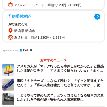
アルバイト・パート：時給1,120円～1,280円
予約受付対応
JPC株式会社
新潟県 新潟市
派遣社員：時給1,230円～1,538円
Sponsored by
おすすめニュース
2/4
アメリカ人が「マック行ったら牛丼しかなかった」と困惑
した店舗がコチラ 「すさまじく紛らわしいw」「全く同
マクドナルドのCMの最後に流れるフレーズは「ばだっばっばっばー♪」
じ色使いだから」
なの!?（提供画像）
雪印「６Ｐチーズ」←なんて読む？ 「ずっと間違えてた
なんて…」「私の人生は嘘だったと言うんですか…」衝撃
CMフレーズについて意外な歌い方を知らしめたのは、なち
広がる
ゅ。（@itacchiku）さんのツイートでした。
「どうやって停めたの？」とツッコミたくなる駐車の光景
におもしろ予想が続々寄せられ大喜利状態に