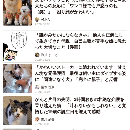
犬たちの反応に「ワンコ様でも戸惑うのね
（笑）」「困り顔がかわいい」
ANNA
2026.08.06
「誰かみたいにならなきゃ」 他人を正解にし
て生きてきた母親 自己主張が苦手な娘に教わ
った大切なこと【漫画】
海川 まこと
2026.08.06
「かわいいストーカーに追われています」甘え
ん坊な元保護猫 最後は飼い主にダイブする姿
に「間違いなく犬」「完全に親子」と反響
梨木 香奈
2026.08.06
がんと片目の失明、3時間おきの壮絶な介護を
乗り越えた猫 「叶わないかもしれない」と覚
悟した19歳の誕生日を迎えて感動
古川 諭香
2026.08.06