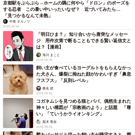
京都駅をぶらぶら→ホームの隅に何やら「ドロン」のポーズを
する忍者 この暑い中いったいなぜ？ 近づいてみたら…
「見つかるなんて未熟」
中将 タカノリ
2026.08.06
「明日ひま？」 知り合いから唐突なメッセー
ジ 用件次第で断ることもできる賢い返信文と
は？【漫画】
海川 まこと
2026.08.06
飼い主が食べているヨーグルトをもらえなかっ
た犬さん、爆裂に拗ねた顔がかわいすぎ「鼻息
フスフス」「反則レベル」
椎名 碧
2026.08.06
コガネムシを見つめる猫とパパ、偶然生まれた
神々しい構図が「宗教画のよう」と話題 「尊
い」「ていうかライオンキング」
梨木 香奈
2026.08.06
髪をバッサリと切った飼い主が帰宅すると→愛