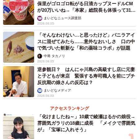
保里がゴロゴロ転がる日清カップヌードルCM
が20万いいね→「本家」総院長も体張って31万
いいね
まいどなニュース調査部
2026.08.05
「そんなわけない…と思ったけど」バニラアイ
スに混ぜてみたら……意外なおいしさ 口の中
で気づいた斬新な「和の薬味コラボ」が話題
中将 タカノリ
3/4
2026.08.05
逆参観日？ はんにゃ川島の高級すし店に元妻
「マクドナルドかるた」の読み札（左）にも確かに「ばだっばっばっば
と子どもが来店 緊張する寿司職人を前にプチ
ー♪」と書かれています。右が絵札（提供画像）
反抗期の娘さんの反応は？
まいどなメディア
「ばだっばっばっばー♪」はオフィシャルな読み方なのでし
2026.08.02
ょうか？マクドナルドの回答は以下の通りでした。
アクセスランキング
「化けましたね～」10歳で綾瀬はるかの娘役→
「グローバルの公式の歌詞は『ばだっばっばっばー』です
雰囲気ガラリの18歳に成長 「メイクで雰囲気
が、CMではマクドナルドらしさに加えて、ワクワク感や楽
が」「宝塚に入れそう」
しさをお届けするため、それぞれの商品やプロモーション