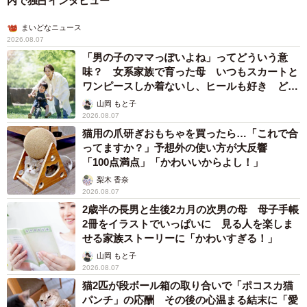
内で独占インタビュー
まいどなニュース
2026.08.07
「男の子のママっぽいよね」ってどういう意
味？ 女系家族で育った母 いつもスカートと
ワンピースしか着ないし、ヒールも好き どの
へんが…
山岡 もと子
2026.08.07
猫用の爪研ぎおもちゃを買ったら…「これで合
ってますか？」予想外の使い方が大反響
「100点満点」「かわいいからよし！」
梨木 香奈
2026.08.07
2歳半の長男と生後2カ月の次男の母 母子手帳
2冊をイラストでいっぱいに 見る人を楽しま
せる家族ストーリーに「かわいすぎる！」
山岡 もと子
2026.08.07
猫2匹が段ボール箱の取り合いで「ポコスカ猫
パンチ」の応酬 その後の心温まる結末に「愛