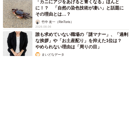
「カニにアジをあげると青くなる」ほんと
に！？ 「自然の染色技術が凄い」と話題に
その理由とは…？
竹中 友一（RinToris）
2026.08.06
誰も求めていない職場の「謎マナー」、「過剰
な挨拶」や「お土産配り」を抑えた1位は？
やめられない理由は「周りの目」
まいどなデータ
2026.08.06