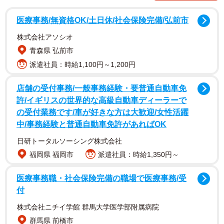
医療事務/無資格OK/土日休/社会保険完備/弘前市
株式会社アソシオ
青森県 弘前市
派遣社員：時給1,100円～1,200円
公式の歌詞はそうだけど…
店舗の受付事務/一般事務経験・要普通自動車免
許/イギリスの世界的な高級自動車ディーラーで
の受付業務です/車が好きな方は大歓迎/女性活躍
中/事務経験と普通自動車免許があればOK
日研トータルソーシング株式会社
福岡県 福岡市
派遣社員：時給1,350円～
医療事務職・社会保険完備の職場で医療事務/受
付
株式会社ニチイ学館 群馬大学医学部附属病院
群馬県 前橋市