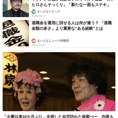
ヒロさんそっくり」「新たな一面もステキ」
まいどなトピック
2026.08.07
退職金を運用に回せる人は何が違う？ 「退職
金額の多さ」より重要な“ある経験”とは
まいどなニュース情報部
2026.08.07
「火事以来10カ月ぶり」全焼した自宅訪れた林家ぺー 内装も