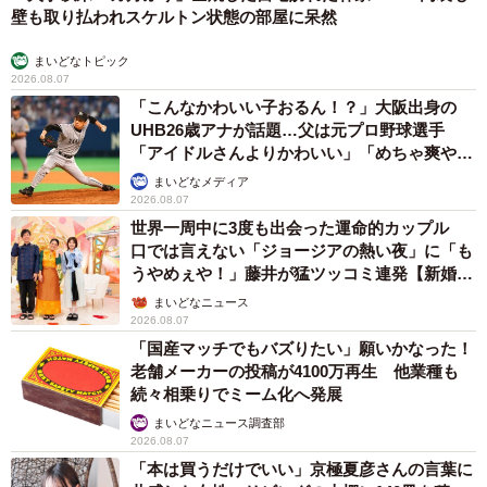
壁も取り払われスケルトン状態の部屋に呆然
まいどなトピック
2026.08.07
「こんなかわいい子おるん！？」大阪出身の
UHB26歳アナが話題…父は元プロ野球選手
「アイドルさんよりかわいい」「めちゃ爽や
か」
まいどなメディア
2026.08.07
世界一周中に3度も出会った運命的カップル
口では言えない「ジョージアの熱い夜」に「も
うやめぇや！」藤井が猛ツッコミ連発【新婚さ
ん】
まいどなニュース
2026.08.07
「国産マッチでもバズりたい」願いかなった！
老舗メーカーの投稿が4100万再生 他業種も
続々相乗りでミーム化へ発展
まいどなニュース調査部
2026.08.07
「本は買うだけでいい」京極夏彦さんの言葉に