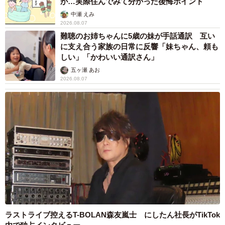
が…実際住んでみて分かった後悔ポイント
中瀬 えみ
2026.08.07
難聴のお姉ちゃんに5歳の妹が手話通訳 互い
に支え合う家族の日常に反響「妹ちゃん、頼も
しい」「かわいい通訳さん」
五ヶ瀬 あお
2026.08.07
ラストライブ控えるT-BOLAN森友嵐士 にしたん社長がTikTok