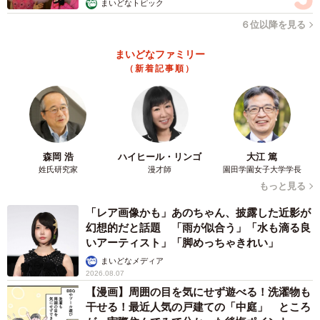
まいどなトピック
旦那「ぱらっぱっぱっぱー♪」
６位以降を見る
2人とも不正解。
pic.twitter.com/xnd8btJlUo
まいどなファミリー
（新着記事順）
— なちゅ。 (@itacchiku)
November 7, 2022
森岡 浩
ハイヒール・リンゴ
大江 篤
姓氏研究家
漫才師
園田学園女子大学学長
もっと見る
「レア画像かも」あのちゃん、披露した近影が
幻想的だと話題 「雨が似合う」「水も滴る良
いアーティスト」「脚めっちゃきれい」
まいどなメディア
2026.08.07
【漫画】周囲の目を気にせず遊べる！洗濯物も
干せる！最近人気の戸建ての「中庭」 ところ