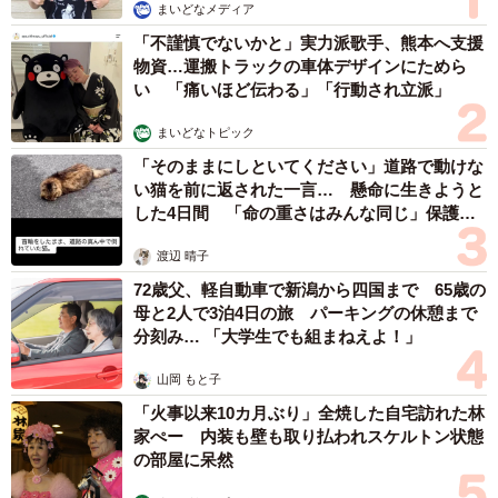
まいどなメディア
の世界観に合わせて柔軟に変えています」
「不謹慎でないかと」実力派歌手、熊本へ支援
物資…運搬トラックの車体デザインにためら
やはり「ばだっばっばっばー」が公式の歌詞だと言いま
い 「痛いほど伝わる」「行動され立派」
す。一方で、軽やかさや胸躍るリズム感を生み出すため、
「たらったったったー♪」「ぱらっぱっぱっぱー♪」という
まいどなトピック
歌い方も共存し得るといいます。
「そのままにしといてください」道路で動けな
い猫を前に返された一言… 懸命に生きようと
した4日間 「命の重さはみんな同じ」保護団
◇ ◇
体代表の訴え
渡辺 晴子
意外な公式見解でしたが、「たらったったったー♪」も「ぱ
72歳父、軽自動車で新潟から四国まで 65歳の
らっぱっぱっぱー♪」も否定しない柔軟なプロモーションの
母と2人で3泊4日の旅 パーキングの休憩まで
分刻み… 「大学生でも組まねえよ！」
結果、多様なフレーズが生まれたようです。これからもCM
のように楽しく、自由に歌っていきましょう。
山岡 もと子
「火事以来10カ月ぶり」全焼した自宅訪れた林
私「マクドナルドの歌ってさー」
家ぺー 内装も壁も取り払われスケルトン状態
の部屋に呆然
旦那「うん」
私「たらったったったー♪」