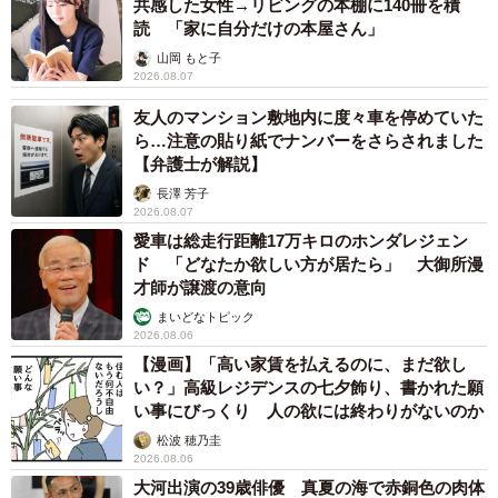
共感した女性→リビングの本棚に140冊を積
読 「家に自分だけの本屋さん」
山岡 もと子
2026.08.07
友人のマンション敷地内に度々車を停めていた
ら…注意の貼り紙でナンバーをさらされました
【弁護士が解説】
長澤 芳子
2026.08.07
愛車は総走行距離17万キロのホンダレジェン
ド 「どなたか欲しい方が居たら」 大御所漫
才師が譲渡の意向
まいどなトピック
2026.08.06
【漫画】「高い家賃を払えるのに、まだ欲し
い？」高級レジデンスの七夕飾り、書かれた願
い事にびっくり 人の欲には終わりがないのか
松波 穂乃圭
2026.08.06
大河出演の39歳俳優 真夏の海で赤銅色の肉体