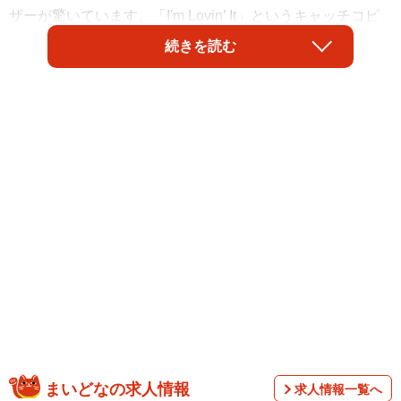
ザーが驚いています。「I'm Lovin’ It」というキャッチコピ
ーとともに流れるおなじみのフレーズですが、11月にハッ
続きを読む
ピーセットに付いてきた「マクドナルドかるた」には「ば
だっばっばっばー♪」とあります。「ぱらっぱっぱっぱー
♪」でも「たらったったったー♪」でもない読み方に
「え！」「マジか…」「知らなかった」とTwitter上は一時
騒然としました。でもCMでは「ばだっー」じゃなくて「ぱ
らっー」とか「たらっー」というフレーズもあったは
ず…。実際のところ、どうなんでしょう？マクドナルドに
聞きました。
まいどなの求人情報
求人情報一覧へ