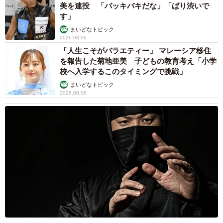
美を連投 「バッキバキだな」「ばり渋いで
す」
まいどなトピック
2026.08.06
「人生こそがバラエティー」 マレーシア移住
を報告した菊地亜美 子どもの教育考え「小学
校へ入学するこのタイミングで挑戦」
まいどなトピック
2026.08.06