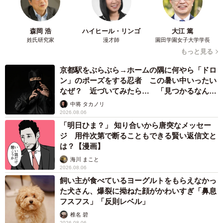
森岡 浩
ハイヒール・リンゴ
大江 篤
姓氏研究家
漫才師
園田学園女子大学学長
もっと見る
京都駅をぶらぶら→ホームの隅に何やら「ドロ
ン」のポーズをする忍者 この暑い中いったい
なぜ？ 近づいてみたら… 「見つかるなんて
未熟」
中将 タカノリ
2026.08.06
「明日ひま？」 知り合いから唐突なメッセー
ジ 用件次第で断ることもできる賢い返信文と
は？【漫画】
海川 まこと
2026.08.06
飼い主が食べているヨーグルトをもらえなかっ
た犬さん、爆裂に拗ねた顔がかわいすぎ「鼻息
フスフス」「反則レベル」
椎名 碧
2026.08.06