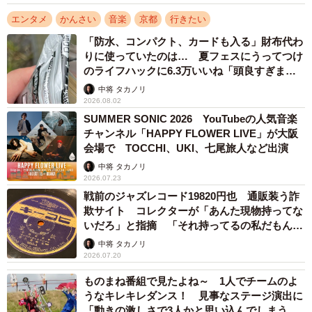
エンタメ
かんさい
音楽
京都
行きたい
「防水、コンパクト、カードも入る」財布代わ
りに使っていたのは… 夏フェスにうってつけ
のライフハックに6.3万いいね「頭良すぎま
す」
中将 タカノリ
2026.08.02
SUMMER SONIC 2026 YouTubeの人気音楽
チャンネル「HAPPY FLOWER LIVE」が大阪
会場で TOCCHI、UKI、七尾旅人など出演
中将 タカノリ
2026.07.23
戦前のジャズレコード19820円也 通販装う詐
欺サイト コレクターが「あんた現物持ってな
いだろ」と指摘 「それ持ってるの私だもん」
と論破
中将 タカノリ
2026.07.20
ものまね番組で見たよね～ 1人でチームのよ
うなキレキレダンス！ 見事なステージ演出に
「動きの激しさで3人かと思い込んでしまう…