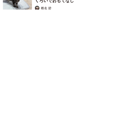
くろいでおもてなし
椎名 碧
2026.08.05
木の枝？エアコンの送風口から細長いものが… 昼休みの診療所
を襲った恐怖の生きもの【漫画】
海川 まこと
2026.08.05
保護猫カフェでひとりぼっちだった「耳が聞こ
えないシニア猫」と運命の出会い→重度のペッ