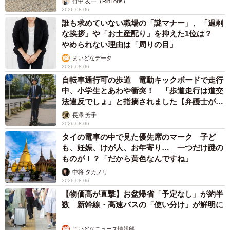
竹中 友一（RinToris）
2026.08.06
誰も求めていない職場の「謎マナー」、「過剰
な挨拶」や「お土産配り」を抑えた1位は？
やめられない理由は「周りの目」
まいどなデータ
2026.08.06
自転車通行可の歩道 電動キックボードで走行
中、小学生とあわや衝突！ 「歩道走行は道交
法違反でしょ」と指摘されました【弁護士が解
説】
長澤 芳子
2026.08.06
タイの電車の中で見た優先席のマーク 子ど
も、妊娠、けが人、お年寄り… 一つだけ謎の
ものが！？「だから黄色なんですね」
中将 タカノリ
2026.08.06
【物価高が直撃】お盆帰省「予定なし」が約半
数 新幹線・高速バスの「使い分け」が鮮明に
まいどなニュース情報部