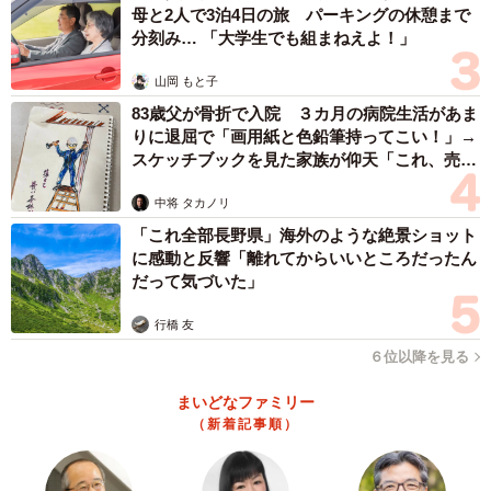
母と2人で3泊4日の旅 パーキングの休憩まで
分刻み… 「大学生でも組まねえよ！」
山岡 もと子
83歳父が骨折で入院 ３カ月の病院生活があま
りに退屈で「画用紙と色鉛筆持ってこい！」→
スケッチブックを見た家族が仰天「これ、売れ
ますよ…」
中将 タカノリ
「これ全部長野県」海外のような絶景ショット
に感動と反響「離れてからいいところだったん
だって気づいた」
行橋 友
６位以降を見る
まいどなファミリー
（新着記事順）