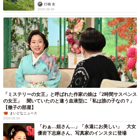
行橋 友
2026.08.06
「ミステリーの女王」と呼ばれた作家の娘は「2時間サスペンス
の女王」 聞いていたのと違う血液型に「私は誰の子なの？」
【徹子の部屋】
まいどなニュース
2026.08.06
「わぁ…姐さん…」「永遠にお美しい」 大女
優岩下志麻さん、写真家のインスタに登場