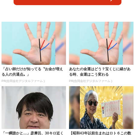
「占い師だけが知ってる〝お金が増え
あなたの金運はどう？宝くじに縁があ
る人の共通点〟」
る時、金運はこう変わる
PR(合同会社デジタルファーム )
PR(合同会社デジタルファーム )
「一瞬誰かと…」彦摩呂、30キロ近く
【昭和43年以前生まれはロト６この数