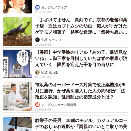
まいどなメディア
2026.08.05
「ふざけてません…真剣です」京都の老舗和菓
子店 次はカブトムシの幼虫 職人が手がけた
ゲテモノ和菓子 見事な造形に「気持ち悪いく
らいリアル」
中将 タカノリ
2026.08.05
【漫画】中学受験のリアル「あの子、最近見な
いね」…御三家を目指していたはずの家庭が消
えていく 限界を迎えた子を目の当りに
松波 穂乃圭
2026.08.05
市販薬のオーバードーズ対策で改正薬機法が5
月に施行、かぜ薬を購入した人の約6割が「法
改正を認知」乱用防止の指定成分とは？
まいどなニュース情報部
2026.08.05
紗栄子の長男 18歳のモデル、カジュアルコー
デのおしゃれ近影が「両親のいいとこ取りの美