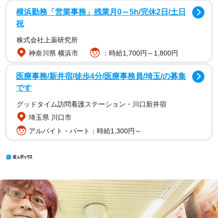
横浜勤務「営業事務」残業月0～5h/完休2日/土日
祝
株式会社上薬研究所
神奈川県 横浜市
：時給1,700円～1,800円
医療事務/新井宿/徒歩4分/医療事務員/埼玉/の募集
です
グッドタイム訪問看護ステーション・川口新井宿
埼玉県 川口市
アルバイト・パート：時給1,300円～