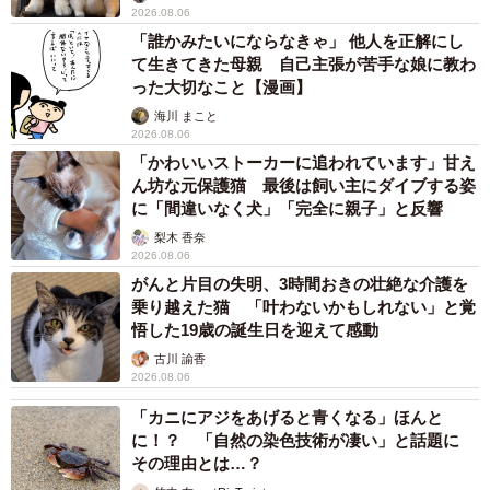
2026.08.06
「誰かみたいにならなきゃ」 他人を正解にし
て生きてきた母親 自己主張が苦手な娘に教わ
った大切なこと【漫画】
海川 まこと
2026.08.06
「かわいいストーカーに追われています」甘え
ん坊な元保護猫 最後は飼い主にダイブする姿
に「間違いなく犬」「完全に親子」と反響
梨木 香奈
2026.08.06
がんと片目の失明、3時間おきの壮絶な介護を
乗り越えた猫 「叶わないかもしれない」と覚
悟した19歳の誕生日を迎えて感動
古川 諭香
2026.08.06
「カニにアジをあげると青くなる」ほんと
に！？ 「自然の染色技術が凄い」と話題に
その理由とは…？