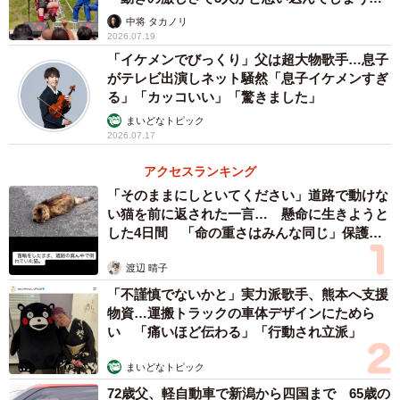
すごいな」
中将 タカノリ
2026.07.19
「イケメンでびっくり」父は超大物歌手…息子
がテレビ出演しネット騒然「息子イケメンすぎ
る」「カッコいい」「驚きました」
まいどなトピック
2026.07.17
アクセスランキング
「そのままにしといてください」道路で動けな
い猫を前に返された一言… 懸命に生きようと
した4日間 「命の重さはみんな同じ」保護団
体代表の訴え
渡辺 晴子
「不謹慎でないかと」実力派歌手、熊本へ支援
物資…運搬トラックの車体デザインにためら
い 「痛いほど伝わる」「行動され立派」
まいどなトピック
72歳父、軽自動車で新潟から四国まで 65歳の