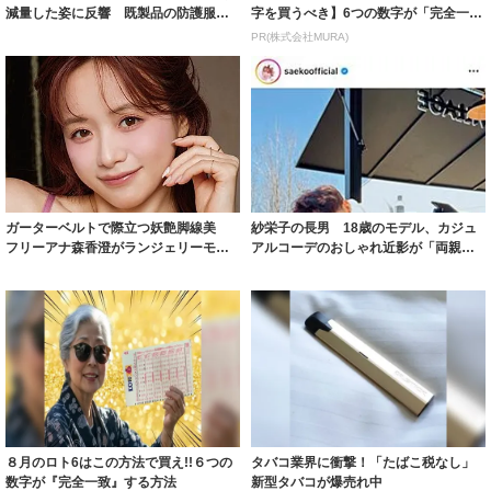
減量した姿に反響 既製品の防護服が
字を買うべき】6つの数字が「完全一
着られると...
致」する方...
PR(株式会社MURA)
ガーターベルトで際立つ妖艶脚線美
紗栄子の長男 18歳のモデル、カジュ
フリーアナ森香澄がランジェリーモデ
アルコーデのおしゃれ近影が「両親の
ルに ｢PE...
いいとこ取...
８月のロト6はこの方法で買え!!６つの
タバコ業界に衝撃！「たばこ税なし」
数字が『完全一致』する方法
新型タバコが爆売れ中