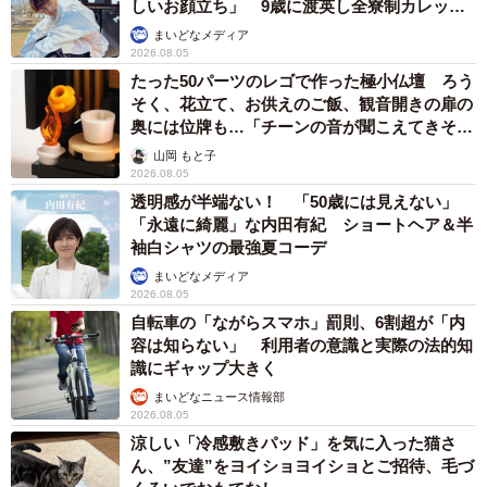
しいお顔立ち」 9歳に渡英し全寮制カレッジ
で学ぶ
まいどなメディア
2026.08.05
たった50パーツのレゴで作った極小仏壇 ろう
そく、花立て、お供えのご飯、観音開きの扉の
奥には位牌も…「チーンの音が聞こえてきそ
う」
山岡 もと子
2026.08.05
透明感が半端ない！ 「50歳には見えない」
「永遠に綺麗」な内田有紀 ショートヘア＆半
袖白シャツの最強夏コーデ
まいどなメディア
2026.08.05
自転車の「ながらスマホ」罰則、6割超が「内
容は知らない」 利用者の意識と実際の法的知
識にギャップ大きく
まいどなニュース情報部
2026.08.05
涼しい「冷感敷きパッド」を気に入った猫さ
ん、”友達”をヨイショヨイショとご招待、毛づ