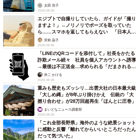
太田 浩子
2026.08.06
エジプトで自撮りしていたら、ガイドが「撮り
ますよ！」→ノリノリでポーズを取っていた
ら……スマホを返してもらえない 「日本人は
カモ代表かも」「私は6時間で3万円払った」
宮前 晶子
2026.08.06
「LINEのQRコードを添付して」社長をかたる
詐欺メール続々 社員を個人アカウントへ誘導
→最後は不正送金…求められる「だまされる前
提」の対策
井二 かける
2026.08.06
重みも歴史もズッシリ…出雲大社の日本最大級
「大しめ縄」が8年ぶり掛けかえ 伝統の「大
撚り合わせ」が28万回超再生「ほんとに圧巻」
まいどなニュース調査部
2026.08.06
「これ全部長野県」海外のような絶景ショット
に感動と反響「離れてからいいところだったん
だって気づいた」