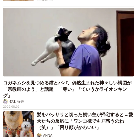
コガネムシを見つめる猫とパパ、偶然生まれた神々しい構図が
「宗教画のよう」と話題 「尊い」「ていうかライオンキン
グ」
梨木 香奈
2026.08.06
髪をバッサリと切った飼い主が帰宅すると→愛
犬たちの反応に「ワンコ様でも戸惑うのね
（笑）」「困り顔がかわいい」
ANNA