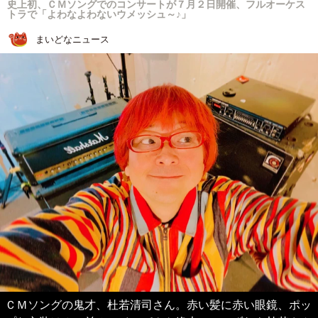
史上初、ＣＭソングでのコンサートが７月２日開催、フルオーケス
トラで「よわなよわないウメッシュ～♪」
まいどなニュース
ＣＭソングの鬼才、杜若清司さん。赤い髪に赤い眼鏡、ポッ