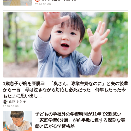
2026.08.06
1歳息子が腕を亜脱臼 「奥さん、専業主婦なのに」と夫の後輩
から一言 母は泣きながら対応し必死だった 何年もたった今
もたまに思い出し…
山岡 もと子
2026.08.06
子どもの学校外の学習時間が11年で2割減少
「家庭学習0分層」が約半数に達する深刻な実
態と広がる学習格差