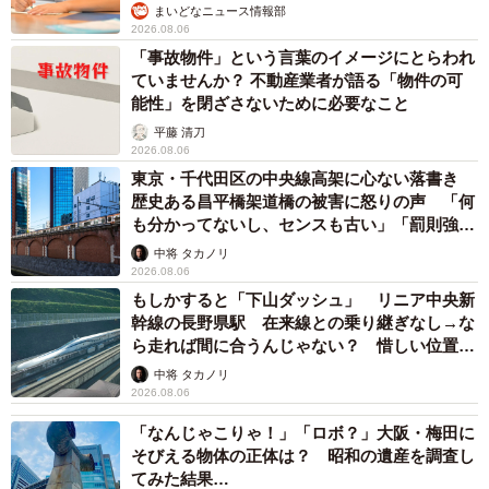
まいどなニュース情報部
2026.08.06
「事故物件」という言葉のイメージにとらわれ
ていませんか？ 不動産業者が語る「物件の可
能性」を閉ざさないために必要なこと
平藤 清刀
2026.08.06
東京・千代田区の中央線高架に心ない落書き
歴史ある昌平橋架道橋の被害に怒りの声 「何
も分かってないし、センスも古い」「罰則強化
して」
中将 タカノリ
2026.08.06
もしかすると「下山ダッシュ」 リニア中央新
幹線の長野県駅 在来線との乗り継ぎなし→な
ら走れば間に合うんじゃない？ 惜しい位置関
係が反響
中将 タカノリ
2026.08.06
「なんじゃこりゃ！」「ロボ？」大阪・梅田に
そびえる物体の正体は？ 昭和の遺産を調査し
てみた結果…