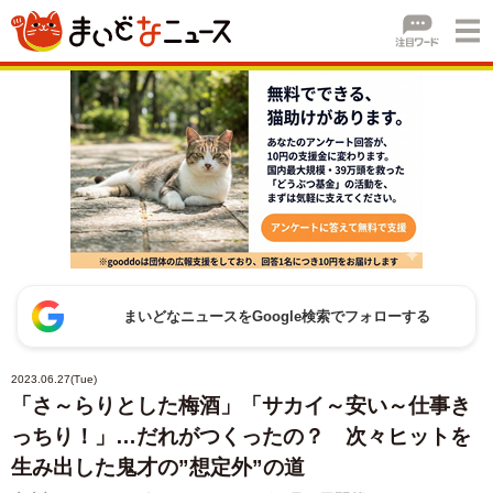
まいどなニュースをGoogle検索でフォローする
2023.06.27(Tue)
「さ～らりとした梅酒」「サカイ～安い～仕事き
っちり！」…だれがつくったの？ 次々ヒットを
生み出した鬼才の”想定外”の道