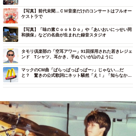
【写真】前代未聞…ＣＭ音楽だけのコンサートはフルオー
ケストラで
【写真】「味の素ＣｏｏｋＤｏ」や「あいおいにっせい同
和損保」などの名曲が生まれた録音スタジオ
タモリ倶楽部の「空耳アワー」91回採用された若きレジェ
ンド Tシャツ、耳かき、手ぬぐいが山のように
マックのCM曲「ぱらっぱっぱっぱー♪」じゃない…だ
と？ 驚きの公式歌詞にネット騒然「え！」「知らなかっ
た」