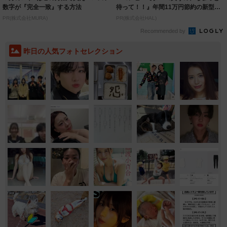
数字が『完全一致』する方法
待って！！』年間11万円節約の新型タ
バコ
PR(株式会社MURA)
PR(株式会社HAL)
Recommended by
昨日の人気フォトセレクション