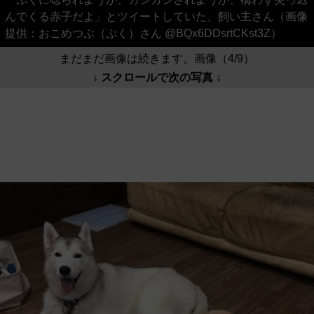
んでくる赤子だよ」とツイートしていた、飼い主さん（画像
提供：おこめつぶ（ぷく）さん @BQx6DDsrtCKst3Z）
まだまだ画像は続きます。画像（4/9）
↓ スクロールで次の写真 ↓