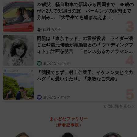
72歳父、軽自動車で新潟から四国まで 65歳の
母と2人で3泊4日の旅 パーキングの休憩まで
分刻み… 「大学生でも組まねえよ！」
山岡 もと子
両親は「東京キッド」の看板役者 ライダー演
じた42歳元俳優が再婚妻との「ウエディングフ
ォト」計画を明言 「センスあるカメラマン求
む」
まいどなトピック
「我慢できず」村上佳菜子、イケメン夫と全力
ハグ「可愛いふたり」「素敵なご夫婦」
まいどなメディア
６位以降を見る
まいどなファミリー
（新着記事順）