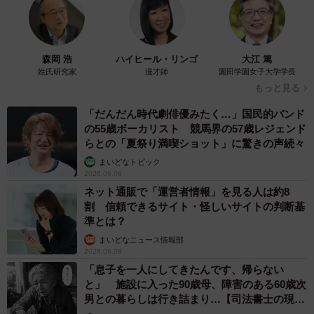
森岡 浩
ハイヒール・リンゴ
大江 篤
姓氏研究家
漫才師
園田学園女子大学学長
もっと見る
「だんだん時代劇俳優みたく…」国民的バンド
の55歳ボーカリスト 競馬界の57歳レジェンド
らとの「夏祭り満喫ショット」に驚きの声続々
まいどなトピック
2026.08.08
ネット通販で「運営者情報」を見る人は約8
割 信頼できるサイト・怪しいサイトの判断基
準とは？
まいどなニュース情報部
2026.08.08
「息子を一人にしてきたんです、帰らない
と」 施設に入った90歳母、障害のある60歳次
男との暮らしは行き詰まり…【司法書士の現場
から】