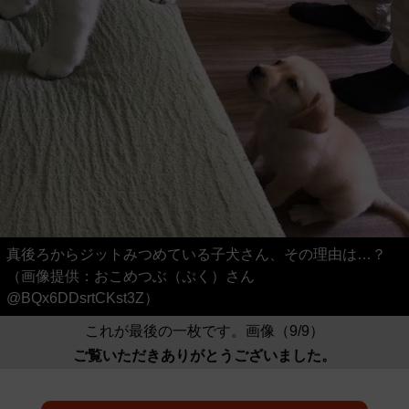
真後ろからジットみつめている子犬さん、その理由は…？
（画像提供：おこめつぶ（ぷく）さん
@BQx6DDsrtCKst3Z）
これが最後の一枚です。画像（9/9）
ご覧いただきありがとうございました。