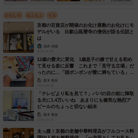
おもしろ
もふもふ
イヌ
京都の百貨店が開催のお化け屋敷のお化けにモ
デルがいる 比叡山延暦寺の僧侶が語る伝説と
は
浅井 佳穂
2026.08.08
12歳の愛犬に変化 1歳息子の膝で甘える初め
て見せる姿に反響 これまで「見守る立場」だ
ったのに…「頭ポンポンが愛に満ちている」
「尊…」
梨木 香奈
2026.08.08
「テレビより私を見て？」パパの目の前に陣取
る犬に1.4万いいね あまりにも健気な熱烈ア
ピールのちょっと切ない結末
梨木 香奈
2026.08.08
太っ腹！京都の老舗中華料理店がフルコース料
理50人前を無料提供 「一市民としてお礼を」