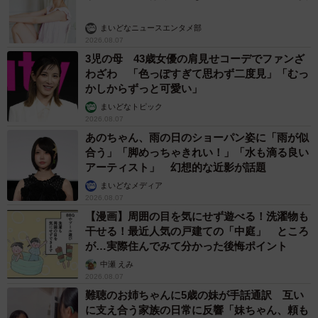
まいどなニュースエンタメ部
2026.08.07
3児の母 43歳女優の肩見せコーデでファンざ
わざわ 「色っぽすぎて思わず二度見」「むっ
かしからずっと可愛い」
まいどなトピック
2026.08.07
あのちゃん、雨の日のショーパン姿に「雨が似
合う」「脚めっちゃきれい！」「水も滴る良い
アーティスト」 幻想的な近影が話題
まいどなメディア
2026.08.07
【漫画】周囲の目を気にせず遊べる！洗濯物も
干せる！最近人気の戸建ての「中庭」 ところ
が…実際住んでみて分かった後悔ポイント
中瀬 えみ
2026.08.07
難聴のお姉ちゃんに5歳の妹が手話通訳 互い
に支え合う家族の日常に反響「妹ちゃん、頼も