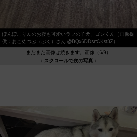
ぽんぽこりんのお腹も可愛いラブの子犬、ゴンくん（画像提
供：おこめつぶ（ぷく）さん @BQx6DDsrtCKst3Z）
まだまだ画像は続きます。画像（6/9）
↓ スクロールで次の写真 ↓