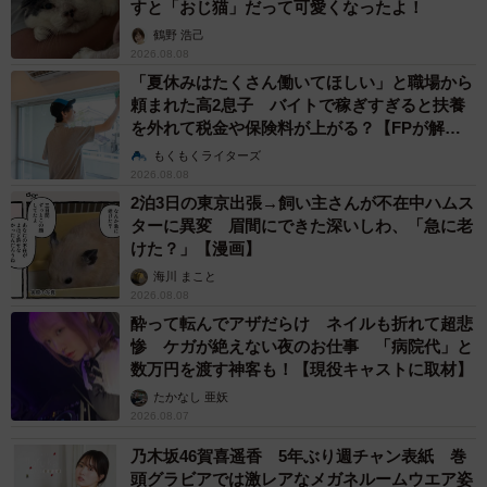
すと「おじ猫」だって可愛くなったよ！
鶴野 浩己
2026.08.08
「夏休みはたくさん働いてほしい」と職場から
頼まれた高2息子 バイトで稼ぎすぎると扶養
を外れて税金や保険料が上がる？【FPが解
説】
もくもくライターズ
2026.08.08
2泊3日の東京出張→飼い主さんが不在中ハムス
ターに異変 眉間にできた深いしわ、「急に老
けた？」【漫画】
海川 まこと
2026.08.08
酔って転んでアザだらけ ネイルも折れて超悲
惨 ケガが絶えない夜のお仕事 「病院代」と
数万円を渡す神客も！【現役キャストに取材】
たかなし 亜妖
2026.08.07
乃木坂46賀喜遥香 5年ぶり週チャン表紙 巻
頭グラビアでは激レアなメガネルームウエア姿