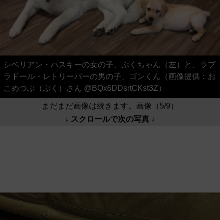
シベリアン・ハスキーの女の子、ぷくちゃん（左）と、ラブ
ラドール・レトリーバーの男の子、ゴンくん（画像提供：お
こめつぶ（ぷく）さん @BQx6DDsrtCKst3Z）
まだまだ画像は続きます。画像（5/9）
↓ スクロールで次の写真 ↓