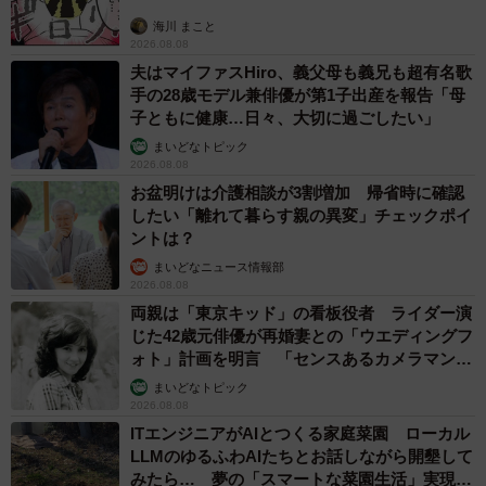
海川 まこと
2026.08.08
夫はマイファスHiro、義父母も義兄も超有名歌
手の28歳モデル兼俳優が第1子出産を報告「母
子ともに健康…日々、大切に過ごしたい」
まいどなトピック
2026.08.08
お盆明けは介護相談が3割増加 帰省時に確認
したい「離れて暮らす親の異変」チェックポイ
ントは？
まいどなニュース情報部
2026.08.08
両親は「東京キッド」の看板役者 ライダー演
じた42歳元俳優が再婚妻との「ウエディングフ
ォト」計画を明言 「センスあるカメラマン求
む」
まいどなトピック
2026.08.08
ITエンジニアがAIとつくる家庭菜園 ローカル
LLMのゆるふわAIたちとお話しながら開墾して
みたら… 夢の「スマートな菜園生活」実現な