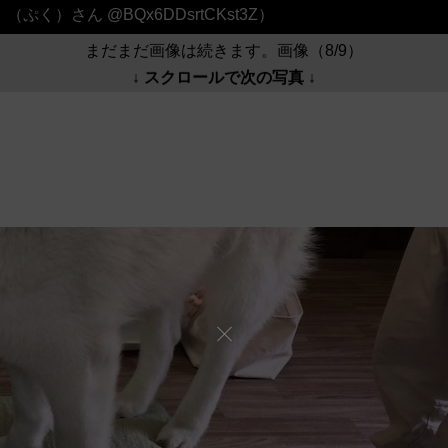
（ぷく）さん @BQx6DDsrtCKst3Z）
まだまだ画像は続きます。画像（8/9）
↓ スクロールで次の写真 ↓