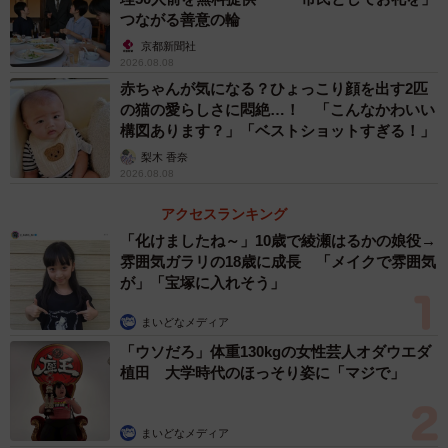
つながる善意の輪
京都新聞社
2026.08.08
赤ちゃんが気になる？ひょっこり顔を出す2匹
の猫の愛らしさに悶絶…！ 「こんなかわいい
構図あります？」「ベストショットすぎる！」
梨木 香奈
2026.08.08
アクセスランキング
「化けましたね～」10歳で綾瀬はるかの娘役→
雰囲気ガラリの18歳に成長 「メイクで雰囲気
が」「宝塚に入れそう」
まいどなメディア
「ウソだろ」体重130kgの女性芸人オダウエダ
植田 大学時代のほっそり姿に「マジで」
まいどなメディア