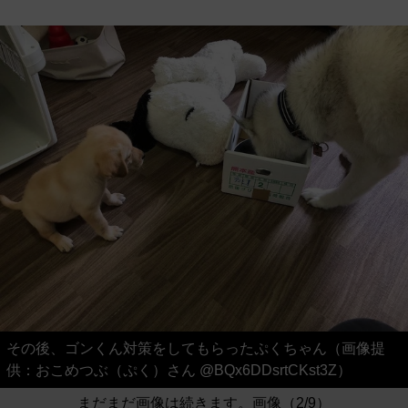
その後、ゴンくん対策をしてもらったぷくちゃん（画像提
供：おこめつぶ（ぷく）さん @BQx6DDsrtCKst3Z）
まだまだ画像は続きます。画像（2/9）