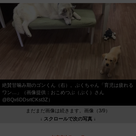
絶賛甘噛み期のゴンくん（右）。ぷくちゃん「育児は疲れる
ワン…」（画像提供：おこめつぶ（ぷく）さん
@BQx6DDsrtCKst3Z）
まだまだ画像は続きます。画像（3/9）
↓ スクロールで次の写真 ↓