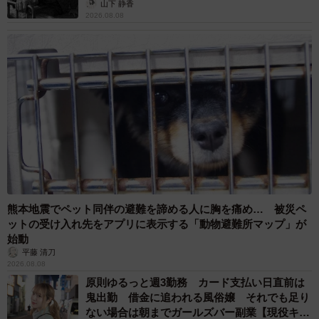
山下 静香
2026.08.08
熊本地震でペット同伴の避難を諦める人に胸を痛め… 被災ペ
ットの受け入れ先をアプリに表示する「動物避難所マップ」が
始動
平藤 清刀
2026.08.08
原則ゆるっと週3勤務 カード支払い日直前は
鬼出勤 借金に追われる風俗嬢 それでも足り
ない場合は朝までガールズバー副業【現役キャ