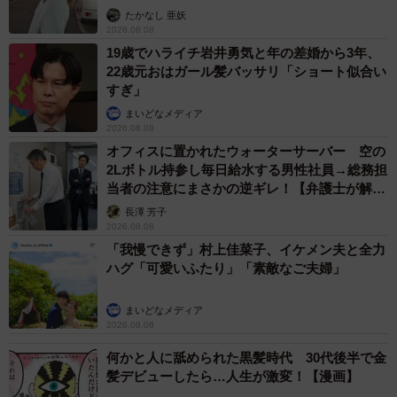
ストに取材】
たかなし 亜妖
2026.08.08
19歳でハライチ岩井勇気と年の差婚から3年、
22歳元おはガール髪バッサリ「ショート似合い
すぎ」
まいどなメディア
2026.08.08
オフィスに置かれたウォーターサーバー 空の
2Lボトル持参し毎日給水する男性社員→総務担
当者の注意にまさかの逆ギレ！【弁護士が解
説】
長澤 芳子
2026.08.08
「我慢できず」村上佳菜子、イケメン夫と全力
ハグ「可愛いふたり」「素敵なご夫婦」
まいどなメディア
2026.08.08
何かと人に舐められた黒髪時代 30代後半で金
髪デビューしたら…人生が激変！【漫画】