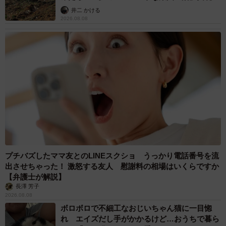
るか
井二 かける
2026.08.08
プチバズしたママ友とのLINEスクショ うっかり電話番号を流
出させちゃった！ 激怒する友人 慰謝料の相場はいくらですか
【弁護士が解説】
長澤 芳子
2026.08.08
ボロボロで不細工なおじいちゃん猫に一目惚
れ エイズだし手がかかるけど…おうちで暮ら