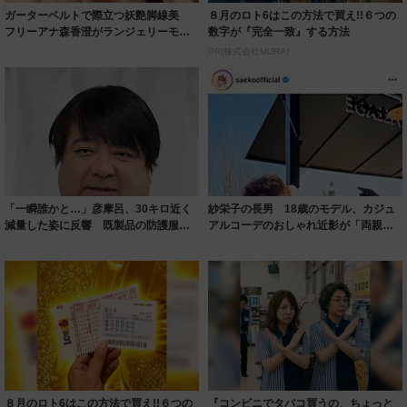
ガーターベルトで際立つ妖艶脚線美
８月のロト6はこの方法で買え!!６つの
フリーアナ森香澄がランジェリーモデ
数字が『完全一致』する方法
ルに ｢PE...
PR(株式会社MURA)
「一瞬誰かと…」彦摩呂、30キロ近く
紗栄子の長男 18歳のモデル、カジュ
減量した姿に反響 既製品の防護服が
アルコーデのおしゃれ近影が「両親の
着られると...
いいとこ取...
８月のロト6はこの方法で買え!!６つの
『コンビニでタバコ買うの、ちょっと