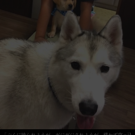
「ぷくに唸られようが、ガジガジされようが、構わず突っ込