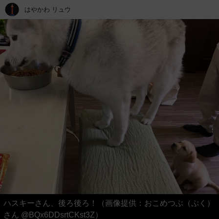
はやかわ リュウ
ハスキーさん、後ろ後ろ！（画像提供：おこめつぶ（ぷく）
さん @BQx6DDsrtCKst3Z）