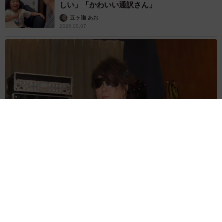
しい」「かわいい通訳さん」
五ヶ瀬 あお
2026.08.07
ラストライブ控えるT-BOLAN森友嵐士 にしたん社長がTikTok
内で独占インタビュー
まいどなニュース
2026.08.07
「男の子のママっぽいよね」ってどういう意