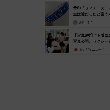
雪印「６Ｐチーズ」
生は嘘だったと言う
太田 浩子
【写真6枚】”下着
写真公開、セクシー
まいどなニュース