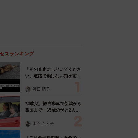
セスランキング
「そのままにしといてくださ
い」道路で動けない猫を前に
返された一言… 懸命に生き
ようとした4日間 「命の重
渡辺 晴子
さはみんな同じ」保護団体代
表の訴え
72歳父、軽自動車で新潟から
四国まで 65歳の母と2人で
3泊4日の旅 パーキングの休
憩まで分刻み… 「大学生で
山岡 もと子
も組まねえよ！」
「これ全部長野県」海外のよ