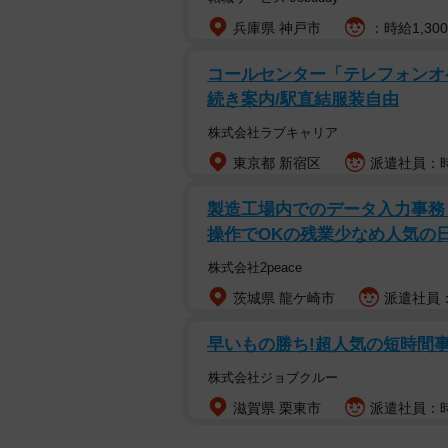
兵庫県 神戸市
：時給1,30
コールセンター「テレフォンオ
続き案内/駅直結服装自由
株式会社ラブキャリア
東京都 新宿区
派遣社員：時給
製造工場内でのデータ入力事務・
操作でOKの残業少なめ人気の
株式会社2peace
茨城県 龍ケ崎市
派遣社員：
早いもの勝ち!超人気の短時間事務 
株式会社ジョブクルー
滋賀県 栗東市
派遣社員：時