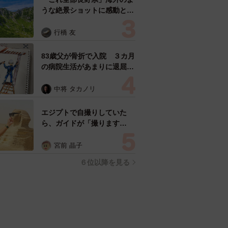
うな絶景ショットに感動と反
響「離れてからいいところだ
ったんだって気づいた」
行橋 友
83歳父が骨折で入院 ３カ月
の病院生活があまりに退屈で
「画用紙と色鉛筆持ってこ
い！」→スケッチブックを見
中将 タカノリ
た家族が仰天「これ、売れま
すよ…」
エジプトで自撮りしていた
ら、ガイドが「撮ります
よ！」→ノリノリでポーズを
取っていたら……スマホを返
宮前 晶子
してもらえない 「日本人は
６位以降を見る
カモ代表かも」「私は6時間
で3万円払った」