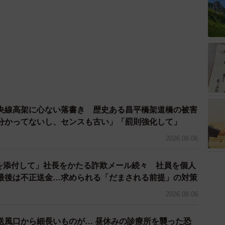
央線高架に心ない落書き 歴史ある昌平橋架道橋の被害
分かってないし、センスも古い」「罰則強化して」
2026.08.06
ドを添付して」社長をかたる詐欺メール続々 社員を個人
最後は不正送金…求められる「だまされる前提」の対策
2026.08.06
送風口から細長いものが… 昼休みの診療所を襲った恐