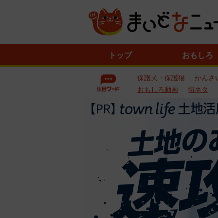
ニ
トップ
おもしろ
ュ
ー
保護犬・保護猫
かんさ
ス
一
おもしろ動画
街ネタ
覧