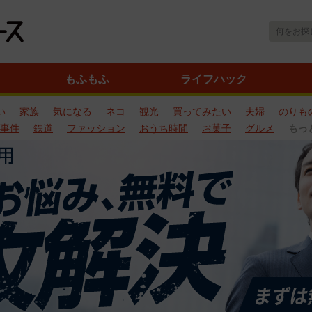
もふもふ
ライフハック
い
家族
気になる
ネコ
観光
買ってみたい
夫婦
のりも
事件
鉄道
ファッション
おうち時間
お菓子
グルメ
もっ