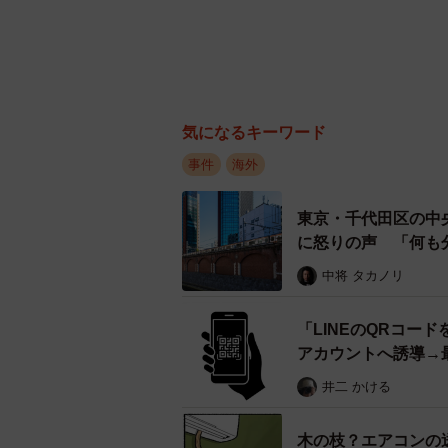
気になるキーワード
事件
海外
東京・千代田区の中
に怒りの声 「何も
中将 タカノリ
「LINEのQRコー
アカウントへ誘導→
井二 かける
木の枝？エアコンの