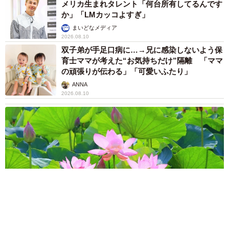
メリカ生まれタレント「何台所有してるんです
か」「LMカッコよすぎ」
まいどなメディア
2026.08.10
双子弟が手足口病に…→兄に感染しないよう保
育士ママが考えた“お気持ちだけ”隔離 「ママ
の頑張りが伝わる」「可愛いふたり」
ANNA
2026.08.10