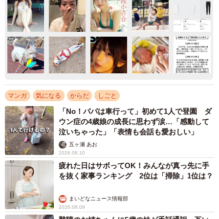
マンガ
気になる
からだ
しごと
「No！パパは車行って」初めて1人で登園 ダ
ウン症の4歳娘の成長に思わず涙…「感動して
泣いちゃった」「表情も会話も愛おしい」
五ヶ瀬 あお
2026.08.10
疲れた日はサボってOK！みんなが真っ先に手
を抜く家事ランキング 2位は「掃除」1位は？
まいどなニュース情報部
2026.08.09