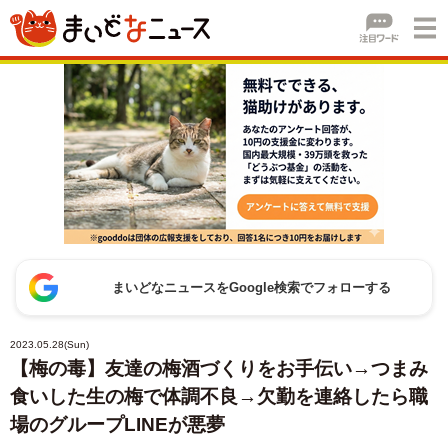
まいどなニュースをGoogle検索でフォローする
2023.05.28(Sun)
【梅の毒】友達の梅酒づくりをお手伝い→つまみ
食いした生の梅で体調不良→欠勤を連絡したら職
場のグループLINEが悪夢