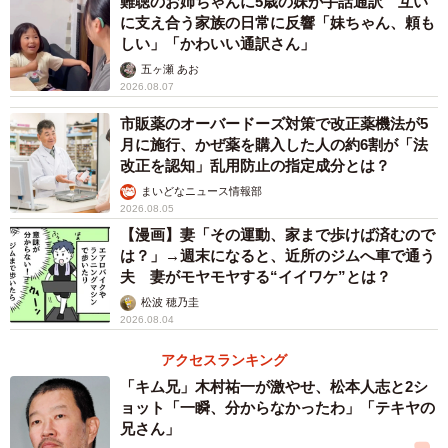
難聴のお姉ちゃんに5歳の妹が手話通訳 互い
に支え合う家族の日常に反響「妹ちゃん、頼も
しい」「かわいい通訳さん」
五ヶ瀬 あお
2026.08.07
市販薬のオーバードーズ対策で改正薬機法が5
月に施行、かぜ薬を購入した人の約6割が「法
改正を認知」乱用防止の指定成分とは？
まいどなニュース情報部
2026.08.05
【漫画】妻「その運動、家まで歩けば済むので
は？」→週末になると、近所のジムへ車で通う
夫 妻がモヤモヤする“イイワケ”とは？
松波 穂乃圭
2026.08.04
アクセスランキング
「キム兄」木村祐一が激やせ、松本人志と2シ
ョット「一瞬、分からなかったわ」「テキヤの
兄さん」