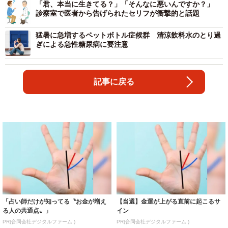
「君、本当に生きてる？」「そんなに悪いんですか？」
診察室で医者から告げられたセリフが衝撃的と話題
猛暑に急増するペットボトル症候群 清涼飲料水のとり過
ぎによる急性糖尿病に要注意
記事に戻る
「占い師だけが知ってる〝お金が増え
【当選】金運が上がる直前に起こるサ
る人の共通点〟」
イン
PR(合同会社デジタルファーム )
PR(合同会社デジタルファーム )