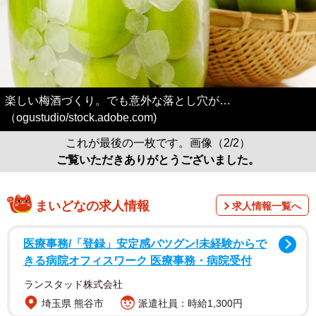
楽しい梅酒づくり。でも意外な落とし穴が…
（ogustudio/stock.adobe.com)
これが最後の一枚です。画像（2/2）
ご覧いただきありがとうございました。
まいどなの求人情報
求人情報一覧へ
医療事務/「登録」安定感バツグン!未経験からで
きる病院オフィスワーク 医療事務・病院受付
ランスタッド株式会社
埼玉県 熊谷市
派遣社員：時給1,300円