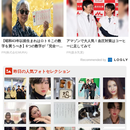
【昭和43年以前生まれはロト６この数
アマゾンで大人気！血圧対策はコーヒ
字を買うべき】6つの数字が「完全一
ーに足してみて
致」する方...
PR(株式会社MURA)
PR(森永乳業)
Recommended by
昨日の人気フォトセレクション