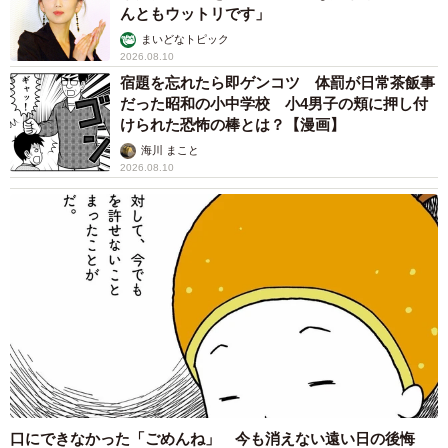
んともウットリです」
まいどなトピック
2026.08.10
宿題を忘れたら即ゲンコツ 体罰が日常茶飯事
だった昭和の小中学校 小4男子の頬に押し付
けられた恐怖の棒とは？【漫画】
海川 まこと
2026.08.10
口にできなかった「ごめんね」 今も消えない遠い日の後悔