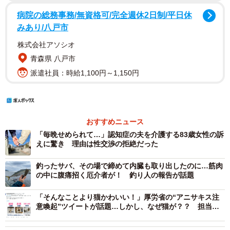
病院の総務事務/無資格可/完全週休2日制/平日休
みあり/八戸市
株式会社アソシオ
青森県 八戸市
派遣社員：時給1,100円～1,150円
おすすめニュース
「毎晩せめられて…」認知症の夫を介護する83歳女性の訴
えに驚き 理由は性交渉の拒絶だった
釣ったサバ、その場で締めて内臓も取り出したのに…筋肉
の中に腹痛招く厄介者が！ 釣り人の報告が話題
「そんなことより猫かわいい！」厚労省の“アニサキス注
意喚起”ツイートが話題…しかし、なぜ猫が？？ 担当者
に聞いてみた