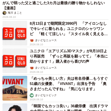
がんで弱った父と過ごした3カ月は最後の贈り物かもしれない
【漫画】
海川 まこと
2026.08.10
8月13日まで期間限定3990円 「アイロンなし
でキレイに着られる」ユニクロのシャツワン
ピ 「軽くて涼しい」「スタイル良く見える」
の声
まいどなニュース
2026.08.10
ユニクロ「エアリズム3Dマスク」が8月10日よ
り再販売 「ずっと再販を願ってて」「本当に
助かります！」購入者から喜びの声
まいどなニュース
2026.08.10
「めっちゃ美しい方」夫は有名俳優…もうすぐ
51歳の女優妻、「VIVANT」出演を予告 「奥
さまだったんですね」「気になります」
まいどなトピック
2026.08.10
「韓国でもカッコ良い」36歳俳優 出演ドラマ