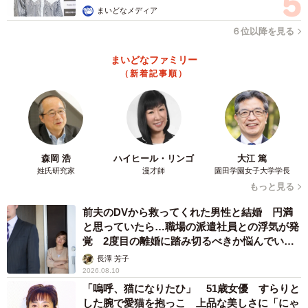
まいどなメディア
６位以降を見る
まいどなファミリー
（新着記事順）
森岡 浩
ハイヒール・リンゴ
大江 篤
姓氏研究家
漫才師
園田学園女子大学学長
もっと見る
前夫のDVから救ってくれた男性と結婚 円満
と思っていたら…職場の派遣社員との浮気が発
覚 2度目の離婚に踏み切るべきか悩んでいま
す【夫婦関係修復カウンセラーが解説】
長澤 芳子
2026.08.10
「嗚呼、猫になりたひ」 51歳女優 すらりと
した腕で愛猫を抱っこ 上品な美しさに「にゃ