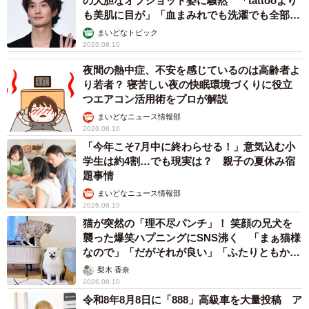
の大胆なオフショット姿に騒然 「tattooより
も美肌に目が」「血まみれでも洗濯でも全部か
っこいい」
まいどなトピック
2026.08.10
夜間の熱中症、不安を感じているのは高齢者よ
り若者？ 寝苦しい夜の快眠環境づくりに役立
つエアコン活用術をプロが解説
まいどなニュース情報部
2026.08.10
「今年こそ7月中に終わらせる！」意気込む小
学生は約4割…でも現実は？ 親子の夏休み宿
題事情
まいどなニュース情報部
2026.08.10
猫が突然の「理不尽パンチ」！ 笑顔の兄犬を
襲った爆笑ハプニングにSNS沸く 「まぁ猫様
なので」「だがそれが良い」「ふたりともかわ
いいね」
梨木 香奈
2026.08.10
令和8年8月8日に「888」高級車を大量投稿 ア