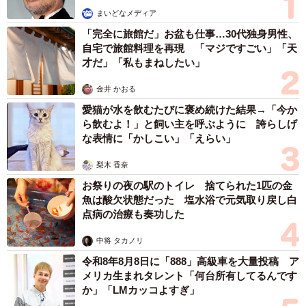
まいどなメディア
「完全に旅館だ」お盆も仕事…30代独身男性、
自宅で旅館料理を再現 「マジですごい」「天
才だ」「私もまねしたい」
金井 かおる
愛猫が水を飲むたびに褒め続けた結果→「今か
ら飲むよ！」と飼い主を呼ぶように 誇らしげ
な表情に「かしこい」「えらい」
梨木 香奈
お祭りの夜の駅のトイレ 捨てられた1匹の金
魚は酸欠状態だった 塩水浴で元気取り戻し白
点病の治療も奏功した
中将 タカノリ
令和8年8月8日に「888」高級車を大量投稿 ア
メリカ生まれタレント「何台所有してるんです
か」「LMカッコよすぎ」