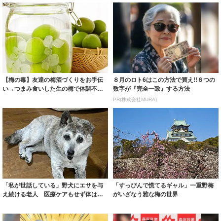
【梅の毒】友達の梅酒づくりをお手伝
８月のロト6はこの方法で買え!!６つの
い→つまみ食いした生の梅で体調不良
数字が『完全一致』する方法
→欠勤を連絡...
PR(株式会社MURA)
「私が世話している」野犬にエサを与
「すっぴんで慌てるギャル」一重野梅
え続ける老人 医療ケアもせず体はボ
がいざなう雅な梅の世界
ロボロだった