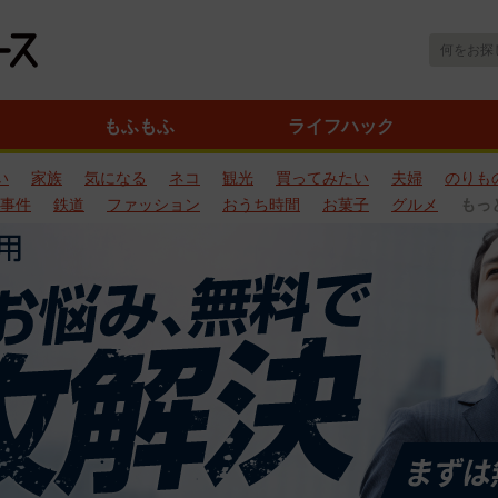
もふもふ
ライフハック
い
家族
気になる
ネコ
観光
買ってみたい
夫婦
のりも
事件
鉄道
ファッション
おうち時間
お菓子
グルメ
もっ