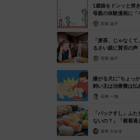
いる状態であれば、男の子もトング
1歳娘をドンッと突
母親の体験漫画に「
す。もしかしたら男の子も”マスクな
もしれません。
宮前 晶子
なので、今回のことは彼の保護者に
「麦茶、じゃなくて
ては思っています」
るさい躾に賛否の声
もに」
宮前 晶子
――男の子とその保護者は、その後
か。
嫌がる犬に“ちょっ
飼い主は治療費は払
「男の子は、3〜4組の親子連れ団
石井 一旭
す。席は大人と子どもに分かれて座
「パックすし」ふた
トングを舐める前から子どもが会場
ないの？」「横着過
と嫌だな〜』と正直思っていました
ら食事していました。保護者たちは
金井 かおる