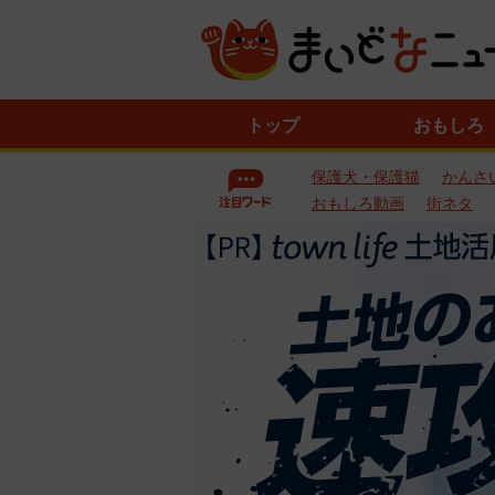
ニ
トップ
おもしろ
ュ
ー
保護犬・保護猫
かんさ
ス
一
おもしろ動画
街ネタ
覧