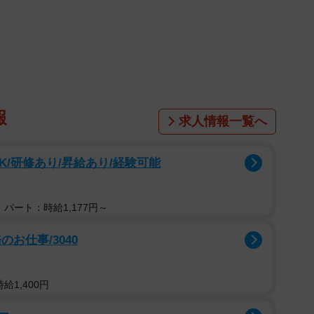
、「わたしも同じ場面に出くわしたら『あかんで！』と
、「思い起こせば、自分どうやってバイキング・ブッフ
我が身を振り返る声などが寄せられました。
、子どもがブッフェ会場に慣れていなかったとも推察す
ました。
報
求人情報一覧へ
K/研修あり/昇給あり/経験可能
以下だと思います。大人料金が3千円弱のお店なのでどち
パート：時給1,177円～
です。当日は春休み最終日で、始業式や入学式だったこ
お仕事/3040
た。我が家も子ども二人連れての利用でした」
の男の子の反応は？
給1,400円