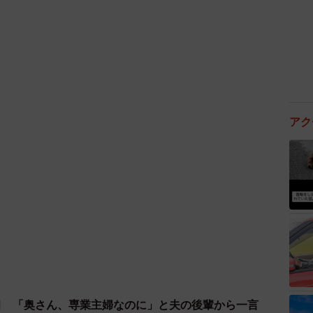
のマナーについて思うことは？
に言える立場ではありませんが、やはり他人に迷惑をか
子どもが自制できないうちは親が側について見守りなが
ます。
アク
が出てしまいましたが、普段は他人の子に注意するなど
によってしつけやルールの考え方は違うと思いますし、
し、他者とのトラブルはなるべく避けたいと思ってるか
ている声を、ツイッターで見かける時も少なくありませ
ですが、子育て世代にとってどんどん肩身の狭い世の中
います」
臼 「奥さん、専業主婦なのに」と夫の後輩から一言