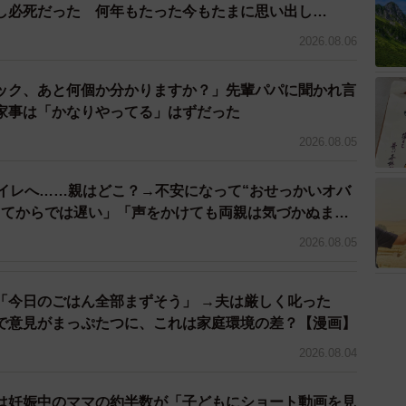
し必死だった 何年もたった今もたまに思い出し…
かさんの声かけ”。しかし新型コロナウイルス感染症と
2026.08.06
関わり方に躊躇する場面を経験しているのではないでし
のようにコメントしていました。
ック、あと何個か分かりますか？」先輩パパに聞かれ言
家事は「かなりやってる」はずだった
るのがますます難しくなった世の中ですが、たとえ他人
2026.08.05
守れるように声の掛け合いをできるようになれば、もっ
、と考えています」。
トイレへ……親はどこ？→不安になって“おせっかいオバ
ってからでは遅い」「声をかけても両親は気づかぬま
されがちな今の世の中ですが、ダメなところを攻撃する
2026.08.05
うすればよいかを、それぞれが自分事として考えること
「今日のごはん全部まずそう」 →夫は厳しく叱った
で意見がまっぷたつに、これは家庭環境の差？【漫画】
comechimbun
2026.08.04
は妊娠中のママの約半数が「子どもにショート動画を見