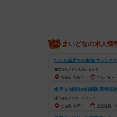
た。ブンブンさんのとっさの注意に
言ったと思います」と賛同する声や
ェのお作法身につけたんだろう」と
コロナ禍でブッフェが中止するなど
るブンブンさんに、詳しく話を聞き
まいどなの求人情
声をかけるとビクッとして…
ひとみ薬局での事務/ブランクO
――当時の状況は？
株式会社メディカルかるがも
「会場の規模は大きくはなく100席
大阪府 大阪市
アルバイト・
らかといえばカジュアルなグレード
水戸市内眼科内科病院 医療事務の
ともあり、家族連れが多い印象でし
株式会社アンカースタッフ
――「あかんで！」と声をかけた時
茨城県 水戸市
派遣社員：時