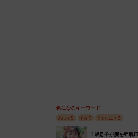
――子ども連れでのブッフェ会場で
「子育て論やしつけについて偉そう
けるような行為は止めるべきだし、
ら指導してほしいと個人的には思い
今回はとっさに『あかんで！』と声
ということは滅多にしません。家庭
必ずしも自分が正しいとは限らない
らです。
親子連れのマナーの悪さを問題視し
ん。私も小さな子を育てている立場
気になるキーワード
になっていくのは嫌だなぁと思って
気になる
子育て
ともに生きる
◇ ◇
1歳息子が腕を亜脱