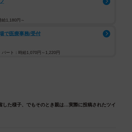
フ
選び取っているところで遭遇しました。
ました。恐らくクリームソースを多く取りすぎて、具材
給1,180円～
ったのでしょう。トングから垂れてるのを舐め取ってし
場で医療事務/受付
しながら『ごめんなさい、どうしたらいい？』と小さな
パート：時給1,070円～1,220円
直後にホテルスタッフが近くを通ったので、声を掛けて
した」
ましたか？
体の半分程度だったと記憶しており、お店側からは特に
省した様子、でもそのとき親は…実際に投稿されたツイ
りませんでした。私は一応料理を取る際には着用してい
んでした。
もまだ着用が義務付けられていてマスクで口を覆われて