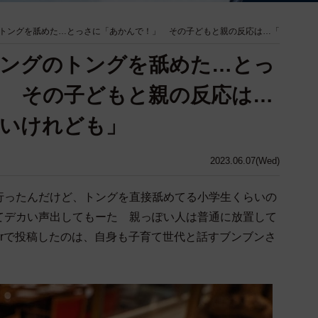
トングを舐めた…とっさに「あかんで！」 その子どもと親の反応は…「
キングのトングを舐めた…とっ
」 その子どもと親の反応は…
ないけれども」
2023.06.07(Wed)
行ったんだけど、トングを直接舐めてる小学生くらいの
てデカい声出してもーた 親っぽい人は普通に放置して
terで投稿したのは、自身も子育て世代と話すブンブンさ