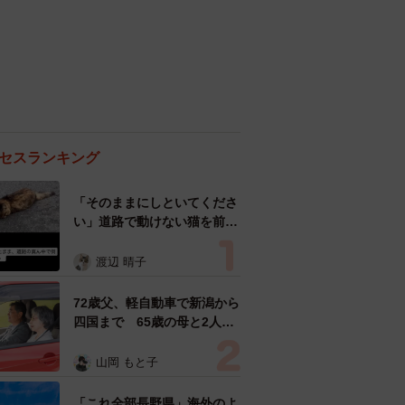
セスランキング
「そのままにしといてくださ
い」道路で動けない猫を前に
返された一言… 懸命に生き
ようとした4日間 「命の重
渡辺 晴子
さはみんな同じ」保護団体代
表の訴え
72歳父、軽自動車で新潟から
四国まで 65歳の母と2人で
3泊4日の旅 パーキングの休
憩まで分刻み… 「大学生で
山岡 もと子
も組まねえよ！」
「これ全部長野県」海外のよ