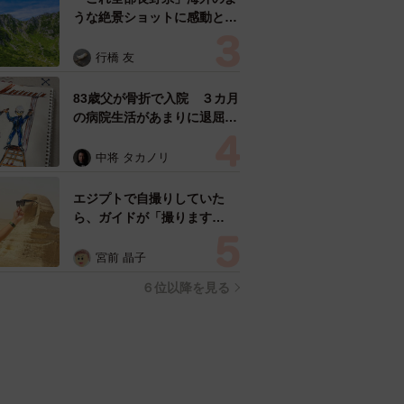
うな絶景ショットに感動と反
響「離れてからいいところだ
ったんだって気づいた」
行橋 友
83歳父が骨折で入院 ３カ月
の病院生活があまりに退屈で
「画用紙と色鉛筆持ってこ
い！」→スケッチブックを見
中将 タカノリ
た家族が仰天「これ、売れま
すよ…」
エジプトで自撮りしていた
ら、ガイドが「撮ります
よ！」→ノリノリでポーズを
取っていたら……スマホを返
宮前 晶子
してもらえない 「日本人は
６位以降を見る
カモ代表かも」「私は6時間
で3万円払った」