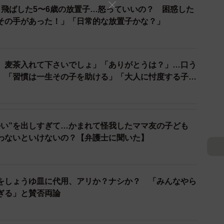
を舐めるという発想にはならなかったのでは、と思いま
き飛ばした5〜6歳の放置子…怒っていいの？ 困惑した
その手があった！」「日常的な放置子かな？」
し”でブッフェを利用するのは初めての経験だったのか
とっても予想していなかった事態なのでは、と今となっ
、麦茶入れて下さいでしょ」「ありがとうは？」…口う
 「習慣は一生その子を助ける」「大人に忖度する子ど
はブッフェ会場でどのように過ごしていたのでしょう
かい”を出しすぎて…かまれて怪我したママ友の子ども
わないといけないの？【弁護士に聞いた】
体で来ていた子どもでした。恐らくママ友関係だと思いま
っていたと記憶しています。
をしょうゆ皿に代用、アリか？ナシか？ 「みんなやら
を走るなど、マナーがあまり良くなかったので『ちょっ
ぎる」と賛否両論
。その後男の子は普通に席に着いて、お友達と話しなが
親同士で会話していました」