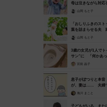
母は泣きながら対応
一昔前は当たり前のようにあった“誰
山岡 もと子
いう災難を経て、誰もが、他者との
ょうか。最後に、ブンブンさんはこ
「おしりふきのスト
葉を詰まらせる夫 
「コロナ禍もあり、他所の人と関わ
山岡 もと子
であっても自然にマナーやルールを
と世間の目も変わるかもしれないな
3歳の女児が1人で
サン”に 「何かあ
「良い」か「悪い」の結果論で判断
ま」
宮前 晶子
だけではなく、良くしていくにはど
も必要なのかもしれません。
息子がぽつりと本音
■ブンブンさんTwitterアカウント：
が、妻は…… 夫婦
@
海川 まこと
子どもがいる、また