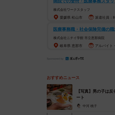
病院での受付・医療事務スタッ
「私が一人で、クリーム系の料理を
株式会社ワークスタッフ
男の子は自分の皿に具材を乗せてい
愛媛県 松山市
派遣社員：時
の上に上手く掛けることができなか
医療事務職・社会保険完備の職
まったようでした。
株式会社ニチイ学館 市立恵那病院
私が声を掛けるとビクッとして動揺
岐阜県 恵那市
アルバイト・
声で訊いてきました。ちょうどその
すぐにトングを交換していただきま
Sponsored by
――その行動についてはどう思われ
おすすめニュース
「レストランでのマスク着用者は全
【写真】男の子は反
マスク着用についての説明などはあ
ート
ましたが、男の子は着用していませ
中河 桃子
これはあくまでも想像ですが、もし