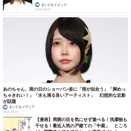
まいどなトピック
2026.08.07
あのちゃん、雨の日のショーパン姿に「雨が似合う」「脚めっ
ちゃきれい！」「水も滴る良いアーティスト」 幻想的な近影
4/6
が話題
まいどなメディア
干拓工事中（1968年／画像提供：大潟村役場）
2026.08.07
【漫画】周囲の目を気にせず遊べる！洗濯物も
行政機関や集落は総合中心地に集中配置
干せる！最近人気の戸建ての「中庭」 ところ