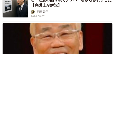
【弁護士が解説】
長澤 芳子
2026.08.07
愛車は総走行距離17万キロのホンダレジェンド 「どなたか欲
しい方が居たら」 大御所漫才師が譲渡の意向
まいどなトピック
2026.08.06
【漫画】「高い家賃を払えるのに、まだ欲し