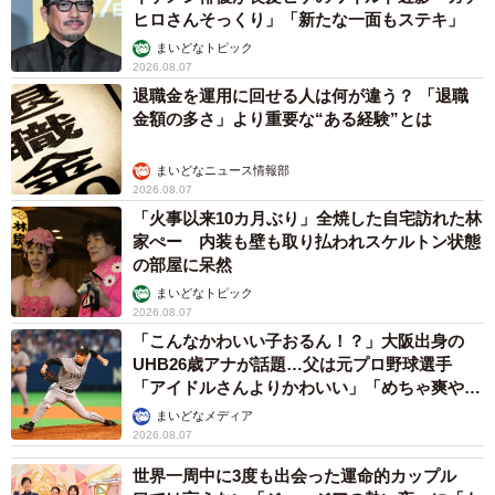
ヒロさんそっくり」「新たな一面もステキ」
まいどなトピック
2026.08.07
退職金を運用に回せる人は何が違う？ 「退職
金額の多さ」より重要な“ある経験”とは
まいどなニュース情報部
2026.08.07
「火事以来10カ月ぶり」全焼した自宅訪れた林
家ぺー 内装も壁も取り払われスケルトン状態
6/6
の部屋に呆然
総合中心地（画像提供：大潟村役場）
まいどなトピック
2026.08.07
干拓で生まれた大潟村の航空写真で空からの眺めを楽しん
「こんなかわいい子おるん！？」大阪出身の
UHB26歳アナが話題…父は元プロ野球選手
だり、実際に訪れたりして農業、観光、自然などさまざま
「アイドルさんよりかわいい」「めちゃ爽や
な魅力に触れてみるのもいいだろう。
か」
まいどなメディア
2026.08.07
◇ ◇
世界一周中に3度も出会った運命的カップル