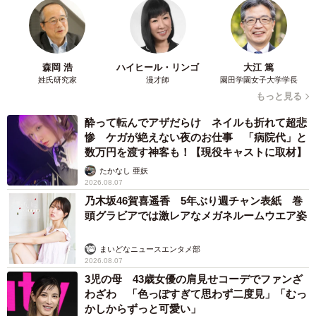
の巨費を投じた干拓事業は、1977年3月に完了。八郎潟に
南北18km、東西11km、1万7203ヘクタールの新しい大地が
生まれた。
森岡 浩
ハイヒール・リンゴ
大江 篤
姓氏研究家
漫才師
園田学園女子大学学長
もっと見る
酔って転んでアザだらけ ネイルも折れて超悲
惨 ケガが絶えない夜のお仕事 「病院代」と
数万円を渡す神客も！【現役キャストに取材】
たかなし 亜妖
2026.08.07
乃木坂46賀喜遥香 5年ぶり週チャン表紙 巻
頭グラビアでは激レアなメガネルームウエア姿
まいどなニュースエンタメ部
2026.08.07
3児の母 43歳女優の肩見せコーデでファンざ
わざわ 「色っぽすぎて思わず二度見」「むっ
かしからずっと可愛い」