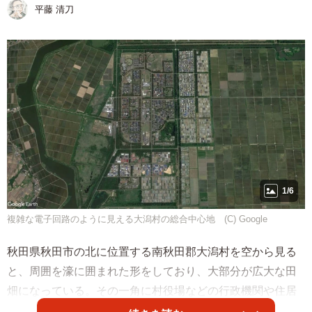
平藤 清刀
1/6
複雑な電子回路のように見える大潟村の総合中心地 (C) Google
秋田県秋田市の北に位置する南秋田郡大潟村を空から見る
と、周囲を濠に囲まれた形をしており、大部分が広大な田
畑になっている。その一角に村役場などの行政機関や住居
が集中しているエリアがあって、まるで田畑にはめ込まれ