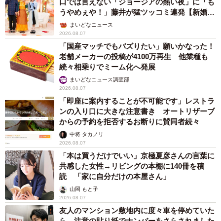
口では言えない「ジョージアの熱い夜」に「も
▽大潟村
うやめぇや！」藤井が猛ツッコミ連発【新婚さ
ん】
https://www.vill.ogata.akita.jp/
まいどなニュース
2026.08.07
「国産マッチでもバズりたい」願いかなった！
▽男鹿半島・大潟ジオパーク
老舗メーカーの投稿が4100万再生 他業種も
http://www.oga-ogata-geo.jp/
続々相乗りでミーム化へ発展
まいどなニュース調査部
2026.08.07
「即座に案内することが不可能です」レストラ
ンの入り口に大きな注意書き オートリザーブ
からの予約を拒否するお断りに賛同者続々
中将 タカノリ
2026.08.07
「本は買うだけでいい」京極夏彦さんの言葉に
共感した女性→リビングの本棚に140冊を積
読 「家に自分だけの本屋さん」
山岡 もと子
2026.08.07
友人のマンション敷地内に度々車を停めていた
ら…注意の貼り紙でナンバーをさらされました