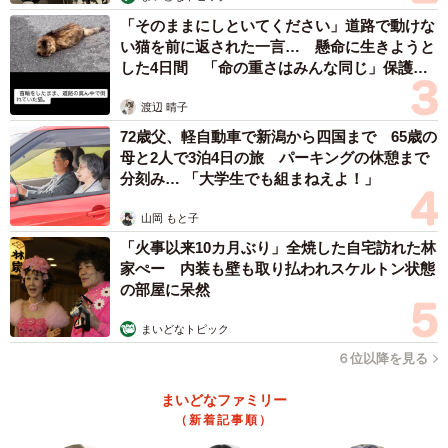
干拓前の八郎潟（1957年／画像提供：大潟村役場）
「そのままにしといてください」道路で動けな
い猫を前に返された一言… 懸命に生きようと
1952年、当時の日本は食糧不足が大きな問題となってい
した4日間 「命の重さはみんな同じ」保護団
た。農林省（当時）は、食糧の自給率を上げるため「食糧
体代表の訴え
増産5カ年計画」を策定。その中で干拓事業が重要であると
渡辺 晴子
して、八郎潟の干拓計画が検討された。しかし当時、日本
72歳父、軽自動車で新潟から四国まで 65歳の
母と2人で3泊4日の旅 パーキングの休憩まで
各地で行われていた干拓事業は規模が小さく、八郎潟のよ
分刻み… 「大学生でも組まねえよ！」
うな大規模な干拓を行うには技術が不足していた。とりわ
け困難とされたのは軟らかい地盤上に堤防を築くことだっ
山岡 もと子
た。それでも当時の内閣総理大臣・吉田茂は、この干拓事
「火事以来10カ月ぶり」全焼した自宅訪れた林
家ぺー 内装も壁も取り払われスケルトン状態
業に強い意欲をもっており、打開策としてオランダ・デル
の部屋に呆然
フト工科大学からヤンセン教授とフォルカー技師を招いて
指導を仰ぎ、干拓計画を改善。1957年5月に、干拓事業が
まいどなトピック
着工された。
６位以降を見る
まいどなファミリー
干拓の生命線ともいわれる堤防を軟弱な地盤の上に築くた
（新着記事順）
めの工法が考え出され、20年の歳月と総事業費約852億円