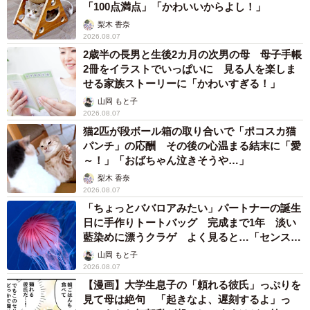
「100点満点」「かわいいからよし！」
合計3013人。1156世帯が暮らしているそうだ。行政機関や
梨木 香奈
集落は「総合中心地」と呼ばれる一角に集中配置されてい
2026.08.07
る。
2歳半の長男と生後2カ月の次男の母 母子手帳
2冊をイラストでいっぱいに 見る人を楽しま
せる家族ストーリーに「かわいすぎる！」
山岡 もと子
2026.08.07
猫2匹が段ボール箱の取り合いで「ポコスカ猫
パンチ」の応酬 その後の心温まる結末に「愛
～！」「おばちゃん泣きそうや…」
梨木 香奈
2026.08.07
「ちょっとババロアみたい」パートナーの誕生
日に手作りトートバッグ 完成まで1年 淡い
藍染めに漂うクラゲ よく見ると…「センスす
ごい」
山岡 もと子
5/6
2026.08.07
【漫画】大学生息子の「頼れる彼氏」っぷりを
干拓地の大部分が水田になっている（画像提供：大潟村役場）
見て母は絶句 「起きなよ、遅刻するよ」っ