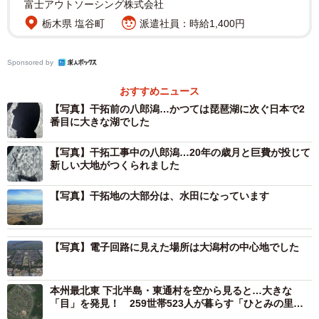
富士アウトソーシング株式会社
栃木県 塩谷町
派遣社員：時給1,400円
Sponsored by
おすすめニュース
【写真】干拓前の八郎潟…かつては琵琶湖に次ぐ日本で2
番目に大きな湖でした
2/6
【写真】干拓工事中の八郎潟…20年の歳月と巨費が投じて
新しい大地がつくられました
1998年撮影の衛星写真高解像度版（画像提供：大潟村役場）
【写真】干拓地の大部分は、水田になっています
かつては琵琶湖に次ぐ日本で2番目に大きな湖だ
った
【写真】電子回路に見えた場所は大潟村の中心地でした
大潟村の周囲には周濠のような水域があって、村はその水
域に浮かぶ巨大な島にも見える。
本州最北東 下北半島・東通村を空から見ると…大きな
「目」を発見！ 259世帯523人が暮らす「ひとみの里」
「もともと『八郎潟』という湖で、その規模は東西12km、
とは