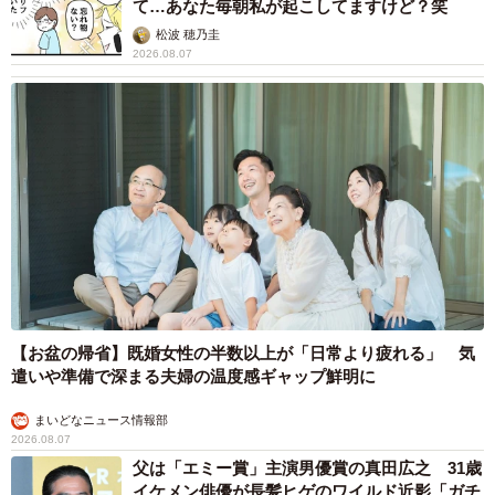
て…あなた毎朝私が起こしてますけど？笑
「干拓地のメリットは、農地面積が増え大規模農業が可能
松波 穂乃圭
となり、大型の農業機械で効率的な農業を行うことができ
2026.08.07
ることです」
また、大潟村は観光事業にも力を入れている。春には「桜
と菜の花まつり」、延長11kmにわたって咲く菜の花が楽し
める「菜の花ロード」、村の歩みを学べる「大潟村干拓博
物館」など。また、村全体が「男鹿半島・大潟ジオパー
ク」に認定されている。
「他に類をみない広大な田畑と、春には桜と菜の花、夏に
はサルビアとひまわりが咲き誇る豊かな自然が美しい村で
【お盆の帰省】既婚女性の半数以上が「日常より疲れる」 気
遣いや準備で深まる夫婦の温度感ギャップ鮮明に
す。安心・安全でおいしいお米と野菜でおもてなしします
ので、みなさん是非一度足を運んでみてください」
まいどなニュース情報部
2026.08.07
父は「エミー賞」主演男優賞の真田広之 31歳
イケメン俳優が長髪ヒゲのワイルド近影「ガチ