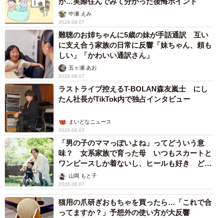
が…実際住んでみて分かった後悔ポイント
「工事の完成に先立って、干拓によって新しく生まれる大
中瀬 えみ
地に村がつくられることになりました」
2026.08.07
難聴のお姉ちゃんに5歳の妹が手話通訳 互い
新しい村名には「八郎潟村」が候補に挙がったが、すでに
に支え合う家族の日常に反響「妹ちゃん、頼も
「八郎潟町」があって紛らわしいため、全国から一般公募
しい」「かわいい通訳さん」
されることになった。1612通、714種の応募があり、その
五ヶ瀬 あお
2026.08.07
中でいちばん多い15通の応募があった「大潟村」に決まっ
ラストライブ控えるT-BOLAN森友嵐士 にし
たという。
たん社長がTikTok内で独占インタビュー
八郎潟はかつて大潟と呼ばれていたことがあること、日本
まいどなニュース
2026.08.07
一の潟であること、国内の干拓事業の対象になった湖で最
「男の子のママっぽいよね」ってどういう意
も大きいことが、応募者の提案理由だった。
味？ 女系家族で育った母 いつもスカートと
ワンピースしか着ないし、ヒールも好き どの
こうして1964年9月10日、自治省から「大潟村」の発足が
へんが…
山岡 もと子
2026.08.07
告示された。村に最初に住み始めたのは、就農者ではなく
排水機場の職員と家族を合わせた14人だという。ちなみに
猫用の爪研ぎおもちゃを買ったら…「これで合
ってますか？」予想外の使い方が大反響
2023年5月1日現在の人口は、男性1500人、女性1513人の