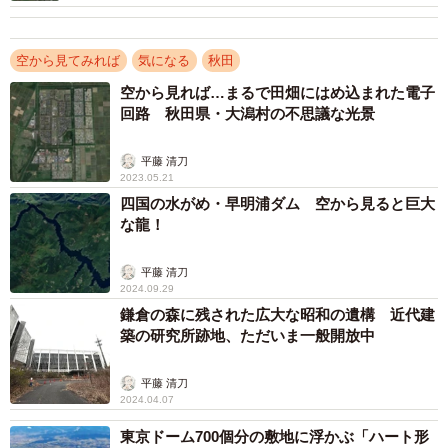
南北27km、周囲82km、総面積2万2024ヘクタール。琵琶湖
に次ぐ日本第2の湖で、約70種を超える魚介類の宝庫でもあ
空から見てみれば
気になる
秋田
りました」
空から見れば…まるで田畑にはめ込まれた電子
回路 秋田県・大潟村の不思議な光景
その八郎潟を干拓してできた大地が、現在の大潟村であ
る。
平藤 清刀
2023.05.21
四国の水がめ・早明浦ダム 空から見ると巨大
な龍！
平藤 清刀
2024.09.29
鎌倉の森に残された広大な昭和の遺構 近代建
築の研究所跡地、ただいま一般開放中
平藤 清刀
2024.04.07
東京ドーム700個分の敷地に浮かぶ「ハート形