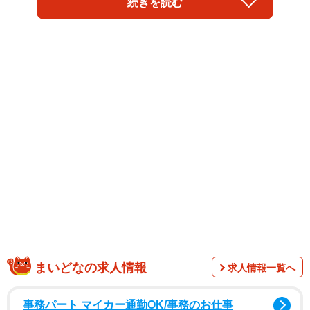
続きを読む
た電子回路のようにも見える。
このユニークな区画はどのようにしてつくられたのか、大
潟村役場総務企画課に聞いた。
まいどなの求人情報
求人情報一覧へ
事務パート マイカー通勤OK/事務のお仕事