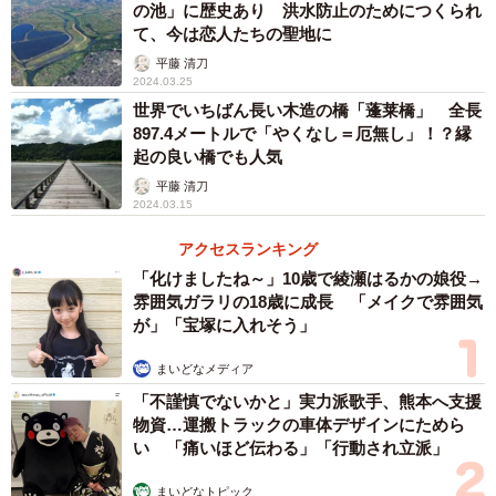
の池」に歴史あり 洪水防止のためにつくられ
て、今は恋人たちの聖地に
平藤 清刀
2024.03.25
世界でいちばん長い木造の橋「蓬莱橋」 全長
897.4メートルで「やくなし＝厄無し」！？縁
起の良い橋でも人気
平藤 清刀
2024.03.15
アクセスランキング
「化けましたね～」10歳で綾瀬はるかの娘役→
雰囲気ガラリの18歳に成長 「メイクで雰囲気
が」「宝塚に入れそう」
まいどなメディア
「不謹慎でないかと」実力派歌手、熊本へ支援
物資…運搬トラックの車体デザインにためら
い 「痛いほど伝わる」「行動され立派」
3/6
まいどなトピック