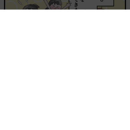
【漫画】周囲の目を気にせず遊べる！洗濯物も干せる！最近人
気の戸建ての「中庭」 ところが…実際住んでみて分かった後
悔ポイント
中瀬 えみ
2026.08.07
ラストライブ控えるT-BOLAN森友嵐士 にし
たん社長がTikTok内で独占インタビュー
まいどなニュース
2026.08.07
「男の子のママっぽいよね」ってどういう意
味？ 女系家族で育った母 いつもスカートと
ワンピースしか着ないし、ヒールも好き どの
へんが…
山岡 もと子