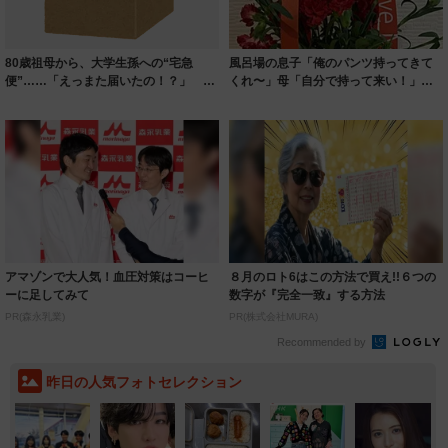
80歳祖母から、大学生孫への“宅急
風呂場の息子「俺のパンツ持ってきて
便”……「えっまた届いたの！？」 送
くれ〜」母「自分で持って来い！」息
るワケに驚...
子「早くしろ...
アマゾンで大人気！血圧対策はコーヒ
８月のロト6はこの方法で買え!!６つの
ーに足してみて
数字が『完全一致』する方法
PR(森永乳業)
PR(株式会社MURA)
Recommended by
昨日の人気フォトセレクション