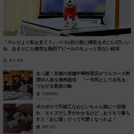
「テレビより私を見て？」パパの目の前に陣取る犬に1.4万いい
ね あまりにも健気な熱烈アピールのちょっと切ない結末
梨木 香奈
2026.08.08
太っ腹！京都の老舗中華料理店がフルコース料
理50人前を無料提供 「一市民としてお礼を」
つながる善意の輪
京都新聞社
2026.08.08
ボロボロで不細工なおじいちゃん猫に一目惚
れ エイズだし手がかかるけど…おうちで暮ら
すと「おじ猫」だって可愛くなったよ！
鶴野 浩己
2026.08.08