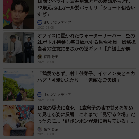
19歳でハライチ岩井勇気と年の差婚から3年、
22歳元おはガール髪バッサリ「ショート似合い
すぎ」
まいどなメディア
2026.08.08
オフィスに置かれたウォーターサーバー 空の
2Lボトル持参し毎日給水する男性社員→総務担
当者の注意にまさかの逆ギレ！【弁護士が解
説】
長澤 芳子
2026.08.08
「我慢できず」村上佳菜子、イケメン夫と全力
ハグ「可愛いふたり」「素敵なご夫婦」
まいどなメディア
2026.08.08
12歳の愛犬に変化 1歳息子の膝で甘える初め
て見せる姿に反響 これまで「見守る立場」だ
ったのに…「頭ポンポンが愛に満ちている」
「尊…」
梨木 香奈
2026.08.08