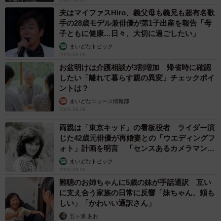
夫はマイファスHiro、義父母も義兄も超有名歌
手の28歳モデル兼俳優が第1子出産を報告「母
子ともに健康…日々、大切に過ごしたい」
まいどなトピック
2026.08.08
お盆明けは介護相談が3割増加 帰省時に確認
したい「離れて暮らす親の異変」チェックポイ
ントは？
まいどなニュース情報部
2026.08.08
両親は「東京キッド」の看板役者 ライダー演
じた42歳元俳優が再婚妻との「ウエディングフ
ォト」計画を明言 「センスあるカメラマン求
む」
まいどなトピック
2026.08.08
難聴のお姉ちゃんに5歳の妹が手話通訳 互い
に支え合う家族の日常に反響「妹ちゃん、頼も
しい」「かわいい通訳さん」
五ヶ瀬 あお