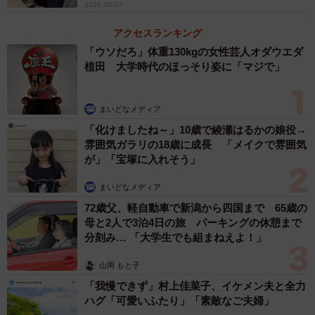
2026.08.07
アクセスランキング
「ウソだろ」体重130kgの女性芸人オダウエダ
植田 大学時代のほっそり姿に「マジで」
まいどなメディア
「化けましたね～」10歳で綾瀬はるかの娘役→
雰囲気ガラリの18歳に成長 「メイクで雰囲気
が」「宝塚に入れそう」
まいどなメディア
72歳父、軽自動車で新潟から四国まで 65歳の
母と2人で3泊4日の旅 パーキングの休憩まで
分刻み… 「大学生でも組まねえよ！」
山岡 もと子
「我慢できず」村上佳菜子、イケメン夫と全力
ハグ「可愛いふたり」「素敵なご夫婦」