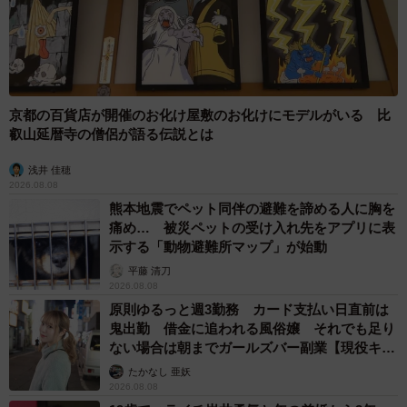
京都の百貨店が開催のお化け屋敷のお化けにモデルがいる 比
叡山延暦寺の僧侶が語る伝説とは
浅井 佳穂
2026.08.08
熊本地震でペット同伴の避難を諦める人に胸を
痛め… 被災ペットの受け入れ先をアプリに表
示する「動物避難所マップ」が始動
平藤 清刀
2026.08.08
原則ゆるっと週3勤務 カード支払い日直前は
鬼出勤 借金に追われる風俗嬢 それでも足り
ない場合は朝までガールズバー副業【現役キャ
ストに取材】
たかなし 亜妖
2026.08.08