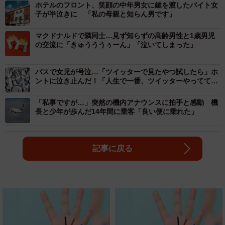
ホテルのフロント、笑顔の中年男女に鍵を渡したバイト女
子が半泣きに 「私の母親と知らん男です」
マクドナルドで隣同士…見ず知らずの高齢男性と1歳男児
の交流に「きゅうううぅーん」「泣いてしまった」
バスで女児が号泣…「ツイッターで見たやつ試したら」ホ
ントに泣き止んだ！「人生で一番、ツイッターやっててよ
かった」
「私事ですが…」突然の機内アナウンスに拍手と感動 機
長と少年が歩んだ14年間に乗客「良い便に乗れた」
記事に戻る