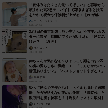
「夏休みはたくさん働いてほしい」と職場から
頼まれた高2息子 バイトで稼ぎすぎると扶養
を外れて税金や保険料が上がる？【FPが解
説】
もくもくライターズ
2026.08.08
2泊3日の東京出張→飼い主さんが不在中ハムス
ターに異変 眉間にできた深いしわ、「急に老
けた？」【漫画】
海川 まこと
2026.08.08
赤ちゃんが気になる？ひょっこり顔を出す2匹
の猫の愛らしさに悶絶…！ 「こんなかわいい
構図あります？」「ベストショットすぎる！」
梨木 香奈
2026.08.08
酔って転んでアザだらけ ネイルも折れて超悲
惨 ケガが絶えない夜のお仕事 「病院代」と
数万円を渡す神客も！【現役キャストに取材】
たかなし 亜妖