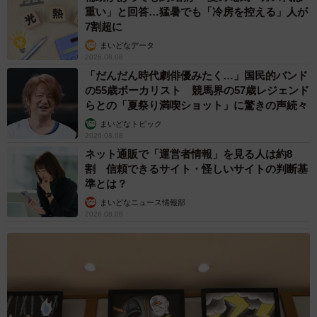
重い」と回答…猛暑でも「冷房を控える」人が
7割超に
まいどなデータ
2026.08.08
「だんだん時代劇俳優みたく…」国民的バンド
の55歳ボーカリスト 競馬界の57歳レジェンド
らとの「夏祭り満喫ショット」に驚きの声続々
まいどなトピック
2026.08.08
ネット通販で「運営者情報」を見る人は約8
割 信頼できるサイト・怪しいサイトの判断基
準とは？
まいどなニュース情報部
2026.08.08