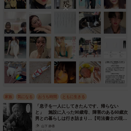
家族
気になる
おうち時間
ともに生きる
「息子を一人にしてきたんです、帰らない
と」 施設に入った90歳母、障害のある60歳次
男との暮らしは行き詰まり…【司法書士の現場
から】
山下 静香
2026.08.08