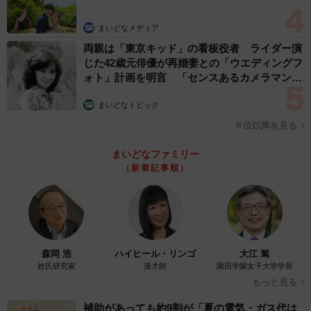
まいどなメディア
両親は「東京キッド」の看板役者 ライダー演
じた42歳元俳優が再婚妻との「ウエディングフ
ォト」計画を明言 「センスあるカメラマン求
む」
まいどなトピック
６位以降を見る
まいどなファミリー
（新着記事順）
森岡 浩
ハイヒール・リンゴ
大江 篤
姓氏研究家
漫才師
園田学園女子大学学長
もっと見る
補助があっても約9割が「夏の電気・ガス代は