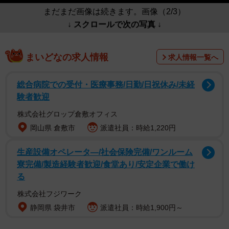
まだまだ画像は続きます。画像（2/3）
↓ スクロールで次の写真 ↓
まいどなの求人情報
求人情報一覧へ
総合病院での受付・医療事務/日勤/日祝休み/未経
験者歓迎
株式会社グロップ倉敷オフィス
岡山県 倉敷市
派遣社員：時給1,220円
生産設備オペレータ―/社会保険完備/ワンルーム
寮完備/製造経験者歓迎/食堂あり/安定企業で働け
る
株式会社フジワーク
静岡県 袋井市
派遣社員：時給1,900円～