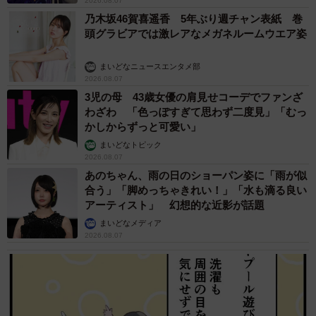
2026.08.07
乃木坂46賀喜遥香 5年ぶり週チャン表紙 巻
頭グラビアでは激レアなメガネルームウエア姿
まいどなニュースエンタメ部
2026.08.07
3児の母 43歳女優の肩見せコーデでファンざ
わざわ 「色っぽすぎて思わず二度見」「むっ
かしからずっと可愛い」
まいどなトピック
2026.08.07
あのちゃん、雨の日のショーパン姿に「雨が似
合う」「脚めっちゃきれい！」「水も滴る良い
アーティスト」 幻想的な近影が話題
まいどなメディア
2026.08.07