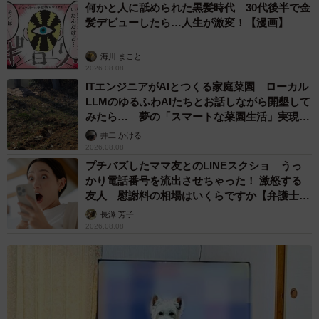
何かと人に舐められた黒髪時代 30代後半で金
髪デビューしたら…人生が激変！【漫画】
海川 まこと
2026.08.08
ITエンジニアがAIとつくる家庭菜園 ローカル
LLMのゆるふわAIたちとお話しながら開墾して
みたら… 夢の「スマートな菜園生活」実現な
るか
井二 かける
2026.08.08
プチバズしたママ友とのLINEスクショ うっ
かり電話番号を流出させちゃった！ 激怒する
友人 慰謝料の相場はいくらですか【弁護士が
解説】
長澤 芳子
2026.08.08