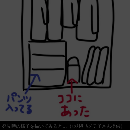
発見時の様子を描いてみると…（ｴｸｽﾄﾘｰﾑメテ子さん提供）