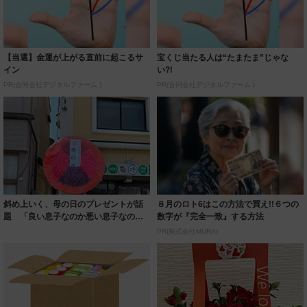
【当選】金運が上がる直前に起こるサ
宝くじ当たる人は“たまたま”じゃな
イン
い?!
PR(合同会社デジタルファーム )
PR(合同会社デジタルファーム )
斜め上いく、母の日のプレゼントが話
８月のロト6はこの方法で買え!!６つの
題 「良い息子なのか悪い息子なの
数字が『完全一致』する方法
か…」花を贈っ...
PR(株式会社MURA)