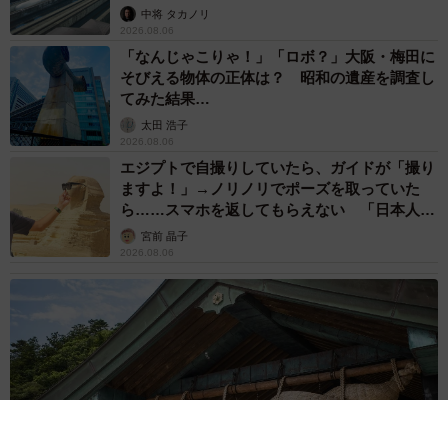
係が反響
中将 タカノリ
また、相続手続きの際に提出する印鑑証明書や戸籍謄本に
2026.08.06
は発行日の有効期限が設けられている場合があるので注意
「なんじゃこりゃ！」「ロボ？」大阪・梅田に
そびえる物体の正体は？ 昭和の遺産を調査し
しましょう。
てみた結果…
太田 浩子
専門家に手続きを代行してもらうことも可能
2026.08.06
エジプトで自撮りしていたら、ガイドが「撮り
相続は、身近な人に万が一のことが起こって初めて手続き
ますよ！」→ノリノリでポーズを取っていた
をする方が多く、詳細をご存じの方はそれほど多くありま
ら……スマホを返してもらえない 「日本人は
せん。
カモ代表かも」「私は6時間で3万円払った」
宮前 晶子
2026.08.06
しかし、銀行口座はほとんどの方が持っており、もしもの
ことがあれば相続手続きは必要です。
いざいという時のために、流れや注意事項をあらかじめ知
っておくと安心ですね。
なお、相続手続きは必要書類を揃えたりするなど、難しい