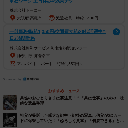
事務ワーク 土日休み&残業ナシ
株式会社トーコー
なお、亡くなってから慌てて金融機関の詳細を調べるので
大阪府 高槻市
派遣社員：時給1,400円
はなく、普段から「〇〇銀行を利用している」といった最
低限の情報を家族間で共有しておくと手続きがスムーズで
一般事務/時給1,350円/交通費支給/20代活躍中/1
す。
日3時間勤務
株式会社翔和サービス 海老名物流センター
【2】金融機関へ連絡する
神奈川県 海老名市
アルバイト・パート：時給1,350円～
預金口座の確認が出来たら、金融機関へ口座の名義人が亡
くなったことを連絡をします。
Sponsored by
連絡手段には金融機関への来店や電話のほか、インターネ
おすすめニュース
ットのWebフォームによる受付を行っている金融機関もあ
男性のおひとりさまは要注意！？「男は仕事」の末の、壮
ります。
絶な遺品整理
祖父が撮影した膨大な戦中・戦後の写真…伯父がSDカー
相続手続きの書類には、金融機関ごとに所定の用紙があり
ドに保管していた！「恐ろしく貴重」「個展できる」と驚
きの声
ます。