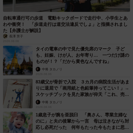
その際は、調停調書謄本か審判書謄本を金融機関へ提出し
自転車通行可の歩道 電動キックボードで走行中、小学生とあ
ます。
わや衝突！ 「歩道走行は道交法違反でしょ」と指摘されまし
た【弁護士が解説】
遺産分割前でも仮払いの引き出しは可能
長澤 芳子
2026.08.06
名義人の死亡に伴って口座が凍結されると知ると、「名義
タイの電車の中で見た優先席のマーク 子ど
人の預金を葬儀代に充当したいが、お金は引き出せないの
も、妊娠、けが人、お年寄り… 一つだけ謎の
ものが！？「だから黄色なんですね」
だろうか」と不安に思われるかもしれません。
中将 タカノリ
2026.08.06
しかし、口座の名義人が亡くなってから、正式な相続手続
83歳父が骨折で入院 ３カ月の病院生活があま
きを行う前でも葬儀費用や入院費用などの仮払い（引き出
りに退屈で「画用紙と色鉛筆持ってこい！」→
スケッチブックを見た家族が仰天「これ、売れ
し）が可能です。
ますよ…」
中将 タカノリ
2026.08.06
引き出しできる金額は金融機関ごとに上限があり、①死亡
1歳息子が腕を亜脱臼 「奥さん、専業主婦な
時の預金残高×法定相続分×3分の１か②150万円のどちらか
のに」と夫の後輩から一言 母は泣きながら対
応し必死だった 何年もたった今もたまに思い
低い方の金額です。