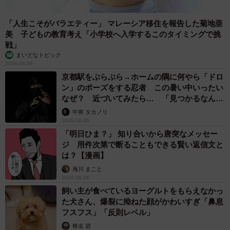
3/3
「人生こそがバラエティー」 マレーシア移住を報告した菊地亜
美 子どもの教育考え「小学校へ入学するこのタイミングで挑
必要書類は？
戦」
まいどなトピック
金融機関での手続きには以下の書類が必要です。なお、遺
2026.08.06
言書がある場合とない場合で、必要書類が変わるため、状
京都駅をぶらぶら→ホームの隅に何やら「ドロ
ン」のポーズをする忍者 この暑い中いったい
況に応じて必要書類を確認してください。
なぜ？ 近づいてみたら… 「見つかるなんて
未熟」
中将 タカノリ
◇ ◇
2026.08.06
「明日ひま？」 知り合いから唐突なメッセー
・相続手続の依頼書（金融機関所定のもの）
ジ 用件次第で断ることもできる賢い返信文と
は？【漫画】
・通帳（証書）・キャッシュカード
海川 まこと
・亡くなった方の戸籍謄本（出生から死亡まで）
2026.08.06
・相続人全員の印鑑証明書
飼い主が食べているヨーグルトをもらえなかっ
た犬さん、爆裂に拗ねた顔がかわいすぎ「鼻息
・手続きを行う人の証明書（運転免許証、マイナンバーカ
フスフス」「反則レベル」
ード等）
椎名 碧