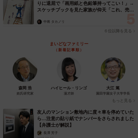
されることや犯罪に巻きまれるなどのトラブルを未然に防
りに退屈で「画用紙と色鉛筆持ってこい！」→
スケッチブックを見た家族が仰天「これ、売れ
ぐために行われます。
ますよ…」
中将 タカノリ
口座の凍結を行うと、ATMでの出金・入金のほか、口座へ
６位以降を見る
の振込や公共料金やクレジットカードなどの引き落としな
ど、口座からの入出金が全て停止します。
まいどなファミリー
（新着記事順）
金融機関の担当者は、日々新聞のお悔やみ欄などをチェッ
クしており、取引先の代表者などが亡くなった際には、被
相続人からの連絡を待たずに口座を凍結する場合がありま
すが、それ以外の場合は、被相続人からの連絡により口座
森岡 浩
ハイヒール・リンゴ
大江 篤
姓氏研究家
漫才師
園田学園女子大学学長
を凍結します。
もっと見る
口座の凍結が行われると、クレジットカードや公共料金な
友人のマンション敷地内に度々車を停めていた
ら…注意の貼り紙でナンバーをさらされました
どの引き落とし、振込なども全て止まるので、引き落とし
【弁護士が解説】
ができなかったというケースがあるため、口座の入出金の
長澤 芳子
履歴を確認する必要があります。