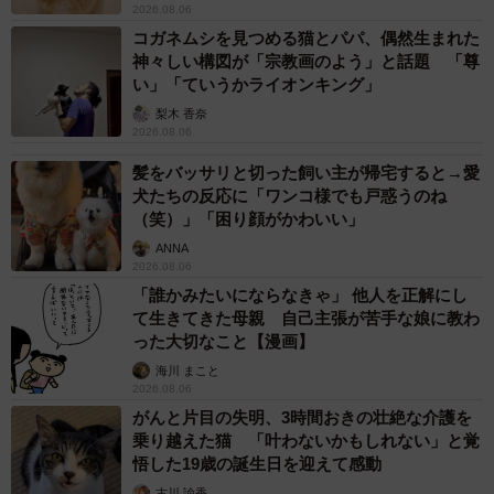
2026.08.06
◇ ◇
コガネムシを見つめる猫とパパ、偶然生まれた
神々しい構図が「宗教画のよう」と話題 「尊
い」「ていうかライオンキング」
▽遺言書がある場合
梨木 香奈
2026.08.06
遺言書がある場合は、上記の必要書類に加えて以下の書類
髪をバッサリと切った飼い主が帰宅すると→愛
が必要です。
犬たちの反応に「ワンコ様でも戸惑うのね
（笑）」「困り顔がかわいい」
・遺言書
ANNA
・検認調書または検認済証明書（公正証書遺言や法務局保
2026.08.06
管の自筆証書遺言は不要）
「誰かみたいにならなきゃ」 他人を正解にし
て生きてきた母親 自己主張が苦手な娘に教わ
・遺言執行者に関する書類
った大切なこと【漫画】
海川 まこと
…遺言書がある場合、遺言執行者（遺言の内容に基づき手
2026.08.06
続きを行う人）を選出しているケースがあります。その場
がんと片目の失明、3時間おきの壮絶な介護を
乗り越えた猫 「叶わないかもしれない」と覚
合は、遺言執行者の印鑑証明書や選任審判書謄本（家庭裁
悟した19歳の誕生日を迎えて感動
判所で遺言執行者を選任した場合に、その証明として発行
古川 諭香