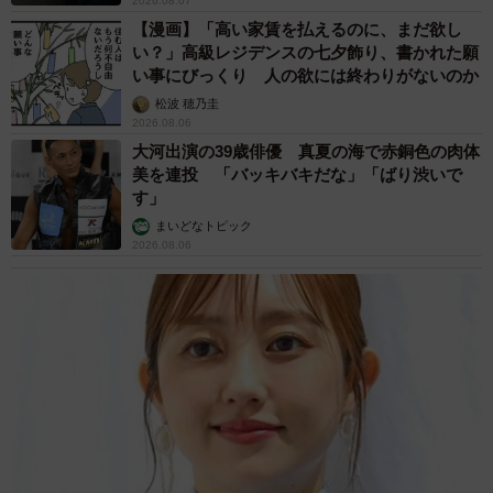
2026.08.07
【漫画】「高い家賃を払えるのに、まだ欲し
い？」高級レジデンスの七夕飾り、書かれた願
い事にびっくり 人の欲には終わりがないのか
松波 穂乃圭
2026.08.06
大河出演の39歳俳優 真夏の海で赤銅色の肉体
美を連投 「バッキバキだな」「ばり渋いで
す」
まいどなトピック
2026.08.06