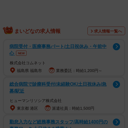
口座の名義人が亡くなった場合の手続きの流れ
まいどなの求人情報
求人情報一覧へ
口座の名義人が亡くなった場合の一般的な手続きの手順
病院受付・医療事務パート/土日祝休み・午前中
は、以下の通りです。
心
NEW
【1】預金口座を確認する
株式会社コムネット
福島県 福島市
業務委託：時給1,200円～
まずは、亡くなった方がどの金融機関に口座を持っていた
総合病院で診療科受付/未経験OK/土日祝休み/急
か確認します。
募/駅近
遺言書がある場合は、そこに記載されている内容から確認
ヒューマンリソシア株式会社
できますが、無い場合は預金通帳やキャッシュカード、金
東京都 港区
派遣社員：時給1,500円
融機関からの郵便物などから、どの金融機関に口座を持っ
勤怠入力など総務事務スタッフ/高時給1400円の
ているのか把握しましょう。