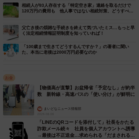
相続人が93人存在する「特定空き家」連絡を取るだけで
120万円の費用も 他人事ではない相続対策、どうすべき
用紙は、窓口へ来店するか金融機関によっては、Webサイ
か
トからダウンロードすることで入手することもできます。
父亡き後の煩雑な手続きを終えて気づいたミス…もっと早
く法定相続情報証明制度を知っていれば！
店舗に来店すると手続きに必要な添付書類や疑問点をその
「100歳まで生きてどうするんですか？」の著者に聞い
場で確認できるため、窓口を利用すると良いでしょう。
た、本当に老後は2000万円必要なのか
【3】必要書類を準備する
お金
必要書類は、市町村役場での書類の取り寄せや相続人全員
【物価高が直撃】お盆帰省「予定なし」が約半
の署名・捺印が必要なものもあり、書類を揃えるまでには
数 新幹線・高速バスの「使い分け」が鮮明に
時間を要することもあります。
まいどなニュース情報部
また、必要な書類が多く複雑なため、必要書類を1つ1つ確
2026.08.06
認してから取り寄せに着手しましょう。
「LINEのQRコードを添付して」社長をかたる
詐欺メール続々 社員を個人アカウントへ誘導
→最後は不正送金…求められる「だまされる前
【4】金融機関で手続きを行う