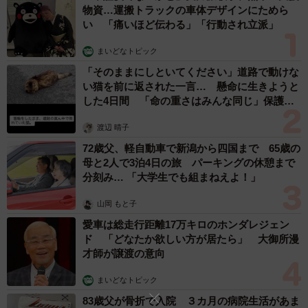
物資…運搬トラックの車体デザインにためら
い 「痛いほど伝わる」「行動され立派」
まいどなトピック
「そのままにしといてください」道路で動けな
い猫を前に返された一言… 懸命に生きようと
した4日間 「命の重さはみんな同じ」保護団
体代表の訴え
渡辺 晴子
72歳父、軽自動車で新潟から四国まで 65歳の
母と2人で3泊4日の旅 パーキングの休憩まで
2/3
分刻み… 「大学生でも組まねえよ！」
山岡 もと子
口座の凍結とは？
愛車は総走行距離17万キロのホンダレジェン
金融機関は、口座の名義人が亡くなったことが判明した時
ド 「どなたか欲しい方が居たら」 大御所漫
才師が譲渡の意向
点で、すぐに口座を凍結します。
まいどなトピック
口座の凍結は、相続手続きが行なわれる前に勝手に引き出
83歳父が骨折で入院 ３カ月の病院生活があま