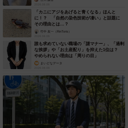
される書類）なども提出します。
2026.08.06
「カニにアジをあげると青くなる」ほんと
なお、遺言執行者の選出は必ずしも必要ではありません。
に！？ 「自然の染色技術が凄い」と話題に
その理由とは…？
竹中 友一（RinToris）
▽遺言書がない場合
2026.08.06
誰も求めていない職場の「謎マナー」、「過剰
遺言書がない場合、相続人全員で遺産分割に関する話し合
な挨拶」や「お土産配り」を抑えた1位は？
いを行い、その記録として遺産分割協議書を作成し、金融
やめられない理由は「周りの目」
機関での手続きの際にも提出します。
まいどなデータ
2026.08.06
遺産分割協議書は、法定相続分とは異なる遺産分割を行な
う場合などに作成が必要なりますが、必ずしも作成が必須
というわけではありません。
なお、相続人同士で遺産分割協議の話し合いがまとまらな
い場合、家庭裁判所で調停・審判により遺産分割が決定す
るケースもあります。