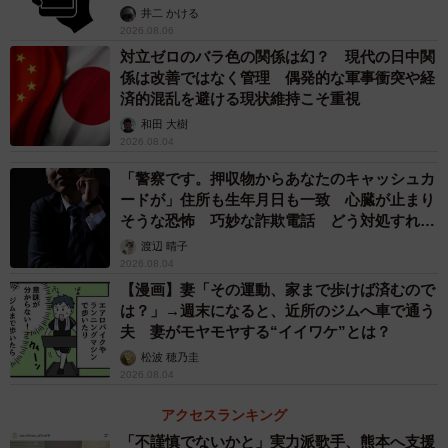
提」の対策
井二 かける
2026.08.06
全ての書類の準備ができたら、金融機関へ提出し手続きを
対立ゼロのバラ色の関係は幻？ 現代の日中関
行います。窓口の手続きのほか、郵送での手続きも可能で
係は改善ではなく管理 偶発的な軍事衝突や経
済的混乱を避ける現状維持こそ重視
す。
和田 大樹
2026.08.04
亡くなった方の口座を引き継ぐ名義変更か口座解約のどち
「警察です。押収物からあなたのキャッシュカ
らかが行われ、手続きは完了です。
ードが」住所も生年月日も一致 心臓が止まり
そうな恐怖 巧妙な詐欺電話 どう対処すれ
預金残高が少額の場合、簡易的な手続きで済むことや、通
ば…
渡辺 晴子
常の口座解約の手続きが出来る場合もあります。
2026.08.04
【漫画】妻「その運動、家まで歩けば済むので
は？」→週末になると、近所のジムへ車で通う
金融機関によって基準や手続き方法は異なりますので、あ
夫 妻がモヤモヤする“イイワケ”とは？
らかじめ確認しましょう。
松波 穂乃圭
2026.08.04
アクセスランキング
「不謹慎でないかと」実力派歌手、熊本へ支援