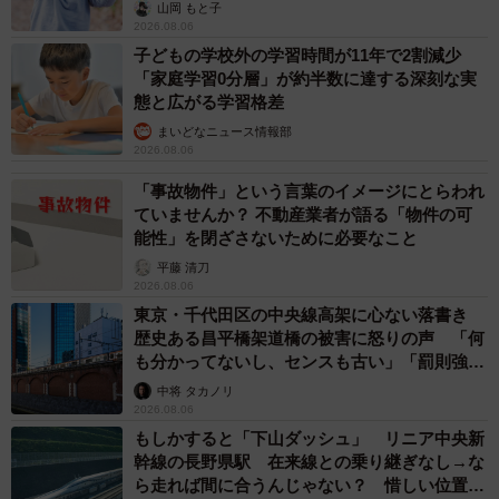
出し…
山岡 もと子
2026.08.06
仮払いを行なう際には、必要書類を準備し金融機関で手続
子どもの学校外の学習時間が11年で2割減少
きを行います。また、上限額を超えた仮払いを行う場合
「家庭学習0分層」が約半数に達する深刻な実
は、家庭裁判所への申し立てが必要です。
態と広がる学習格差
まいどなニュース情報部
2026.08.06
なお、遺言書の内容によっては仮払いできないケースもあ
ります。また、仮払いを行うと、相続放棄が出来なくなる
「事故物件」という言葉のイメージにとらわれ
ていませんか？ 不動産業者が語る「物件の可
可能性もあるので注意しましょう。
能性」を閉ざさないために必要なこと
平藤 清刀
相続手続きの注意点は？
2026.08.06
東京・千代田区の中央線高架に心ない落書き
口座の名義人が亡くなってから、預金口座の相続手続きを
歴史ある昌平橋架道橋の被害に怒りの声 「何
行うまでの期限は設けられていません。
も分かってないし、センスも古い」「罰則強化
して」
中将 タカノリ
しかし、10年以上入出金などの取引のない口座は休眠口座
2026.08.06
となってしまい、その後の手続きが複雑になることや、口
もしかすると「下山ダッシュ」 リニア中央新
幹線の長野県駅 在来線との乗り継ぎなし→な
座管理手数料がかかってしまうこともあります。
ら走れば間に合うんじゃない？ 惜しい位置関