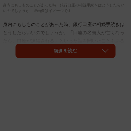
身内にもしものことがあった時、銀行口座の相続手続きはどうしたらい
いのでしょうか ※画像はイメージです
身内にもしものことがあった時、銀行口座の相続手続きは
どうしたらいいのでしょうか。「口座の名義人が亡くなっ
たら、口座が凍結される」といった話を聞いたこともある
かもしれませんが、本当なのでしょうか。いざという時の
続きを読む
ために、銀行口座の相続手続きの手順や注意点について解
説します。