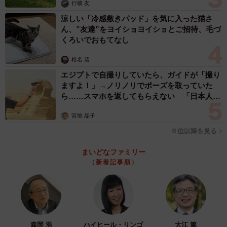
行橋 友
涼しい「冷感敷きパッド」を気に入った猫さ
ん、”友達”をヨイショヨイショとご招待、毛づ
くろいでおもてなし
椎名 碧
エジプトで自撮りしていたら、ガイドが「撮り
ますよ！」→ノリノリでポーズを取っていた
ら……スマホを返してもらえない 「日本人は
カモ代表かも」「私は6時間で3万円払った」
宮前 晶子
６位以降を見る
まいどなファミリー
（新着記事順）
森岡 浩
ハイヒール・リンゴ
大江 篤