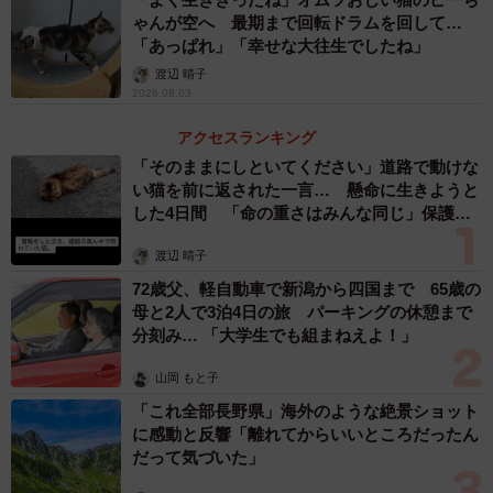
ゃんが空へ 最期まで回転ドラムを回して…
「あっぱれ」「幸せな大往生でしたね」
渡辺 晴子
2026.08.03
アクセスランキング
「そのままにしといてください」道路で動けな
い猫を前に返された一言… 懸命に生きようと
した4日間 「命の重さはみんな同じ」保護団
体代表の訴え
渡辺 晴子
72歳父、軽自動車で新潟から四国まで 65歳の
母と2人で3泊4日の旅 パーキングの休憩まで
分刻み… 「大学生でも組まねえよ！」
山岡 もと子
「これ全部長野県」海外のような絶景ショット
に感動と反響「離れてからいいところだったん
だって気づいた」