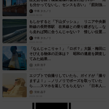
も分かってないし、センスも古い」「罰則強化
して」
中将 タカノリ
2026.08.06
もしかすると「下山ダッシュ」 リニア中央新
幹線の長野県駅 在来線との乗り継ぎなし→な
ら走れば間に合うんじゃない？ 惜しい位置関
係が反響
中将 タカノリ
2026.08.06
「なんじゃこりゃ！」「ロボ？」大阪・梅田に
そびえる物体の正体は？ 昭和の遺産を調査し
てみた結果…
太田 浩子
2026.08.06
エジプトで自撮りしていたら、ガイドが「撮り
ますよ！」→ノリノリでポーズを取っていた
ら……スマホを返してもらえない 「日本人は
カモ代表かも」「私は6時間で3万円払った」
宮前 晶子
2026.08.06