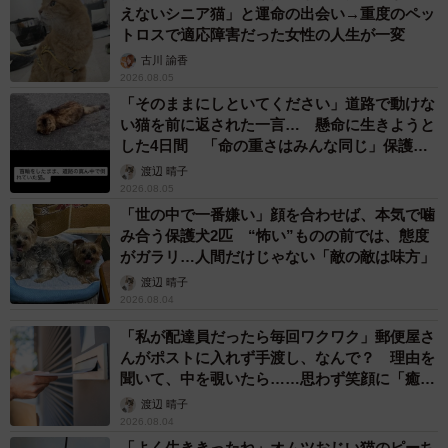
えないシニア猫」と運命の出会い→重度のペッ
トロスで適応障害だった女性の人生が一変
古川 諭香
2026.08.05
「そのままにしといてください」道路で動けな
い猫を前に返された一言… 懸命に生きようと
した4日間 「命の重さはみんな同じ」保護団
体代表の訴え
渡辺 晴子
2026.08.05
「世の中で一番嫌い」顔を合わせば、本気で噛
み合う保護犬2匹 “怖い”ものの前では、態度
がガラリ…人間だけじゃない「敵の敵は味方」
渡辺 晴子
2026.08.04
「私が配達員だったら毎回ワクワク」郵便屋さ
んがポストに入れず手渡し、なんで？ 理由を
聞いて、中を覗いたら……思わず笑顔に「癒し
ですね」
渡辺 晴子
2026.08.04
「よく生ききったね」オムツおじい猫のピーち