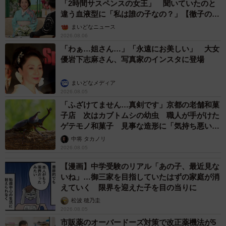
「2時間サスペンスの女王」 聞いていたのと
違う血液型に「私は誰の子なの？」【徹子の部
屋】
まいどなニュース
2026.08.06
「わぁ…姐さん…」「永遠にお美しい」 大女
優岩下志麻さん、写真家のインスタに登場
まいどなメディア
2026.08.05
「ふざけてません…真剣です」京都の老舗和菓
子店 次はカブトムシの幼虫 職人が手がけた
ゲテモノ和菓子 見事な造形に「気持ち悪いく
らいリアル」
中将 タカノリ
2026.08.05
【漫画】中学受験のリアル「あの子、最近見な
いね」…御三家を目指していたはずの家庭が消
えていく 限界を迎えた子を目の当りに
松波 穂乃圭
2026.08.05
市販薬のオーバードーズ対策で改正薬機法が5