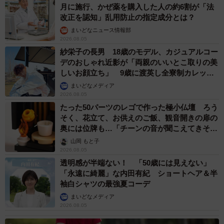
月に施行、かぜ薬を購入した人の約6割が「法
改正を認知」乱用防止の指定成分とは？
まいどなニュース情報部
2026.08.05
紗栄子の長男 18歳のモデル、カジュアルコー
デのおしゃれ近影が「両親のいいとこ取りの美
しいお顔立ち」 9歳に渡英し全寮制カレッジ
で学ぶ
まいどなメディア
2026.08.05
たった50パーツのレゴで作った極小仏壇 ろう
そく、花立て、お供えのご飯、観音開きの扉の
奥には位牌も…「チーンの音が聞こえてきそ
う」
山岡 もと子
2026.08.05
透明感が半端ない！ 「50歳には見えない」
「永遠に綺麗」な内田有紀 ショートヘア＆半
袖白シャツの最強夏コーデ
まいどなメディア
2026.08.05