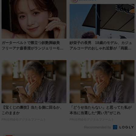
ガーターベルトで際立つ妖艶脚線美
紗栄子の長男 18歳のモデル、カジュ
フリーアナ森香澄がランジェリーモデ
アルコーデのおしゃれ近影が「両親の
ルに ｢PE...
いいとこ取...
【宝くじの裏技】当たる側に回るか、
「どうせ当たらない」と思ってた私が
このままか
本当に当選した“買い方”がこれ
PR(合同会社デジタルファーム )
PR(合同会社デジタルファーム )
Recommended by