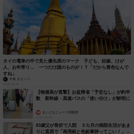
タイの電車の中で見た優先席のマーク 子ども、妊娠、けが
人、お年寄り… 一つだけ謎のものが！？「だから黄色なんで
すね」
中将 タカノリ
2026.08.06
【物価高が直撃】お盆帰省「予定なし」が約半
数 新幹線・高速バスの「使い分け」が鮮明に
まいどなニュース情報部
2026.08.06
83歳父が骨折で入院 ３カ月の病院生活があま
りに退屈で「画用紙と色鉛筆持ってこい！」→