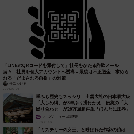
「LINEのQRコードを添付して」社長をかたる詐欺メール
続々 社員を個人アカウントへ誘導→最後は不正送金…求めら
れる「だまされる前提」の対策
井二 かける
2026.08.06
重みも歴史もズッシリ…出雲大社の日本最大級
「大しめ縄」が8年ぶり掛けかえ 伝統の「大
撚り合わせ」が28万回超再生「ほんとに圧巻」
まいどなニュース調査部
2026.08.06
「ミステリーの女王」と呼ばれた作家の娘は