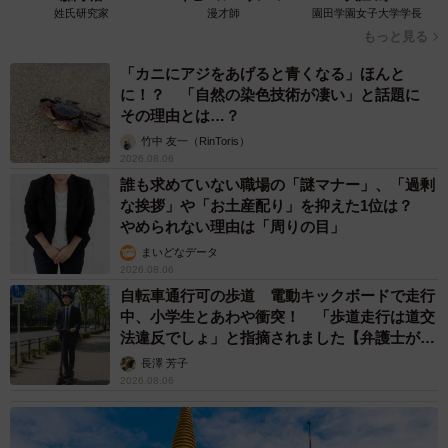
姓氏研究家
漫才師
園田学園女子大学学長
もっと見る
「カニにアジをあげると青くなる」ほんと
に！？ 「自然の染色技術が凄い」と話題に
その理由とは…？
竹中 友一（RinToris）
2026.08.06
誰も求めていない職場の「謎マナー」、「過剰
な挨拶」や「お土産配り」を抑えた1位は？
やめられない理由は「周りの目」
まいどなデータ
2026.08.06
自転車通行可の歩道 電動キックボードで走行
中、小学生とあわや衝突！ 「歩道走行は道交
法違反でしょ」と指摘されました【弁護士が解
説】
長澤 芳子
2026.08.06