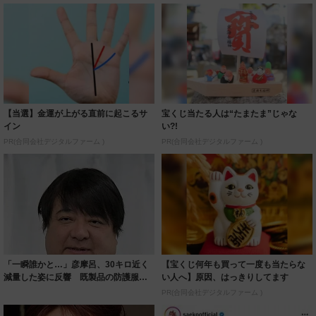
【当選】金運が上がる直前に起こるサ
宝くじ当たる人は“たまたま”じゃな
イン
い?!
PR(合同会社デジタルファーム )
PR(合同会社デジタルファーム )
「一瞬誰かと…」彦摩呂、30キロ近く
【宝くじ何年も買って一度も当たらな
減量した姿に反響 既製品の防護服が
い人へ】原因、はっきりしてます
着られると...
PR(合同会社デジタルファーム )