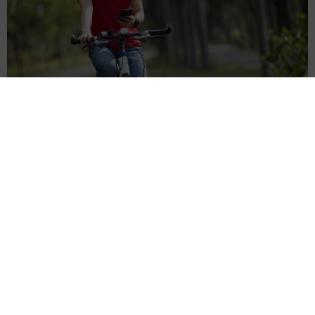
自転車の「ながらスマホ」罰則、6割超が「内容は知らない」
利用者の意識と実際の法的知識にギャップ大きく
まいどなニュース情報部
2026.08.05
涼しい「冷感敷きパッド」を気に入った猫さ
ん、”友達”をヨイショヨイショとご招待、毛づ
くろいでおもてなし
椎名 碧
2026.08.05