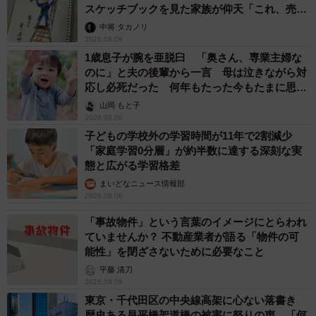
スケッチブックを見た家族が仰天「これ、売れ
ますよ…」
中将 タカノリ
2026.08.06
1歳息子が腕を亜脱臼 「奥さん、専業主婦な
のに」と夫の後輩から一言 母は泣きながら対
応し必死だった 何年もたった今もたまに思い
出し…
山岡 もと子
2026.08.06
子どもの学校外の学習時間が11年で2割減少
「家庭学習0分層」が約半数に達する深刻な実
態と広がる学習格差
まいどなニュース情報部
2026.08.06
「事故物件」という言葉のイメージにとらわれ
ていませんか？ 不動産業者が語る「物件の可
能性」を閉ざさないために必要なこと
平藤 清刀
2026.08.06
東京・千代田区の中央線高架に心ない落書き
歴史ある昌平橋架道橋の被害に怒りの声 「何