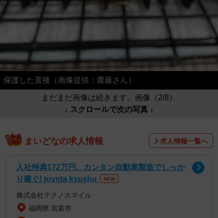
保護した直後（画像提供：齋藤さん）
まだまだ画像は続きます。画像（2/8）
↓ スクロールで次の写真 ↓
まいどなの求人情報
求人情報一覧へ
入社特典172万円、カンタン自動車製造でしっか
り稼ぐ! toyota kyushu
NEW
株式会社テクノスマイル
福岡県 宮若市